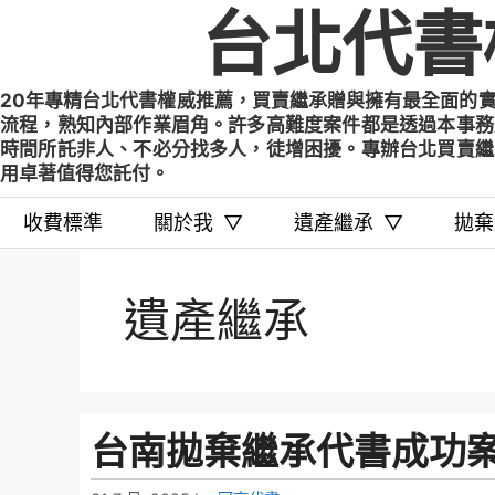
Skip
台北代書
to
content
20年專精台北代書權威推薦，買賣繼承贈與擁有最全面的
流程，熟知內部作業眉角。許多高難度案件都是透過本事務
時間所託非人、不必分找多人，徒增困擾。專辦台北買賣繼
用卓著值得您託付。
收費標準
關於我
▽
遺產繼承
▽
拋棄
遺產繼承
台南拋棄繼承代書成功案