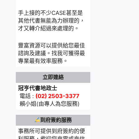
手上接的不少CASE甚至是
其他代書無能為力辦理的，
才又轉介紹過來處理的。
豐富資源可以提供給您最佳
諮詢及建議。找我可獲得最
專業最有效率服務。
立即連絡
冠亨代書地政士
電話 :
(02) 2503-3377
賴小姐(由專人為您服務)
到府簽約服務
事務所可提供到府簽約的便
利服務，歡迎您來電或來信