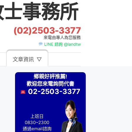
士事務所
(02)2503-3377
來電由專人為您服務
LINE 諮詢 @landtw
文章資訊
▽
鄉親好評推薦!
歡迎您來電詢問代書
02-2503-3377
上班日
0830~2300
通過email諮詢