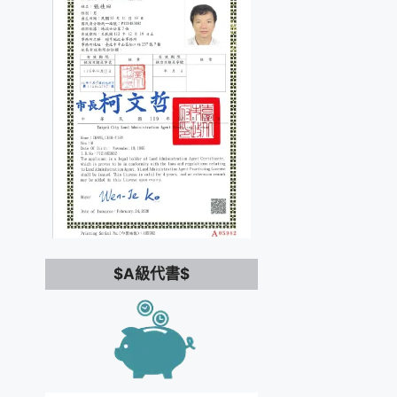
$A級代書$