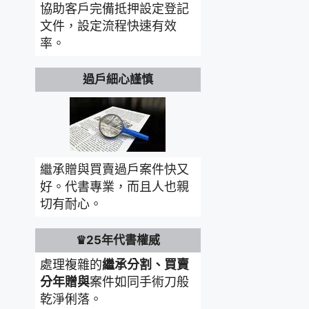
協助客戶完備抵押設定登記
文件，設定流程快速有效
率。
過戶細心謹慎
繼承贈與買賣過戶案件快又
好。代書專業，而且人也親
切有耐心。
♛25年代書權威
處理複雜的
繼承分割、買賣
分年贈與
案件如同手術刀般
乾淨俐落。