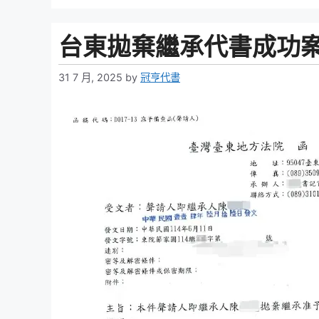
台東拋棄繼承代書成功案
31 7 月, 2025
by
冠亨代書