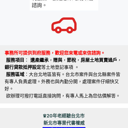
諮詢。
事務所可提供到府服務，歡迎您來電或來信諮詢。
服務項目
：
遺產繼承
，
贈與
，
節稅
，
房屋土地買賣過戶
，
銀行貸款抵押設定
等土地登記事項 。
服務區域
：大台北地區皆有。台北市案件與台北縣案件皆
有專人負責處理。外務也與內勤分開，處理案件仔細快又
好。
欲辦理可撥打電話直接詢問，有專人馬上為您估價解答。
♛20年老經驗台北市
新北市專業代書權威