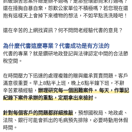
抓破頭苦思案件總是辦不過嗎？是那些環節尚未打通嗎？
還在捶胸自暴自棄，怨歎公家單位不積極嗎？若您現在還
抱有這樣天上會掉下來禮物的想法，不如早點洗洗睡吧！
還在辛苦的上網找資訊？何不問問老經驗代書的意見？
為什麼代書這麼專業？代書成功是有方法的
代書的專業？就是鑽研地政登記與法律認定中間的合法節
稅空間。
在時間壓力下迅速的處理複雜的贈與繼承買賣問題。客戶
滿意很重要。早上8點半上班，晚上6點半鐘下班，不辭
辛苦累積經驗，
辦理研究每一個困難案件。 每天，作筆記
紀錄下案件承辦的重點，定期拿出來檢討
。
針對每個客戶的問題都詳細推敲
，預想國稅局、地政處、
法院、銀行可能會抓出的毛病預先排除，必要時動用休假
時間。