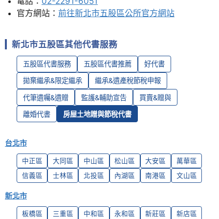
電話：
02-2291-6051
官方網站：
前往新北市五股區公所官方網站
新北市五股區其他代書服務
五股區代書服務
五股區代書推薦
好代書
拋棄繼承&限定繼承
繼承&遺產稅節稅申報
代筆遺囑&遺贈
監護&輔助宣告
買賣&贈與
離婚代書
房屋土地贈與節稅代書
台北市
中正區
大同區
中山區
松山區
大安區
萬華區
信義區
士林區
北投區
內湖區
南港區
文山區
新北市
板橋區
三重區
中和區
永和區
新莊區
新店區