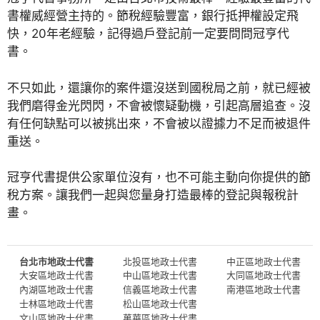
書權威經營主持的。節稅經驗豐富，銀行抵押權設定飛
快，20年老經驗，記得過戶登記前一定要問問冠亨代
書。
不只如此，還讓你的案件還沒送到國稅局之前，就已經被
我們磨得金光閃閃，不會被懷疑動機，引起高層追查。沒
有任何缺點可以被挑出來，不會被以證據力不足而被退件
重送。
冠亨代書提供公家單位沒有，也不可能主動向你提供的節
稅方案。讓我們一起與您量身打造最棒的登記與報稅計
畫。
台北市地政士代書
北投區地政士代書
中正區地政士代書
大安區地政士代書
中山區地政士代書
大同區地政士代書
內湖區地政士代書
信義區地政士代書
南港區地政士代書
士林區地政士代書
松山區地政士代書
文山區地政士代書
萬華區地政士代書