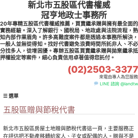
新北市五股區代書權威
Skip
to
冠亨地政士事務所
content
20年專精五股區代書權威推薦，買賣繼承贈與擁有最全面的
實務經驗。深入了解銀行、國稅局、地政處與法院流程，熟
知內部作業眉角。許多高難度案件都是透過本事務所解決，
一般人並無從得知。找好代書避免浪費時間所託非人、不必
分找多人，徒增困擾。專辦五股區買賣繼承贈與拋棄繼承抵
押權設定等案件，細心負責信用卓著值得您託付。
(02)2503-3377
來電由專人為您服務
LINE 諮詢 @landtw
☰ 選單
五股區贈與節稅代書
新北市五股區房屋土地贈與節稅代書這一頁，主要服務正
在評估把不動產移轉給家人、子女或配偶的人。贈與不是