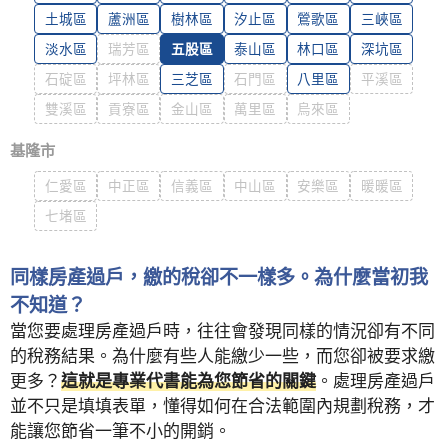
土城區
蘆洲區
樹林區
汐止區
鶯歌區
三峽區
淡水區
瑞芳區
五股區
泰山區
林口區
深坑區
石碇區
坪林區
三芝區
石門區
八里區
平溪區
雙溪區
貢寮區
金山區
萬里區
烏來區
基隆市
仁愛區
中正區
信義區
中山區
安樂區
暖暖區
七堵區
同樣房產過戶，繳的稅卻不一樣多。為什麼當初我
不知道？
當您要處理房產過戶時，往往會發現同樣的情況卻有不同
的稅務結果。為什麼有些人能繳少一些，而您卻被要求繳
更多？
這就是專業代書能為您節省的關鍵
。處理房產過戶
並不只是填填表單，懂得如何在合法範圍內規劃稅務，才
能讓您節省一筆不小的開銷。