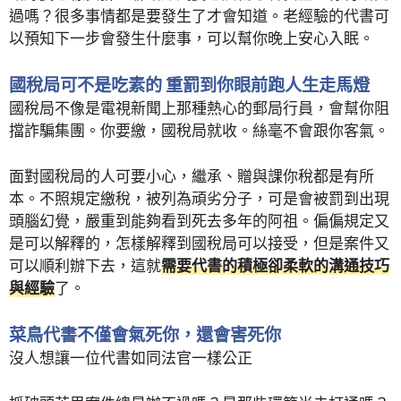
過嗎？很多事情都是要發生了才會知道。老經驗的代書可
以預知下一步會發生什麼事，可以幫你晚上安心入眠。
國稅局可不是吃素的 重罰到你眼前跑人生走馬燈
國稅局不像是電視新聞上那種熱心的郵局行員，會幫你阻
擋詐騙集團。你要繳，國稅局就收。絲毫不會跟你客氣。
面對國稅局的人可要小心，繼承、贈與課你稅都是有所
本。不照規定繳稅，被列為頑劣分子，可是會被罰到出現
頭腦幻覺，嚴重到能夠看到死去多年的阿祖。偏偏規定又
是可以解釋的，怎樣解釋到國稅局可以接受，但是案件又
可以順利辦下去，這就
需要代書的積極卻柔軟的溝通技巧
與經驗
了。
菜鳥代書不僅會氣死你，還會害死你
沒人想讓一位代書如同法官一樣公正