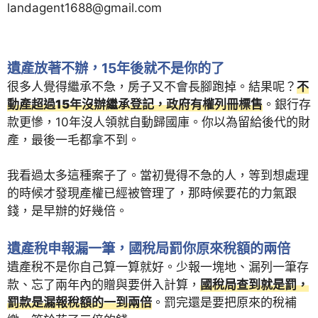
landagent1688@gmail.com
遺產放著不辦，15年後就不是你的了
很多人覺得繼承不急，房子又不會長腳跑掉。結果呢？
不
動產超過15年沒辦繼承登記，政府有權列冊標售
。銀行存
款更慘，10年沒人領就自動歸國庫。你以為留給後代的財
產，最後一毛都拿不到。
我看過太多這種案子了。當初覺得不急的人，等到想處理
的時候才發現產權已經被管理了，那時候要花的力氣跟
錢，是早辦的好幾倍。
遺產稅申報漏一筆，國稅局罰你原來稅額的兩倍
遺產稅不是你自己算一算就好。少報一塊地、漏列一筆存
款、忘了兩年內的贈與要併入計算，
國稅局查到就是罰，
罰款是漏報稅額的一到兩倍
。罰完還是要把原來的稅補