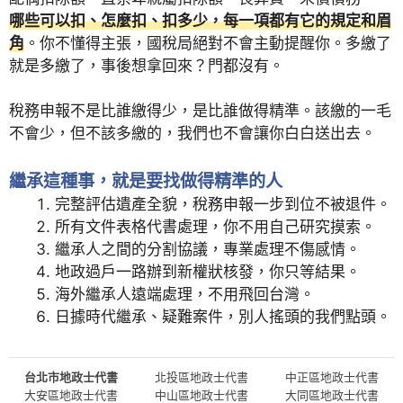
哪些可以扣、怎麼扣、扣多少，每一項都有它的規定和眉
角
。你不懂得主張，國稅局絕對不會主動提醒你。多繳了
就是多繳了，事後想拿回來？門都沒有。
稅務申報不是比誰繳得少，是比誰做得精準。該繳的一毛
不會少，但不該多繳的，我們也不會讓你白白送出去。
繼承這種事，就是要找做得精準的人
完整評估遺產全貌，稅務申報一步到位不被退件。
所有文件表格代書處理，你不用自己研究摸索。
繼承人之間的分割協議，專業處理不傷感情。
地政過戶一路辦到新權狀核發，你只等結果。
海外繼承人遠端處理，不用飛回台灣。
日據時代繼承、疑難案件，別人搖頭的我們點頭。
台北市地政士代書
北投區地政士代書
中正區地政士代書
大安區地政士代書
中山區地政士代書
大同區地政士代書