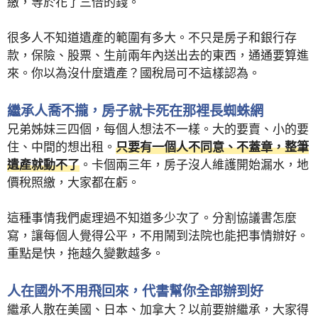
繳，等於花了三倍的錢。
很多人不知道遺產的範圍有多大。不只是房子和銀行存
款，保險、股票、生前兩年內送出去的東西，通通要算進
來。你以為沒什麼遺產？國稅局可不這樣認為。
繼承人喬不攏，房子就卡死在那裡長蜘蛛網
兄弟姊妹三四個，每個人想法不一樣。大的要賣、小的要
住、中間的想出租。
只要有一個人不同意、不蓋章，整筆
遺產就動不了
。卡個兩三年，房子沒人維護開始漏水，地
價稅照繳，大家都在虧。
這種事情我們處理過不知道多少次了。分割協議書怎麼
寫，讓每個人覺得公平，不用鬧到法院也能把事情辦好。
重點是快，拖越久變數越多。
人在國外不用飛回來，代書幫你全部辦到好
繼承人散在美國、日本、加拿大？以前要辦繼承，大家得