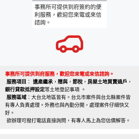
事務所可提供到府簽約的便
利服務，歡迎您來電或來信
諮詢。
事務所可提供到府服務，歡迎您來電或來信諮詢。
服務項目
：
遺產繼承
，
贈與
，
節稅
，
房屋土地買賣過戶
，
銀行貸款抵押設定
等土地登記事項 。
服務區域
：大台北地區皆有。台北市案件與台北縣案件皆
有專人負責處理。外務也與內勤分開，處理案件仔細快又
好。
欲辦理可撥打電話直接詢問，有專人馬上為您估價解答。