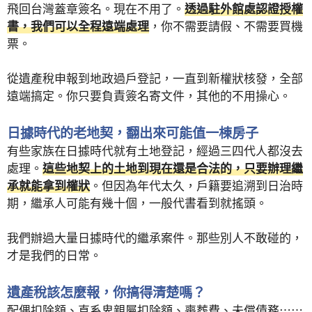
飛回台灣蓋章簽名。現在不用了。
透過駐外館處認證授權
書，我們可以全程遠端處理
，你不需要請假、不需要買機
票。
從遺產稅申報到地政過戶登記，一直到新權狀核發，全部
遠端搞定。你只要負責簽名寄文件，其他的不用操心。
日據時代的老地契，翻出來可能值一棟房子
有些家族在日據時代就有土地登記，經過三四代人都沒去
處理。
這些地契上的土地到現在還是合法的，只要辦理繼
承就能拿到權狀
。但因為年代太久，戶籍要追溯到日治時
期，繼承人可能有幾十個，一般代書看到就搖頭。
我們辦過大量日據時代的繼承案件。那些別人不敢碰的，
才是我們的日常。
遺產稅該怎麼報，你搞得清楚嗎？
配偶扣除額、直系卑親屬扣除額、喪葬費、未償債務⋯⋯