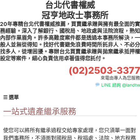
台北代書權威
Skip
to
冠亨地政士事務所
content
20年專精台北代書權威推薦，買賣繼承贈與擁有最全面的實
務經驗。深入了解銀行、國稅局、地政處與法院流程，熟知
內部作業眉角。許多高難度案件都是透過本事務所解決，一
般人並無從得知。找好代書避免浪費時間所託非人、不必分
找多人，徒增困擾。專辦台北買賣繼承贈與拋棄繼承抵押權
設定等案件，細心負責信用卓著值得您託付。
(02)2503-3377
來電由專人為您服務
LINE 諮詢 @landtw
☰ 選單
一站式遺產繼承服務
使您可以將所有繼承過程交給專家處理，您只須單一面對
我們事務所，不須面對國稅局、稅捐處、法院、地方稅務