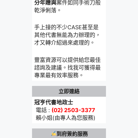
分年贈與
案件如同手術刀般
乾淨俐落。
手上接的不少CASE甚至是
其他代書無能為力辦理的，
才又轉介紹過來處理的。
豐富資源可以提供給您最佳
諮詢及建議。找我可獲得最
專業最有效率服務。
立即連絡
冠亨代書地政士
電話 :
(02) 2503-3377
賴小姐(由專人為您服務)
到府簽約服務