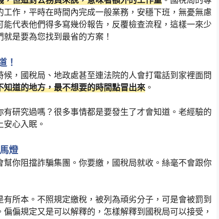
錢，但這對公務員來說，意味著額外的工作量
。國稅局的專
的工作，平時在時間內完成一般業務，安穩下班，無憂無慮
可能代表他們得多寫幾份報告，反覆檢查流程，這樣一來少
們就是要為您找到最省的方案！
道！
時候，國稅局、地政處甚至連法院的人會打電話到家裡面問
不知道的地方，最不想要的時間點冒出來
。
你有研究過嗎？很多事情都是要發生了才會知道。老經驗的
上安心入眠。
走馬燈
會幫你阻擋詐騙集團。你要繳，國稅局就收。絲毫不會跟你
是有所本。不照規定繳稅，被列為頑劣分子，可是會被罰到
。偏偏規定又是可以解釋的，怎樣解釋到國稅局可以接受，