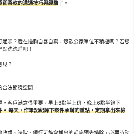
極卻柔軟的溝通技巧與經驗
了。
打通嗎？還在捶胸自暴自棄，怨歎公家單位不積極嗎？若您
早點洗洗睡吧！
意見？
的合法節稅空間。
題。客戶滿意很重要。早上8點半上班，晚上6點半鐘下
件。 每天，作筆記紀錄下案件承辦的重點，定期拿出來檢
地政處、法院、銀行可能會抓出的毛病預先排除，必要時動