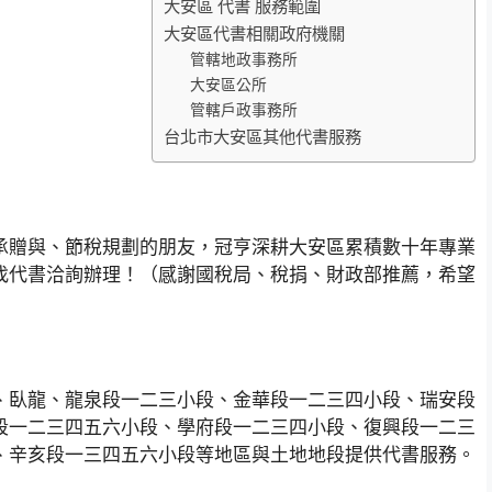
大安區 代書 服務範圍
大安區代書相關政府機關
管轄地政事務所
大安區公所
管轄戶政事務所
台北市大安區其他代書服務
承贈與、節稅規劃的朋友，冠亨深耕大安區累積數十年專業
找代書洽詢辦理！（感謝國稅局、稅捐、財政部推薦，希望
、臥龍、龍泉段一二三小段、金華段一二三四小段、瑞安段
段一二三四五六小段、學府段一二三四小段、復興段一二三
、辛亥段一三四五六小段等地區與土地地段提供代書服務。