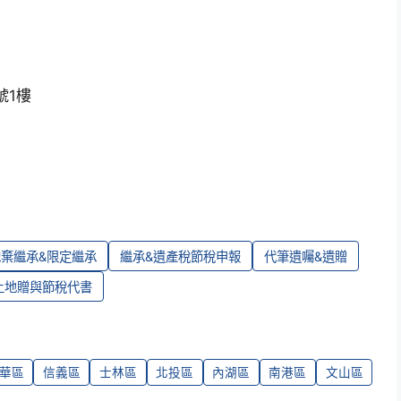
號1樓
拋棄繼承&限定繼承
繼承&遺產稅節稅申報
代筆遺囑&遺贈
土地贈與節稅代書
華區
信義區
士林區
北投區
內湖區
南港區
文山區