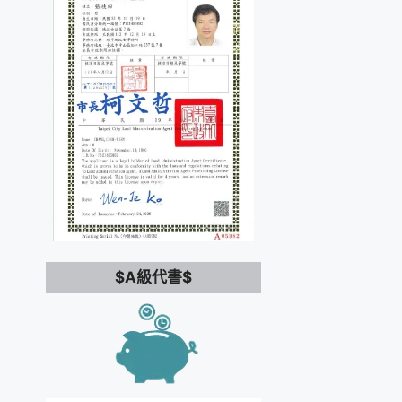
$A級代書$