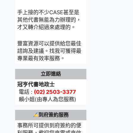
手上接的不少CASE甚至是
其他代書無能為力辦理的，
才又轉介紹過來處理的。
豐富資源可以提供給您最佳
諮詢及建議。找我可獲得最
專業最有效率服務。
立即連絡
冠亨代書地政士
電話 :
(02) 2503-3377
賴小姐(由專人為您服務)
到府簽約服務
事務所可提供到府簽約的便
利服務，歡迎您來電或來信