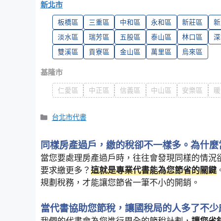
新北市
板橋區
三重區
中和區
永和區
新莊區
新
淡水區
瑞芳區
五股區
泰山區
林口區
深
雙溪區
貢寮區
金山區
萬里區
烏來區
基隆市
仁愛區
中正區
信義區
中山區
安樂區
暖
Categories
台北市代書
同樣房產過戶，繳的稅卻不一樣多。為什麼
當您要處理房產過戶時，往往會發現同樣的情況
要求繳更多？
這就是專業代書能為您節省的關鍵
規劃稅務，才能讓您節省一筆不小的開銷。
當代書協助您節稅，讓國稅局的人多了不少