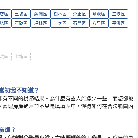
店區
土城區
蘆洲區
樹林區
汐止區
鶯歌區
三峽區
坑區
石碇區
坪林區
三芝區
石門區
八里區
平溪區
暖區
七堵區
當初我不知道？
卻有不同的稅務結果。為什麼有些人能繳少一些，而您卻被
。處理房產過戶並不只是填填表單，懂得如何在合法範圍內
麻煩？