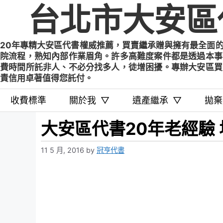
Skip
台北市大安區
to
content
20年專精大安區代書權威推薦，買賣繼承贈與擁有最全面
院流程，熟知內部作業眉角。許多高難度案件都是透過本事
費時間所託非人、不必分找多人，徒增困擾。專辦大安區買
責信用卓著值得您託付。
收費標準
關於我
▽
遺產繼承
▽
拋棄
大安區代書20年老經驗
11 5 月, 2016
by
冠亨代書