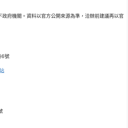
下政府機關。資料以官方公開來源為準，洽辦前建議再以官
巷6號
站
號