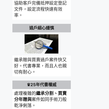
協助客戶完備抵押設定登記
文件，設定流程快速有效
率。
過戶細心謹慎
繼承贈與買賣過戶案件快又
好。代書專業，而且人也親
切有耐心。
♛25年代書權威
處理複雜的
繼承分割、買賣
分年贈與
案件如同手術刀般
乾淨俐落。