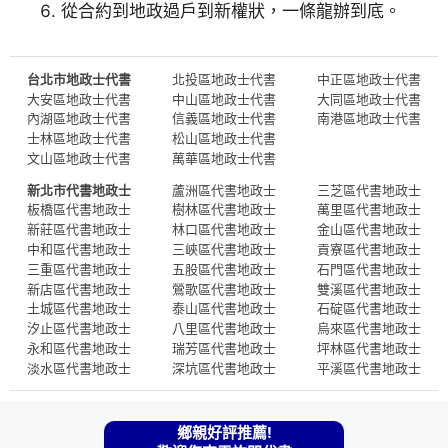
從合約到地政過戶到新權狀，一條龍辦到底。
台北市地政士代書
北投區地政士代書
中正區地政士代書
大安區地政士代書
中山區地政士代書
大同區地政士代書
內湖區地政士代書
信義區地政士代書
南港區地政士代書
士林區地政士代書
松山區地政士代書
文山區地政士代書
萬華區地政士代書
新北市代書地政士
蘆洲區代書地政士
三芝區代書地政士
板橋區代書地政士
樹林區代書地政士
萬里區代書地政士
新莊區代書地政士
林口區代書地政士
金山區代書地政士
中和區代書地政士
三峽區代書地政士
貢寮區代書地政士
三重區代書地政士
五股區代書地政士
石門區代書地政士
新店區代書地政士
鶯歌區代書地政士
雙溪區代書地政士
土城區代書地政士
泰山區代書地政士
石碇區代書地政士
汐止區代書地政士
八里區代書地政士
烏來區代書地政士
永和區代書地政士
瑞芳區代書地政士
坪林區代書地政士
淡水區代書地政士
深坑區代書地政士
平溪區代書地政士
鄉親好評推薦!