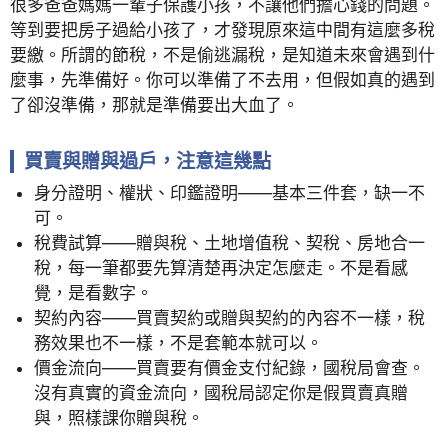
很多爸爸媽媽一輩子保護小孩，不讓他們擔心錢的問題。
等到要把房子過給小孩了，才發現原來這中間有這麼多稅
要繳。所謂的節稅，不是偷逃漏稅，是知道未來會遇到什
麼事，先準備好。你可以準備了不去用，但假如真的遇到
了卻沒準備，那就是準備要出大血了。
買賣與贈與過戶，注意這幾點
身分證明、權狀、印鑑證明——基本三件套，缺一不
可。
稅費試算——贈與稅、土地增值稅、契稅、房地合一
稅，每一筆都要先算清楚再決定怎麼走。不是看感
覺，是看數字。
契約內容——買賣契約或贈與契約的內容不一樣，稅
務效果也不一樣，不是套範本就可以。
價金流向——買賣要有價金支付紀錄，國稅局會查。
沒有真實的資金流向，國稅局認定你是假買賣真贈
與，照樣課你贈與稅。