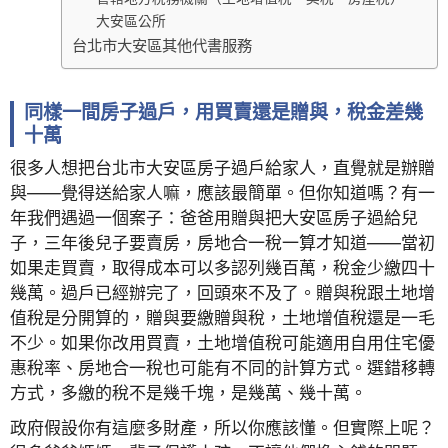
大安區公所
台北市大安區其他代書服務
同樣一間房子過戶，用買賣還是贈與，稅金差幾
十萬
很多人想把台北市大安區房子過戶給家人，直覺就是辦贈
與——覺得送給家人嘛，應該最簡單。但你知道嗎？有一
年我們遇過一個案子：爸爸用贈與把大安區房子過給兒
子，三年後兒子要賣房，房地合一稅一算才知道——當初
如果走買賣，取得成本可以多認列幾百萬，稅金少繳四十
幾萬。過戶已經辦完了，回頭來不及了。贈與稅跟土地增
值稅是分開算的，贈與要繳贈與稅，土地增值稅還是一毛
不少。如果你改用買賣，土地增值稅可能適用自用住宅優
惠稅率、房地合一稅也可能有不同的計算方式。選錯移轉
方式，多繳的稅不是幾千塊，是幾萬、幾十萬。
政府假設你有這麼多財產，所以你應該懂。但實際上呢？