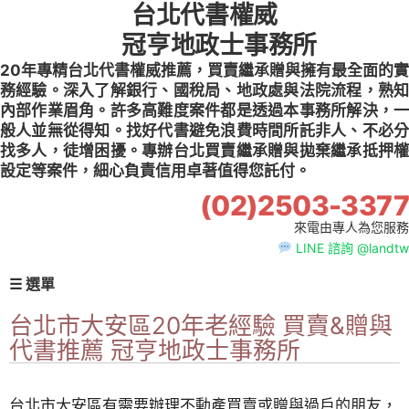
台北代書權威
Skip
to
冠亨地政士事務所
content
20年專精台北代書權威推薦，買賣繼承贈與擁有最全面的實
務經驗。深入了解銀行、國稅局、地政處與法院流程，熟知
內部作業眉角。許多高難度案件都是透過本事務所解決，一
般人並無從得知。找好代書避免浪費時間所託非人、不必分
找多人，徒增困擾。專辦台北買賣繼承贈與拋棄繼承抵押權
設定等案件，細心負責信用卓著值得您託付。
(02)2503-3377
來電由專人為您服務
LINE 諮詢 @landtw
☰ 選單
台北市大安區20年老經驗 買賣&贈與
代書推薦 冠亨地政士事務所
台北市大安區有需要辦理不動產買賣或贈與過戶的朋友，