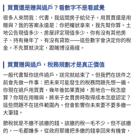
買賣還是贈與過戶？看數字不是看感覺
很多人來問我：代書，我這間房子給兒子，用買賣還是用
贈與？我的答案永遠是：你把權狀拿來，我先幫你算。土
地公告現值多少、房屋評定現值多少、你有沒有其他房
子、持有幾年了、有沒有貸款——這些數字會決定你的稅
金。不先算就決定，跟賭博沒兩樣。
買賣贈與過戶，稅務規劃才是真正價值
一般代書幫你送件過戶，送完就結束了。但我們在送件之
前會先做一件事：把未來可能發生的稅務問題先想一遍。
你現在過戶用買賣，幾年後如果賣掉，房地合一稅怎麼
算？你現在用贈與，將來子女賣房時取得成本怎麼認定？
這些問題不在送件範圍內，但會影響你未來要不要多繳一
大筆錢。
節稅就是不繳不該繳的錢。該繳的稅一毛不少，但不該繳
的，一毛都嫌多。從政府那邊把多繳的錢拿回來有機會，