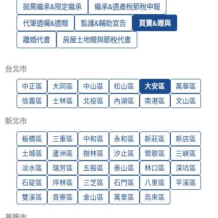
拋棄繼承&限定繼承
繼承&遺產稅節稅申報
代筆遺囑&遺贈
監護&輔助宣告
買賣&贈與
離婚代書
房屋土地贈與節稅代書
台北市
中正區
大同區
中山區
松山區
大安區
萬華區
信義區
士林區
北投區
內湖區
南港區
文山區
新北市
板橋區
三重區
中和區
永和區
新莊區
新店區
土城區
蘆洲區
樹林區
汐止區
鶯歌區
三峽區
淡水區
瑞芳區
五股區
泰山區
林口區
深坑區
石碇區
坪林區
三芝區
石門區
八里區
平溪區
雙溪區
貢寮區
金山區
萬里區
烏來區
基隆市