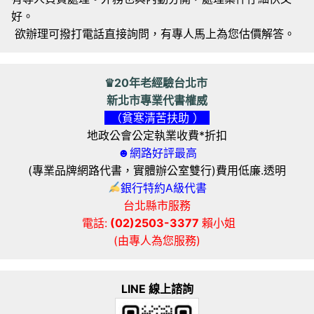
好。
欲辦理可撥打電話直接詢問，有專人馬上為您估價解答。
♛20年老經驗台北市
新北市專業代書權威
（貧寒清苦扶助 ）
地政公會公定執業收費*折扣
☻網路好評最高
(專業品牌網路代書，實體辦公室雙行)費用低廉.透明
銀行特約A級代書
台北縣市服務
電話:
(02)2503-3377
賴小姐
(由專人為您服務)
LINE 線上諮詢