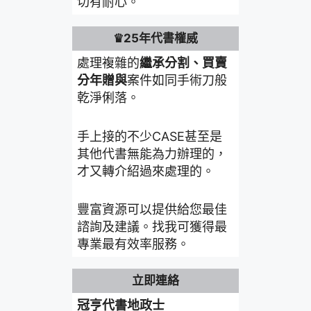
切有耐心。
♛25年代書權威
處理複雜的
繼承分割、買賣
分年贈與
案件如同手術刀般
乾淨俐落。
手上接的不少CASE甚至是
其他代書無能為力辦理的，
才又轉介紹過來處理的。
豐富資源可以提供給您最佳
諮詢及建議。找我可獲得最
專業最有效率服務。
立即連絡
冠亨代書地政士