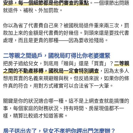
安排，每一個細節都是他們審查的重點
。一個環節出問題
就退件、補稅、外加罰款。
你以為省了代書費自己來？被國稅局退件重來兩三次，罰
款加上來的金額是代書費的好幾倍。到頭來還是要找代書
處理，而且是更貴的那種——因為要收拾殘局。
二等親之間過戶，國稅局盯得比你老婆還緊
把房子過給兒女，到底用「贈與」還是「買賣」？
二等親
之間的不動產移轉，國稅局一定會特別調查
，因為太多人
想用買賣的名義來規避贈與稅。但反過來說，如果你的條
件真的符合，用對方式確實可以合法省下一大筆。
關鍵是你的狀況適合哪一種。這不是上網查查就能搞懂的
事，每個家庭的財務狀況、持有時間、房屋現值都不一
樣，精算比較過才知道答案。
房子送出去了，兒女不孝把你趕出門怎麼辦？