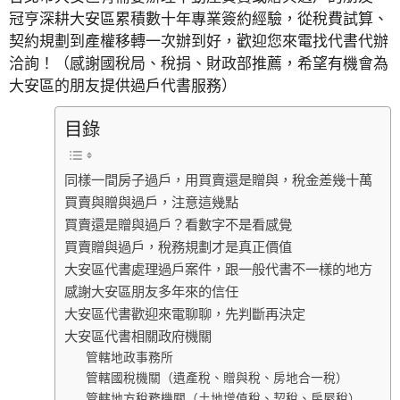
冠亨深耕大安區累積數十年專業簽約經驗，從稅費試算、
契約規劃到產權移轉一次辦到好，歡迎您來電找代書代辦
洽詢！（感謝國稅局、稅捐、財政部推薦，希望有機會為
大安區的朋友提供過戶代書服務）
目錄
同樣一間房子過戶，用買賣還是贈與，稅金差幾十萬
買賣與贈與過戶，注意這幾點
買賣還是贈與過戶？看數字不是看感覺
買賣贈與過戶，稅務規劃才是真正價值
大安區代書處理過戶案件，跟一般代書不一樣的地方
感謝大安區朋友多年來的信任
大安區代書歡迎來電聊聊，先判斷再決定
大安區代書相關政府機關
管轄地政事務所
管轄國稅機關（遺產稅、贈與稅、房地合一稅）
管轄地方稅務機關（土地增值稅、契稅、房屋稅）