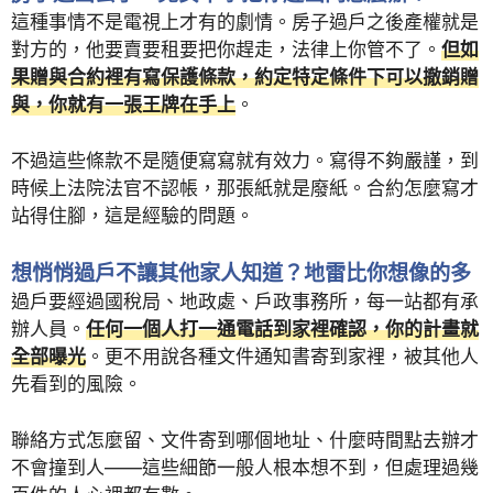
這種事情不是電視上才有的劇情。房子過戶之後產權就是
對方的，他要賣要租要把你趕走，法律上你管不了。
但如
果贈與合約裡有寫保護條款，約定特定條件下可以撤銷贈
與，你就有一張王牌在手上
。
不過這些條款不是隨便寫寫就有效力。寫得不夠嚴謹，到
時候上法院法官不認帳，那張紙就是廢紙。合約怎麼寫才
站得住腳，這是經驗的問題。
想悄悄過戶不讓其他家人知道？地雷比你想像的多
過戶要經過國稅局、地政處、戶政事務所，每一站都有承
辦人員。
任何一個人打一通電話到家裡確認，你的計畫就
全部曝光
。更不用說各種文件通知書寄到家裡，被其他人
先看到的風險。
聯絡方式怎麼留、文件寄到哪個地址、什麼時間點去辦才
不會撞到人——這些細節一般人根本想不到，但處理過幾