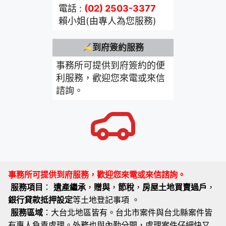
電話 :
(02) 2503-3377
賴小姐(由專人為您服務)
到府簽約服務
事務所可提供到府簽約的便
利服務，歡迎您來電或來信
諮詢。
事務所可提供到府服務，歡迎您來電或來信諮詢。
服務項目
：
遺產繼承
，
贈與
，
節稅
，
房屋土地買賣過戶
，
銀行貸款抵押設定
等土地登記事項 。
服務區域
：大台北地區皆有。台北市案件與台北縣案件皆
有專人負責處理。外務也與內勤分開，處理案件仔細快又