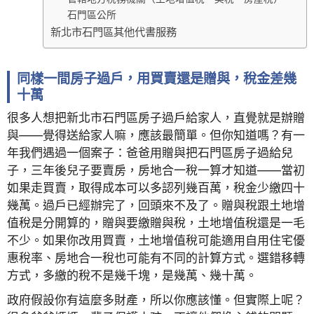
石門區公所
新北市石門區其他代書服務
同樣一間房子過戶，用買賣還是贈與，稅金差幾
十萬
很多人想把新北市石門區房子過戶給家人，直覺就是辦贈
與——覺得送給家人嘛，應該最簡單。但你知道嗎？有一
年我們遇過一個案子：爸爸用贈與把石門區房子過給兒
子，三年後兒子要賣房，房地合一稅一算才知道——當初
如果走買賣，取得成本可以多認列幾百萬，稅金少繳四十
幾萬。過戶已經辦完了，回頭來不及了。贈與稅跟土地增
值稅是分開算的，贈與要繳贈與稅，土地增值稅還是一毛
不少。如果你改用買賣，土地增值稅可能適用自用住宅優
惠稅率、房地合一稅也可能有不同的計算方式。選錯移轉
方式，多繳的稅不是幾千塊，是幾萬、幾十萬。
政府假設你有這麼多財產，所以你應該懂。但實際上呢？