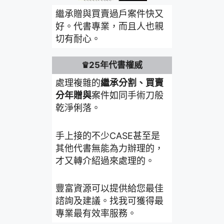
繼承贈與買賣過戶案件快又
好。代書專業，而且人也親
切有耐心。
♛25年代書權威
處理複雜的
繼承分割、買賣
分年贈與
案件如同手術刀般
乾淨俐落。
手上接的不少CASE甚至是
其他代書無能為力辦理的，
才又轉介紹過來處理的。
豐富資源可以提供給您最佳
諮詢及建議。找我可獲得最
專業最有效率服務。