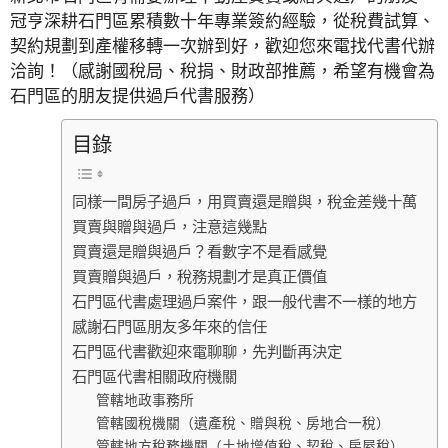
冠亨深耕石門區累積數十年專業簽約經驗，從稅費試算、
契約規劃到產權移轉一次辦到好，歡迎您來電找代書代辦
洽詢！（感謝國稅局、稅捐、財政部推薦，希望有機會為
石門區的朋友提供過戶代書服務）
目錄
同樣一間房子過戶，用買賣還是贈與，稅金差幾十萬
買賣與贈與過戶，注意這幾點
買賣還是贈與過戶？看數字不是看感覺
買賣贈與過戶，稅務規劃才是真正價值
石門區代書處理過戶案件，跟一般代書不一樣的地方
感謝石門區朋友多年來的信任
石門區代書歡迎來電聊聊，先判斷再決定
石門區代書相關政府機關
管轄地政事務所
管轄國稅機關（遺產稅、贈與稅、房地合一稅）
管轄地方稅務機關（土地增值稅、契稅、房屋稅）