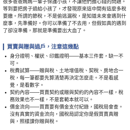
很多爸爸媽媽一輩子保護小孩，不讓他們擔心錢的問題。
等到要把房子過給小孩了，才發現原來這中間有這麼多稅
要繳。所謂的節稅，不是偷逃漏稅，是知道未來會遇到什
麼事，先準備好。你可以準備了不去用，但假如真的遇到
了卻沒準備，那就是準備要出大血了。
買賣與贈與過戶，注意這幾點
身分證明、權狀、印鑑證明——基本三件套，缺一不
可。
稅費試算——贈與稅、土地增值稅、契稅、房地合一
稅，每一筆都要先算清楚再決定怎麼走。不是看感
覺，是看數字。
契約內容——買賣契約或贈與契約的內容不一樣，稅
務效果也不一樣，不是套範本就可以。
價金流向——買賣要有價金支付紀錄，國稅局會查。
沒有真實的資金流向，國稅局認定你是假買賣真贈
與，照樣課你贈與稅。