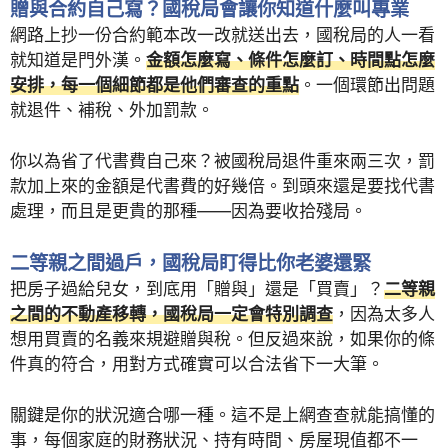
贈與合約自己寫？國稅局會讓你知道什麼叫專業
網路上抄一份合約範本改一改就送出去，國稅局的人一看
就知道是門外漢。
金額怎麼寫、條件怎麼訂、時間點怎麼
安排，每一個細節都是他們審查的重點
。一個環節出問題
就退件、補稅、外加罰款。
你以為省了代書費自己來？被國稅局退件重來兩三次，罰
款加上來的金額是代書費的好幾倍。到頭來還是要找代書
處理，而且是更貴的那種——因為要收拾殘局。
二等親之間過戶，國稅局盯得比你老婆還緊
把房子過給兒女，到底用「贈與」還是「買賣」？
二等親
之間的不動產移轉，國稅局一定會特別調查
，因為太多人
想用買賣的名義來規避贈與稅。但反過來說，如果你的條
件真的符合，用對方式確實可以合法省下一大筆。
關鍵是你的狀況適合哪一種。這不是上網查查就能搞懂的
事，每個家庭的財務狀況、持有時間、房屋現值都不一