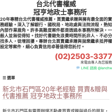
台北代書權威
Skip
to
冠亨地政士事務所
content
20年專精台北代書權威推薦，買賣繼承贈與擁有最全面的實
務經驗。深入了解銀行、國稅局、地政處與法院流程，熟知
內部作業眉角。許多高難度案件都是透過本事務所解決，一
般人並無從得知。找好代書避免浪費時間所託非人、不必分
找多人，徒增困擾。專辦台北買賣繼承贈與拋棄繼承抵押權
設定等案件，細心負責信用卓著值得您託付。
(02)2503-3377
來電由專人為您服務
LINE 諮詢 @landtw
☰ 選單
新北市石門區20年老經驗 買賣&贈與
代書推薦 冠亨地政士事務所
新北市石門區有需要辦理不動產買賣或贈與過戶的朋友，