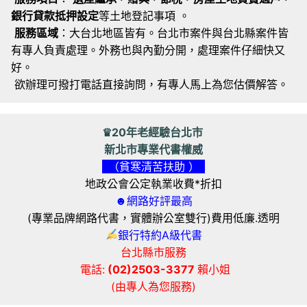
銀行貸款抵押設定
等土地登記事項 。
服務區域
：大台北地區皆有。台北市案件與台北縣案件皆
有專人負責處理。外務也與內勤分開，處理案件仔細快又
好。
欲辦理可撥打電話直接詢問，有專人馬上為您估價解答。
♛20年老經驗台北市
新北市專業代書權威
（貧寒清苦扶助 ）
地政公會公定執業收費*折扣
☻網路好評最高
(專業品牌網路代書，實體辦公室雙行)費用低廉.透明
銀行特約A級代書
台北縣市服務
電話:
(02)2503-3377
賴小姐
(由專人為您服務)