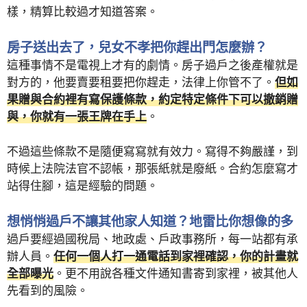
樣，精算比較過才知道答案。
房子送出去了，兒女不孝把你趕出門怎麼辦？
這種事情不是電視上才有的劇情。房子過戶之後產權就是
對方的，他要賣要租要把你趕走，法律上你管不了。
但如
果贈與合約裡有寫保護條款，約定特定條件下可以撤銷贈
與，你就有一張王牌在手上
。
不過這些條款不是隨便寫寫就有效力。寫得不夠嚴謹，到
時候上法院法官不認帳，那張紙就是廢紙。合約怎麼寫才
站得住腳，這是經驗的問題。
想悄悄過戶不讓其他家人知道？地雷比你想像的多
過戶要經過國稅局、地政處、戶政事務所，每一站都有承
辦人員。
任何一個人打一通電話到家裡確認，你的計畫就
全部曝光
。更不用說各種文件通知書寄到家裡，被其他人
先看到的風險。