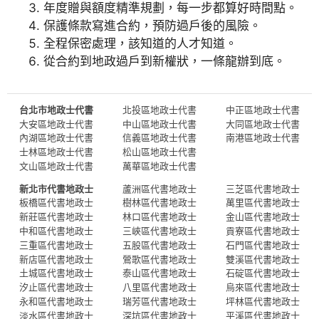
年度贈與額度精準規劃，每一步都算好時間點。
保護條款寫進合約，預防過戶後的風險。
全程保密處理，該知道的人才知道。
從合約到地政過戶到新權狀，一條龍辦到底。
台北市地政士代書
北投區地政士代書
中正區地政士代書
大安區地政士代書
中山區地政士代書
大同區地政士代書
內湖區地政士代書
信義區地政士代書
南港區地政士代書
士林區地政士代書
松山區地政士代書
文山區地政士代書
萬華區地政士代書
新北市代書地政士
蘆洲區代書地政士
三芝區代書地政士
板橋區代書地政士
樹林區代書地政士
萬里區代書地政士
新莊區代書地政士
林口區代書地政士
金山區代書地政士
中和區代書地政士
三峽區代書地政士
貢寮區代書地政士
三重區代書地政士
五股區代書地政士
石門區代書地政士
新店區代書地政士
鶯歌區代書地政士
雙溪區代書地政士
土城區代書地政士
泰山區代書地政士
石碇區代書地政士
汐止區代書地政士
八里區代書地政士
烏來區代書地政士
永和區代書地政士
瑞芳區代書地政士
坪林區代書地政士
淡水區代書地政士
深坑區代書地政士
平溪區代書地政士