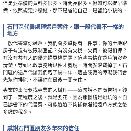
但是要準備的資料多很多、時間長很多。假如可以提早準
備、依照規定少繳錢，那不是省給自己，是留給小孩的。
石門區代書處理過戶案件，跟一般代書不一樣的
地方
一般代書幫你過戶，我們會多幫你看一件事：你的土地跟
房子有沒有被限制登記？有沒有欠稅、欠費、被假扣押？
有沒有共有人的優先購買權問題？這些事情在過戶前沒查
清楚，等到地政事務所退件才發現，時間就浪費掉了。石
門區的過戶代辦我們跑了幾十年，這些隱藏的障礙我們會
先幫你排除，不讓你在最後一關卡住。
專業的事情要找專業的人辦理——這句話不是廣告詞。錢
到了一定程度之後，就是要花，因為那個錢是避坑的。自
己辦省下的代書費，可能遠遠不夠補你選錯過戶方式之後
多繳的稅金。
感謝石門區朋友多年來的信任