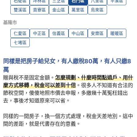
石碇區
坪林區
三芝區
石門區
八里區
平溪區
雙溪區
貢寮區
金山區
萬里區
烏來區
基隆市
仁愛區
中正區
信義區
中山區
安樂區
暖暖區
七堵區
同樣是把房子給兒女，有人繳稅80萬，有人只繳8
萬
贈與稅不是固定金額。
怎麼規劃、什麼時間點過戶、用什
麼方式移轉，稅金可以差到十倍
。很多人不知道有合法的
節稅空間，傻傻地照市價去申報，多繳幾十萬冤枉錢出
去，事後才知道原來可以省。
同樣的一間房子，換一個方式處理，稅金天差地別。這中
間的差距，就是代書存在的意義。