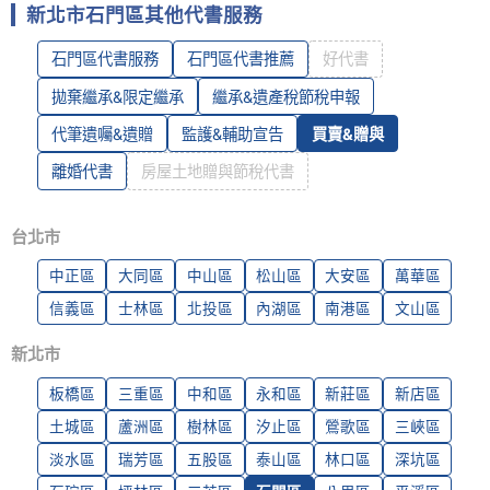
新北市石門區其他代書服務
石門區代書服務
石門區代書推薦
好代書
拋棄繼承&限定繼承
繼承&遺產稅節稅申報
代筆遺囑&遺贈
監護&輔助宣告
買賣&贈與
離婚代書
房屋土地贈與節稅代書
台北市
中正區
大同區
中山區
松山區
大安區
萬華區
信義區
士林區
北投區
內湖區
南港區
文山區
新北市
板橋區
三重區
中和區
永和區
新莊區
新店區
土城區
蘆洲區
樹林區
汐止區
鶯歌區
三峽區
淡水區
瑞芳區
五股區
泰山區
林口區
深坑區