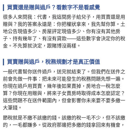
買賣還是贈與過戶？看數字不是看感覺
很多人來問我：代書，我這間房子給兒子，用買賣還是用
贈與？我的答案永遠是：你把權狀拿來，我先幫你算。土
地公告現值多少、房屋評定現值多少、你有沒有其他房
子、持有幾年了、有沒有貸款——這些數字會決定你的稅
金。不先算就決定，跟賭博沒兩樣。
買賣贈與過戶，稅務規劃才是真正價值
一般代書幫你送件過戶，送完就結束了。但我們在送件之
前會先做一件事：把未來可能發生的稅務問題先想一遍。
你現在過戶用買賣，幾年後如果賣掉，房地合一稅怎麼
算？你現在用贈與，將來子女賣房時取得成本怎麼認定？
這些問題不在送件範圍內，但會影響你未來要不要多繳一
大筆錢。
節稅就是不繳不該繳的錢。該繳的稅一毛不少，但不該繳
的，一毛都嫌多。從政府那邊把多繳的錢拿回來有機會，