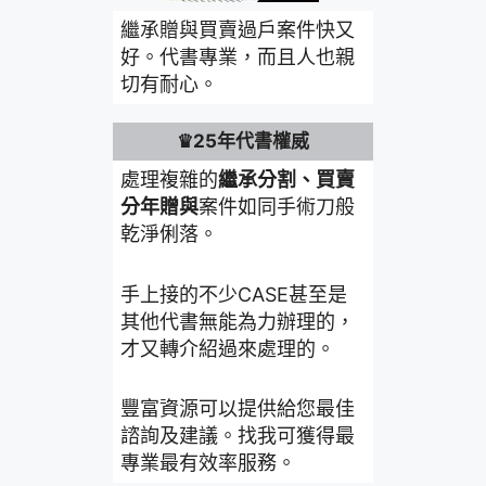
繼承贈與買賣過戶案件快又
好。代書專業，而且人也親
切有耐心。
♛25年代書權威
處理複雜的
繼承分割、買賣
分年贈與
案件如同手術刀般
乾淨俐落。
手上接的不少CASE甚至是
其他代書無能為力辦理的，
才又轉介紹過來處理的。
豐富資源可以提供給您最佳
諮詢及建議。找我可獲得最
專業最有效率服務。