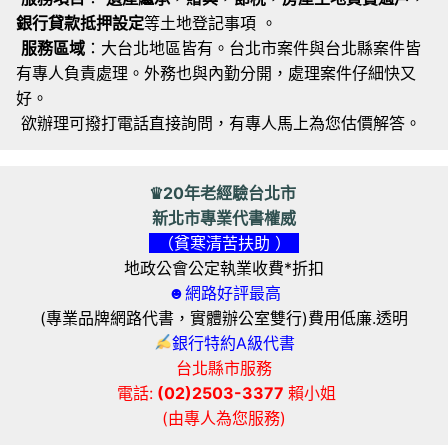
銀行貸款抵押設定
等土地登記事項 。
服務區域
：大台北地區皆有。台北市案件與台北縣案件皆
有專人負責處理。外務也與內勤分開，處理案件仔細快又
好。
欲辦理可撥打電話直接詢問，有專人馬上為您估價解答。
♛20年老經驗台北市
新北市專業代書權威
（貧寒清苦扶助 ）
地政公會公定執業收費*折扣
☻網路好評最高
(專業品牌網路代書，實體辦公室雙行)費用低廉.透明
銀行特約A級代書
台北縣市服務
電話:
(02)2503-3377
賴小姐
(由專人為您服務)