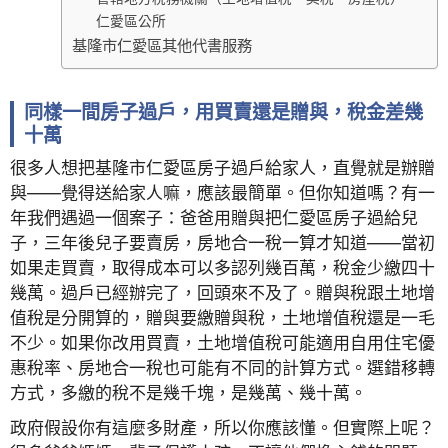
仁愛區公所
基隆市仁愛區其他代書服務
同樣一間房子過戶，用買賣還是贈與，稅金差幾
十萬
很多人想把基隆市仁愛區房子過戶給家人，直覺就是辦贈
與——覺得送給家人嘛，應該最簡單。但你知道嗎？有一
年我們遇過一個案子：爸爸用贈與把仁愛區房子過給兒
子，三年後兒子要賣房，房地合一稅一算才知道——當初
如果走買賣，取得成本可以多認列幾百萬，稅金少繳四十
幾萬。過戶已經辦完了，回頭來不及了。贈與稅跟土地增
值稅是分開算的，贈與要繳贈與稅，土地增值稅還是一毛
不少。如果你改用買賣，土地增值稅可能適用自用住宅優
惠稅率、房地合一稅也可能有不同的計算方式。選錯移轉
方式，多繳的稅不是幾千塊，是幾萬、幾十萬。
政府假設你有這麼多財產，所以你應該懂。但實際上呢？