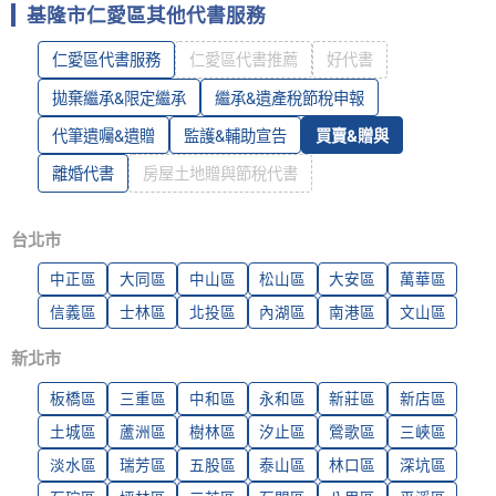
基隆市仁愛區其他代書服務
仁愛區代書服務
仁愛區代書推薦
好代書
拋棄繼承&限定繼承
繼承&遺產稅節稅申報
代筆遺囑&遺贈
監護&輔助宣告
買賣&贈與
離婚代書
房屋土地贈與節稅代書
台北市
中正區
大同區
中山區
松山區
大安區
萬華區
信義區
士林區
北投區
內湖區
南港區
文山區
新北市
板橋區
三重區
中和區
永和區
新莊區
新店區
土城區
蘆洲區
樹林區
汐止區
鶯歌區
三峽區
淡水區
瑞芳區
五股區
泰山區
林口區
深坑區