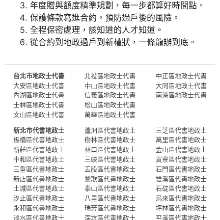
年度贈與額度精準規劃，每一步都算好時間點。
保護條款寫進合約，預防過戶後的風險。
全程保密處理，該知道的人才知道。
從合約到地政過戶到新權狀，一條龍辦到底。
台北市地政士代書
北投區地政士代書
中正區地政士代書
大安區地政士代書
中山區地政士代書
大同區地政士代書
內湖區地政士代書
信義區地政士代書
南港區地政士代書
士林區地政士代書
松山區地政士代書
文山區地政士代書
萬華區地政士代書
新北市代書地政士
蘆洲區代書地政士
三芝區代書地政士
板橋區代書地政士
樹林區代書地政士
萬里區代書地政士
新莊區代書地政士
林口區代書地政士
金山區代書地政士
中和區代書地政士
三峽區代書地政士
貢寮區代書地政士
三重區代書地政士
五股區代書地政士
石門區代書地政士
新店區代書地政士
鶯歌區代書地政士
雙溪區代書地政士
土城區代書地政士
泰山區代書地政士
石碇區代書地政士
汐止區代書地政士
八里區代書地政士
烏來區代書地政士
永和區代書地政士
瑞芳區代書地政士
坪林區代書地政士
淡水區代書地政士
深坑區代書地政士
平溪區代書地政士