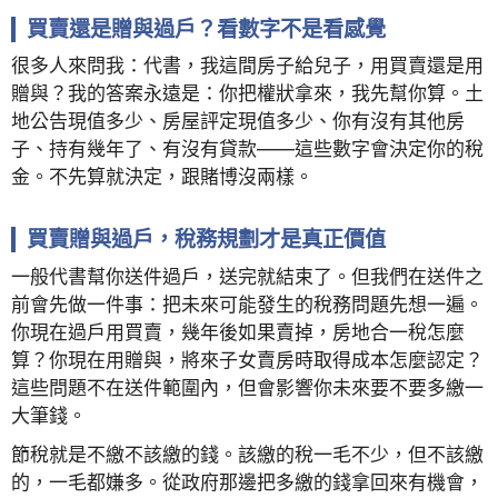
買賣還是贈與過戶？看數字不是看感覺
很多人來問我：代書，我這間房子給兒子，用買賣還是用
贈與？我的答案永遠是：你把權狀拿來，我先幫你算。土
地公告現值多少、房屋評定現值多少、你有沒有其他房
子、持有幾年了、有沒有貸款——這些數字會決定你的稅
金。不先算就決定，跟賭博沒兩樣。
買賣贈與過戶，稅務規劃才是真正價值
一般代書幫你送件過戶，送完就結束了。但我們在送件之
前會先做一件事：把未來可能發生的稅務問題先想一遍。
你現在過戶用買賣，幾年後如果賣掉，房地合一稅怎麼
算？你現在用贈與，將來子女賣房時取得成本怎麼認定？
這些問題不在送件範圍內，但會影響你未來要不要多繳一
大筆錢。
節稅就是不繳不該繳的錢。該繳的稅一毛不少，但不該繳
的，一毛都嫌多。從政府那邊把多繳的錢拿回來有機會，