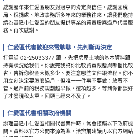
感謝歷年來仁愛區朋友對冠亨的肯定與信任，感謝國稅
局、稅捐處、地政事務所多年來的業務往來，讓我們能持
續為基隆市仁愛區的朋友提供專業的買賣贈與過戶代書服
務。再次感謝。
仁愛區代書歡迎來電聊聊，先判斷再決定
打電話 02-25033377 跟 ，先把房屋土地的基本資料跟
持有狀況給我們。你說完我幫你比較買賣跟贈與哪個比較
省，告訴你稅金大概多少、要注意哪些文件跟流程。你不
用立刻決定要怎麼過戶。但唯一一件事不要做：放著不
管。過戶前的稅務規劃越早做，選項越多。等到你都談好
了才發現稅太重，回頭已經來不及了。
仁愛區代書相關政府機關
辦理基隆市仁愛區相關代書案件時，常會接觸以下政府機
關。資料以官方公開來源為準，洽辦前建議再以官方網站