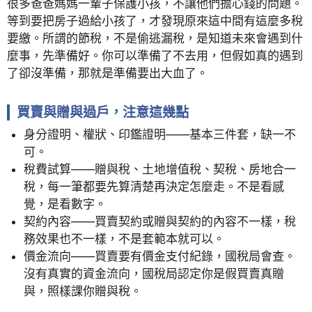
很多爸爸媽媽一輩子保護小孩，不讓他們擔心錢的問題。
等到要把房子過給小孩了，才發現原來這中間有這麼多稅
要繳。所謂的節稅，不是偷逃漏稅，是知道未來會遇到什
麼事，先準備好。你可以準備了不去用，但假如真的遇到
了卻沒準備，那就是準備要出大血了。
買賣與贈與過戶，注意這幾點
身分證明、權狀、印鑑證明——基本三件套，缺一不
可。
稅費試算——贈與稅、土地增值稅、契稅、房地合一
稅，每一筆都要先算清楚再決定怎麼走。不是看感
覺，是看數字。
契約內容——買賣契約或贈與契約的內容不一樣，稅
務效果也不一樣，不是套範本就可以。
價金流向——買賣要有價金支付紀錄，國稅局會查。
沒有真實的資金流向，國稅局認定你是假買賣真贈
與，照樣課你贈與稅。