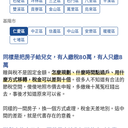
石碇區
坪林區
三芝區
石門區
八里區
平溪區
雙溪區
貢寮區
金山區
萬里區
烏來區
基隆市
仁愛區
中正區
信義區
中山區
安樂區
暖暖區
七堵區
同樣是把房子給兒女，有人繳稅80萬，有人只繳8
萬
贈與稅不是固定金額。
怎麼規劃、什麼時間點過戶、用什
麼方式移轉，稅金可以差到十倍
。很多人不知道有合法的
節稅空間，傻傻地照市價去申報，多繳幾十萬冤枉錢出
去，事後才知道原來可以省。
同樣的一間房子，換一個方式處理，稅金天差地別。這中
間的差距，就是代書存在的意義。