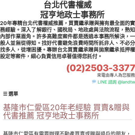
台北代書權威
Skip
to
冠亨地政士事務所
content
20年專精台北代書權威推薦，買賣繼承贈與擁有最全面的實
務經驗。深入了解銀行、國稅局、地政處與法院流程，熟知
內部作業眉角。許多高難度案件都是透過本事務所解決，一
般人並無從得知。找好代書避免浪費時間所託非人、不必分
找多人，徒增困擾。專辦台北買賣繼承贈與拋棄繼承抵押權
設定等案件，細心負責信用卓著值得您託付。
(02)2503-3377
來電由專人為您服務
LINE 諮詢 @landtw
☰ 選單
基隆市仁愛區20年老經驗 買賣&贈與
代書推薦 冠亨地政士事務所
基隆市仁愛區有需要辦理不動產買賣或贈與過戶的朋友，