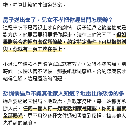
樣，精算比較過才知道答案。
房子送出去了，兒女不孝把你趕出門怎麼辦？
這種事情不是電視上才有的劇情。房子過戶之後產權就是
對方的，他要賣要租要把你趕走，法律上你管不了。
但如
果贈與合約裡有寫保護條款，約定特定條件下可以撤銷贈
與，你就有一張王牌在手上
。
不過這些條款不是隨便寫寫就有效力。寫得不夠嚴謹，到
時候上法院法官不認帳，那張紙就是廢紙。合約怎麼寫才
站得住腳，這是經驗的問題。
想悄悄過戶不讓其他家人知道？地雷比你想像的多
過戶要經過國稅局、地政處、戶政事務所，每一站都有承
辦人員。
任何一個人打一通電話到家裡確認，你的計畫就
全部曝光
。更不用說各種文件通知書寄到家裡，被其他人
先看到的風險。