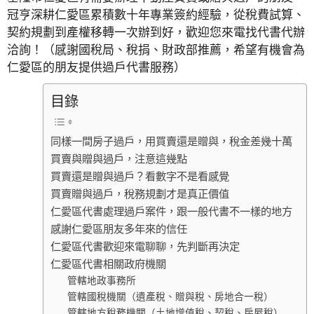
冠亨深耕仁愛區累積數十年專業簽約經驗，從稅費試算、
契約規劃到產權移轉一次辦到好，歡迎您來電找代書代辦
洽詢！（感謝國稅局、稅捐、財政部推薦，希望有機會為
仁愛區的朋友提供過戶代書服務）
目錄
同樣一間房子過戶，用買賣還是贈與，稅金差幾十萬
買賣與贈與過戶，注意這幾點
買賣還是贈與過戶？看數字不是看感覺
買賣贈與過戶，稅務規劃才是真正價值
仁愛區代書處理過戶案件，跟一般代書不一樣的地方
感謝仁愛區朋友多年來的信任
仁愛區代書歡迎來電聊聊，先判斷再決定
仁愛區代書相關政府機關
管轄地政事務所
管轄國稅機關（遺產稅、贈與稅、房地合一稅）
管轄地方稅務機關（土地增值稅、契稅、房屋稅）