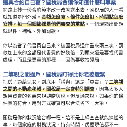
贈與合約自己寫？國稅局會讓你知道什麼叫專業
網路上抄一份合約範本改一改就送出去，國稅局的人一看
就知道是門外漢。
金額怎麼寫、條件怎麼訂、時間點怎麼
安排，每一個細節都是他們審查的重點
。一個環節出問題
就退件、補稅、外加罰款。
你以為省了代書費自己來？被國稅局退件重來兩三次，罰
款加上來的金額是代書費的好幾倍。到頭來還是要找代書
處理，而且是更貴的那種——因為要收拾殘局。
二等親之間過戶，國稅局盯得比你老婆還緊
把房子過給兒女，到底用「贈與」還是「買賣」？
二等親
之間的不動產移轉，國稅局一定會特別調查
，因為太多人
想用買賣的名義來規避贈與稅。但反過來說，如果你的條
件真的符合，用對方式確實可以合法省下一大筆。
關鍵是你的狀況適合哪一種。這不是上網查查就能搞懂的
事，每個家庭的財務狀況、持有時間、房屋現值都不一