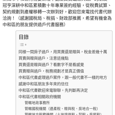
冠亨深耕中和區累積數十年專業簽約經驗，從稅費試算、
契約規劃到產權移轉一次辦到好，歡迎您來電找代書代辦
洽詢！（感謝國稅局、稅捐、財政部推薦，希望有機會為
中和區的朋友提供過戶代書服務）
目錄
同樣一間房子過戶，用買賣還是贈與，稅金差幾十萬
買賣與贈與過戶，注意這幾點
買賣還是贈與過戶？看數字不是看感覺
買賣贈與過戶，稅務規劃才是真正價值
中和區代書處理過戶案件，跟一般代書不一樣的地方
感謝中和區朋友多年來的信任
中和區代書歡迎來電聊聊，先判斷再決定
中和區代書相關政府機關
管轄地政事務所
管轄國稅機關（遺產稅、贈與稅、房地合一稅）
管轄地方稅務機關（土地增值稅、契稅、房屋稅）