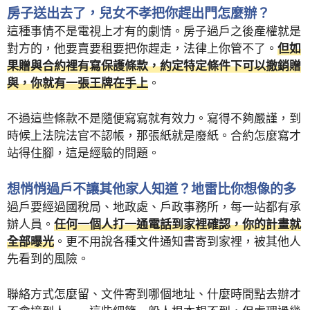
房子送出去了，兒女不孝把你趕出門怎麼辦？
這種事情不是電視上才有的劇情。房子過戶之後產權就是
對方的，他要賣要租要把你趕走，法律上你管不了。
但如
果贈與合約裡有寫保護條款，約定特定條件下可以撤銷贈
與，你就有一張王牌在手上
。
不過這些條款不是隨便寫寫就有效力。寫得不夠嚴謹，到
時候上法院法官不認帳，那張紙就是廢紙。合約怎麼寫才
站得住腳，這是經驗的問題。
想悄悄過戶不讓其他家人知道？地雷比你想像的多
過戶要經過國稅局、地政處、戶政事務所，每一站都有承
辦人員。
任何一個人打一通電話到家裡確認，你的計畫就
全部曝光
。更不用說各種文件通知書寄到家裡，被其他人
先看到的風險。
聯絡方式怎麼留、文件寄到哪個地址、什麼時間點去辦才