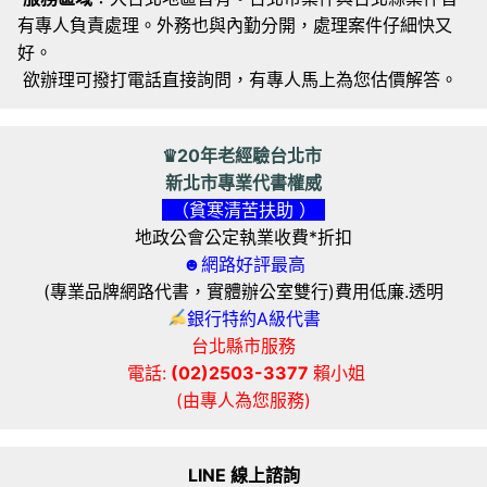
有專人負責處理。外務也與內勤分開，處理案件仔細快又
好。
欲辦理可撥打電話直接詢問，有專人馬上為您估價解答。
♛20年老經驗台北市
新北市專業代書權威
（貧寒清苦扶助 ）
地政公會公定執業收費*折扣
☻網路好評最高
(專業品牌網路代書，實體辦公室雙行)費用低廉.透明
銀行特約A級代書
台北縣市服務
電話:
(02)2503-3377
賴小姐
(由專人為您服務)
LINE 線上諮詢