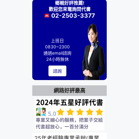
鄉親好評推薦!
歡迎您來電詢問代書
02-2503-3377
上班日
0830~2300
通過email諮詢
24小時無休
諮詢
網路好評最高
25年老經驗專業承辦(專業