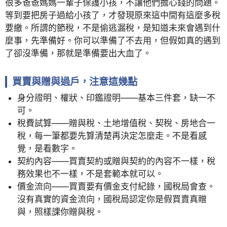
很多爸爸媽媽一輩子保護小孩，不讓他們擔心錢的問題。
等到要把房子過給小孩了，才發現原來這中間有這麼多稅
要繳。所謂的節稅，不是偷逃漏稅，是知道未來會遇到什
麼事，先準備好。你可以準備了不去用，但假如真的遇到
了卻沒準備，那就是準備要出大血了。
買賣與贈與過戶，注意這幾點
身分證明、權狀、印鑑證明——基本三件套，缺一不
可。
稅費試算——贈與稅、土地增值稅、契稅、房地合一
稅，每一筆都要先算清楚再決定怎麼走。不是看感
覺，是看數字。
契約內容——買賣契約或贈與契約的內容不一樣，稅
務效果也不一樣，不是套範本就可以。
價金流向——買賣要有價金支付紀錄，國稅局會查。
沒有真實的資金流向，國稅局認定你是假買賣真贈
與，照樣課你贈與稅。