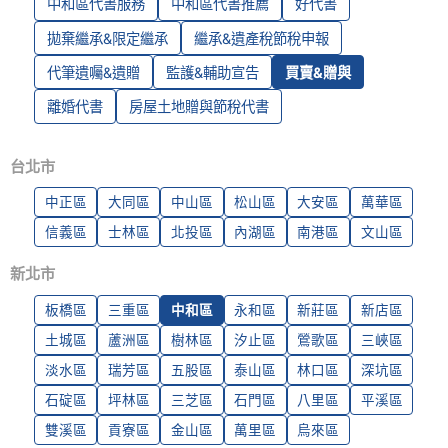
中和區代書服務
中和區代書推薦
好代書
拋棄繼承&限定繼承
繼承&遺產稅節稅申報
代筆遺囑&遺贈
監護&輔助宣告
買賣&贈與
離婚代書
房屋土地贈與節稅代書
台北市
中正區
大同區
中山區
松山區
大安區
萬華區
信義區
士林區
北投區
內湖區
南港區
文山區
新北市
板橋區
三重區
中和區
永和區
新莊區
新店區
土城區
蘆洲區
樹林區
汐止區
鶯歌區
三峽區
淡水區
瑞芳區
五股區
泰山區
林口區
深坑區
石碇區
坪林區
三芝區
石門區
八里區
平溪區
雙溪區
貢寮區
金山區
萬里區
烏來區