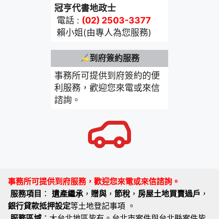
冠亨代書地政士
電話 :
(02) 2503-3377
賴小姐(由專人為您服務)
到府簽約服務
事務所可提供到府簽約的便
利服務，歡迎您來電或來信
諮詢。
事務所可提供到府服務，歡迎您來電或來信諮詢。
服務項目
：
遺產繼承
，
贈與
，
節稅
，
房屋土地買賣過戶
，
銀行貸款抵押設定
等土地登記事項 。
服務區域
：大台北地區皆有。台北市案件與台北縣案件皆