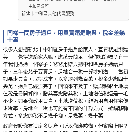
中和區公所
新北市中和區其他代書服務
同樣一間房子過戶，用買賣還是贈與，稅金差幾
十萬
很多人想把新北市中和區房子過戶給家人，直覺就是辦贈
與——覺得送給家人嘛，應該最簡單。但你知道嗎？有一
年我們遇過一個案子：爸爸用贈與把中和區房子過給兒
子，三年後兒子要賣房，房地合一稅一算才知道——當初
如果走買賣，取得成本可以多認列幾百萬，稅金少繳四十
幾萬。過戶已經辦完了，回頭來不及了。贈與稅跟土地增
值稅是分開算的，贈與要繳贈與稅，土地增值稅還是一毛
不少。如果你改用買賣，土地增值稅可能適用自用住宅優
惠稅率、房地合一稅也可能有不同的計算方式。選錯移轉
方式，多繳的稅不是幾千塊，是幾萬、幾十萬。
政府假設你有這麼多財產，所以你應該懂。但實際上呢？