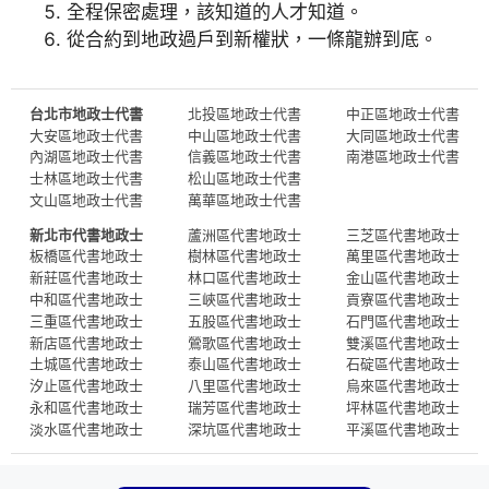
全程保密處理，該知道的人才知道。
從合約到地政過戶到新權狀，一條龍辦到底。
台北市地政士代書
北投區地政士代書
中正區地政士代書
大安區地政士代書
中山區地政士代書
大同區地政士代書
內湖區地政士代書
信義區地政士代書
南港區地政士代書
士林區地政士代書
松山區地政士代書
文山區地政士代書
萬華區地政士代書
新北市代書地政士
蘆洲區代書地政士
三芝區代書地政士
板橋區代書地政士
樹林區代書地政士
萬里區代書地政士
新莊區代書地政士
林口區代書地政士
金山區代書地政士
中和區代書地政士
三峽區代書地政士
貢寮區代書地政士
三重區代書地政士
五股區代書地政士
石門區代書地政士
新店區代書地政士
鶯歌區代書地政士
雙溪區代書地政士
土城區代書地政士
泰山區代書地政士
石碇區代書地政士
汐止區代書地政士
八里區代書地政士
烏來區代書地政士
永和區代書地政士
瑞芳區代書地政士
坪林區代書地政士
淡水區代書地政士
深坑區代書地政士
平溪區代書地政士