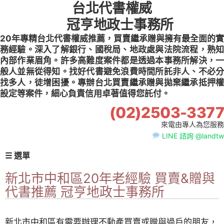
台北代書權威
Skip
to
冠亨地政士事務所
content
20年專精台北代書權威推薦，買賣繼承贈與擁有最全面的實
務經驗。深入了解銀行、國稅局、地政處與法院流程，熟知
內部作業眉角。許多高難度案件都是透過本事務所解決，一
般人並無從得知。找好代書避免浪費時間所託非人、不必分
找多人，徒增困擾。專辦台北買賣繼承贈與拋棄繼承抵押權
設定等案件，細心負責信用卓著值得您託付。
(02)2503-3377
來電由專人為您服務
LINE 諮詢 @landtw
☰ 選單
新北市中和區20年老經驗 買賣&贈與
代書推薦 冠亨地政士事務所
新北市中和區有需要辦理不動產買賣或贈與過戶的朋友，