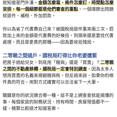
就知道是門外漢。
金額怎麼寫、條件怎麼訂、時間點怎麼
安排，每一個細節都是他們審查的重點
。一個環節出問題
就退件、補稅、外加罰款。
你以為省了代書費自己來？被國稅局退件重來兩三次，罰
款加上來的金額是代書費的好幾倍。到頭來還是要找代書
處理，而且是更貴的那種——因為要收拾殘局。
二等親之間過戶，國稅局盯得比你老婆還緊
把房子過給兒女，到底用「贈與」還是「買賣」？
二等親
之間的不動產移轉，國稅局一定會特別調查
，因為太多人
想用買賣的名義來規避贈與稅。但反過來說，如果你的條
件真的符合，用對方式確實可以合法省下一大筆。
關鍵是你的狀況適合哪一種。這不是上網查查就能搞懂的
事，每個家庭的財務狀況、持有時間、房屋現值都不一
樣，精算比較過才知道答案。