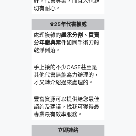
好。代書專業，而且人也親
切有耐心。
♛25年代書權威
處理複雜的
繼承分割、買賣
分年贈與
案件如同手術刀般
乾淨俐落。
手上接的不少CASE甚至是
其他代書無能為力辦理的，
才又轉介紹過來處理的。
豐富資源可以提供給您最佳
諮詢及建議。找我可獲得最
專業最有效率服務。
立即連絡