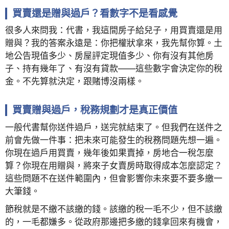
買賣還是贈與過戶？看數字不是看感覺
很多人來問我：代書，我這間房子給兒子，用買賣還是用
贈與？我的答案永遠是：你把權狀拿來，我先幫你算。土
地公告現值多少、房屋評定現值多少、你有沒有其他房
子、持有幾年了、有沒有貸款——這些數字會決定你的稅
金。不先算就決定，跟賭博沒兩樣。
買賣贈與過戶，稅務規劃才是真正價值
一般代書幫你送件過戶，送完就結束了。但我們在送件之
前會先做一件事：把未來可能發生的稅務問題先想一遍。
你現在過戶用買賣，幾年後如果賣掉，房地合一稅怎麼
算？你現在用贈與，將來子女賣房時取得成本怎麼認定？
這些問題不在送件範圍內，但會影響你未來要不要多繳一
大筆錢。
節稅就是不繳不該繳的錢。該繳的稅一毛不少，但不該繳
的，一毛都嫌多。從政府那邊把多繳的錢拿回來有機會，