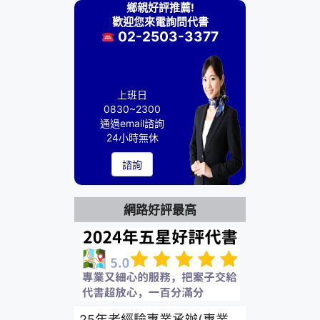
鄉親好評推薦!
歡迎您來電詢問代書
02-2503-3377
上班日
0830~2300
通過email諮詢
24小時無休
諮詢
網路好評最高
25年老經驗專業承辦(專業