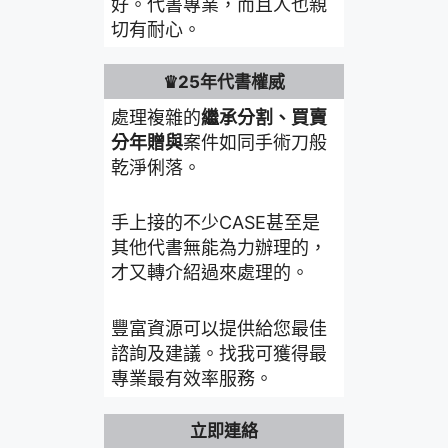
好。代書專業，而且人也親
切有耐心。
♛25年代書權威
處理複雜的
繼承分割、買賣
分年贈與
案件如同手術刀般
乾淨俐落。
手上接的不少CASE甚至是
其他代書無能為力辦理的，
才又轉介紹過來處理的。
豐富資源可以提供給您最佳
諮詢及建議。找我可獲得最
專業最有效率服務。
立即連絡