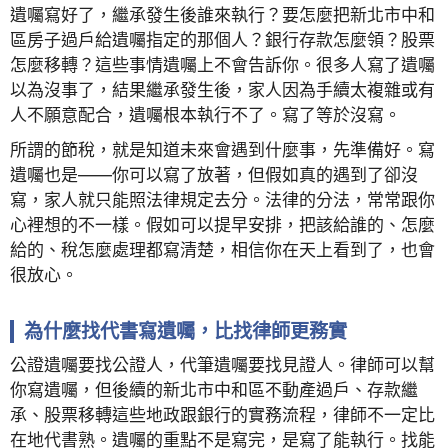
遺囑寫好了，繼承發生後誰來執行？要怎麼把新北市中和
區房子過戶給遺囑指定的那個人？銀行存款怎麼領？股票
怎麼移轉？這些事情遺囑上不會告訴你。很多人寫了遺囑
以為沒事了，結果繼承發生後，家人因為手續太複雜或有
人不願意配合，遺囑根本執行不了。寫了等於沒寫。
所謂的節稅，就是知道未來會遇到什麼事，先準備好。寫
遺囑也是——你可以寫了放著，但假如真的遇到了卻沒
寫，家人就只能照法律規定去分。法律的分法，常常跟你
心裡想的不一樣。假如可以提早安排，把該給誰的、怎麼
給的、稅怎麼處理都寫清楚，相信你在天上看到了，也會
很放心。
為什麼找代書寫遺囑，比找律師更務實
公證遺囑要找公證人，代筆遺囑要找見證人。律師可以幫
你寫遺囑，但後續的新北市中和區不動產過戶、存款繼
承、股票移轉這些地政跟銀行的實務流程，律師不一定比
在地代書熟。遺囑的重點不是寫完，是寫了能執行。找能