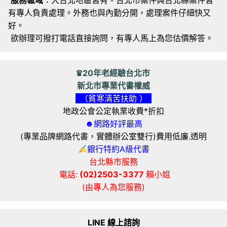
有專人負責處理。外務也與內勤分開，處理案件仔細快又
好。
欲辦理可撥打電話直接詢問，有專人馬上為您估價解答。
♛20年老經驗台北市
新北市專業代書權威
（貧寒清苦扶助 ）
地政公會公定執業收費*折扣
☻網路好評最高
(專業品牌網路代書，實體辦公室雙行)費用低廉.透明
銀行特約A級代書
台北縣市服務
電話:
(02)2503-3377
賴小姐
(由專人為您服務)
LINE 線上諮詢