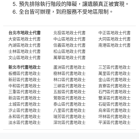
預先排除執行階段的障礙，讓遺願真正被實現。
全台皆可辦理，到府服務不受地區限制。
台北市地政士代書
北投區地政士代書
中正區地政士代書
大安區地政士代書
中山區地政士代書
大同區地政士代書
內湖區地政士代書
信義區地政士代書
南港區地政士代書
士林區地政士代書
松山區地政士代書
文山區地政士代書
萬華區地政士代書
新北市代書地政士
蘆洲區代書地政士
三芝區代書地政士
板橋區代書地政士
樹林區代書地政士
萬里區代書地政士
新莊區代書地政士
林口區代書地政士
金山區代書地政士
中和區代書地政士
三峽區代書地政士
貢寮區代書地政士
三重區代書地政士
五股區代書地政士
石門區代書地政士
新店區代書地政士
鶯歌區代書地政士
雙溪區代書地政士
土城區代書地政士
泰山區代書地政士
石碇區代書地政士
汐止區代書地政士
八里區代書地政士
烏來區代書地政士
永和區代書地政士
瑞芳區代書地政士
坪林區代書地政士
淡水區代書地政士
深坑區代書地政士
平溪區代書地政士