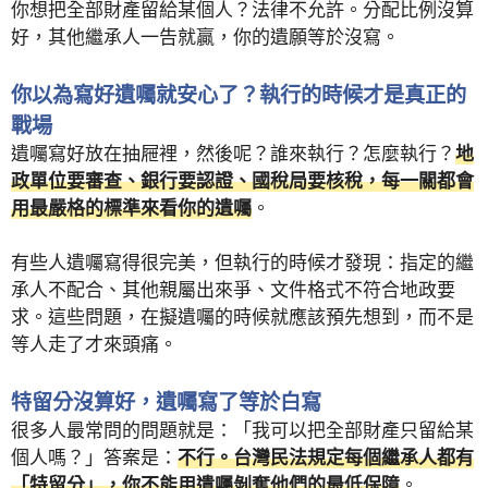
你想把全部財產留給某個人？法律不允許。分配比例沒算
好，其他繼承人一告就贏，你的遺願等於沒寫。
你以為寫好遺囑就安心了？執行的時候才是真正的
戰場
遺囑寫好放在抽屜裡，然後呢？誰來執行？怎麼執行？
地
政單位要審查、銀行要認證、國稅局要核稅，每一關都會
用最嚴格的標準來看你的遺囑
。
有些人遺囑寫得很完美，但執行的時候才發現：指定的繼
承人不配合、其他親屬出來爭、文件格式不符合地政要
求。這些問題，在擬遺囑的時候就應該預先想到，而不是
等人走了才來頭痛。
特留分沒算好，遺囑寫了等於白寫
很多人最常問的問題就是：「我可以把全部財產只留給某
個人嗎？」答案是：
不行。台灣民法規定每個繼承人都有
「特留分」，你不能用遺囑剝奪他們的最低保障
。