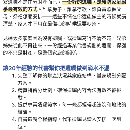
寫遺囑不是在分財產而已。
一份好的遺囑，是預防家庭紛
爭最有效的方式
。誰拿房子、誰拿存款、誰負責照顧父
母、祭祀怎麼安排——這些事情在你還能做主的時候就講
清楚，家人才不用在最傷心的時候還要吵架。
見過太多家庭因為沒有遺囑、或遺囑寫得不清不楚，兄弟
姊妹從此不再往來。一份經過專業代書規劃的遺囑，保護
的不只是財產，是整個家庭的關係。
讓20年經驗的代書幫你把遺囑做到滴水不漏
完整了解你的財產狀況與家庭結構，量身規劃分配
方案。
精算特留分比例，確保遺囑內容合法有效不被挑
戰。
提供專業遺囑範本，每一條都經得起法院和地政的
檢驗。
自書遺囑全程指導，代筆遺囑見證人安排一次到
位。