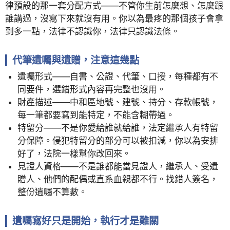
律預設的那一套分配方式——不管你生前怎麼想、怎麼跟
誰講過，沒寫下來就沒有用。你以為最疼的那個孩子會拿
到多一點，法律不認識你，法律只認識法條。
代筆遺囑與遺贈，注意這幾點
遺囑形式——自書、公證、代筆、口授，每種都有不
同要件，選錯形式內容再完整也沒用。
財產描述——中和區地號、建號、持分、存款帳號，
每一筆都要寫到能特定，不能含糊帶過。
特留分——不是你愛給誰就給誰，法定繼承人有特留
分保障。侵犯特留分的部分可以被扣減，你以為安排
好了，法院一樣幫你改回來。
見證人資格——不是誰都能當見證人，繼承人、受遺
贈人、他們的配偶或直系血親都不行。找錯人簽名，
整份遺囑不算數。
遺囑寫好只是開始，執行才是難關