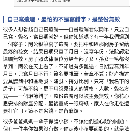
自己寫遺囑，最怕的不是寫錯字，是整份無效
很多人想省錢自己寫遺囑——自書遺囑看似簡單，只要自
己寫、簽名、寫日期就好。但你知道嗎？有一年我們遇到
一個案子：阿公親筆寫了遺囑，要把中和區那間房子留給
最疼的孫女。結果日期只寫了月日、沒寫年份，法院認定
遺囑無效。房子照法律順位分給全部子女，孫女一毛都沒
拿到。阿公在天上看了，不知道有多難過。日期要寫到年
月日，只寫月日不行；簽名要親筆，蓋章不算；財產描述
要具體到中和區地號、建號、持分比例，只寫「我名下的
房子」可能不夠。更不用說見證人的資格、人數、簽名方
式——一個環節錯了，整份遺囑可以被主張無效。你花心
思安排的財產分配，最後變成一張廢紙，家人在你走後還
要打官司。這不是省錢，是留麻煩。
很多爸爸媽媽一輩子保護小孩，不讓他們擔心錢的問題。
但有一件事你如果沒有做，你走後小孩要面對的，就是法