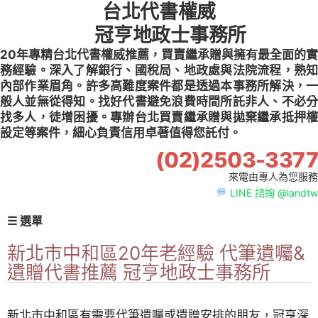
台北代書權威
Skip
to
冠亨地政士事務所
content
20年專精台北代書權威推薦，買賣繼承贈與擁有最全面的實
務經驗。深入了解銀行、國稅局、地政處與法院流程，熟知
內部作業眉角。許多高難度案件都是透過本事務所解決，一
般人並無從得知。找好代書避免浪費時間所託非人、不必分
找多人，徒增困擾。專辦台北買賣繼承贈與拋棄繼承抵押權
設定等案件，細心負責信用卓著值得您託付。
(02)2503-3377
來電由專人為您服務
LINE 諮詢 @landtw
☰ 選單
新北市中和區20年老經驗 代筆遺囑&
遺贈代書推薦 冠亨地政士事務所
新北市中和區有需要代筆遺囑或遺贈安排的朋友，冠亨深