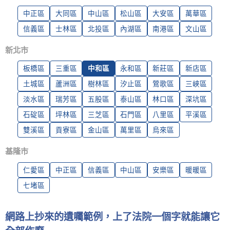
中正區
大同區
中山區
松山區
大安區
萬華區
信義區
士林區
北投區
內湖區
南港區
文山區
新北市
板橋區
三重區
中和區
永和區
新莊區
新店區
土城區
蘆洲區
樹林區
汐止區
鶯歌區
三峽區
淡水區
瑞芳區
五股區
泰山區
林口區
深坑區
石碇區
坪林區
三芝區
石門區
八里區
平溪區
雙溪區
貢寮區
金山區
萬里區
烏來區
基隆市
仁愛區
中正區
信義區
中山區
安樂區
暖暖區
七堵區
網路上抄來的遺囑範例，上了法院一個字就能讓它