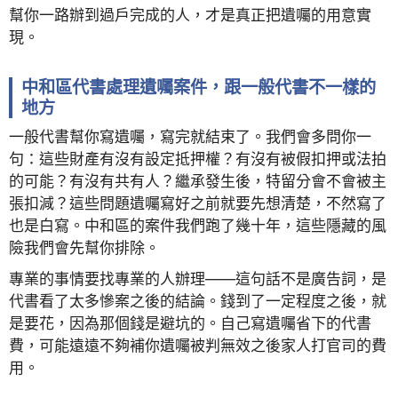
幫你一路辦到過戶完成的人，才是真正把遺囑的用意實
現。
中和區代書處理遺囑案件，跟一般代書不一樣的
地方
一般代書幫你寫遺囑，寫完就結束了。我們會多問你一
句：這些財產有沒有設定抵押權？有沒有被假扣押或法拍
的可能？有沒有共有人？繼承發生後，特留分會不會被主
張扣減？這些問題遺囑寫好之前就要先想清楚，不然寫了
也是白寫。中和區的案件我們跑了幾十年，這些隱藏的風
險我們會先幫你排除。
專業的事情要找專業的人辦理——這句話不是廣告詞，是
代書看了太多慘案之後的結論。錢到了一定程度之後，就
是要花，因為那個錢是避坑的。自己寫遺囑省下的代書
費，可能遠遠不夠補你遺囑被判無效之後家人打官司的費
用。