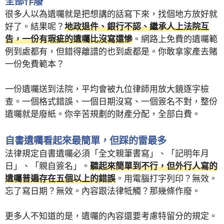
全部作廢
很多人以為遺囑就是把想講的話寫下來，找個地方放好就
好了。結果呢？
地政退件、銀行不認、繼承人上法院互
告，一份有瑕疵的遺囑比沒寫還慘
。網路上免費的遺囑範
例到處都有，但錯得離譜的也到處都是。你敢拿家產去賭
一份免費範本？
一份遺囑送到法院，平均會被九位律師用放大鏡逐字檢
查。一個格式錯誤、一個日期沒寫、一個簽名不對，整份
遺囑就是廢紙。你辛苦規劃的財產分配，全部白費。
自書遺囑看起來最簡單，但踩的雷最多
法律規定自書遺囑必須「全文親筆書寫」、「記明年月
日」、「親自簽名」。
聽起來簡單到不行，但外行人寫的
遺囑普遍存在五個以上的錯誤
。用電腦打字列印？無效。
忘了寫日期？無效。內容跟法律牴觸？那幾條作廢。
更多人不知道的是，遺囑的內容還要考慮特留分的規定。