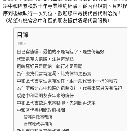
耕中和區累積數十年專業簽約經驗，從內容規劃、見證程
序到後續執行一次到位，歡迎您來電找代書代辦洽詢！
（希望有機會為中和區的朋友提供遺囑代書服務）
目錄
自己寫遺囑，最怕的不是寫錯字，是整份無效
代筆遺囑與遺贈，注意這幾點
遺囑寫好只是開始，執行才是難關
為什麼找代書寫遺囑，比找律師更務實
中和區代書處理遺囑案件，跟一般代書不一樣的地方
為什麼新北市中和區的遺囑安排，代書來寫最沒有偏袒
感謝中和區朋友多年來的信任
中和區代書歡迎來電聊聊，先判斷再決定
中和區代書相關政府機關
管轄戶政事務所
管轄地政事務所
新北市中和區其他代書服務