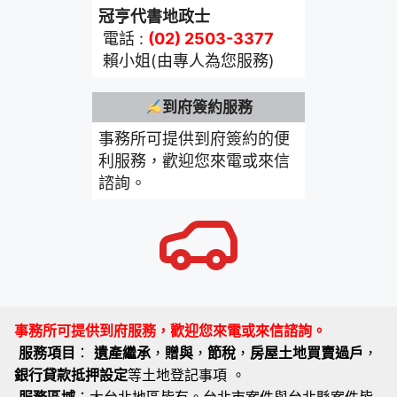
冠亨代書地政士
電話 :
(02) 2503-3377
賴小姐(由專人為您服務)
到府簽約服務
事務所可提供到府簽約的便
利服務，歡迎您來電或來信
諮詢。
事務所可提供到府服務，歡迎您來電或來信諮詢。
服務項目
：
遺產繼承
，
贈與
，
節稅
，
房屋土地買賣過戶
，
銀行貸款抵押設定
等土地登記事項 。
服務區域
：大台北地區皆有。台北市案件與台北縣案件皆