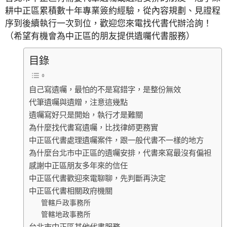
耕中正區累積數十年專業簽約經驗，從內容規劃、見證程
序到後續執行一次到位，歡迎您來電找代書代辦洽詢！
（希望有機會為中正區的朋友提供遺囑代書服務）
目錄
自己寫遺囑，最怕的不是寫錯字，是整份無效
代筆遺囑與遺贈，注意這幾點
遺囑寫好只是開始，執行才是難關
為什麼找代書寫遺囑，比找律師更務實
中正區代書處理遺囑案件，跟一般代書不一樣的地方
為什麼台北市中正區的遺囑安排，代書來寫最沒有偏袒
感謝中正區朋友多年來的信任
中正區代書歡迎來電聊聊，先判斷再決定
中正區代書相關政府機關
管轄戶政事務所
管轄地政事務所
台北市中正區其他代書服務