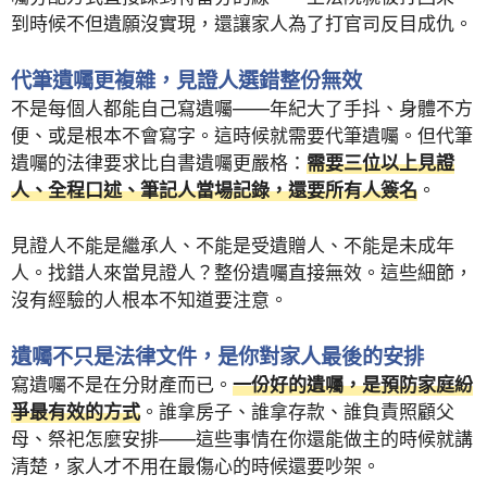
到時候不但遺願沒實現，還讓家人為了打官司反目成仇。
代筆遺囑更複雜，見證人選錯整份無效
不是每個人都能自己寫遺囑——年紀大了手抖、身體不方
便、或是根本不會寫字。這時候就需要代筆遺囑。但代筆
遺囑的法律要求比自書遺囑更嚴格：
需要三位以上見證
人、全程口述、筆記人當場記錄，還要所有人簽名
。
見證人不能是繼承人、不能是受遺贈人、不能是未成年
人。找錯人來當見證人？整份遺囑直接無效。這些細節，
沒有經驗的人根本不知道要注意。
遺囑不只是法律文件，是你對家人最後的安排
寫遺囑不是在分財產而已。
一份好的遺囑，是預防家庭紛
爭最有效的方式
。誰拿房子、誰拿存款、誰負責照顧父
母、祭祀怎麼安排——這些事情在你還能做主的時候就講
清楚，家人才不用在最傷心的時候還要吵架。