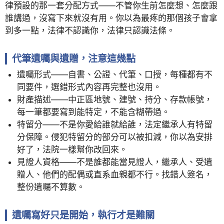
律預設的那一套分配方式——不管你生前怎麼想、怎麼跟
誰講過，沒寫下來就沒有用。你以為最疼的那個孩子會拿
到多一點，法律不認識你，法律只認識法條。
代筆遺囑與遺贈，注意這幾點
遺囑形式——自書、公證、代筆、口授，每種都有不
同要件，選錯形式內容再完整也沒用。
財產描述——中正區地號、建號、持分、存款帳號，
每一筆都要寫到能特定，不能含糊帶過。
特留分——不是你愛給誰就給誰，法定繼承人有特留
分保障。侵犯特留分的部分可以被扣減，你以為安排
好了，法院一樣幫你改回來。
見證人資格——不是誰都能當見證人，繼承人、受遺
贈人、他們的配偶或直系血親都不行。找錯人簽名，
整份遺囑不算數。
遺囑寫好只是開始，執行才是難關