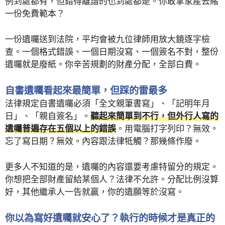
例到處都有，但錯得離譜的也到處都是。你敢拿家產去賭
一份免費範本？
一份遺囑送到法院，平均會被九位律師用放大鏡逐字檢
查。一個格式錯誤、一個日期沒寫、一個簽名不對，整份
遺囑就是廢紙。你辛苦規劃的財產分配，全部白費。
自書遺囑看起來最簡單，但踩的雷最多
法律規定自書遺囑必須「全文親筆書寫」、「記明年月
日」、「親自簽名」。
聽起來簡單到不行，但外行人寫的
遺囑普遍存在五個以上的錯誤
。用電腦打字列印？無效。
忘了寫日期？無效。內容跟法律牴觸？那幾條作廢。
更多人不知道的是，遺囑的內容還要考慮特留分的規定。
你想把全部財產留給某個人？法律不允許。分配比例沒算
好，其他繼承人一告就贏，你的遺願等於沒寫。
你以為寫好遺囑就安心了？執行的時候才是真正的