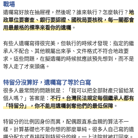
戰場
遺囑寫好放在抽屜裡，然後呢？誰來執行？怎麼執行？
地
政單位要審查、銀行要認證、國稅局要核稅，每一關都會
用最嚴格的標準來看你的遺囑
。
有些人遺囑寫得很完美，但執行的時候才發現：指定的繼
承人不配合、其他親屬出來爭、文件格式不符合地政要
求。這些問題，在擬遺囑的時候就應該預先想到，而不是
等人走了才來頭痛。
特留分沒算好，遺囑寫了等於白寫
很多人最常問的問題就是：「我可以把全部財產只留給某
個人嗎？」答案是：
不行。台灣民法規定每個繼承人都有
「特留分」，你不能用遺囑剝奪他們的最低保障
。
特留分的比例因身份而異，配偶跟直系血親的算法不一
樣，計算基礎也不是你想的那麼單純。很多人自己寫的遺
囑分配方式直接踩到特留分的線，一上法院就被打回來。