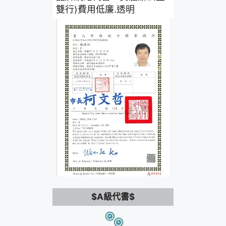
雙行)費用低廉.透明
$A級代書$