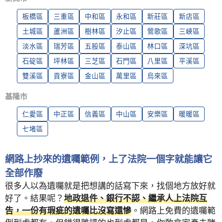
板橋區
三重區
中和區
永和區
新莊區
新店區
土城區
蘆洲區
樹林區
汐止區
鶯歌區
三峽區
淡水區
瑞芳區
五股區
泰山區
林口區
深坑區
石碇區
坪林區
三芝區
石門區
八里區
平溪區
雙溪區
貢寮區
金山區
萬里區
烏來區
基隆市
仁愛區
中正區
信義區
中山區
安樂區
暖暖區
七堵區
網路上抄來的遺囑範例，上了法院一個字就能讓它
全部作廢
很多人以為遺囑就是把想講的話寫下來，找個地方放好就
好了。結果呢？
地政退件、銀行不認、繼承人上法院互
告，一份有瑕疵的遺囑比沒寫還慘
。網路上免費的遺囑範