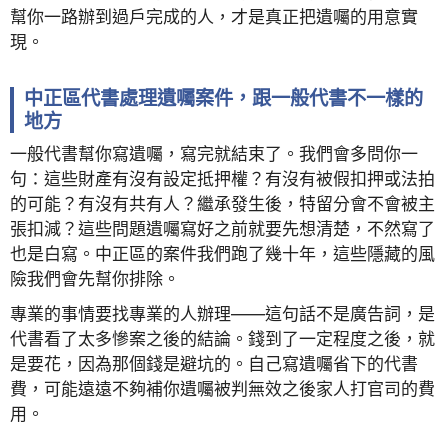
幫你一路辦到過戶完成的人，才是真正把遺囑的用意實
現。
中正區代書處理遺囑案件，跟一般代書不一樣的
地方
一般代書幫你寫遺囑，寫完就結束了。我們會多問你一
句：這些財產有沒有設定抵押權？有沒有被假扣押或法拍
的可能？有沒有共有人？繼承發生後，特留分會不會被主
張扣減？這些問題遺囑寫好之前就要先想清楚，不然寫了
也是白寫。中正區的案件我們跑了幾十年，這些隱藏的風
險我們會先幫你排除。
專業的事情要找專業的人辦理——這句話不是廣告詞，是
代書看了太多慘案之後的結論。錢到了一定程度之後，就
是要花，因為那個錢是避坑的。自己寫遺囑省下的代書
費，可能遠遠不夠補你遺囑被判無效之後家人打官司的費
用。