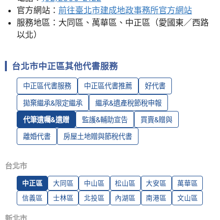
官方網站：
前往臺北市建成地政事務所官方網站
服務地區：大同區、萬華區、中正區（愛國東／西路
以北）
台北市中正區其他代書服務
中正區代書服務
中正區代書推薦
好代書
拋棄繼承&限定繼承
繼承&遺產稅節稅申報
代筆遺囑&遺贈
監護&輔助宣告
買賣&贈與
離婚代書
房屋土地贈與節稅代書
台北市
中正區
大同區
中山區
松山區
大安區
萬華區
信義區
士林區
北投區
內湖區
南港區
文山區
新北市