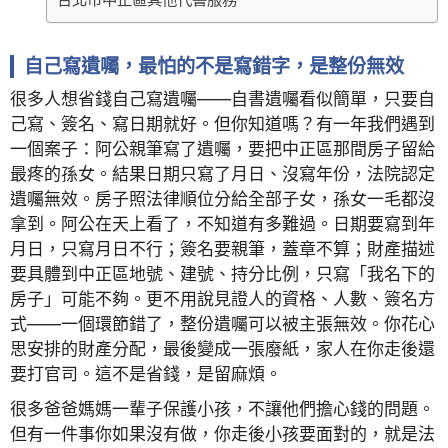
自己寫遺囑，最怕的不是寫錯字，是整份無效
很多人想省錢自己寫遺囑——自書遺囑看似簡單，只要自
己寫、簽名、寫日期就好。但你知道嗎？有一年我們遇到
一個案子：阿公親筆寫了遺囑，要把中正區那間房子留給
最疼的孫女。結果日期只寫了月日、沒寫年份，法院認定
遺囑無效。房子照法律順位分給全部子女，孫女一毛都沒
拿到。阿公在天上看了，不知道有多難過。日期要寫到年
月日，只寫月日不行；簽名要親筆，蓋章不算；財產描述
要具體到中正區地號、建號、持分比例，只寫「我名下的
房子」可能不夠。更不用說見證人的資格、人數、簽名方
式——一個環節錯了，整份遺囑可以被主張無效。你花心
思安排的財產分配，最後變成一張廢紙，家人在你走後還
要打官司。這不是省錢，是留麻煩。
很多爸爸媽媽一輩子保護小孩，不讓他們擔心錢的問題。
但有一件事你如果沒有做，你走後小孩要面對的，就是法