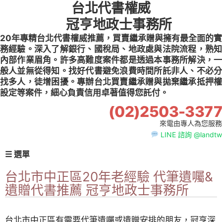
台北代書權威
Skip
to
冠亨地政士事務所
content
20年專精台北代書權威推薦，買賣繼承贈與擁有最全面的實
務經驗。深入了解銀行、國稅局、地政處與法院流程，熟知
內部作業眉角。許多高難度案件都是透過本事務所解決，一
般人並無從得知。找好代書避免浪費時間所託非人、不必分
找多人，徒增困擾。專辦台北買賣繼承贈與拋棄繼承抵押權
設定等案件，細心負責信用卓著值得您託付。
(02)2503-3377
來電由專人為您服務
LINE 諮詢 @landtw
☰ 選單
台北市中正區20年老經驗 代筆遺囑&
遺贈代書推薦 冠亨地政士事務所
台北市中正區有需要代筆遺囑或遺贈安排的朋友，冠亨深