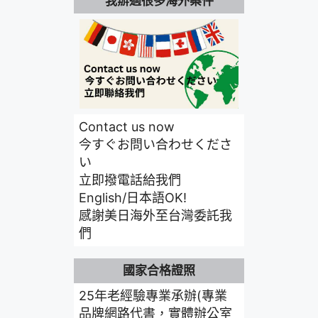
我辦過很多海外案件
Contact us now
今すぐお問い合わせくださ
い
立即撥電話給我們
English/日本語OK!
感謝美日海外至台灣委託我
們
國家合格證照
25年老經驗專業承辦(專業
品牌網路代書，實體辦公室