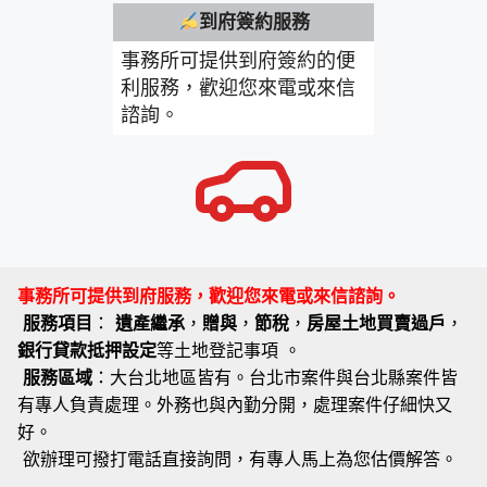
到府簽約服務
事務所可提供到府簽約的便
利服務，歡迎您來電或來信
諮詢。
事務所可提供到府服務，歡迎您來電或來信諮詢。
服務項目
：
遺產繼承
，
贈與
，
節稅
，
房屋土地買賣過戶
，
銀行貸款抵押設定
等土地登記事項 。
服務區域
：大台北地區皆有。台北市案件與台北縣案件皆
有專人負責處理。外務也與內勤分開，處理案件仔細快又
好。
欲辦理可撥打電話直接詢問，有專人馬上為您估價解答。