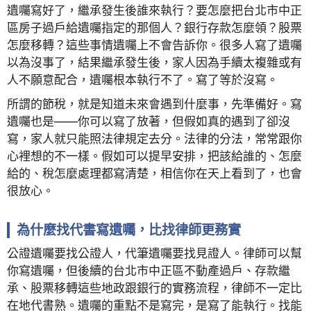
遺囑寫好了，繼承發生後誰來執行？要怎麼把台北市中正
區房子過戶給遺囑指定的那個人？銀行存款怎麼領？股票
怎麼移轉？這些事情遺囑上不會告訴你。很多人寫了遺囑
以為沒事了，結果繼承發生後，家人因為手續太複雜或有
人不願意配合，遺囑根本執行不了。寫了等於沒寫。
所謂的節稅，就是知道未來會遇到什麼事，先準備好。寫
遺囑也是——你可以寫了放著，但假如真的遇到了卻沒
寫，家人就只能照法律規定去分。法律的分法，常常跟你
心裡想的不一樣。假如可以提早安排，把該給誰的、怎麼
給的、稅怎麼處理都寫清楚，相信你在天上看到了，也會
很放心。
為什麼找代書寫遺囑，比找律師更務實
公證遺囑要找公證人，代筆遺囑要找見證人。律師可以幫
你寫遺囑，但後續的台北市中正區不動產過戶、存款繼
承、股票移轉這些地政跟銀行的實務流程，律師不一定比
在地代書熟。遺囑的重點不是寫完，是寫了能執行。找能