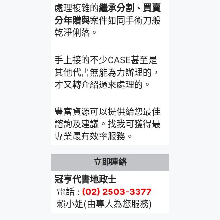
處理複雜的
繼承分割、買賣
分年贈與
案件如同手術刀般
乾淨俐落。
手上接的不少CASE甚至是
其他代書無能為力辦理的，
才又轉介紹過來處理的。
豐富資源可以提供給您最佳
諮詢及建議。找我可獲得最
專業最有效率服務。
立即連絡
冠亨代書地政士
電話 :
(02) 2503-3377
賴小姐(由專人為您服務)