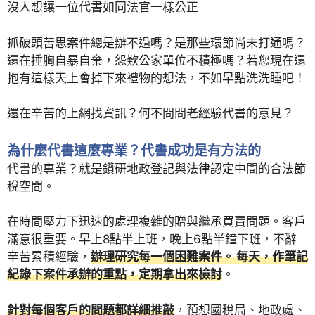
沒人想讓一位代書如同法官一樣公正
抓破頭苦思案件總是辦不過嗎？是那些環節尚未打通嗎？
還在捶胸自暴自棄，怨歎公家單位不積極嗎？若您現在還
抱有這樣天上會掉下來禮物的想法，不如早點洗洗睡吧！
還在辛苦的上網找資訊？何不問問老經驗代書的意見？
為什麼代書這麼專業？代書成功是有方法的
代書的專業？就是鑽研地政登記與法律認定中間的合法節
稅空間。
在時間壓力下迅速的處理複雜的贈與繼承買賣問題。客戶
滿意很重要。早上8點半上班，晚上6點半鐘下班，不辭
辛苦累積經驗，
辦理研究每一個困難案件。 每天，作筆記
紀錄下案件承辦的重點，定期拿出來檢討
。
針對每個客戶的問題都詳細推敲
，預想國稅局、地政處、