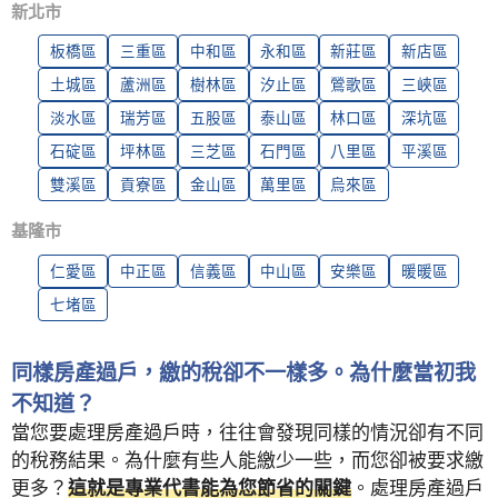
新北市
板橋區
三重區
中和區
永和區
新莊區
新店區
土城區
蘆洲區
樹林區
汐止區
鶯歌區
三峽區
淡水區
瑞芳區
五股區
泰山區
林口區
深坑區
石碇區
坪林區
三芝區
石門區
八里區
平溪區
雙溪區
貢寮區
金山區
萬里區
烏來區
基隆市
仁愛區
中正區
信義區
中山區
安樂區
暖暖區
七堵區
同樣房產過戶，繳的稅卻不一樣多。為什麼當初我
不知道？
當您要處理房產過戶時，往往會發現同樣的情況卻有不同
的稅務結果。為什麼有些人能繳少一些，而您卻被要求繳
更多？
這就是專業代書能為您節省的關鍵
。處理房產過戶