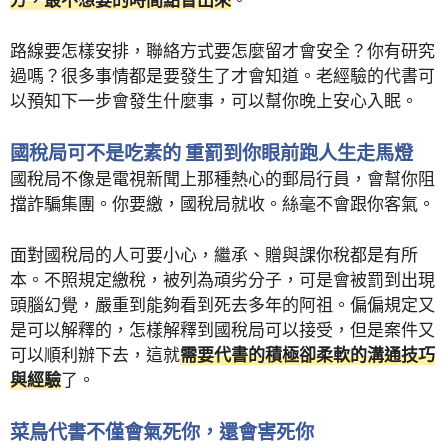
方，最不想要的時間點冒出來
。
路線要怎樣安排，聯絡方式要怎麼留才會安全？你有研究
過嗎？很多事情都是要發生了才會知道。老經驗的代書可
以預知下一步會發生什麼事，可以幫你晚上安心入眠。
國稅局可不是吃素的 重罰到你眼前跑人生走馬燈
國稅局不像是電視新聞上那種熱心的郵局行員，會幫你阻
擋詐騙集團。你要繳，國稅局就收。絲毫不會跟你客氣。
面對國稅局的人可要小心，繼承、贈與課你稅都是有所
本。不照規定繳稅，被列為頑劣分子，可是會被罰到出現
頭腦幻覺，嚴重到能夠看到死去多年的阿祖。偏偏規定又
是可以解釋的，怎樣解釋到國稅局可以接受，但是案件又
可以順利辦下去，這就
需要代書的積極卻柔軟的溝通技巧
與經驗
了。
菜鳥代書不僅會氣死你，還會害死你