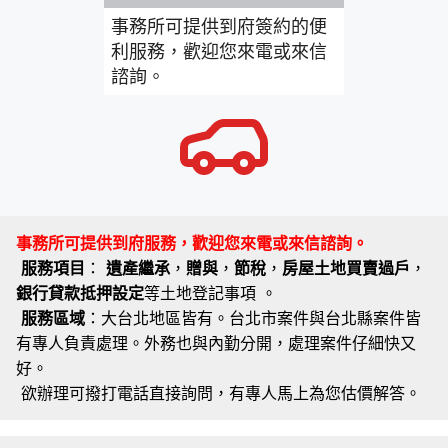
事務所可提供到府簽約的便
利服務，歡迎您來電或來信
諮詢。
事務所可提供到府服務，歡迎您來電或來信諮詢。
服務項目
：
遺產繼承
，
贈與
，
節稅
，
房屋土地買賣過戶
，
銀行貸款抵押設定
等土地登記事項 。
服務區域
：大台北地區皆有。台北市案件與台北縣案件皆
有專人負責處理。外務也與內勤分開，處理案件仔細快又
好。
欲辦理可撥打電話直接詢問，有專人馬上為您估價解答。