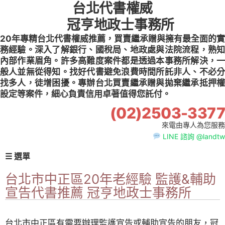
台北代書權威
Skip
to
冠亨地政士事務所
content
20年專精台北代書權威推薦，買賣繼承贈與擁有最全面的實
務經驗。深入了解銀行、國稅局、地政處與法院流程，熟知
內部作業眉角。許多高難度案件都是透過本事務所解決，一
般人並無從得知。找好代書避免浪費時間所託非人、不必分
找多人，徒增困擾。專辦台北買賣繼承贈與拋棄繼承抵押權
設定等案件，細心負責信用卓著值得您託付。
(02)2503-3377
來電由專人為您服務
LINE 諮詢 @landtw
☰ 選單
台北市中正區20年老經驗 監護&輔助
宣告代書推薦 冠亨地政士事務所
台北市中正區有需要辦理監護宣告或輔助宣告的朋友，冠