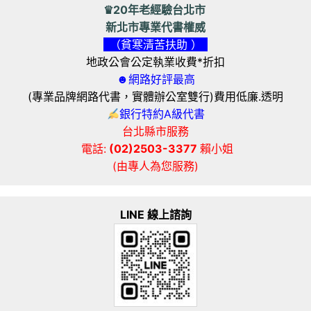
♛20年老經驗台北市
新北市專業代書權威
（貧寒清苦扶助 ）
地政公會公定執業收費*折扣
☻網路好評最高
(專業品牌網路代書，實體辦公室雙行)費用低廉.透明
銀行特約A級代書
台北縣市服務
電話:
(02)2503-3377
賴小姐
(由專人為您服務)
LINE 線上諮詢