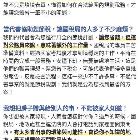
並不只是填填表單，懂得如何在合法範圍內規劃稅務，才
能讓您節省一筆不小的開銷。
當代書協助您節稅，讓國稅局的人多了不少麻煩？
我們的代書會為您進行周全的節稅計劃，
讓您省錢，但這
對公務員來說，意味著額外的工作量
。國稅局的專員辛苦
準備資料，經過國家考試後才拿到這穩定的工作，平時在
時間內完成一般業務，安穩下班，無憂無慮地生活，這是
他們的職業理想。幫您省下稅金，可能代表他們得多寫幾
份報告，反覆檢查流程，這樣一來少不了許多事。不過代
書專業的就是節稅規劃，我們就是要為您找到最省的方
案！
我想把房子贈與給別人的事，不能被家人知道！
你想想被人家發現，人家會怎樣對付你？過戶的時候，國
稅局、地政處甚至連法院的人會打電話到家裡面問東問
西。
有太多會出事的環節與可能性，會從你不知道的地