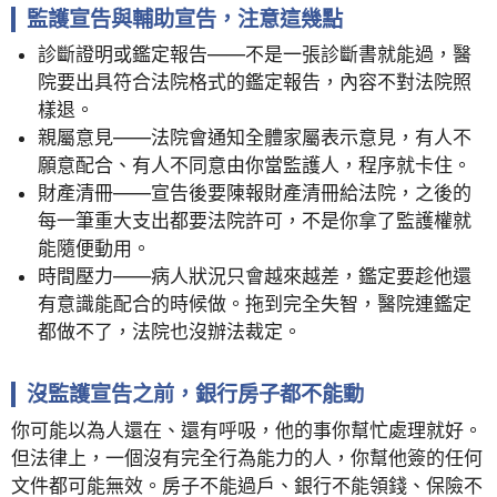
監護宣告與輔助宣告，注意這幾點
診斷證明或鑑定報告——不是一張診斷書就能過，醫
院要出具符合法院格式的鑑定報告，內容不對法院照
樣退。
親屬意見——法院會通知全體家屬表示意見，有人不
願意配合、有人不同意由你當監護人，程序就卡住。
財產清冊——宣告後要陳報財產清冊給法院，之後的
每一筆重大支出都要法院許可，不是你拿了監護權就
能隨便動用。
時間壓力——病人狀況只會越來越差，鑑定要趁他還
有意識能配合的時候做。拖到完全失智，醫院連鑑定
都做不了，法院也沒辦法裁定。
沒監護宣告之前，銀行房子都不能動
你可能以為人還在、還有呼吸，他的事你幫忙處理就好。
但法律上，一個沒有完全行為能力的人，你幫他簽的任何
文件都可能無效。房子不能過戶、銀行不能領錢、保險不