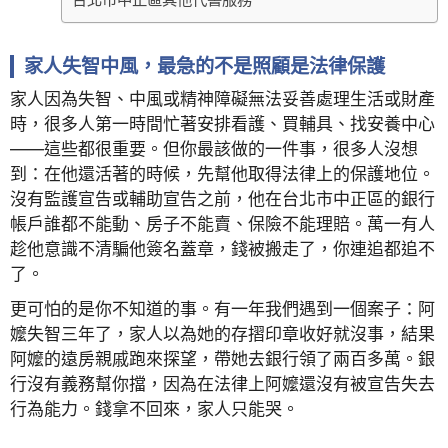
家人失智中風，最急的不是照顧是法律保護
家人因為失智、中風或精神障礙無法妥善處理生活或財產
時，很多人第一時間忙著安排看護、買輔具、找安養中心
——這些都很重要。但你最該做的一件事，很多人沒想
到：在他還活著的時候，先幫他取得法律上的保護地位。
沒有監護宣告或輔助宣告之前，他在台北市中正區的銀行
帳戶誰都不能動、房子不能賣、保險不能理賠。萬一有人
趁他意識不清騙他簽名蓋章，錢被搬走了，你連追都追不
了。
更可怕的是你不知道的事。有一年我們遇到一個案子：阿
嬤失智三年了，家人以為她的存摺印章收好就沒事，結果
阿嬤的遠房親戚跑來探望，帶她去銀行領了兩百多萬。銀
行沒有義務幫你擋，因為在法律上阿嬤還沒有被宣告失去
行為能力。錢拿不回來，家人只能哭。