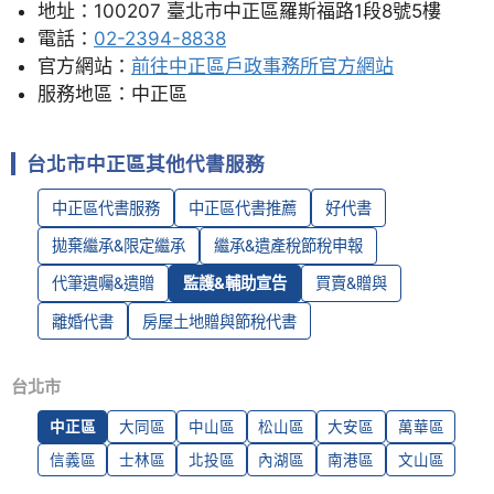
地址：100207 臺北市中正區羅斯福路1段8號5樓
電話：
02-2394-8838
官方網站：
前往中正區戶政事務所官方網站
服務地區：中正區
台北市中正區其他代書服務
中正區代書服務
中正區代書推薦
好代書
拋棄繼承&限定繼承
繼承&遺產稅節稅申報
代筆遺囑&遺贈
監護&輔助宣告
買賣&贈與
離婚代書
房屋土地贈與節稅代書
台北市
中正區
大同區
中山區
松山區
大安區
萬華區
信義區
士林區
北投區
內湖區
南港區
文山區