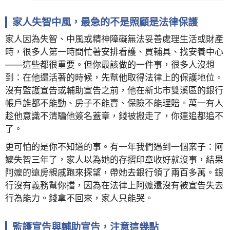
家人失智中風，最急的不是照顧是法律保護
家人因為失智、中風或精神障礙無法妥善處理生活或財產
時，很多人第一時間忙著安排看護、買輔具、找安養中心
——這些都很重要。但你最該做的一件事，很多人沒想
到：在他還活著的時候，先幫他取得法律上的保護地位。
沒有監護宣告或輔助宣告之前，他在新北市雙溪區的銀行
帳戶誰都不能動、房子不能賣、保險不能理賠。萬一有人
趁他意識不清騙他簽名蓋章，錢被搬走了，你連追都追不
了。
更可怕的是你不知道的事。有一年我們遇到一個案子：阿
嬤失智三年了，家人以為她的存摺印章收好就沒事，結果
阿嬤的遠房親戚跑來探望，帶她去銀行領了兩百多萬。銀
行沒有義務幫你擋，因為在法律上阿嬤還沒有被宣告失去
行為能力。錢拿不回來，家人只能哭。
監護宣告與輔助宣告，注意這幾點