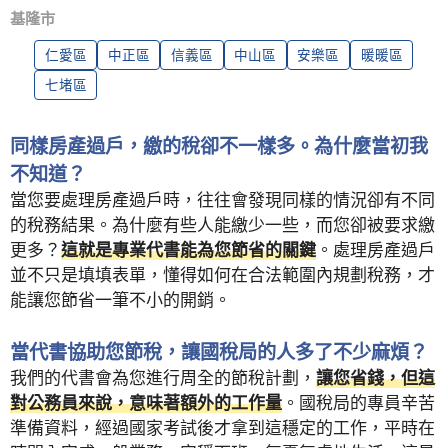
基隆市
仁愛區
中正區
信義區
中山區
安樂區
暖暖區
七堵區
同樣房產過戶，繳的稅卻不一樣多。為什麼當初我
不知道？
當您要處理房產過戶時，往往會發現同樣的情況卻有不同
的稅務結果。為什麼有些人能繳少一些，而您卻被要求繳
更多？
這就是專業代書能為您節省的關鍵
。處理房產過戶
並不只是填填表單，懂得如何在合法範圍內規劃稅務，才
能讓您節省一筆不小的開銷。
當代書協助您節稅，讓國稅局的人多了不少麻煩？
我們的代書會為您進行周全的節稅計劃，
讓您省錢，但這
對公務員來說，意味著額外的工作量
。國稅局的專員辛苦
準備資料，經過國家考試後才拿到這穩定的工作，平時在