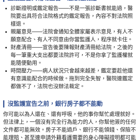
診斷證明或鑑定報告——不是一張診斷書就能過，醫
院要出具符合法院格式的鑑定報告，內容不對法院照
樣退。
親屬意見——法院會通知全體家屬表示意見，有人不
願意配合、有人不同意由你當監護人，程序就卡住。
財產清冊——宣告後要陳報財產清冊給法院，之後的
每一筆重大支出都要法院許可，不是你拿了監護權就
能隨便動用。
時間壓力——病人狀況只會越來越差，鑑定要趁他還
有意識能配合的時候做。拖到完全失智，醫院連鑑定
都做不了，法院也沒辦法裁定。
沒監護宣告之前，銀行房子都不能動
你可能以為人還在、還有呼吸，他的事你幫忙處理就好。
但法律上，一個沒有完全行為能力的人，你幫他簽的任何
文件都可能無效。房子不能過戶、銀行不能領錢、保險不
能理賠、甚至連申請外籍看護需要的身心障礙證明都可能