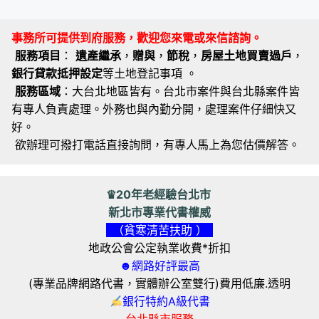
事務所可提供到府服務，歡迎您來電或來信諮詢。
服務項目
：
遺產繼承
，
贈與
，
節稅
，
房屋土地買賣過戶
，
銀行貸款抵押設定
等土地登記事項 。
服務區域
：大台北地區皆有。台北市案件與台北縣案件皆
有專人負責處理。外務也與內勤分開，處理案件仔細快又
好。
欲辦理可撥打電話直接詢問，有專人馬上為您估價解答。
♛20年老經驗台北市
新北市專業代書權威
（貧寒清苦扶助 ）
地政公會公定執業收費*折扣
☻網路好評最高
(專業品牌網路代書，實體辦公室雙行)費用低廉.透明
銀行特約A級代書
台北縣市服務