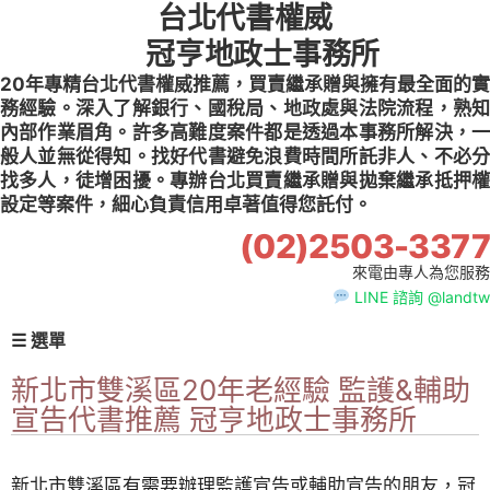
台北代書權威
Skip
to
冠亨地政士事務所
content
20年專精台北代書權威推薦，買賣繼承贈與擁有最全面的實
務經驗。深入了解銀行、國稅局、地政處與法院流程，熟知
內部作業眉角。許多高難度案件都是透過本事務所解決，一
般人並無從得知。找好代書避免浪費時間所託非人、不必分
找多人，徒增困擾。專辦台北買賣繼承贈與拋棄繼承抵押權
設定等案件，細心負責信用卓著值得您託付。
(02)2503-3377
來電由專人為您服務
LINE 諮詢 @landtw
☰ 選單
新北市雙溪區20年老經驗 監護&輔助
宣告代書推薦 冠亨地政士事務所
新北市雙溪區有需要辦理監護宣告或輔助宣告的朋友，冠