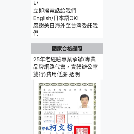
い
立即撥電話給我們
English/日本語OK!
感謝美日海外至台灣委託我
們
國家合格證照
25年老經驗專業承辦(專業
品牌網路代書，實體辦公室
雙行)費用低廉.透明