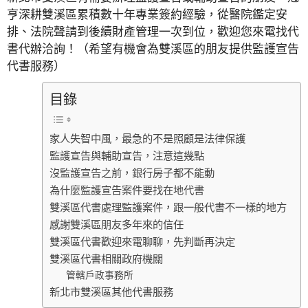
亨深耕雙溪區累積數十年專業簽約經驗，從醫院鑑定安
排、法院聲請到後續財產管理一次到位，歡迎您來電找代
書代辦洽詢！（希望有機會為雙溪區的朋友提供監護宣告
代書服務）
目錄
家人失智中風，最急的不是照顧是法律保護
監護宣告與輔助宣告，注意這幾點
沒監護宣告之前，銀行房子都不能動
為什麼監護宣告案件要找在地代書
雙溪區代書處理監護案件，跟一般代書不一樣的地方
感謝雙溪區朋友多年來的信任
雙溪區代書歡迎來電聊聊，先判斷再決定
雙溪區代書相關政府機關
管轄戶政事務所
新北市雙溪區其他代書服務