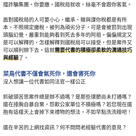
擋詐騙集團。你要繳，國稅局就收。絲毫不會跟你客氣。
面對國稅局的人可要小心，繼承、贈與課你稅都是有所
本。不照規定繳稅，被列為頑劣分子，可是會被罰到出現
頭腦幻覺，嚴重到能夠看到死去多年的阿祖。偏偏規定又
是可以解釋的，怎樣解釋到國稅局可以接受，但是案件又
可以順利辦下去，這就
需要代書的積極卻柔軟的溝通技巧
與經驗
了。
菜鳥代書不僅會氣死你，還會害死你
沒人想讓一位代書如同法官一樣公正
抓破頭苦思案件總是辦不過嗎？是那些環節尚未打通嗎？
還在捶胸自暴自棄，怨歎公家單位不積極嗎？若您現在還
抱有這樣天上會掉下來禮物的想法，不如早點洗洗睡吧！
還在辛苦的上網找資訊？何不問問老經驗代書的意見？