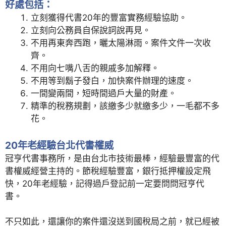
好處包括：
立刻獲得代書20年的豐富實務經驗協助。
立刻向公務員自保說詞說再見。
不用再東奔西跑，曬太陽淋雨。案件文件一次收
齊。
不用向七嘴八舌的親戚多加解釋。
不用等到鬍子發白，加快案件辦理的速度。
一間變兩間，短時間過戶大量的財產。
精準的稅務規劃，該繳多少就繳多少，一毛都不多
花。
20年老經驗台北代書權威
冠亨代書事務所，是由台北市技術最棒，經驗最豐富的代
書權威經營主持的。節稅經驗豐富，銀行抵押權設定飛
快，20年老經驗，記得過戶登記前一定要問問冠亨代
書。
不只如此，還讓你的案件還沒送到國稅局之前，就已經被