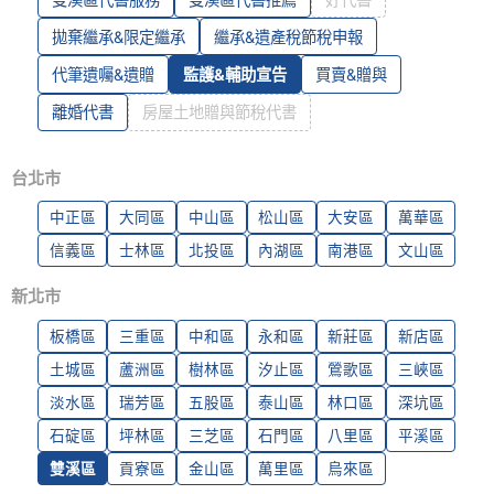
拋棄繼承&限定繼承
繼承&遺產稅節稅申報
代筆遺囑&遺贈
監護&輔助宣告
買賣&贈與
離婚代書
房屋土地贈與節稅代書
台北市
中正區
大同區
中山區
松山區
大安區
萬華區
信義區
士林區
北投區
內湖區
南港區
文山區
新北市
板橋區
三重區
中和區
永和區
新莊區
新店區
土城區
蘆洲區
樹林區
汐止區
鶯歌區
三峽區
淡水區
瑞芳區
五股區
泰山區
林口區
深坑區
石碇區
坪林區
三芝區
石門區
八里區
平溪區
雙溪區
貢寮區
金山區
萬里區
烏來區