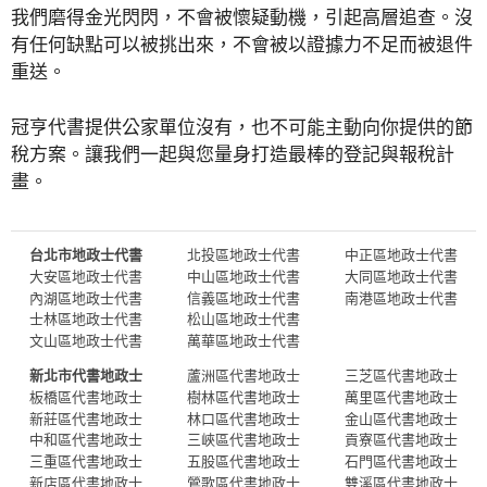
我們磨得金光閃閃，不會被懷疑動機，引起高層追查。沒
有任何缺點可以被挑出來，不會被以證據力不足而被退件
重送。
冠亨代書提供公家單位沒有，也不可能主動向你提供的節
稅方案。讓我們一起與您量身打造最棒的登記與報稅計
畫。
台北市地政士代書
北投區地政士代書
中正區地政士代書
大安區地政士代書
中山區地政士代書
大同區地政士代書
內湖區地政士代書
信義區地政士代書
南港區地政士代書
士林區地政士代書
松山區地政士代書
文山區地政士代書
萬華區地政士代書
新北市代書地政士
蘆洲區代書地政士
三芝區代書地政士
板橋區代書地政士
樹林區代書地政士
萬里區代書地政士
新莊區代書地政士
林口區代書地政士
金山區代書地政士
中和區代書地政士
三峽區代書地政士
貢寮區代書地政士
三重區代書地政士
五股區代書地政士
石門區代書地政士
新店區代書地政士
鶯歌區代書地政士
雙溪區代書地政士