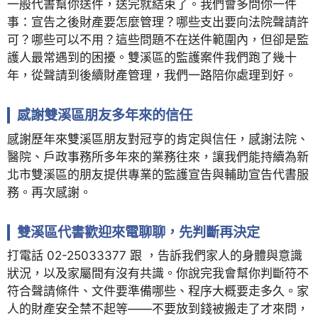
一般代書幫你送件，送完就結束了。我們會多問你一件
事：宣告之後財產要怎麼管理？哪些支出要向法院聲請許
可？哪些可以不用？這些問題不在送件範圍內，但卻是監
護人最常遇到的困擾。雙溪區的監護案件我們跑了幾十
年，從聲請到後續財產管理，我們一路陪你處理到好。
感謝雙溪區朋友多年來的信任
感謝歷年來雙溪區朋友對冠亨的肯定與信任，感謝法院、
醫院、戶政事務所多年來的業務往來，讓我們能持續為新
北市雙溪區的朋友提供專業的監護宣告與輔助宣告代書服
務。再次感謝。
雙溪區代書歡迎來電聊聊，先判斷再決定
打電話 02-25033377 跟 ，告訴我們家人的身體與意識
狀況，以及家屬間有沒有共識。你說完我會幫你判斷符不
符合聲請條件、文件要準備哪些、程序大概要走多久。家
人的財產安全禁不起等——不要放到錢被搬走了才來問，