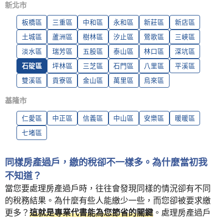
新北市
板橋區
三重區
中和區
永和區
新莊區
新店區
土城區
蘆洲區
樹林區
汐止區
鶯歌區
三峽區
淡水區
瑞芳區
五股區
泰山區
林口區
深坑區
石碇區
坪林區
三芝區
石門區
八里區
平溪區
雙溪區
貢寮區
金山區
萬里區
烏來區
基隆市
仁愛區
中正區
信義區
中山區
安樂區
暖暖區
七堵區
同樣房產過戶，繳的稅卻不一樣多。為什麼當初我
不知道？
當您要處理房產過戶時，往往會發現同樣的情況卻有不同
的稅務結果。為什麼有些人能繳少一些，而您卻被要求繳
更多？
這就是專業代書能為您節省的關鍵
。處理房產過戶