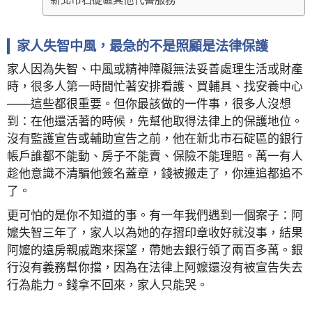
家人失智中風，最急的不是照顧是法律保護
家人因為失智、中風或精神障礙無法妥善處理生活或財產
時，很多人第一時間忙著安排看護、買輔具、找安養中心
——這些都很重要。但你最該做的一件事，很多人沒想
到：在他還活著的時候，先幫他取得法律上的保護地位。
沒有監護宣告或輔助宣告之前，他在新北市石碇區的銀行
帳戶誰都不能動、房子不能賣、保險不能理賠。萬一有人
趁他意識不清騙他簽名蓋章，錢被搬走了，你連追都追不
了。
更可怕的是你不知道的事。有一年我們遇到一個案子：阿
嬤失智三年了，家人以為她的存摺印章收好就沒事，結果
阿嬤的遠房親戚跑來探望，帶她去銀行領了兩百多萬。銀
行沒有義務幫你擋，因為在法律上阿嬤還沒有被宣告失去
行為能力。錢拿不回來，家人只能哭。