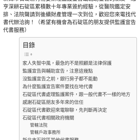
亨深耕石碇區累積數十年專業簽約經驗，從醫院鑑定安
排、法院聲請到後續財產管理一次到位，歡迎您來電找代
書代辦洽詢！（希望有機會為石碇區的朋友提供監護宣告
代書服務）
目錄
家人失智中風，最急的不是照顧是法律保護
監護宣告與輔助宣告，注意這幾點
沒監護宣告之前，銀行房子都不能動
為什麼監護宣告案件要找在地代書
石碇區代書處理監護案件，跟一般代書不一樣的地方
感謝石碇區朋友多年來的信任
石碇區代書歡迎來電聊聊，先判斷再決定
石碇區代書相關政府機關
管轄法院
管轄戶政事務所
新北市石碇區其他代書服務