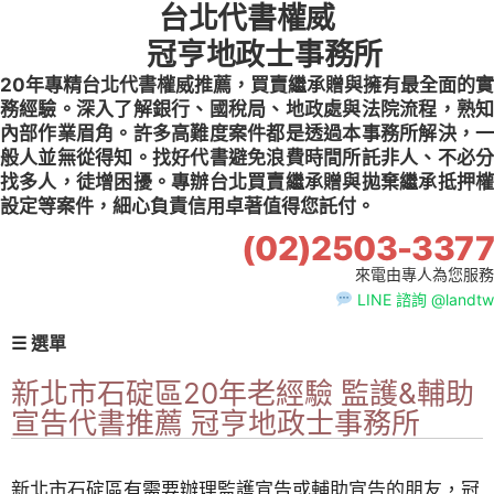
台北代書權威
Skip
to
冠亨地政士事務所
content
20年專精台北代書權威推薦，買賣繼承贈與擁有最全面的實
務經驗。深入了解銀行、國稅局、地政處與法院流程，熟知
內部作業眉角。許多高難度案件都是透過本事務所解決，一
般人並無從得知。找好代書避免浪費時間所託非人、不必分
找多人，徒增困擾。專辦台北買賣繼承贈與拋棄繼承抵押權
設定等案件，細心負責信用卓著值得您託付。
(02)2503-3377
來電由專人為您服務
LINE 諮詢 @landtw
☰ 選單
新北市石碇區20年老經驗 監護&輔助
宣告代書推薦 冠亨地政士事務所
新北市石碇區有需要辦理監護宣告或輔助宣告的朋友，冠