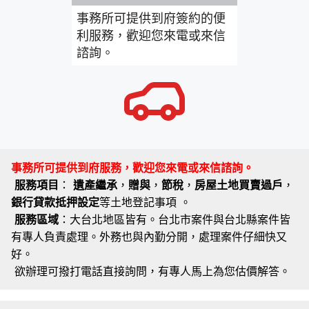
事務所可提供到府簽約的便
利服務，歡迎您來電或來信
諮詢。
事務所可提供到府服務，歡迎您來電或來信諮詢。
服務項目
：
遺產繼承
，
贈與
，
節稅
，
房屋土地買賣過戶
，
銀行貸款抵押設定
等土地登記事項 。
服務區域
：大台北地區皆有。台北市案件與台北縣案件皆
有專人負責處理。外務也與內勤分開，處理案件仔細快又
好。
欲辦理可撥打電話直接詢問，有專人馬上為您估價解答。