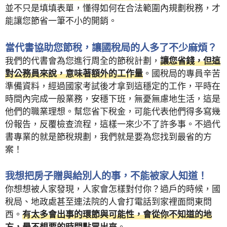
並不只是填填表單，懂得如何在合法範圍內規劃稅務，才
能讓您節省一筆不小的開銷。
當代書協助您節稅，讓國稅局的人多了不少麻煩？
我們的代書會為您進行周全的節稅計劃，
讓您省錢，但這
對公務員來說，意味著額外的工作量
。國稅局的專員辛苦
準備資料，經過國家考試後才拿到這穩定的工作，平時在
時間內完成一般業務，安穩下班，無憂無慮地生活，這是
他們的職業理想。幫您省下稅金，可能代表他們得多寫幾
份報告，反覆檢查流程，這樣一來少不了許多事。不過代
書專業的就是節稅規劃，我們就是要為您找到最省的方
案！
我想把房子贈與給別人的事，不能被家人知道！
你想想被人家發現，人家會怎樣對付你？過戶的時候，國
稅局、地政處甚至連法院的人會打電話到家裡面問東問
西。
有太多會出事的環節與可能性，會從你不知道的地