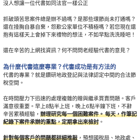
沒人想讓一位代書如同法官一樣公正
抓破頭苦思案件總是辦不過嗎？是那些環節尚未打通嗎？
還在捶胸自暴自棄，怨歎公家單位不積極嗎？若您現在還
抱有這樣天上會掉下來禮物的想法，不如早點洗洗睡吧！
還在辛苦的上網找資訊？何不問問老經驗代書的意見？
為什麼代書這麼專業？代書成功是有方法的
代書的專業？就是鑽研地政登記與法律認定中間的合法節
稅空間。
在時間壓力下迅速的處理複雜的贈與繼承買賣問題。客戶
滿意很重要。早上8點半上班，晚上6點半鐘下班，不辭
辛苦累積經驗，
辦理研究每一個困難案件。 每天，作筆記
紀錄下案件承辦的重點，定期拿出來檢討
。
針對每個客戶的問題都詳細推敲
，預想國稅局、地政處、