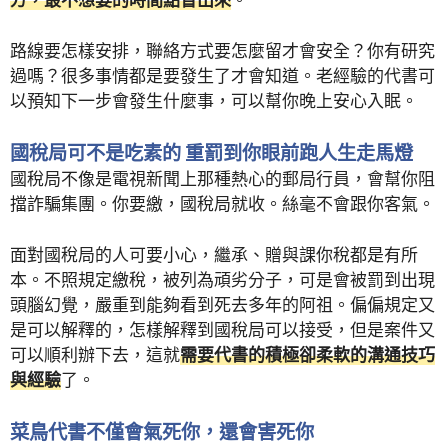
方，最不想要的時間點冒出來
。
路線要怎樣安排，聯絡方式要怎麼留才會安全？你有研究
過嗎？很多事情都是要發生了才會知道。老經驗的代書可
以預知下一步會發生什麼事，可以幫你晚上安心入眠。
國稅局可不是吃素的 重罰到你眼前跑人生走馬燈
國稅局不像是電視新聞上那種熱心的郵局行員，會幫你阻
擋詐騙集團。你要繳，國稅局就收。絲毫不會跟你客氣。
面對國稅局的人可要小心，繼承、贈與課你稅都是有所
本。不照規定繳稅，被列為頑劣分子，可是會被罰到出現
頭腦幻覺，嚴重到能夠看到死去多年的阿祖。偏偏規定又
是可以解釋的，怎樣解釋到國稅局可以接受，但是案件又
可以順利辦下去，這就
需要代書的積極卻柔軟的溝通技巧
與經驗
了。
菜鳥代書不僅會氣死你，還會害死你