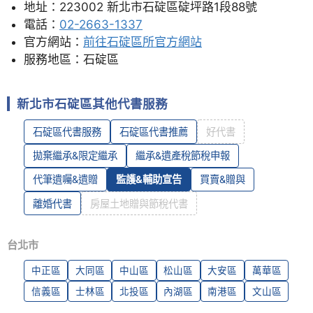
地址：223002 新北市石碇區碇坪路1段88號
電話：
02-2663-1337
官方網站：
前往石碇區所官方網站
服務地區：石碇區
新北市石碇區其他代書服務
石碇區代書服務
石碇區代書推薦
好代書
拋棄繼承&限定繼承
繼承&遺產稅節稅申報
代筆遺囑&遺贈
監護&輔助宣告
買賣&贈與
離婚代書
房屋土地贈與節稅代書
台北市
中正區
大同區
中山區
松山區
大安區
萬華區
信義區
士林區
北投區
內湖區
南港區
文山區