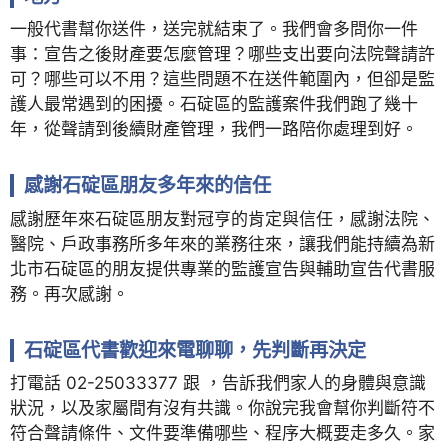
一般代書幫你送件，送完就結束了。我們會多問你一件
事：宣告之後財產要怎麼管理？哪些支出要向法院聲請許
可？哪些可以不用？這些問題不在送件範圍內，但卻是監
護人最常遇到的困擾。石碇區的監護案件我們跑了幾十
年，從聲請到後續財產管理，我們一路陪你處理到好。
感謝石碇區朋友多年來的信任
感謝歷年來石碇區朋友對冠亨的肯定與信任，感謝法院、
醫院、戶政事務所多年來的業務往來，讓我們能持續為新
北市石碇區的朋友提供專業的監護宣告與輔助宣告代書服
務。再次感謝。
石碇區代書歡迎來電聊聊，先判斷再決定
打電話 02-25033377 跟 ，告訴我們家人的身體與意識
狀況，以及家屬間有沒有共識。你說完我會幫你判斷符不
符合聲請條件、文件要準備哪些、程序大概要走多久。家