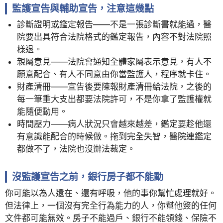
監護宣告與輔助宣告，注意這幾點
診斷證明或鑑定報告——不是一張診斷書就能過，醫
院要出具符合法院格式的鑑定報告，內容不對法院照
樣退。
親屬意見——法院會通知全體家屬表示意見，有人不
願意配合、有人不同意由你當監護人，程序就卡住。
財產清冊——宣告後要陳報財產清冊給法院，之後的
每一筆重大支出都要法院許可，不是你拿了監護權就
能隨便動用。
時間壓力——病人狀況只會越來越差，鑑定要趁他還
有意識能配合的時候做。拖到完全失智，醫院連鑑定
都做不了，法院也沒辦法裁定。
沒監護宣告之前，銀行房子都不能動
你可能以為人還在、還有呼吸，他的事你幫忙處理就好。
但法律上，一個沒有完全行為能力的人，你幫他簽的任何
文件都可能無效。房子不能過戶、銀行不能領錢、保險不