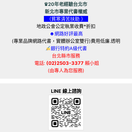
♛20年老經驗台北市
新北市專業代書權威
（貧寒清苦扶助 ）
地政公會公定執業收費*折扣
☻網路好評最高
(專業品牌網路代書，實體辦公室雙行)費用低廉.透明
銀行特約A級代書
台北縣市服務
電話:
(02)2503-3377
賴小姐
(由專人為您服務)
LINE 線上諮詢