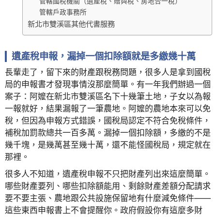
管轄國稅機關（遺產稅、贈與稅、房地合一稅）
管轄戶政事務所
新北市雙溪區其他代書服務
遺產稅申報，漏掉一個扣除額就是多繳幾十萬
長輩走了，留下來的財產跟稅務問題，很多人是拿到國稅
局的申報書才發現事情沒那麼簡單。有一年我們辦過一個
案子：阿嬤在新北市雙溪區名下十幾筆土地，子女以為報
一報就好，結果漏報了一筆農地。阿嬤的農地本來可以免
稅，但因為申報方式錯誤，國稅局認定不符合免稅條件，
補稅加罰款總共一百多萬。漏掉一個扣除額，多繳的不是
幾千塊，是幾萬甚至幾十萬，還不能怪國稅局，規定就在
那裡。
很多人不知道，遺產稅申報不只把財產列出來這麼簡單。
哪些財產要列、哪些扣除額能用、剩餘財產差額分配請求
要不要主張、農地跟公共設施保留地有什麼減免條件——
這些東西申報書上不會提醒你。政府假設你有這麼多財