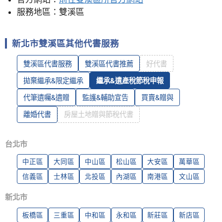
服務地區：雙溪區
新北市雙溪區其他代書服務
雙溪區代書服務
雙溪區代書推薦
好代書
拋棄繼承&限定繼承
繼承&遺產稅節稅申報
代筆遺囑&遺贈
監護&輔助宣告
買賣&贈與
離婚代書
房屋土地贈與節稅代書
台北市
中正區
大同區
中山區
松山區
大安區
萬華區
信義區
士林區
北投區
內湖區
南港區
文山區
新北市
板橋區
三重區
中和區
永和區
新莊區
新店區