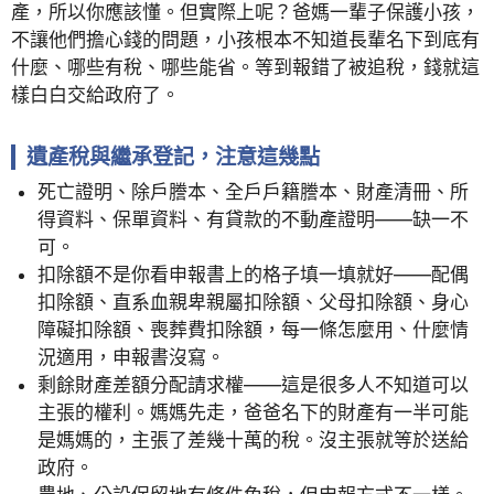
產，所以你應該懂。但實際上呢？爸媽一輩子保護小孩，
不讓他們擔心錢的問題，小孩根本不知道長輩名下到底有
什麼、哪些有稅、哪些能省。等到報錯了被追稅，錢就這
樣白白交給政府了。
遺產稅與繼承登記，注意這幾點
死亡證明、除戶謄本、全戶戶籍謄本、財產清冊、所
得資料、保單資料、有貸款的不動產證明——缺一不
可。
扣除額不是你看申報書上的格子填一填就好——配偶
扣除額、直系血親卑親屬扣除額、父母扣除額、身心
障礙扣除額、喪葬費扣除額，每一條怎麼用、什麼情
況適用，申報書沒寫。
剩餘財產差額分配請求權——這是很多人不知道可以
主張的權利。媽媽先走，爸爸名下的財產有一半可能
是媽媽的，主張了差幾十萬的稅。沒主張就等於送給
政府。