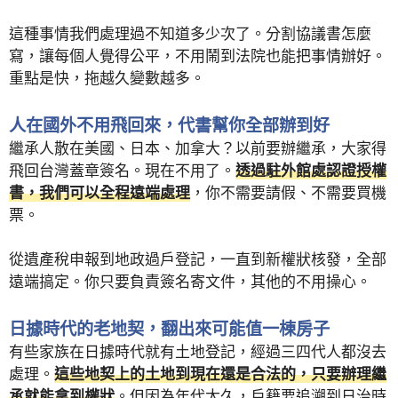
這種事情我們處理過不知道多少次了。分割協議書怎麼
寫，讓每個人覺得公平，不用鬧到法院也能把事情辦好。
重點是快，拖越久變數越多。
人在國外不用飛回來，代書幫你全部辦到好
繼承人散在美國、日本、加拿大？以前要辦繼承，大家得
飛回台灣蓋章簽名。現在不用了。
透過駐外館處認證授權
書，我們可以全程遠端處理
，你不需要請假、不需要買機
票。
從遺產稅申報到地政過戶登記，一直到新權狀核發，全部
遠端搞定。你只要負責簽名寄文件，其他的不用操心。
日據時代的老地契，翻出來可能值一棟房子
有些家族在日據時代就有土地登記，經過三四代人都沒去
處理。
這些地契上的土地到現在還是合法的，只要辦理繼
承就能拿到權狀
。但因為年代太久，戶籍要追溯到日治時