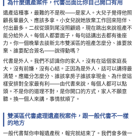
為什麼遺產案件，代書出面比你自己開口有用
遺產這種事，最難的不是稅——是家人。大兒子覺得他照
顧長輩最久、應該多拿。小女兒說她放棄工作回來陪伴、
付出最多。二叔從頭到尾沒照顧過，現在跳出來說祖產不
能分給外人。每個人都要面子，每句話講出去都有後座
力。你一個晚輩去談新北市雙溪區的祖產怎麼分、誰要放
棄、誰要配合簽名——說得動嗎？
代書是外人。我們不認識你的家人，沒有在這個家庭長
大，沒有前嫌，沒有心結。正因為是外人，話可以講得最
清楚。應繼分怎麼分、誰該拿房子誰該拿現金、為什麼這
樣安排對全家最有利——由代書來說，每個人都可以點
頭。不是你的道理不對，是你開口的方式，家人不願意
聽。換一個人來講，事情就順了。
雙溪區代書處理遺產稅案件，跟一般代書不一樣
的地方
一般代書幫你申報遺產稅，報完就結束了。我們會多做一