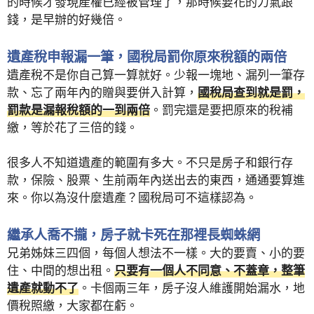
的時候才發現產權已經被管理了，那時候要花的力氣跟
錢，是早辦的好幾倍。
遺產稅申報漏一筆，國稅局罰你原來稅額的兩倍
遺產稅不是你自己算一算就好。少報一塊地、漏列一筆存
款、忘了兩年內的贈與要併入計算，
國稅局查到就是罰，
罰款是漏報稅額的一到兩倍
。罰完還是要把原來的稅補
繳，等於花了三倍的錢。
很多人不知道遺產的範圍有多大。不只是房子和銀行存
款，保險、股票、生前兩年內送出去的東西，通通要算進
來。你以為沒什麼遺產？國稅局可不這樣認為。
繼承人喬不攏，房子就卡死在那裡長蜘蛛網
兄弟姊妹三四個，每個人想法不一樣。大的要賣、小的要
住、中間的想出租。
只要有一個人不同意、不蓋章，整筆
遺產就動不了
。卡個兩三年，房子沒人維護開始漏水，地
價稅照繳，大家都在虧。