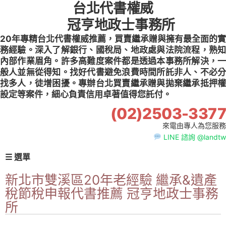
台北代書權威
Skip
to
冠亨地政士事務所
content
20年專精台北代書權威推薦，買賣繼承贈與擁有最全面的實
務經驗。深入了解銀行、國稅局、地政處與法院流程，熟知
內部作業眉角。許多高難度案件都是透過本事務所解決，一
般人並無從得知。找好代書避免浪費時間所託非人、不必分
找多人，徒增困擾。專辦台北買賣繼承贈與拋棄繼承抵押權
設定等案件，細心負責信用卓著值得您託付。
(02)2503-3377
來電由專人為您服務
LINE 諮詢 @landtw
☰ 選單
新北市雙溪區20年老經驗 繼承&遺產
稅節稅申報代書推薦 冠亨地政士事務
所