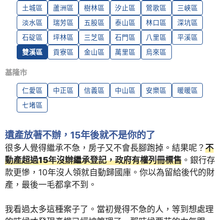
土城區
蘆洲區
樹林區
汐止區
鶯歌區
三峽區
淡水區
瑞芳區
五股區
泰山區
林口區
深坑區
石碇區
坪林區
三芝區
石門區
八里區
平溪區
雙溪區
貢寮區
金山區
萬里區
烏來區
基隆市
仁愛區
中正區
信義區
中山區
安樂區
暖暖區
七堵區
遺產放著不辦，15年後就不是你的了
很多人覺得繼承不急，房子又不會長腳跑掉。結果呢？
不
動產超過15年沒辦繼承登記，政府有權列冊標售
。銀行存
款更慘，10年沒人領就自動歸國庫。你以為留給後代的財
產，最後一毛都拿不到。
我看過太多這種案子了。當初覺得不急的人，等到想處理