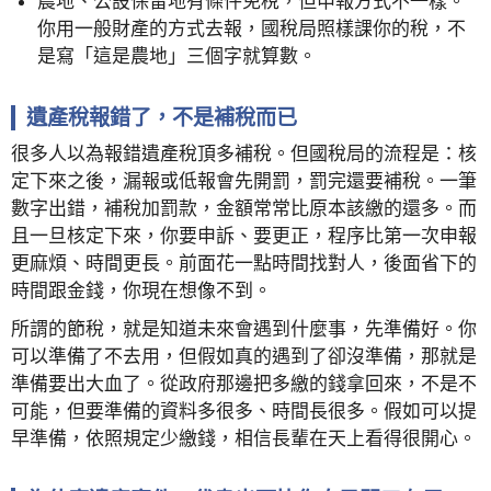
農地、公設保留地有條件免稅，但申報方式不一樣。
你用一般財產的方式去報，國稅局照樣課你的稅，不
是寫「這是農地」三個字就算數。
遺產稅報錯了，不是補稅而已
很多人以為報錯遺產稅頂多補稅。但國稅局的流程是：核
定下來之後，漏報或低報會先開罰，罰完還要補稅。一筆
數字出錯，補稅加罰款，金額常常比原本該繳的還多。而
且一旦核定下來，你要申訴、要更正，程序比第一次申報
更麻煩、時間更長。前面花一點時間找對人，後面省下的
時間跟金錢，你現在想像不到。
所謂的節稅，就是知道未來會遇到什麼事，先準備好。你
可以準備了不去用，但假如真的遇到了卻沒準備，那就是
準備要出大血了。從政府那邊把多繳的錢拿回來，不是不
可能，但要準備的資料多很多、時間長很多。假如可以提
早準備，依照規定少繳錢，相信長輩在天上看得很開心。