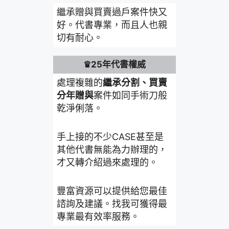
繼承贈與買賣過戶案件快又
好。代書專業，而且人也親
切有耐心。
♛25年代書權威
處理複雜的
繼承分割、買賣
分年贈與
案件如同手術刀般
乾淨俐落。
手上接的不少CASE甚至是
其他代書無能為力辦理的，
才又轉介紹過來處理的。
豐富資源可以提供給您最佳
諮詢及建議。找我可獲得最
專業最有效率服務。