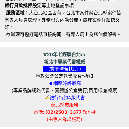
銀行貸款抵押設定
等土地登記事項 。
服務區域
：大台北地區皆有。台北市案件與台北縣案件皆
有專人負責處理。外務也與內勤分開，處理案件仔細快又
好。
欲辦理可撥打電話直接詢問，有專人馬上為您估價解答。
♛20年老經驗台北市
新北市專業代書權威
（貧寒清苦扶助 ）
地政公會公定執業收費*折扣
☻網路好評最高
(專業品牌網路代書，實體辦公室雙行)費用低廉.透明
銀行特約A級代書
台北縣市服務
電話:
(02)2503-3377
賴小姐
(由專人為您服務)