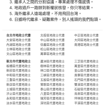
繼承人之間的分割協議，專業處理不傷感情。
地政過戶一路辦到新權狀核發，你只等結果。
海外繼承人遠端處理，不用飛回台灣。
日據時代繼承、疑難案件，別人搖頭的我們點頭。
台北市地政士代書
北投區地政士代書
中正區地政士代書
大安區地政士代書
中山區地政士代書
大同區地政士代書
內湖區地政士代書
信義區地政士代書
南港區地政士代書
士林區地政士代書
松山區地政士代書
文山區地政士代書
萬華區地政士代書
新北市代書地政士
蘆洲區代書地政士
三芝區代書地政士
板橋區代書地政士
樹林區代書地政士
萬里區代書地政士
新莊區代書地政士
林口區代書地政士
金山區代書地政士
中和區代書地政士
三峽區代書地政士
貢寮區代書地政士
三重區代書地政士
五股區代書地政士
石門區代書地政士
新店區代書地政士
鶯歌區代書地政士
雙溪區代書地政士
土城區代書地政士
泰山區代書地政士
石碇區代書地政士
汐止區代書地政士
八里區代書地政士
烏來區代書地政士
永和區代書地政士
瑞芳區代書地政士
坪林區代書地政士
淡水區代書地政士
深坑區代書地政士
平溪區代書地政士