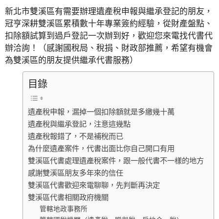
新北市雙溪區有需要辦理遺產稅申報與繼承登記的朋友，
冠亨深耕雙溪區累積數十年專業簽約經驗，從財產盤點、
扣除額試算到過戶登記一次辦到好，歡迎您來電找代書代
辦洽詢！（感謝國稅局、稅捐、財政部推薦，希望有機會
為雙溪區的朋友提供繼承代書服務）
目錄
遺產稅申報，漏掉一個扣除額就是多繳幾十萬
遺產稅與繼承登記，注意這幾點
遺產稅報錯了，不是補稅而已
為什麼遺產案件，代書出面比你自己開口有用
雙溪區代書處理遺產稅案件，跟一般代書不一樣的地方
感謝雙溪區朋友多年來的信任
雙溪區代書歡迎來電聊聊，先判斷再決定
雙溪區代書相關政府機關
管轄地政事務所