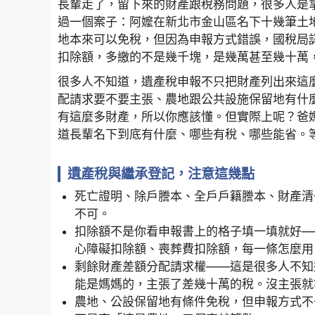
長輩走了，留下來的財產跟稅務問題，很多人是
過一個案子：阿嬤在新北市金山區名下十幾筆土
地本來可以免稅，但因為申報方式錯誤，國稅局
扣除額，多繳的不是幾千塊，是幾萬甚至幾十萬
很多人不知道，遺產稅申報不只把財產列出來這
配請求要不要主張、農地跟公共設施保留地有什
有這麼多財產，所以你應該懂。但實際上呢？爸
道長輩名下到底有什麼、哪些有稅、哪些能省。
遺產稅與繼承登記，注意這幾點
死亡證明、除戶謄本、全戶戶籍謄本、財產清
不可。
扣除額不是你看申報書上的格子填一填就好—
心障礙扣除額、喪葬費扣除額，每一條怎麼用
剩餘財產差額分配請求權——這是很多人不知
能是媽媽的，主張了差幾十萬的稅。沒主張就
農地、公設保留地有條件免稅，但申報方式不