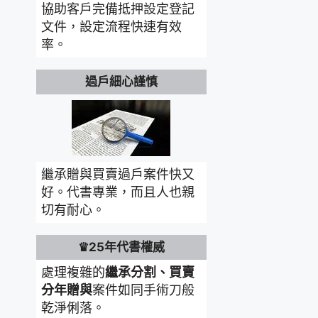
協助客戶完備抵押設定登記
文件，設定流程快速有效
率。
過戶細心謹慎
繼承贈與買賣過戶案件快又
好。代書專業，而且人也親
切有耐心。
♛25年代書權威
處理複雜的
繼承分割、買賣
分年贈與
案件如同手術刀般
乾淨俐落。