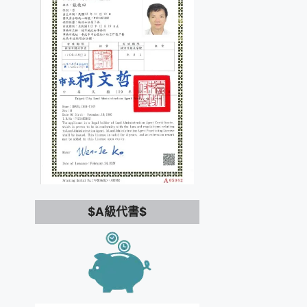
$A級代書$