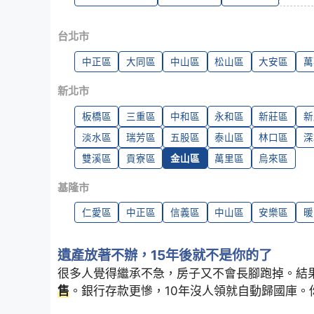
台北市
中正區
大同區
中山區
松山區
大安區
萬
新北市
板橋區
三重區
中和區
永和區
新莊區
新
淡水區
瑞芳區
五股區
泰山區
林口區
深
雙溪區
貢寮區
金山區
萬里區
烏來區
基隆市
仁愛區
中正區
信義區
中山區
安樂區
暖
遺產放著不辦，15年後就不是你的了
很多人覺得繼承不急，房子又不會長腳跑掉。結
售
。銀行存款更慘，10年沒人領就自動歸國庫