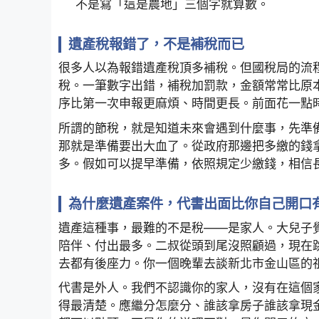
不是寫「這是農地」三個字就算數。
遺產稅報錯了，不是補稅而已
很多人以為報錯遺產稅頂多補稅。但國稅局的流
稅。一筆數字出錯，補稅加罰款，金額常常比原
序比第一次申報更麻煩、時間更長。前面花一點
所謂的節稅，就是知道未來會遇到什麼事，先準
那就是準備要出大血了。從政府那邊把多繳的錢
多。假如可以提早準備，依照規定少繳錢，相信
為什麼遺產案件，代書出面比你自己開口
遺產這種事，最難的不是稅——是家人。大兒子
陪伴、付出最多。二叔從頭到尾沒照顧過，現在
去都有後座力。你一個晚輩去談新北市金山區的
代書是外人。我們不認識你的家人，沒有在這個
得最清楚。應繼分怎麼分、誰該拿房子誰該拿現