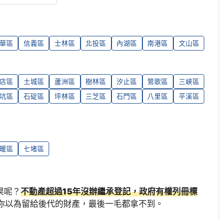
華區
信義區
士林區
北投區
內湖區
南港區
文山區
店區
土城區
蘆洲區
樹林區
汐止區
鶯歌區
三峽區
坑區
石碇區
坪林區
三芝區
石門區
八里區
平溪區
暖區
七堵區
果呢？
不動產超過15年沒辦繼承登記，政府有權列冊標
。你以為留給後代的財產，最後一毛都拿不到。