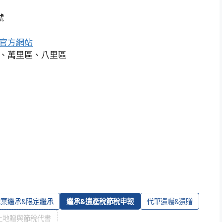
號
官方網站
、萬里區、八里區
拋棄繼承&限定繼承
繼承&遺產稅節稅申報
代筆遺囑&遺贈
土地贈與節稅代書