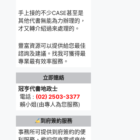
手上接的不少CASE甚至是
其他代書無能為力辦理的，
才又轉介紹過來處理的。
豐富資源可以提供給您最佳
諮詢及建議。找我可獲得最
專業最有效率服務。
立即連絡
冠亨代書地政士
電話 :
(02) 2503-3377
賴小姐(由專人為您服務)
到府簽約服務
事務所可提供到府簽約的便
利服務，歡迎您來電或來信