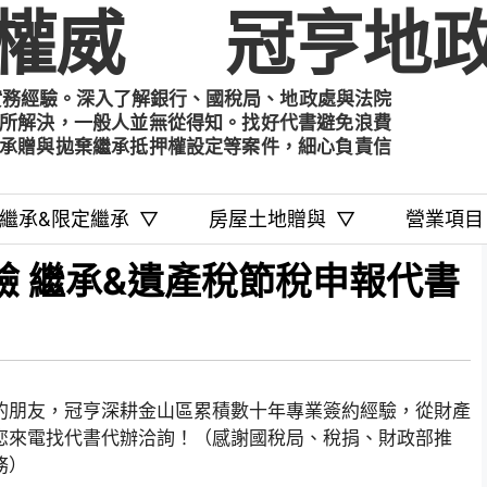
權威
冠亨地政
實務經驗。深入了解銀行、國稅局、地政處與法院
所解決，一般人並無從得知。找好代書避免浪費
承贈與拋棄繼承抵押權設定等案件，細心負責信
繼承&限定繼承
▽
房屋土地贈與
▽
營業項目
驗 繼承&遺產稅節稅申報代書
的朋友，冠亨深耕金山區累積數十年專業簽約經驗，從財產
您來電找代書代辦洽詢！（感謝國稅局、稅捐、財政部推
務）