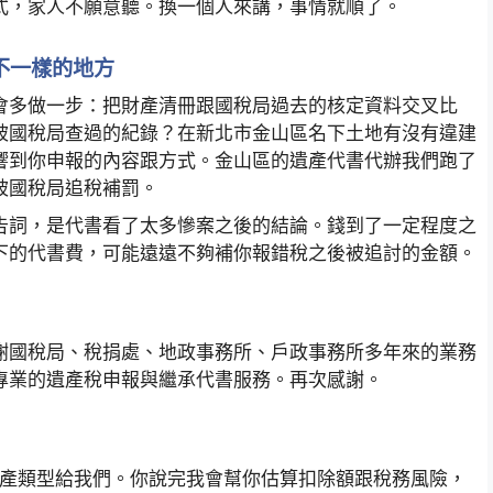
式，家人不願意聽。換一個人來講，事情就順了。
不一樣的地方
會多做一步：把財產清冊跟國稅局過去的核定資料交叉比
被國稅局查過的紀錄？在新北市金山區名下土地有沒有違建
響到你申報的內容跟方式。金山區的遺產代書代辦我們跑了
被國稅局追稅補罰。
告詞，是代書看了太多慘案之後的結論。錢到了一定程度之
下的代書費，可能遠遠不夠補你報錯稅之後被追討的金額。
謝國稅局、稅捐處、地政事務所、戶政事務所多年來的業務
專業的遺產稅申報與繼承代書服務。再次感謝。
跟主要財產類型給我們。你說完我會幫你估算扣除額跟稅務風險，