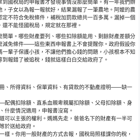
拿到國稅局的申報書才發現事情沒那麼簡單。有一年我們辦
地，子女以為報一報就好，結果漏報了一筆農地。阿嬤的農
認定不符合免稅條件，補稅加罰款總共一百多萬。漏掉一個
，還不能怪國稅局，規定就在那裡。
麼簡單。哪些財產要列、哪些扣除額能用、剩餘財產差額分
麼減免條件——這些東西申報書上不會提醒你。政府假設你
媽一輩子保護小孩，不讓他們擔心錢的問題，小孩根本不知
等到報錯了被追稅，錢就這樣白白交給政府了。
冊、所得資料、保單資料、有貸款的不動產證明——缺一
—配偶扣除額、直系血親卑親屬扣除額、父母扣除額、身
、什麼情況適用，申報書沒寫。
道可以主張的權利。媽媽先走，爸爸名下的財產有一半可
等於送給政府。
一樣。你用一般財產的方式去報，國稅局照樣課你的稅，