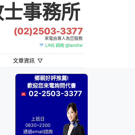
士事務所
(02)2503-3377
來電由專人為您服務
LINE 諮詢 @landtw
文章資訊
▽
鄉親好評推薦!
歡迎您來電詢問代書
02-2503-3377
上班日
0830~2300
通過email諮詢