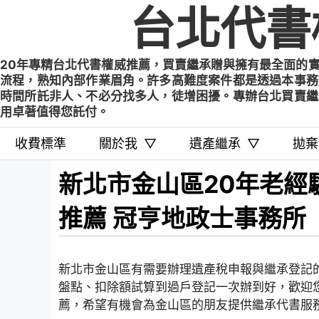
Skip
台北代書
to
content
20年專精台北代書權威推薦，買賣繼承贈與擁有最全面的
流程，熟知內部作業眉角。許多高難度案件都是透過本事務
時間所託非人、不必分找多人，徒增困擾。專辦台北買賣繼
用卓著值得您託付。
收費標準
關於我
▽
遺產繼承
▽
拋棄
新北市金山區20年老經
推薦 冠亨地政士事務所
新北市金山區有需要辦理遺產稅申報與繼承登記
盤點、扣除額試算到過戶登記一次辦到好，歡迎
薦，希望有機會為金山區的朋友提供繼承代書服