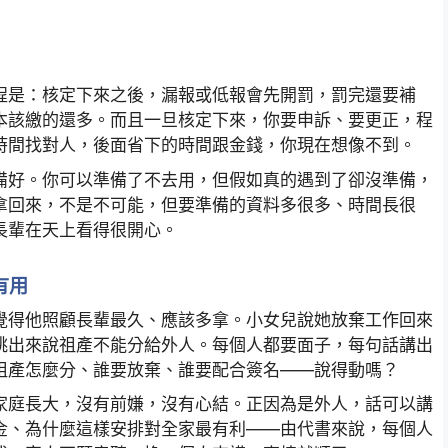
程是：核定下來之後，漏報或低報會先開罰，罰完還要補
本該繳的還多。而且一旦核定下來，你要申訴、要更正，程
時間找對人，後面省下的時間跟金錢，你現在想像不到。
備好。你可以準備了不去用，但假如真的遇到了卻沒準備，
拿回來，不是不可能，但要準備的資料多很多、時間長很
長輩在天上看得很開心。
有用
覺得他照顧長輩最久、應該多拿。小女兒說她放棄工作回來
跳出來說祖產不能分給外人。每個人都要面子，每句話講出
祖產怎麼分、誰要放棄、誰要配合簽名——說得動嗎？
家庭長大，沒有前嫌，沒有心結。正因為是外人，話可以講
金、為什麼這樣安排對全家最有利——由代書來說，每個人