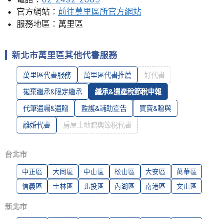
官方網站：
前往萬里區所官方網站
服務地區：萬里區
新北市萬里區其他代書服務
萬里區代書服務
萬里區代書推薦
好代書
拋棄繼承&限定繼承
繼承&遺產稅節稅申報
代筆遺囑&遺贈
監護&輔助宣告
買賣&贈與
離婚代書
房屋土地贈與節稅代書
台北市
中正區
大同區
中山區
松山區
大安區
萬華區
信義區
士林區
北投區
內湖區
南港區
文山區
新北市