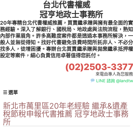
台北代書權威
Skip
to
冠亨地政士事務所
content
20年專精台北代書權威推薦，買賣繼承贈與擁有最全面的實
務經驗。深入了解銀行、國稅局、地政處與法院流程，熟知
內部作業眉角。許多高難度案件都是透過本事務所解決，一
般人並無從得知。找好代書避免浪費時間所託非人、不必分
找多人，徒增困擾。專辦台北買賣繼承贈與拋棄繼承抵押權
設定等案件，細心負責信用卓著值得您託付。
(02)2503-3377
來電由專人為您服務
LINE 諮詢 @landtw
☰ 選單
新北市萬里區20年老經驗 繼承&遺產
稅節稅申報代書推薦 冠亨地政士事務
所