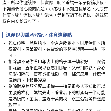
產，所以你應該懂。但實際上呢？爸媽一輩子保護小孩，
不讓他們擔心錢的問題，小孩根本不知道長輩名下到底有
什麼、哪些有稅、哪些能省。等到報錯了被追稅，錢就這
樣白白交給政府了。
遺產稅與繼承登記，注意這幾點
死亡證明、除戶謄本、全戶戶籍謄本、財產清冊、所
得資料、保單資料、有貸款的不動產證明——缺一不
可。
扣除額不是你看申報書上的格子填一填就好——配偶
扣除額、直系血親卑親屬扣除額、父母扣除額、身心
障礙扣除額、喪葬費扣除額，每一條怎麼用、什麼情
況適用，申報書沒寫。
剩餘財產差額分配請求權——這是很多人不知道可以
主張的權利。媽媽先走，爸爸名下的財產有一半可能
是媽媽的，主張了差幾十萬的稅。沒主張就等於送給
政府。