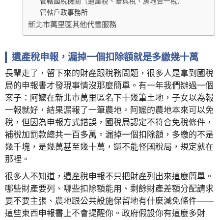
管轄國稅機關（遺產稅、贈與稅、房地合一稅）
管轄戶政事務所
新北市萬里區其他代書服務
遺產稅申報，漏掉一個扣除額就是多繳幾十萬
長輩走了，留下來的財產跟稅務問題，很多人是拿到國稅
局的申報書才發現事情沒那麼簡單。有一年我們辦過一個
案子：阿嬤在新北市萬里區名下十幾筆土地，子女以為報
一報就好，結果漏報了一筆農地。阿嬤的農地本來可以免
稅，但因為申報方式錯誤，國稅局認定不符合免稅條件，
補稅加罰款總共一百多萬。漏掉一個扣除額，多繳的不是
幾千塊，是幾萬甚至幾十萬，還不能怪國稅局，規定就在
那裡。
很多人不知道，遺產稅申報不只把財產列出來這麼簡單。
哪些財產要列、哪些扣除額能用、剩餘財產差額分配請求
要不要主張、農地跟公共設施保留地有什麼減免條件——
這些東西申報書上不會提醒你。政府假設你有這麼多財