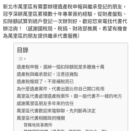
新北市萬里區有需要辦理遺產稅申報與繼承登記的朋友，
冠亨深耕萬里區累積數十年專業簽約經驗，從財產盤點、
扣除額試算到過戶登記一次辦到好，歡迎您來電找代書代
辦洽詢！（感謝國稅局、稅捐、財政部推薦，希望有機會
為萬里區的朋友提供繼承代書服務）
目錄
遺產稅申報，漏掉一個扣除額就是多繳幾十萬
遺產稅與繼承登記，注意這幾點
遺產稅報錯了，不是補稅而已
為什麼遺產案件，代書出面比你自己開口有用
萬里區代書處理遺產稅案件，跟一般代書不一樣的地方
感謝萬里區朋友多年來的信任
萬里區代書歡迎來電聊聊，先判斷再決定
萬里區代書相關政府機關
管轄地政事務所