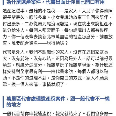
為什麼遺產案件，代書出面比你自己開口有用
遺產這種事，最難的不是稅——是家人。大兒子覺得他照
顧長輩最久、應該多拿。小女兒說她放棄工作回來陪伴、
付出最多。二叔從頭到尾沒照顧過，現在跳出來說祖產不
能分給外人。每個人都要面子，每句話講出去都有後座
力。你一個晚輩去談新北市萬里區的祖產怎麼分、誰要放
棄、誰要配合簽名——說得動嗎？
代書是外人。我們不認識你的家人，沒有在這個家庭長
大，沒有前嫌，沒有心結。正因為是外人，話可以講得最
清楚。應繼分怎麼分、誰該拿房子誰該拿現金、為什麼這
樣安排對全家最有利——由代書來說，每個人都可以點
頭。不是你的道理不對，是你開口的方式，家人不願意
聽。換一個人來講，事情就順了。
萬里區代書處理遺產稅案件，跟一般代書不一樣
的地方
一般代書幫你申報遺產稅，報完就結束了。我們會多做一