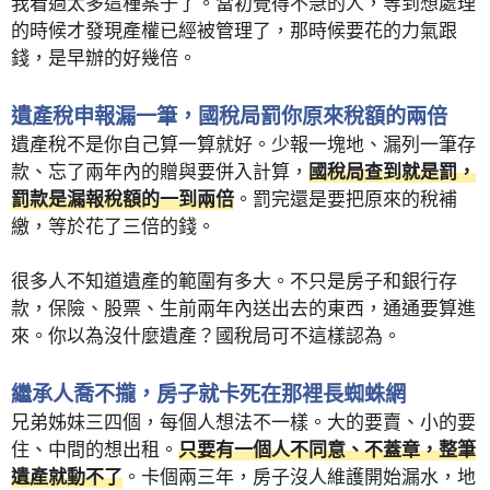
我看過太多這種案子了。當初覺得不急的人，等到想處理
的時候才發現產權已經被管理了，那時候要花的力氣跟
錢，是早辦的好幾倍。
遺產稅申報漏一筆，國稅局罰你原來稅額的兩倍
遺產稅不是你自己算一算就好。少報一塊地、漏列一筆存
款、忘了兩年內的贈與要併入計算，
國稅局查到就是罰，
罰款是漏報稅額的一到兩倍
。罰完還是要把原來的稅補
繳，等於花了三倍的錢。
很多人不知道遺產的範圍有多大。不只是房子和銀行存
款，保險、股票、生前兩年內送出去的東西，通通要算進
來。你以為沒什麼遺產？國稅局可不這樣認為。
繼承人喬不攏，房子就卡死在那裡長蜘蛛網
兄弟姊妹三四個，每個人想法不一樣。大的要賣、小的要
住、中間的想出租。
只要有一個人不同意、不蓋章，整筆
遺產就動不了
。卡個兩三年，房子沒人維護開始漏水，地