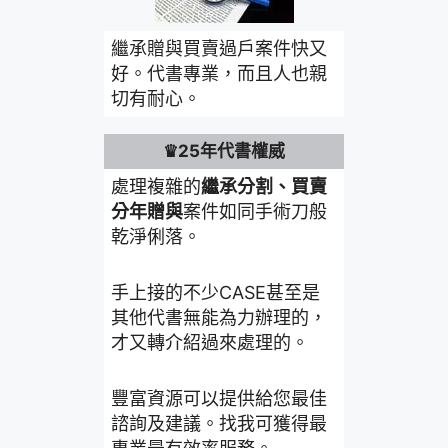
繼承贈與買賣過戶案件快又
好。代書專業，而且人也親
切有耐心。
♛25年代書權威
處理複雜的
繼承分割、買賣
分年贈與
案件如同手術刀般
乾淨俐落。
手上接的不少CASE甚至是
其他代書無能為力辦理的，
才又轉介紹過來處理的。
豐富資源可以提供給您最佳
諮詢及建議。找我可獲得最