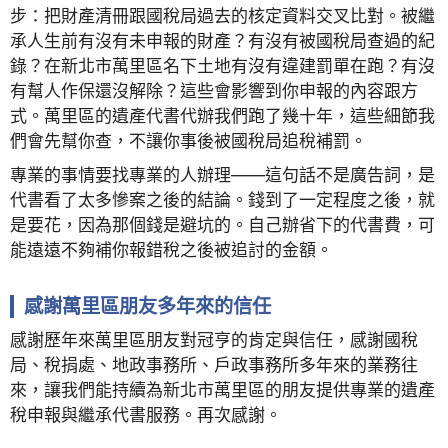
步：把財產清冊跟國稅局過去的核定資料交叉比對。被繼
承人生前有沒有未申報的財產？有沒有被國稅局查過的紀
錄？在新北市萬里區名下土地有沒有違建罰單在跑？有沒
有幫人作保還沒解除？這些會影響到你申報的內容跟方
式。萬里區的遺產代書代辦我們跑了幾十年，這些細節我
們會先幫你查，不讓你事後被國稅局追稅補罰。
專業的事情要找專業的人辦理——這句話不是廣告詞，是
代書看了太多慘案之後的結論。錢到了一定程度之後，就
是要花，因為那個錢是避坑的。自己辦省下的代書費，可
能遠遠不夠補你報錯稅之後被追討的金額。
感謝萬里區朋友多年來的信任
感謝歷年來萬里區朋友對冠亨的肯定與信任，感謝國稅
局、稅捐處、地政事務所、戶政事務所多年來的業務往
來，讓我們能持續為新北市萬里區的朋友提供專業的遺產
稅申報與繼承代書服務。再次感謝。