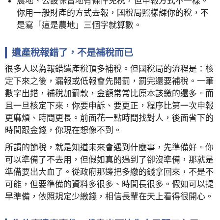
農地、公設保留地有條件免稅，但申報方式不一樣。
你用一般財產的方式去報，國稅局照樣課你的稅，不
是寫「這是農地」三個字就算數。
遺產稅報錯了，不是補稅而已
很多人以為報錯遺產稅頂多補稅。但國稅局的流程是：核
定下來之後，漏報或低報會先開罰，罰完還要補稅。一筆
數字出錯，補稅加罰款，金額常常比原本該繳的還多。而
且一旦核定下來，你要申訴、要更正，程序比第一次申報
更麻煩、時間更長。前面花一點時間找對人，後面省下的
時間跟金錢，你現在想像不到。
所謂的節稅，就是知道未來會遇到什麼事，先準備好。你
可以準備了不去用，但假如真的遇到了卻沒準備，那就是
準備要出大血了。從政府那邊把多繳的錢拿回來，不是不
可能，但要準備的資料多很多、時間長很多。假如可以提
早準備，依照規定少繳錢，相信長輩在天上看得很開心。