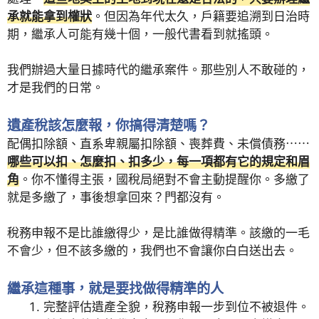
承就能拿到權狀
。但因為年代太久，戶籍要追溯到日治時
期，繼承人可能有幾十個，一般代書看到就搖頭。
我們辦過大量日據時代的繼承案件。那些別人不敢碰的，
才是我們的日常。
遺產稅該怎麼報，你搞得清楚嗎？
配偶扣除額、直系卑親屬扣除額、喪葬費、未償債務⋯⋯
哪些可以扣、怎麼扣、扣多少，每一項都有它的規定和眉
角
。你不懂得主張，國稅局絕對不會主動提醒你。多繳了
就是多繳了，事後想拿回來？門都沒有。
稅務申報不是比誰繳得少，是比誰做得精準。該繳的一毛
不會少，但不該多繳的，我們也不會讓你白白送出去。
繼承這種事，就是要找做得精準的人
完整評估遺產全貌，稅務申報一步到位不被退件。