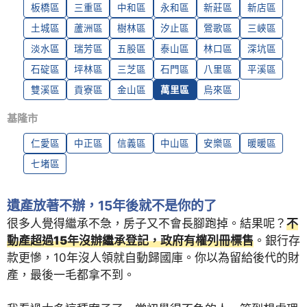
板橋區
三重區
中和區
永和區
新莊區
新店區
土城區
蘆洲區
樹林區
汐止區
鶯歌區
三峽區
淡水區
瑞芳區
五股區
泰山區
林口區
深坑區
石碇區
坪林區
三芝區
石門區
八里區
平溪區
雙溪區
貢寮區
金山區
萬里區
烏來區
基隆市
仁愛區
中正區
信義區
中山區
安樂區
暖暖區
七堵區
遺產放著不辦，15年後就不是你的了
很多人覺得繼承不急，房子又不會長腳跑掉。結果呢？
不
動產超過15年沒辦繼承登記，政府有權列冊標售
。銀行存
款更慘，10年沒人領就自動歸國庫。你以為留給後代的財
產，最後一毛都拿不到。