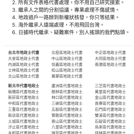
所有文件表格代書處理，你不用自己研究摸索。
繼承人之間的分割協議，專業處理不傷感情。
地政過戶一路辦到新權狀核發，你只等結果。
海外繼承人遠端處理，不用飛回台灣。
日據時代繼承、疑難案件，別人搖頭的我們點頭。
台北市地政士代書
北投區地政士代書
中正區地政士代書
大安區地政士代書
中山區地政士代書
大同區地政士代書
內湖區地政士代書
信義區地政士代書
南港區地政士代書
士林區地政士代書
松山區地政士代書
文山區地政士代書
萬華區地政士代書
新北市代書地政士
蘆洲區代書地政士
三芝區代書地政士
板橋區代書地政士
樹林區代書地政士
萬里區代書地政士
新莊區代書地政士
林口區代書地政士
金山區代書地政士
中和區代書地政士
三峽區代書地政士
貢寮區代書地政士
三重區代書地政士
五股區代書地政士
石門區代書地政士
新店區代書地政士
鶯歌區代書地政士
雙溪區代書地政士
土城區代書地政士
泰山區代書地政士
石碇區代書地政士
汐止區代書地政士
八里區代書地政士
烏來區代書地政士
永和區代書地政士
瑞芳區代書地政士
坪林區代書地政士