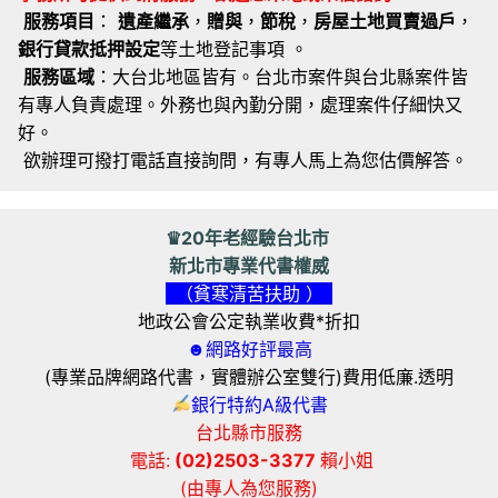
服務項目
：
遺產繼承
，
贈與
，
節稅
，
房屋土地買賣過戶
，
銀行貸款抵押設定
等土地登記事項 。
服務區域
：大台北地區皆有。台北市案件與台北縣案件皆
有專人負責處理。外務也與內勤分開，處理案件仔細快又
好。
欲辦理可撥打電話直接詢問，有專人馬上為您估價解答。
♛20年老經驗台北市
新北市專業代書權威
（貧寒清苦扶助 ）
地政公會公定執業收費*折扣
☻網路好評最高
(專業品牌網路代書，實體辦公室雙行)費用低廉.透明
銀行特約A級代書
台北縣市服務
電話:
(02)2503-3377
賴小姐
(由專人為您服務)