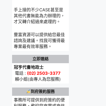
手上接的不少CASE甚至是
其他代書無能為力辦理的，
才又轉介紹過來處理的。
豐富資源可以提供給您最佳
諮詢及建議。找我可獲得最
專業最有效率服務。
立即連絡
冠亨代書地政士
電話 :
(02) 2503-3377
賴小姐(由專人為您服務)
到府簽約服務
事務所可提供到府簽約的便
利服務，歡迎您來電或來信