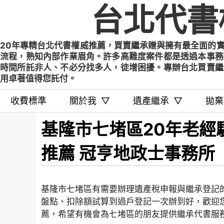
Skip
台北代書
to
content
20年專精台北代書權威推薦，買賣繼承贈與擁有最全面的
流程，熟知內部作業眉角。許多高難度案件都是透過本事務
時間所託非人、不必分找多人，徒增困擾。專辦台北買賣繼
用卓著值得您託付。
收費標準
關於我
▽
遺產繼承
▽
拋棄
基隆市七堵區20年老經
推薦 冠亨地政士事務所
基隆市七堵區有需要辦理遺產稅申報與繼承登記
盤點、扣除額試算到過戶登記一次辦到好，歡迎
薦，希望有機會為七堵區的朋友提供繼承代書服