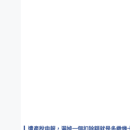
遺產稅申報，漏掉一個扣除額就是多繳幾