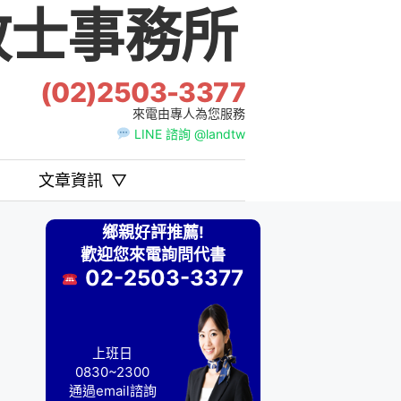
士事務所
(02)2503-3377
來電由專人為您服務
LINE 諮詢 @landtw
文章資訊
▽
鄉親好評推薦!
歡迎您來電詢問代書
02-2503-3377
上班日
0830~2300
通過email諮詢