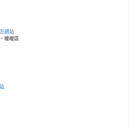
方網站
、暖暖區
站