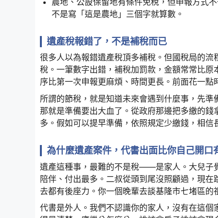
農地、公設保留地有條件免稅，但申報方式不
不是寫「這是農地」三個字就算數。
遺產稅報錯了，不是補稅而已
很多人以為報錯遺產稅頂多補稅。但國稅局的流
稅。一筆數字出錯，補稅加罰款，金額常常比原
序比第一次申報更麻煩、時間更長。前面花一點
所謂的節稅，就是知道未來會遇到什麼事，先準
那就是準備要出大血了。從政府那邊把多繳的錢
多。假如可以提早準備，依照規定少繳錢，相信
為什麼遺產案件，代書出面比你自己開口
遺產這種事，最難的不是稅——是家人。大兒子
陪伴、付出最多。二叔從頭到尾沒照顧過，現在
去都有後座力。你一個晚輩去談基隆市七堵區的
代書是外人。我們不認識你的家人，沒有在這個