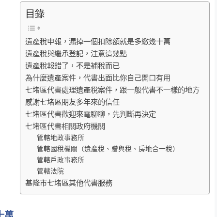
目錄
遺產稅申報，漏掉一個扣除額就是多繳幾十萬
遺產稅與繼承登記，注意這幾點
遺產稅報錯了，不是補稅而已
為什麼遺產案件，代書出面比你自己開口有用
七堵區代書處理遺產稅案件，跟一般代書不一樣的地方
感謝七堵區朋友多年來的信任
七堵區代書歡迎來電聊聊，先判斷再決定
七堵區代書相關政府機關
管轄地政事務所
管轄國稅機關（遺產稅、贈與稅、房地合一稅）
管轄戶政事務所
管轄法院
基隆市七堵區其他代書服務
十萬