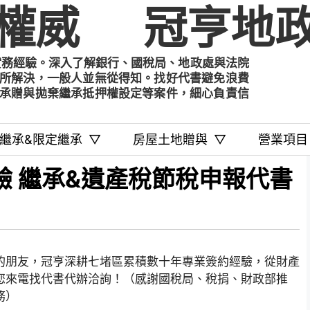
權威
冠亨地政
實務經驗。深入了解銀行、國稅局、地政處與法院
所解決，一般人並無從得知。找好代書避免浪費
承贈與拋棄繼承抵押權設定等案件，細心負責信
繼承&限定繼承
▽
房屋土地贈與
▽
營業項目
驗 繼承&遺產稅節稅申報代書
的朋友，冠亨深耕七堵區累積數十年專業簽約經驗，從財產
您來電找代書代辦洽詢！（感謝國稅局、稅捐、財政部推
務）