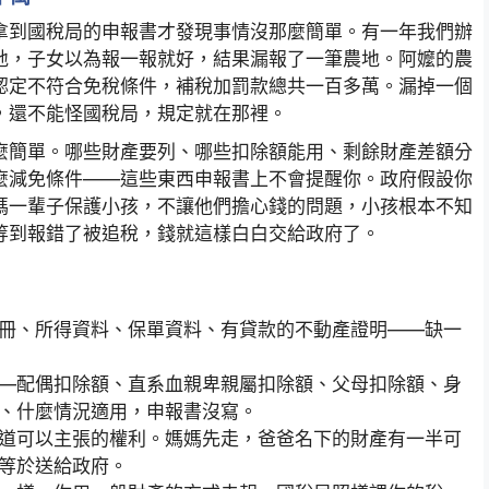
拿到國稅局的申報書才發現事情沒那麼簡單。有一年我們辦
地，子女以為報一報就好，結果漏報了一筆農地。阿嬤的農
認定不符合免稅條件，補稅加罰款總共一百多萬。漏掉一個
，還不能怪國稅局，規定就在那裡。
麼簡單。哪些財產要列、哪些扣除額能用、剩餘財產差額分
麼減免條件——這些東西申報書上不會提醒你。政府假設你
媽一輩子保護小孩，不讓他們擔心錢的問題，小孩根本不知
等到報錯了被追稅，錢就這樣白白交給政府了。
冊、所得資料、保單資料、有貸款的不動產證明——缺一
—配偶扣除額、直系血親卑親屬扣除額、父母扣除額、身
、什麼情況適用，申報書沒寫。
道可以主張的權利。媽媽先走，爸爸名下的財產有一半可
等於送給政府。