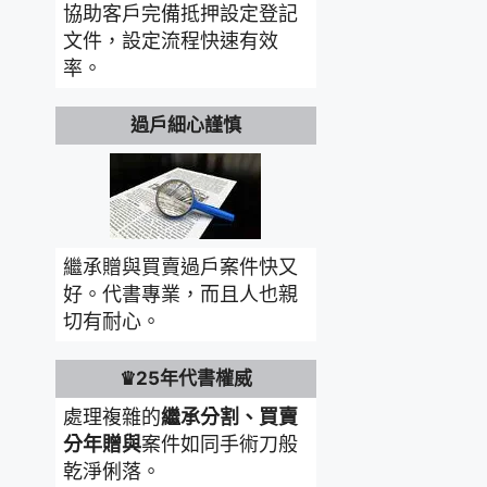
協助客戶完備抵押設定登記
文件，設定流程快速有效
率。
過戶細心謹慎
繼承贈與買賣過戶案件快又
好。代書專業，而且人也親
切有耐心。
♛25年代書權威
處理複雜的
繼承分割、買賣
分年贈與
案件如同手術刀般
乾淨俐落。