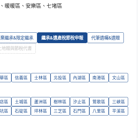
、暖暖區、安樂區、七堵區
拋棄繼承&限定繼承
繼承&遺產稅節稅申報
代筆遺囑&遺贈
土地贈與節稅代書
華區
信義區
士林區
北投區
內湖區
南港區
文山區
店區
土城區
蘆洲區
樹林區
汐止區
鶯歌區
三峽區
坑區
石碇區
坪林區
三芝區
石門區
八里區
平溪區