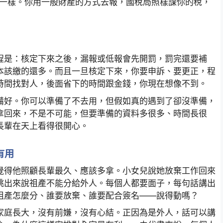
一樣。你用一般財產的方式去報，國稅局照樣課你的稅，
程是：核定下來之後，漏報或低報會先開罰，罰完還要補
本該繳的還多。而且一旦核定下來，你要申訴、要更正，程
時間找對人，後面省下的時間跟金錢，你現在想像不到。
備好。你可以準備了不去用，但假如真的遇到了卻沒準備，
拿回來，不是不可能，但要準備的資料多很多、時間長很
長輩在天上看得很開心。
有用
覺得他照顧長輩最久、應該多拿。小女兒說她放棄工作回來
跳出來說祖產不能分給外人。每個人都要面子，每句話講出
祖產怎麼分、誰要放棄、誰要配合簽名——說得動嗎？
家庭長大，沒有前嫌，沒有心結。正因為是外人，話可以講