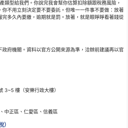
跟主要財產類型給我們。你說完我會幫你估算扣除額跟稅務風險，
。你不用立刻決定要不要委託。但唯一一件事不要做：放著
報完多久內要繳，逾期就是罰。放著，就是眼睜睜看著錢從
下政府機關。資料以官方公開來源為準，洽辦前建議再以官
 號 3~5 樓（安樂行政大樓）
、中正區、仁愛區、信義區
稅）