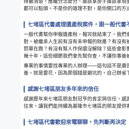
得最清楚。應繼分怎麼分、誰該拿房子誰該拿現
都可以點頭。不是你的道理不對，是你開口的方
七堵區代書處理遺產稅案件，跟一般代書
一般代書幫你申報遺產稅，報完就結束了。我們
對。被繼承人生前有沒有未申報的財產？有沒有
罰單在跑？有沒有幫人作保還沒解除？這些會影
幾十年，這些細節我們會先幫你查，不讓你事後
專業的事情要找專業的人辦理——這句話不是廣
後，就是要花，因為那個錢是避坑的。自己辦省
感謝七堵區朋友多年來的信任
感謝歷年來七堵區朋友對冠亨的肯定與信任，感
往來，讓我們能持續為基隆市七堵區的朋友提供
七堵區代書歡迎來電聊聊，先判斷再決定