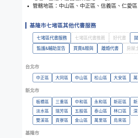
管轄地區：中山區、中正區、信義區、仁愛區
基隆市七堵區其他代書服務
七堵區代書服務
七堵區代書推薦
好代書
監護&輔助宣告
買賣&贈與
離婚代書
房屋
台北市
中正區
大同區
中山區
松山區
大安區
萬
新北市
板橋區
三重區
中和區
永和區
新莊區
新
淡水區
瑞芳區
五股區
泰山區
林口區
深
雙溪區
貢寮區
金山區
萬里區
烏來區
基隆市