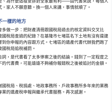
金、為什麼這樣安排對全家最有利——由代書來說，每個人
式，家人不願意聽。換一個人來講，事情就順了。
不一樣的地方
會多做一步：把財產清冊跟國稅局過去的核定資料交叉比
被國稅局查過的紀錄？在基隆市七堵區名下土地有沒有違建
響到你申報的內容跟方式。七堵區的遺產代書代辦我們跑了
被國稅局追稅補罰。
告詞，是代書看了太多慘案之後的結論。錢到了一定程度之
下的代書費，可能遠遠不夠補你報錯稅之後被追討的金額。
謝國稅局、稅捐處、地政事務所、戶政事務所多年來的業務
專業的遺產稅申報與繼承代書服務。再次感謝。