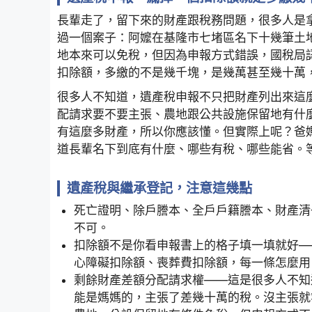
長輩走了，留下來的財產跟稅務問題，很多人是
過一個案子：阿嬤在基隆市七堵區名下十幾筆土
地本來可以免稅，但因為申報方式錯誤，國稅局
扣除額，多繳的不是幾千塊，是幾萬甚至幾十萬
很多人不知道，遺產稅申報不只把財產列出來這
配請求要不要主張、農地跟公共設施保留地有什
有這麼多財產，所以你應該懂。但實際上呢？爸
道長輩名下到底有什麼、哪些有稅、哪些能省。
遺產稅與繼承登記，注意這幾點
死亡證明、除戶謄本、全戶戶籍謄本、財產清
不可。
扣除額不是你看申報書上的格子填一填就好—
心障礙扣除額、喪葬費扣除額，每一條怎麼用
剩餘財產差額分配請求權——這是很多人不知
能是媽媽的，主張了差幾十萬的稅。沒主張就