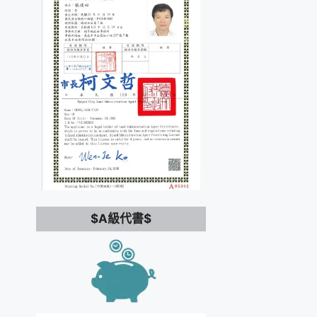
$A級代書$