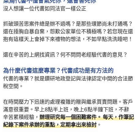
菜鳥代書不僅會氣死你，還會害死你
沒人想讓一位代書如同法官一樣公正
抓破頭苦思案件總是辦不過嗎？是那些環節尚未打通嗎？
還在捶胸自暴自棄，怨歎公家單位不積極嗎？若您現在還
抱有這樣天上會掉下來禮物的想法，不如早點洗洗睡吧！
還在辛苦的上網找資訊？何不問問老經驗代書的意見？
為什麼代書這麼專業？代書成功是有方法的
代書的專業？就是鑽研地政登記與法律認定中間的合法節
稅空間。
在時間壓力下迅速的處理複雜的贈與繼承買賣問題。客戶
滿意很重要。早上8點半上班，晚上6點半鐘下班，不辭
辛苦累積經驗，
辦理研究每一個困難案件。 每天，作筆記
紀錄下案件承辦的重點，定期拿出來檢討
。