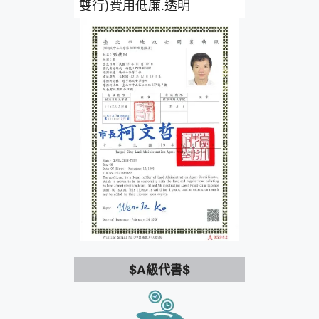
雙行)費用低廉.透明
$A級代書$