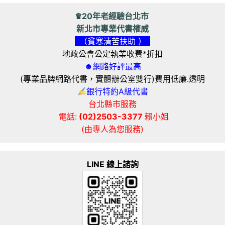
♛20年老經驗台北市
新北市專業代書權威
（貧寒清苦扶助 ）
地政公會公定執業收費*折扣
☻網路好評最高
(專業品牌網路代書，實體辦公室雙行)費用低廉.透明
銀行特約A級代書
台北縣市服務
電話:
(02)2503-3377
賴小姐
(由專人為您服務)
LINE 線上諮詢