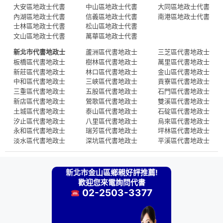
大安區地政士代書
中山區地政士代書
大同區地政士代書
內湖區地政士代書
信義區地政士代書
南港區地政士代書
士林區地政士代書
松山區地政士代書
文山區地政士代書
萬華區地政士代書
新北市代書地政士
蘆洲區代書地政士
三芝區代書地政士
板橋區代書地政士
樹林區代書地政士
萬里區代書地政士
新莊區代書地政士
林口區代書地政士
金山區代書地政士
中和區代書地政士
三峽區代書地政士
貢寮區代書地政士
三重區代書地政士
五股區代書地政士
石門區代書地政士
新店區代書地政士
鶯歌區代書地政士
雙溪區代書地政士
土城區代書地政士
泰山區代書地政士
石碇區代書地政士
汐止區代書地政士
八里區代書地政士
烏來區代書地政士
永和區代書地政士
瑞芳區代書地政士
坪林區代書地政士
淡水區代書地政士
深坑區代書地政士
平溪區代書地政士
新北市金山區鄉親好評推薦!
歡迎您來電詢問代書
02-2503-3377