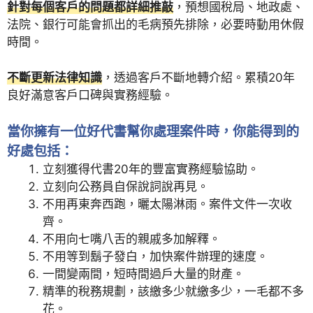
針對每個客戶的問題都詳細推敲
，預想國稅局、地政處、
法院、銀行可能會抓出的毛病預先排除，必要時動用休假
時間。
不斷更新法律知識
，透過客戶不斷地轉介紹。累積20年
良好滿意客戶口碑與實務經驗。
當你擁有一位好代書幫你處理案件時，你能得到的
好處包括：
立刻獲得代書20年的豐富實務經驗協助。
立刻向公務員自保說詞說再見。
不用再東奔西跑，曬太陽淋雨。案件文件一次收
齊。
不用向七嘴八舌的親戚多加解釋。
不用等到鬍子發白，加快案件辦理的速度。
一間變兩間，短時間過戶大量的財產。
精準的稅務規劃，該繳多少就繳多少，一毛都不多
花。