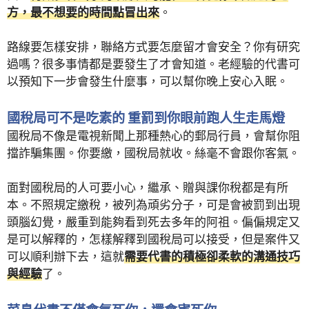
方，最不想要的時間點冒出來
。
路線要怎樣安排，聯絡方式要怎麼留才會安全？你有研究
過嗎？很多事情都是要發生了才會知道。老經驗的代書可
以預知下一步會發生什麼事，可以幫你晚上安心入眠。
國稅局可不是吃素的 重罰到你眼前跑人生走馬燈
國稅局不像是電視新聞上那種熱心的郵局行員，會幫你阻
擋詐騙集團。你要繳，國稅局就收。絲毫不會跟你客氣。
面對國稅局的人可要小心，繼承、贈與課你稅都是有所
本。不照規定繳稅，被列為頑劣分子，可是會被罰到出現
頭腦幻覺，嚴重到能夠看到死去多年的阿祖。偏偏規定又
是可以解釋的，怎樣解釋到國稅局可以接受，但是案件又
可以順利辦下去，這就
需要代書的積極卻柔軟的溝通技巧
與經驗
了。