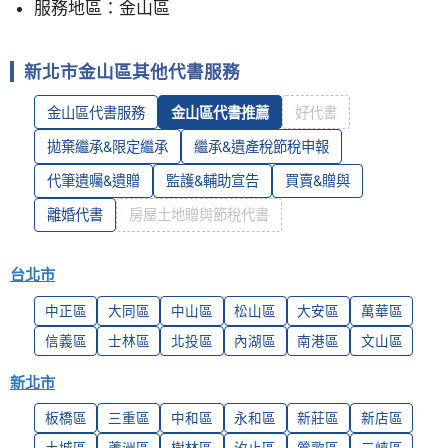
服務地區：金山區
新北市金山區其他代書服務
金山區代書服務
金山區代書推薦
好代書
拋棄繼承&限定繼承
繼承&遺產稅節稅申報
代筆遺囑&遺贈
監護&輔助宣告
買賣&贈與
離婚代書
房屋土地贈與節稅代書
台北市
中正區
大同區
中山區
松山區
大安區
萬華區
信義區
士林區
北投區
內湖區
南港區
文山區
新北市
板橋區
三重區
中和區
永和區
新莊區
新店區