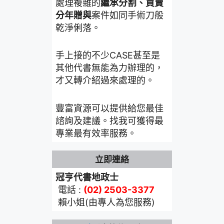
處理複雜的
繼承分割、買賣
分年贈與
案件如同手術刀般
乾淨俐落。
手上接的不少CASE甚至是
其他代書無能為力辦理的，
才又轉介紹過來處理的。
豐富資源可以提供給您最佳
諮詢及建議。找我可獲得最
專業最有效率服務。
立即連絡
冠亨代書地政士
電話 :
(02) 2503-3377
賴小姐(由專人為您服務)