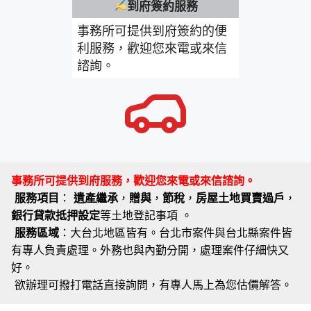
到府簽約服務
事務所可提供到府簽約的便
利服務，歡迎您來電或來信
諮詢。
事務所可提供到府服務，歡迎您來電或來信諮詢。
服務項目
：
遺產繼承
，
贈與
，
節稅
，
房屋土地買賣過戶
，
銀行貸款抵押設定
等土地登記事項 。
服務區域
：大台北地區皆有。台北市案件與台北縣案件皆
有專人負責處理。外務也與內勤分開，處理案件仔細快又
好。
欲辦理可撥打電話直接詢問，有專人馬上為您估價解答。