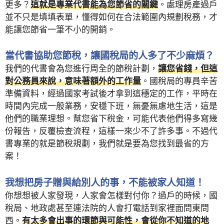
更多？
這就是專業代書能為您節省的關鍵
。處理房產過戶
並不只是填填表單，懂得如何在合法範圍內規劃稅務，才
能讓您節省一筆不小的開銷。
當代書協助您節稅，讓國稅局的人多了不少麻煩？
我們的代書會為您進行周全的節稅計劃，
讓您省錢，但這
對公務員來說，意味著額外的工作量
。國稅局的專員辛苦
準備資料，經過國家考試後才拿到這穩定的工作，平時在
時間內完成一般業務，安穩下班，無憂無慮地生活，這是
他們的職業理想。幫您省下稅金，可能代表他們得多寫幾
份報告，反覆檢查流程，這樣一來少不了許多事。不過代
書專業的就是節稅規劃，我們就是要為您找到最省的方
案！
我想把房子贈與給別人的事，不能被家人知道！
你想想被人家發現，人家會怎樣對付你？過戶的時候，國
稅局、地政處甚至連法院的人會打電話到家裡面問東問
西。
有太多會出事的環節與可能性，會從你不知道的地