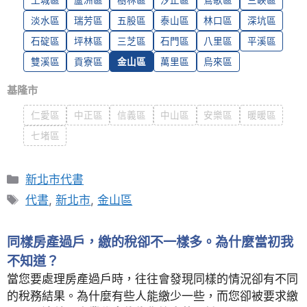
土城區
蘆洲區
樹林區
汐止區
鶯歌區
三峽區
淡水區
瑞芳區
五股區
泰山區
林口區
深坑區
石碇區
坪林區
三芝區
石門區
八里區
平溪區
雙溪區
貢寮區
金山區
萬里區
烏來區
基隆市
仁愛區
中正區
信義區
中山區
安樂區
暖暖區
七堵區
Categories
新北市代書
Tags
代書
,
新北市
,
金山區
同樣房產過戶，繳的稅卻不一樣多。為什麼當初我
不知道？
當您要處理房產過戶時，往往會發現同樣的情況卻有不同
的稅務結果。為什麼有些人能繳少一些，而您卻被要求繳