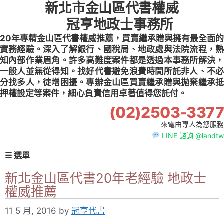
新北市金山區代書權威
Skip
to
冠亨地政士事務所
content
20年專精金山區代書權威推薦，買賣繼承贈與擁有最全面的
實務經驗。深入了解銀行、國稅局、地政處與法院流程，熟
知內部作業眉角。許多高難度案件都是透過本事務所解決，
一般人並無從得知。找好代書避免浪費時間所託非人、不必
分找多人，徒增困擾。專辦金山區買賣繼承贈與拋棄繼承抵
押權設定等案件，細心負責信用卓著值得您託付。
(02)2503-3377
來電由專人為您服務
LINE 諮詢 @landtw
☰ 選單
新北金山區代書20年老經驗 地政士
權威推薦
11 5 月, 2016
by
冠亨代書