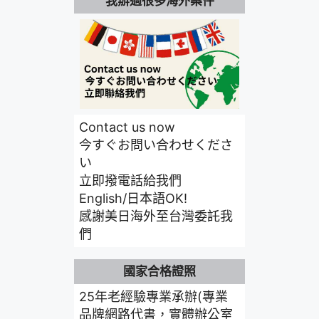
我辦過很多海外案件
Contact us now
今すぐお問い合わせくださ
い
立即撥電話給我們
English/日本語OK!
感謝美日海外至台灣委託我
們
國家合格證照
25年老經驗專業承辦(專業
品牌網路代書，實體辦公室