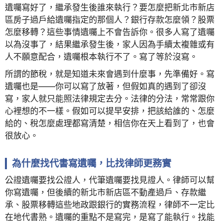
遺囑寫好了，繼承發生後誰來執行？要怎麼把新北市新店
區房子過戶給遺囑指定的那個人？銀行存款怎麼領？股票
怎麼移轉？這些事情遺囑上不會告訴你。很多人寫了遺囑
以為沒事了，結果繼承發生後，家人因為手續太複雜或有
人不願意配合，遺囑根本執行不了。寫了等於沒寫。
所謂的節稅，就是知道未來會遇到什麼事，先準備好。寫
遺囑也是——你可以寫了放著，但假如真的遇到了卻沒
寫，家人就只能照法律規定去分。法律的分法，常常跟你
心裡想的不一樣。假如可以提早安排，把該給誰的、怎麼
給的、稅怎麼處理都寫清楚，相信你在天上看到了，也會
很放心。
為什麼找代書寫遺囑，比找律師更務實
公證遺囑要找公證人，代筆遺囑要找見證人。律師可以幫
你寫遺囑，但後續的新北市新店區不動產過戶、存款繼
承、股票移轉這些地政跟銀行的實務流程，律師不一定比
在地代書熟。遺囑的重點不是寫完，是寫了能執行。找能