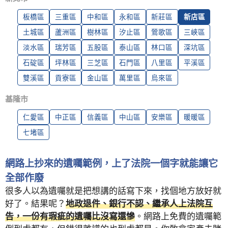
板橋區
三重區
中和區
永和區
新莊區
新店區
土城區
蘆洲區
樹林區
汐止區
鶯歌區
三峽區
淡水區
瑞芳區
五股區
泰山區
林口區
深坑區
石碇區
坪林區
三芝區
石門區
八里區
平溪區
雙溪區
貢寮區
金山區
萬里區
烏來區
基隆市
仁愛區
中正區
信義區
中山區
安樂區
暖暖區
七堵區
網路上抄來的遺囑範例，上了法院一個字就能讓它
全部作廢
很多人以為遺囑就是把想講的話寫下來，找個地方放好就
好了。結果呢？
地政退件、銀行不認、繼承人上法院互
告，一份有瑕疵的遺囑比沒寫還慘
。網路上免費的遺囑範