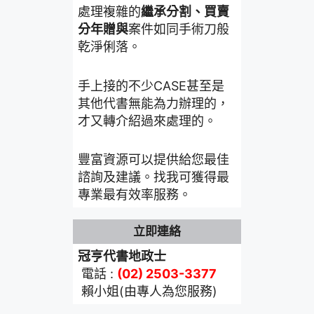
處理複雜的
繼承分割、買賣
分年贈與
案件如同手術刀般
乾淨俐落。
手上接的不少CASE甚至是
其他代書無能為力辦理的，
才又轉介紹過來處理的。
豐富資源可以提供給您最佳
諮詢及建議。找我可獲得最
專業最有效率服務。
立即連絡
冠亨代書地政士
電話 :
(02) 2503-3377
賴小姐(由專人為您服務)