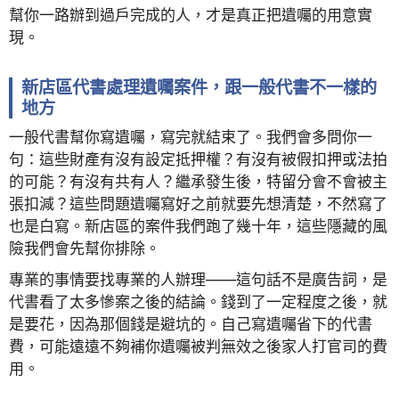
幫你一路辦到過戶完成的人，才是真正把遺囑的用意實
現。
新店區代書處理遺囑案件，跟一般代書不一樣的
地方
一般代書幫你寫遺囑，寫完就結束了。我們會多問你一
句：這些財產有沒有設定抵押權？有沒有被假扣押或法拍
的可能？有沒有共有人？繼承發生後，特留分會不會被主
張扣減？這些問題遺囑寫好之前就要先想清楚，不然寫了
也是白寫。新店區的案件我們跑了幾十年，這些隱藏的風
險我們會先幫你排除。
專業的事情要找專業的人辦理——這句話不是廣告詞，是
代書看了太多慘案之後的結論。錢到了一定程度之後，就
是要花，因為那個錢是避坑的。自己寫遺囑省下的代書
費，可能遠遠不夠補你遺囑被判無效之後家人打官司的費
用。