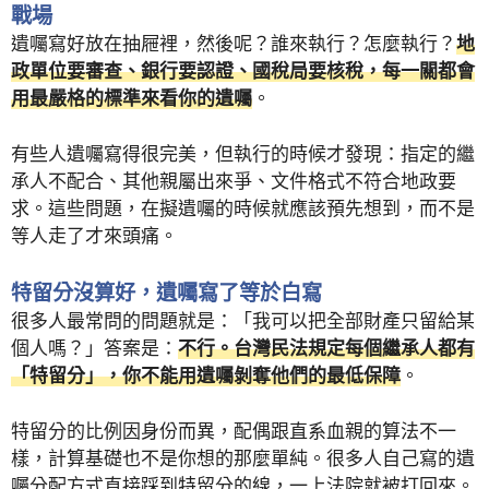
戰場
遺囑寫好放在抽屜裡，然後呢？誰來執行？怎麼執行？
地
政單位要審查、銀行要認證、國稅局要核稅，每一關都會
用最嚴格的標準來看你的遺囑
。
有些人遺囑寫得很完美，但執行的時候才發現：指定的繼
承人不配合、其他親屬出來爭、文件格式不符合地政要
求。這些問題，在擬遺囑的時候就應該預先想到，而不是
等人走了才來頭痛。
特留分沒算好，遺囑寫了等於白寫
很多人最常問的問題就是：「我可以把全部財產只留給某
個人嗎？」答案是：
不行。台灣民法規定每個繼承人都有
「特留分」，你不能用遺囑剝奪他們的最低保障
。
特留分的比例因身份而異，配偶跟直系血親的算法不一
樣，計算基礎也不是你想的那麼單純。很多人自己寫的遺
囑分配方式直接踩到特留分的線，一上法院就被打回來。