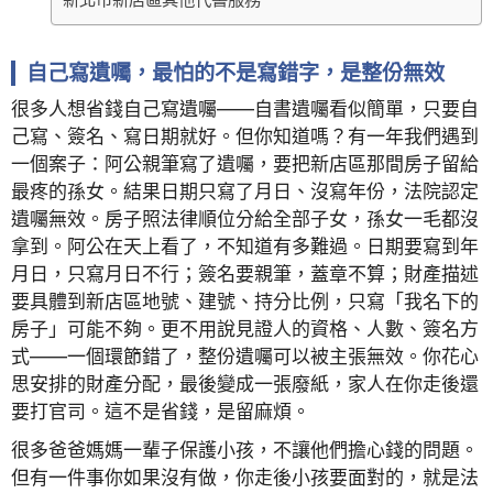
自己寫遺囑，最怕的不是寫錯字，是整份無效
很多人想省錢自己寫遺囑——自書遺囑看似簡單，只要自
己寫、簽名、寫日期就好。但你知道嗎？有一年我們遇到
一個案子：阿公親筆寫了遺囑，要把新店區那間房子留給
最疼的孫女。結果日期只寫了月日、沒寫年份，法院認定
遺囑無效。房子照法律順位分給全部子女，孫女一毛都沒
拿到。阿公在天上看了，不知道有多難過。日期要寫到年
月日，只寫月日不行；簽名要親筆，蓋章不算；財產描述
要具體到新店區地號、建號、持分比例，只寫「我名下的
房子」可能不夠。更不用說見證人的資格、人數、簽名方
式——一個環節錯了，整份遺囑可以被主張無效。你花心
思安排的財產分配，最後變成一張廢紙，家人在你走後還
要打官司。這不是省錢，是留麻煩。
很多爸爸媽媽一輩子保護小孩，不讓他們擔心錢的問題。
但有一件事你如果沒有做，你走後小孩要面對的，就是法