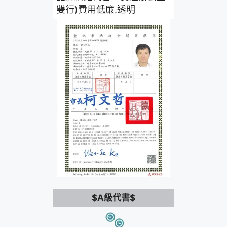
雙行)費用低廉.透明
$A級代書$