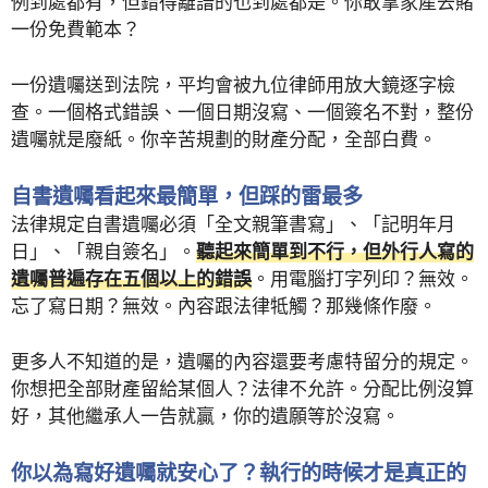
例到處都有，但錯得離譜的也到處都是。你敢拿家產去賭
一份免費範本？
一份遺囑送到法院，平均會被九位律師用放大鏡逐字檢
查。一個格式錯誤、一個日期沒寫、一個簽名不對，整份
遺囑就是廢紙。你辛苦規劃的財產分配，全部白費。
自書遺囑看起來最簡單，但踩的雷最多
法律規定自書遺囑必須「全文親筆書寫」、「記明年月
日」、「親自簽名」。
聽起來簡單到不行，但外行人寫的
遺囑普遍存在五個以上的錯誤
。用電腦打字列印？無效。
忘了寫日期？無效。內容跟法律牴觸？那幾條作廢。
更多人不知道的是，遺囑的內容還要考慮特留分的規定。
你想把全部財產留給某個人？法律不允許。分配比例沒算
好，其他繼承人一告就贏，你的遺願等於沒寫。
你以為寫好遺囑就安心了？執行的時候才是真正的