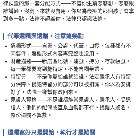
律預設的那一套分配方式——不管你生前怎麼想、怎麼跟
誰講過，沒寫下來就沒有用。你以為最疼的那個孩子會拿
到多一點，法律不認識你，法律只認識法條。
代筆遺囑與遺贈，注意這幾點
遺囑形式——自書、公證、代筆、口授，每種都有不
同要件，選錯形式內容再完整也沒用。
財產描述——新店區地號、建號、持分、存款帳號，
每一筆都要寫到能特定，不能含糊帶過。
特留分——不是你愛給誰就給誰，法定繼承人有特留
分保障。侵犯特留分的部分可以被扣減，你以為安排
好了，法院一樣幫你改回來。
見證人資格——不是誰都能當見證人，繼承人、受遺
贈人、他們的配偶或直系血親都不行。找錯人簽名，
整份遺囑不算數。
遺囑寫好只是開始，執行才是難關