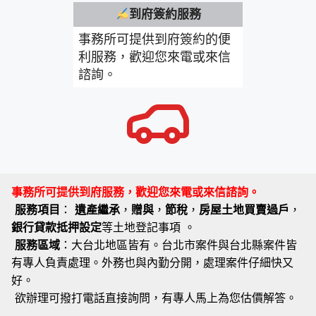
到府簽約服務
事務所可提供到府簽約的便
利服務，歡迎您來電或來信
諮詢。
事務所可提供到府服務，歡迎您來電或來信諮詢。
服務項目
：
遺產繼承
，
贈與
，
節稅
，
房屋土地買賣過戶
，
銀行貸款抵押設定
等土地登記事項 。
服務區域
：大台北地區皆有。台北市案件與台北縣案件皆
有專人負責處理。外務也與內勤分開，處理案件仔細快又
好。
欲辦理可撥打電話直接詢問，有專人馬上為您估價解答。