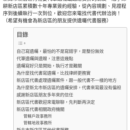
耕新店區累積數十年專業簽約經驗，從內容規劃、見證程
序到後續執行一次到位，歡迎您來電找代書代辦洽詢！
（希望有機會為新店區的朋友提供遺囑代書服務）
目錄
自己寫遺囑，最怕的不是寫錯字，是整份無效
代筆遺囑與遺贈，注意這幾點
遺囑寫好只是開始，執行才是難關
為什麼找代書寫遺囑，比找律師更務實
新店區代書處理遺囑案件，跟一般代書不一樣的地方
為什麼新北市新店區的遺囑安排，代書來寫最沒有偏袒
感謝新店區朋友多年來的信任
新店區代書歡迎來電聊聊，先判斷再決定
新店區代書相關政府機關
管轄戶政事務所
管轄地政事務所
新北市新店區其他代書服務