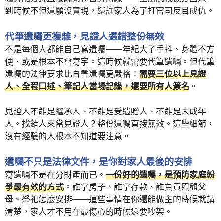
到時候不但遺願沒實現，還讓家人為了打官司反目成仇。
代筆遺囑更複雜，見證人選錯整份無效
不是每個人都能自己寫遺囑——年紀大了手抖、身體不方
便、或是根本不會寫字。這時候就需要代筆遺囑。但代筆
遺囑的法律要求比自書遺囑更嚴格：
需要三位以上見證
人、全程口述、筆記人當場記錄，還要所有人簽名
。
見證人不能是繼承人、不能是受遺贈人、不能是未成年
人。找錯人來當見證人？整份遺囑直接無效。這些細節，
沒有經驗的人根本不知道要注意。
遺囑不只是法律文件，是你對家人最後的安排
寫遺囑不是在分財產而已。
一份好的遺囑，是預防家庭紛
爭最有效的方式
。誰拿房子、誰拿存款、誰負責照顧父
母、祭祀怎麼安排——這些事情在你還能做主的時候就講
清楚，家人才不用在最傷心的時候還要吵架。