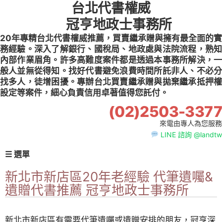
台北代書權威
Skip
to
冠亨地政士事務所
content
20年專精台北代書權威推薦，買賣繼承贈與擁有最全面的實
務經驗。深入了解銀行、國稅局、地政處與法院流程，熟知
內部作業眉角。許多高難度案件都是透過本事務所解決，一
般人並無從得知。找好代書避免浪費時間所託非人、不必分
找多人，徒增困擾。專辦台北買賣繼承贈與拋棄繼承抵押權
設定等案件，細心負責信用卓著值得您託付。
(02)2503-3377
來電由專人為您服務
LINE 諮詢 @landtw
☰ 選單
新北市新店區20年老經驗 代筆遺囑&
遺贈代書推薦 冠亨地政士事務所
新北市新店區有需要代筆遺囑或遺贈安排的朋友，冠亨深