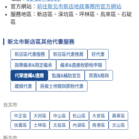
官方網站：
前往新北市新店地政事務所官方網站
服務地區：新店區、深坑區、坪林區、烏來區、石碇
區
新北市新店區其他代書服務
新店區代書服務
新店區代書推薦
好代書
拋棄繼承&限定繼承
繼承&遺產稅節稅申報
代筆遺囑&遺贈
監護&輔助宣告
買賣&贈與
離婚代書
房屋土地贈與節稅代書
台北市
中正區
大同區
中山區
松山區
大安區
萬華區
信義區
士林區
北投區
內湖區
南港區
文山區
新北市