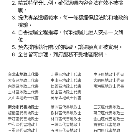
精算特留分比例，確保遺囑內容合法有效不被挑
戰。
提供專業遺囑範本，每一條都經得起法院和地政的
檢驗。
自書遺囑全程指導，代筆遺囑見證人安排一次到
位。
預先排除執行階段的障礙，讓遺願真正被實現。
全台皆可辦理，到府服務不受地區限制。
台北市地政士代書
北投區地政士代書
中正區地政士代書
大安區地政士代書
中山區地政士代書
大同區地政士代書
內湖區地政士代書
信義區地政士代書
南港區地政士代書
士林區地政士代書
松山區地政士代書
文山區地政士代書
萬華區地政士代書
新北市代書地政士
蘆洲區代書地政士
三芝區代書地政士
板橋區代書地政士
樹林區代書地政士
萬里區代書地政士
新莊區代書地政士
林口區代書地政士
金山區代書地政士
中和區代書地政士
三峽區代書地政士
貢寮區代書地政士
三重區代書地政士
五股區代書地政士
石門區代書地政士