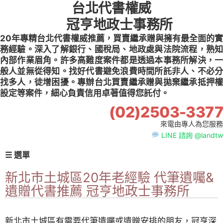
台北代書權威
Skip
to
冠亨地政士事務所
content
20年專精台北代書權威推薦，買賣繼承贈與擁有最全面的實
務經驗。深入了解銀行、國稅局、地政處與法院流程，熟知
內部作業眉角。許多高難度案件都是透過本事務所解決，一
般人並無從得知。找好代書避免浪費時間所託非人、不必分
找多人，徒增困擾。專辦台北買賣繼承贈與拋棄繼承抵押權
設定等案件，細心負責信用卓著值得您託付。
(02)2503-3377
來電由專人為您服務
LINE 諮詢 @landtw
☰ 選單
新北市土城區20年老經驗 代筆遺囑&
遺贈代書推薦 冠亨地政士事務所
新北市土城區有需要代筆遺囑或遺贈安排的朋友，冠亨深