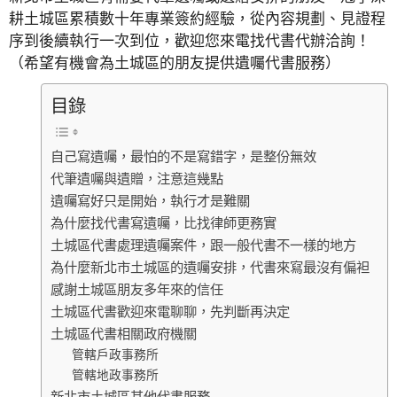
耕土城區累積數十年專業簽約經驗，從內容規劃、見證程
序到後續執行一次到位，歡迎您來電找代書代辦洽詢！
（希望有機會為土城區的朋友提供遺囑代書服務）
目錄
自己寫遺囑，最怕的不是寫錯字，是整份無效
代筆遺囑與遺贈，注意這幾點
遺囑寫好只是開始，執行才是難關
為什麼找代書寫遺囑，比找律師更務實
土城區代書處理遺囑案件，跟一般代書不一樣的地方
為什麼新北市土城區的遺囑安排，代書來寫最沒有偏袒
感謝土城區朋友多年來的信任
土城區代書歡迎來電聊聊，先判斷再決定
土城區代書相關政府機關
管轄戶政事務所
管轄地政事務所
新北市土城區其他代書服務