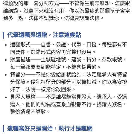
律預設的那一套分配方式——不管你生前怎麼想、怎麼跟
誰講過，沒寫下來就沒有用。你以為最疼的那個孩子會拿
到多一點，法律不認識你，法律只認識法條。
代筆遺囑與遺贈，注意這幾點
遺囑形式——自書、公證、代筆、口授，每種都有不
同要件，選錯形式內容再完整也沒用。
財產描述——土城區地號、建號、持分、存款帳號，
每一筆都要寫到能特定，不能含糊帶過。
特留分——不是你愛給誰就給誰，法定繼承人有特留
分保障。侵犯特留分的部分可以被扣減，你以為安排
好了，法院一樣幫你改回來。
見證人資格——不是誰都能當見證人，繼承人、受遺
贈人、他們的配偶或直系血親都不行。找錯人簽名，
整份遺囑不算數。
遺囑寫好只是開始，執行才是難關