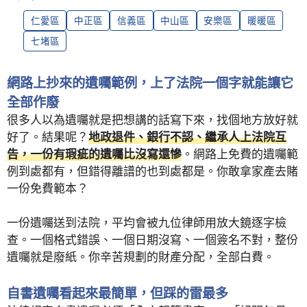
仁愛區
中正區
信義區
中山區
安樂區
暖暖區
七堵區
網路上抄來的遺囑範例，上了法院一個字就能讓它
全部作廢
很多人以為遺囑就是把想講的話寫下來，找個地方放好就
好了。結果呢？
地政退件、銀行不認、繼承人上法院互
告，一份有瑕疵的遺囑比沒寫還慘
。網路上免費的遺囑範
例到處都有，但錯得離譜的也到處都是。你敢拿家產去賭
一份免費範本？
一份遺囑送到法院，平均會被九位律師用放大鏡逐字檢
查。一個格式錯誤、一個日期沒寫、一個簽名不對，整份
遺囑就是廢紙。你辛苦規劃的財產分配，全部白費。
自書遺囑看起來最簡單，但踩的雷最多