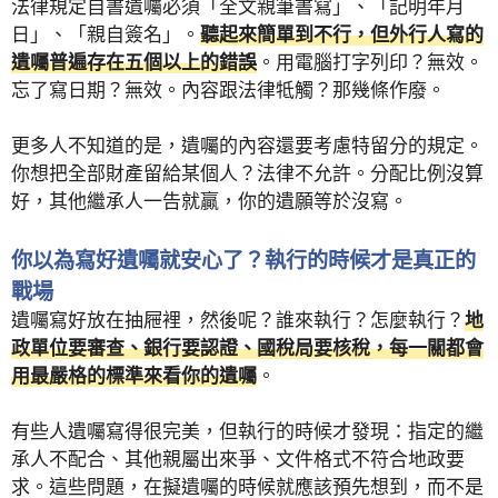
法律規定自書遺囑必須「全文親筆書寫」、「記明年月
日」、「親自簽名」。
聽起來簡單到不行，但外行人寫的
遺囑普遍存在五個以上的錯誤
。用電腦打字列印？無效。
忘了寫日期？無效。內容跟法律牴觸？那幾條作廢。
更多人不知道的是，遺囑的內容還要考慮特留分的規定。
你想把全部財產留給某個人？法律不允許。分配比例沒算
好，其他繼承人一告就贏，你的遺願等於沒寫。
你以為寫好遺囑就安心了？執行的時候才是真正的
戰場
遺囑寫好放在抽屜裡，然後呢？誰來執行？怎麼執行？
地
政單位要審查、銀行要認證、國稅局要核稅，每一關都會
用最嚴格的標準來看你的遺囑
。
有些人遺囑寫得很完美，但執行的時候才發現：指定的繼
承人不配合、其他親屬出來爭、文件格式不符合地政要
求。這些問題，在擬遺囑的時候就應該預先想到，而不是