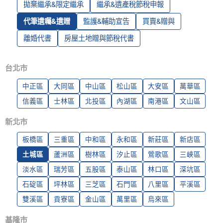
拋棄繼承&限定繼承
繼承&遺產稅節稅申報
代筆遺囑&遺贈
監護&輔助宣告
買賣&贈與
離婚代書
房屋土地贈與節稅代書
台北市
中正區
大同區
中山區
松山區
大安區
萬華區
信義區
士林區
北投區
內湖區
南港區
文山區
新北市
板橋區
三重區
中和區
永和區
新莊區
新店區
土城區
蘆洲區
樹林區
汐止區
鶯歌區
三峽區
淡水區
瑞芳區
五股區
泰山區
林口區
深坑區
石碇區
坪林區
三芝區
石門區
八里區
平溪區
雙溪區
貢寮區
金山區
萬里區
烏來區
基隆市