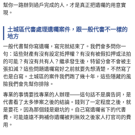
幫你一路辦到過戶完成的人，才是真正把遺囑的用意實
現。
土城區代書處理遺囑案件，跟一般代書不一樣的
地方
一般代書幫你寫遺囑，寫完就結束了。我們會多問你一
句：這些財產有沒有設定抵押權？有沒有被假扣押或法拍
的可能？有沒有共有人？繼承發生後，特留分會不會被主
張扣減？這些問題遺囑寫好之前就要先想清楚，不然寫了
也是白寫。土城區的案件我們跑了幾十年，這些隱藏的風
險我們會先幫你排除。
專業的事情要找專業的人辦理——這句話不是廣告詞，是
代書看了太多慘案之後的結論。錢到了一定程度之後，就
是要花，因為那個錢是避坑的。自己寫遺囑省下的代書
費，可能遠遠不夠補你遺囑被判無效之後家人打官司的費
用。