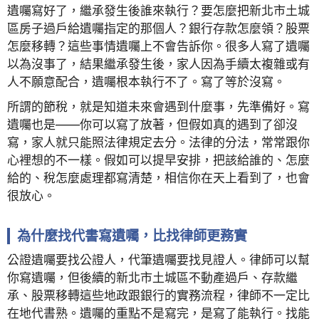
遺囑寫好了，繼承發生後誰來執行？要怎麼把新北市土城
區房子過戶給遺囑指定的那個人？銀行存款怎麼領？股票
怎麼移轉？這些事情遺囑上不會告訴你。很多人寫了遺囑
以為沒事了，結果繼承發生後，家人因為手續太複雜或有
人不願意配合，遺囑根本執行不了。寫了等於沒寫。
所謂的節稅，就是知道未來會遇到什麼事，先準備好。寫
遺囑也是——你可以寫了放著，但假如真的遇到了卻沒
寫，家人就只能照法律規定去分。法律的分法，常常跟你
心裡想的不一樣。假如可以提早安排，把該給誰的、怎麼
給的、稅怎麼處理都寫清楚，相信你在天上看到了，也會
很放心。
為什麼找代書寫遺囑，比找律師更務實
公證遺囑要找公證人，代筆遺囑要找見證人。律師可以幫
你寫遺囑，但後續的新北市土城區不動產過戶、存款繼
承、股票移轉這些地政跟銀行的實務流程，律師不一定比
在地代書熟。遺囑的重點不是寫完，是寫了能執行。找能