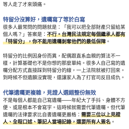
等人走了才來頭痛。
特留分沒算好，遺囑寫了等於白寫
很多人最常問的問題就是：「我可以把全部財產只留給某
個人嗎？」答案是：
不行。台灣民法規定每個繼承人都有
「特留分」，你不能用遺囑剝奪他們的最低保障
。
特留分的比例因身份而異，配偶跟直系血親的算法不一
樣，計算基礎也不是你想的那麼單純。很多人自己寫的遺
囑分配方式直接踩到特留分的線，一上法院就被打回來。
到時候不但遺願沒實現，還讓家人為了打官司反目成仇。
代筆遺囑更複雜，見證人選錯整份無效
不是每個人都能自己寫遺囑——年紀大了手抖、身體不方
便、或是根本不會寫字。這時候就需要代筆遺囑。但代筆
遺囑的法律要求比自書遺囑更嚴格：
需要三位以上見證
人、全程口述、筆記人當場記錄，還要所有人簽名
。