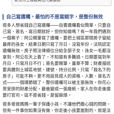
自己寫遺囑，最怕的不是寫錯字，是整份無效
很多人想省錢自己寫遺囑——自書遺囑看似簡單，只要自
己寫、簽名、寫日期就好。但你知道嗎？有一年我們遇到
一個案子：阿公親筆寫了遺囑，要把土城區那間房子留給
最疼的孫女。結果日期只寫了月日、沒寫年份，法院認定
遺囑無效。房子照法律順位分給全部子女，孫女一毛都沒
拿到。阿公在天上看了，不知道有多難過。日期要寫到年
月日，只寫月日不行；簽名要親筆，蓋章不算；財產描述
要具體到土城區地號、建號、持分比例，只寫「我名下的
房子」可能不夠。更不用說見證人的資格、人數、簽名方
式——一個環節錯了，整份遺囑可以被主張無效。你花心
思安排的財產分配，最後變成一張廢紙，家人在你走後還
要打官司。這不是省錢，是留麻煩。
很多爸爸媽媽一輩子保護小孩，不讓他們擔心錢的問題。
但有一件事你如果沒有做，你走後小孩要面對的，就是法