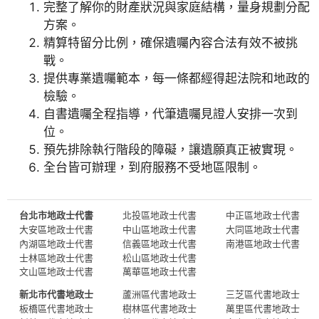
完整了解你的財產狀況與家庭結構，量身規劃分配
方案。
精算特留分比例，確保遺囑內容合法有效不被挑
戰。
提供專業遺囑範本，每一條都經得起法院和地政的
檢驗。
自書遺囑全程指導，代筆遺囑見證人安排一次到
位。
預先排除執行階段的障礙，讓遺願真正被實現。
全台皆可辦理，到府服務不受地區限制。
台北市地政士代書
北投區地政士代書
中正區地政士代書
大安區地政士代書
中山區地政士代書
大同區地政士代書
內湖區地政士代書
信義區地政士代書
南港區地政士代書
士林區地政士代書
松山區地政士代書
文山區地政士代書
萬華區地政士代書
新北市代書地政士
蘆洲區代書地政士
三芝區代書地政士
板橋區代書地政士
樹林區代書地政士
萬里區代書地政士