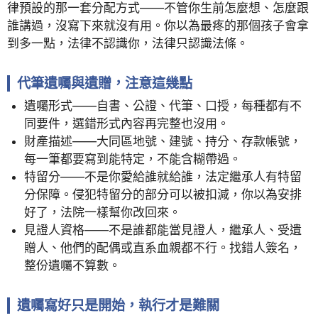
律預設的那一套分配方式——不管你生前怎麼想、怎麼跟
誰講過，沒寫下來就沒有用。你以為最疼的那個孩子會拿
到多一點，法律不認識你，法律只認識法條。
代筆遺囑與遺贈，注意這幾點
遺囑形式——自書、公證、代筆、口授，每種都有不
同要件，選錯形式內容再完整也沒用。
財產描述——大同區地號、建號、持分、存款帳號，
每一筆都要寫到能特定，不能含糊帶過。
特留分——不是你愛給誰就給誰，法定繼承人有特留
分保障。侵犯特留分的部分可以被扣減，你以為安排
好了，法院一樣幫你改回來。
見證人資格——不是誰都能當見證人，繼承人、受遺
贈人、他們的配偶或直系血親都不行。找錯人簽名，
整份遺囑不算數。
遺囑寫好只是開始，執行才是難關