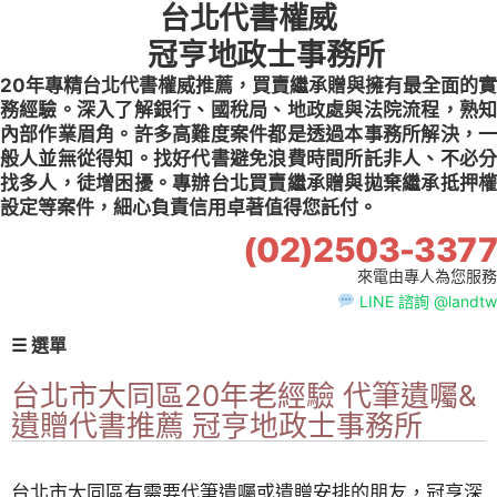
台北代書權威
Skip
to
冠亨地政士事務所
content
20年專精台北代書權威推薦，買賣繼承贈與擁有最全面的實
務經驗。深入了解銀行、國稅局、地政處與法院流程，熟知
內部作業眉角。許多高難度案件都是透過本事務所解決，一
般人並無從得知。找好代書避免浪費時間所託非人、不必分
找多人，徒增困擾。專辦台北買賣繼承贈與拋棄繼承抵押權
設定等案件，細心負責信用卓著值得您託付。
(02)2503-3377
來電由專人為您服務
LINE 諮詢 @landtw
☰ 選單
台北市大同區20年老經驗 代筆遺囑&
遺贈代書推薦 冠亨地政士事務所
台北市大同區有需要代筆遺囑或遺贈安排的朋友，冠亨深