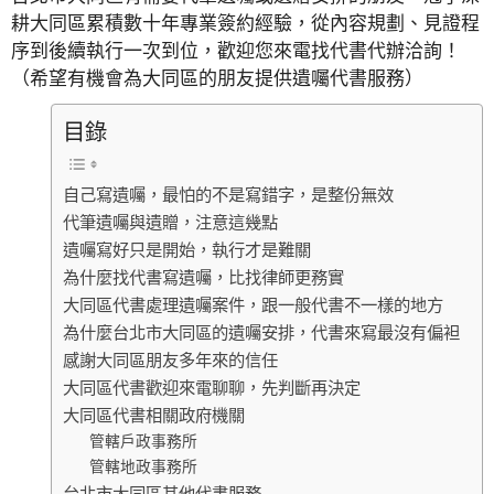
耕大同區累積數十年專業簽約經驗，從內容規劃、見證程
序到後續執行一次到位，歡迎您來電找代書代辦洽詢！
（希望有機會為大同區的朋友提供遺囑代書服務）
目錄
自己寫遺囑，最怕的不是寫錯字，是整份無效
代筆遺囑與遺贈，注意這幾點
遺囑寫好只是開始，執行才是難關
為什麼找代書寫遺囑，比找律師更務實
大同區代書處理遺囑案件，跟一般代書不一樣的地方
為什麼台北市大同區的遺囑安排，代書來寫最沒有偏袒
感謝大同區朋友多年來的信任
大同區代書歡迎來電聊聊，先判斷再決定
大同區代書相關政府機關
管轄戶政事務所
管轄地政事務所
台北市大同區其他代書服務