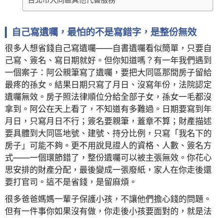
自己寫遺囑，最怕的不是寫錯字，是整份無效
很多人想省錢自己寫遺囑——自書遺囑看似簡單，只要自
己寫、簽名、寫日期就好。但你知道嗎？有一年我們遇到
一個案子：阿公親筆寫了遺囑，要把大同區那間房子留給
最疼的孫女。結果日期只寫了月日、沒寫年份，法院認定
遺囑無效。房子照法律順位分給全部子女，孫女一毛都沒
拿到。阿公在天上看了，不知道有多難過。日期要寫到年
月日，只寫月日不行；簽名要親筆，蓋章不算；財產描述
要具體到大同區地號、建號、持分比例，只寫「我名下的
房子」可能不夠。更不用說見證人的資格、人數、簽名方
式——一個環節錯了，整份遺囑可以被主張無效。你花心
思安排的財產分配，最後變成一張廢紙，家人在你走後還
要打官司。這不是省錢，是留麻煩。
很多爸爸媽媽一輩子保護小孩，不讓他們擔心錢的問題。
但有一件事你如果沒有做，你走後小孩要面對的，就是法