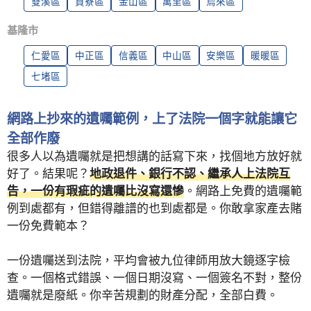
雙溪區
貢寮區
金山區
萬里區
烏來區
基隆市
仁愛區
中正區
信義區
中山區
安樂區
暖暖區
七堵區
網路上抄來的遺囑範例，上了法院一個字就能讓它
全部作廢
很多人以為遺囑就是把想講的話寫下來，找個地方放好就
好了。結果呢？
地政退件、銀行不認、繼承人上法院互
告，一份有瑕疵的遺囑比沒寫還慘
。網路上免費的遺囑範
例到處都有，但錯得離譜的也到處都是。你敢拿家產去賭
一份免費範本？
一份遺囑送到法院，平均會被九位律師用放大鏡逐字檢
查。一個格式錯誤、一個日期沒寫、一個簽名不對，整份
遺囑就是廢紙。你辛苦規劃的財產分配，全部白費。