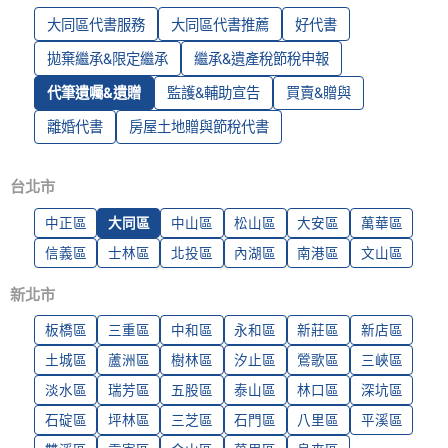
大同區代書服務
大同區代書推薦
好代書
拋棄繼承&限定繼承
繼承&遺產稅節稅申報
代筆遺囑&遺贈
監護&輔助宣告
買賣&贈與
離婚代書
房屋土地贈與節稅代書
台北市
中正區
大同區
中山區
松山區
大安區
萬華區
信義區
士林區
北投區
內湖區
南港區
文山區
新北市
板橋區
三重區
中和區
永和區
新莊區
新店區
土城區
蘆洲區
樹林區
汐止區
鶯歌區
三峽區
淡水區
瑞芳區
五股區
泰山區
林口區
深坑區
石碇區
坪林區
三芝區
石門區
八里區
平溪區