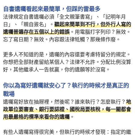
自書遺囑看起來最簡單，但踩的雷最多
法律規定自書遺囑必須「全文親筆書寫」、「記明年月
日」、「親自簽名」。
聽起來簡單到不行，但外行人寫的
遺囑普遍存在五個以上的錯誤
。用電腦打字列印？無效。
忘了寫日期？無效。內容跟法律牴觸？那幾條作廢。
更多人不知道的是，遺囑的內容還要考慮特留分的規定。
你想把全部財產留給某個人？法律不允許。分配比例沒算
好，其他繼承人一告就贏，你的遺願等於沒寫。
你以為寫好遺囑就安心了？執行的時候才是真正的
戰場
遺囑寫好放在抽屜裡，然後呢？誰來執行？怎麼執行？
地
政單位要審查、銀行要認證、國稅局要核稅，每一關都會
用最嚴格的標準來看你的遺囑
。
有些人遺囑寫得很完美，但執行的時候才發現：指定的繼