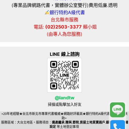
(專業品牌網路代書，實體辦公室雙行)費用低廉.透明
銀行特約A級代書
台北縣市服務
電話:
(02)2503-3377
賴小姐
(由專人為您服務)
LINE 線上諮詢
@landtw
掃描或點擊加入好友
=20年老經驗★台北市新北市專業代書權威★網路好評最高★銀行特約A級代書=貧寒清苦扶
助=
服務區域：大台北地區。服務項目：
遺產繼承.贈與.節稅.房屋土地買賣過戶.銀行貸款抵押權
設定
等土地登記事項