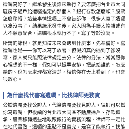
遺囑寫好了，繼承發生後誰來執行？要怎麼把台北市大同
區房子過戶給遺囑指定的那個人？銀行存款怎麼領？股票
怎麼移轉？這些事情遺囑上不會告訴你。很多人寫了遺囑
以為沒事了，結果繼承發生後，家人因為手續太複雜或有
人不願意配合，遺囑根本執行不了。寫了等於沒寫。
所謂的節稅，就是知道未來會遇到什麼事，先準備好。寫
遺囑也是——你可以寫了放著，但假如真的遇到了卻沒
寫，家人就只能照法律規定去分。法律的分法，常常跟你
心裡想的不一樣。假如可以提早安排，把該給誰的、怎麼
給的、稅怎麼處理都寫清楚，相信你在天上看到了，也會
很放心。
為什麼找代書寫遺囑，比找律師更務實
公證遺囑要找公證人，代筆遺囑要找見證人。律師可以幫
你寫遺囑，但後續的台北市大同區不動產過戶、存款繼
承、股票移轉這些地政跟銀行的實務流程，律師不一定比
在地代書熟。遺囑的重點不是寫完，是寫了能執行。找能