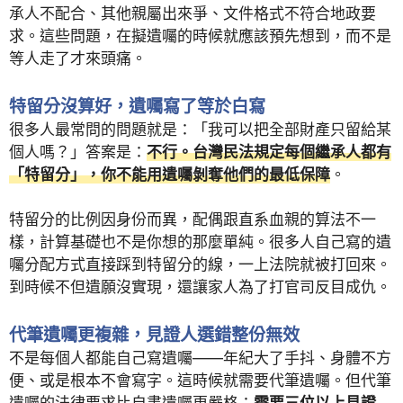
承人不配合、其他親屬出來爭、文件格式不符合地政要
求。這些問題，在擬遺囑的時候就應該預先想到，而不是
等人走了才來頭痛。
特留分沒算好，遺囑寫了等於白寫
很多人最常問的問題就是：「我可以把全部財產只留給某
個人嗎？」答案是：
不行。台灣民法規定每個繼承人都有
「特留分」，你不能用遺囑剝奪他們的最低保障
。
特留分的比例因身份而異，配偶跟直系血親的算法不一
樣，計算基礎也不是你想的那麼單純。很多人自己寫的遺
囑分配方式直接踩到特留分的線，一上法院就被打回來。
到時候不但遺願沒實現，還讓家人為了打官司反目成仇。
代筆遺囑更複雜，見證人選錯整份無效
不是每個人都能自己寫遺囑——年紀大了手抖、身體不方
便、或是根本不會寫字。這時候就需要代筆遺囑。但代筆
遺囑的法律要求比自書遺囑更嚴格：
需要三位以上見證