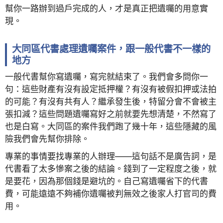
幫你一路辦到過戶完成的人，才是真正把遺囑的用意實
現。
大同區代書處理遺囑案件，跟一般代書不一樣的
地方
一般代書幫你寫遺囑，寫完就結束了。我們會多問你一
句：這些財產有沒有設定抵押權？有沒有被假扣押或法拍
的可能？有沒有共有人？繼承發生後，特留分會不會被主
張扣減？這些問題遺囑寫好之前就要先想清楚，不然寫了
也是白寫。大同區的案件我們跑了幾十年，這些隱藏的風
險我們會先幫你排除。
專業的事情要找專業的人辦理——這句話不是廣告詞，是
代書看了太多慘案之後的結論。錢到了一定程度之後，就
是要花，因為那個錢是避坑的。自己寫遺囑省下的代書
費，可能遠遠不夠補你遺囑被判無效之後家人打官司的費
用。