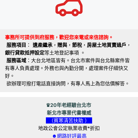
事務所可提供到府服務，歡迎您來電或來信諮詢。
服務項目
：
遺產繼承
，
贈與
，
節稅
，
房屋土地買賣過戶
，
銀行貸款抵押設定
等土地登記事項 。
服務區域
：大台北地區皆有。台北市案件與台北縣案件皆
有專人負責處理。外務也與內勤分開，處理案件仔細快又
好。
欲辦理可撥打電話直接詢問，有專人馬上為您估價解答。
♛20年老經驗台北市
新北市專業代書權威
（貧寒清苦扶助 ）
地政公會公定執業收費*折扣
☻網路好評最高