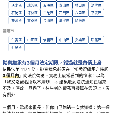
淡水區
瑞芳區
五股區
泰山區
林口區
深坑區
石碇區
坪林區
三芝區
石門區
八里區
平溪區
雙溪區
貢寮區
金山區
萬里區
烏來區
基隆市
仁愛區
中正區
信義區
中山區
安樂區
暖暖區
七堵區
拋棄繼承有3個月法定期限，錯過就是負債上身
依民法第 1174 條，拋棄繼承必須在「知悉得繼承之時起
3 個月內
」向法院聲請。實務上最常看到的慘案：以為
「我又沒簽名所以不用辦」→ 結果收到法院通知已經來
不及。時效一旦過了，往生者的債務直接算在您頭上，沒
有例外。
三個月，聽起來很長。但你自己跑過一次就知道：第一週