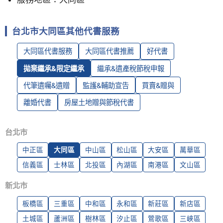
台北市大同區其他代書服務
大同區代書服務
大同區代書推薦
好代書
拋棄繼承&限定繼承
繼承&遺產稅節稅申報
代筆遺囑&遺贈
監護&輔助宣告
買賣&贈與
離婚代書
房屋土地贈與節稅代書
台北市
中正區
大同區
中山區
松山區
大安區
萬華區
信義區
士林區
北投區
內湖區
南港區
文山區
新北市
板橋區
三重區
中和區
永和區
新莊區
新店區
土城區
蘆洲區
樹林區
汐止區
鶯歌區
三峽區