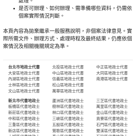
處理。
是否可辦理、如何辦理、需準備哪些資料，仍需依
個案實際情況判斷。
本頁內容為拋棄繼承一般服務說明，非個案法律意見。實
際所需文件、辦理方式、處理時程及最終結果，仍應依個
案情況及相關機關規定為準。
台北市地政士代書
北投區地政士代書
中正區地政士代書
大安區地政士代書
中山區地政士代書
大同區地政士代書
內湖區地政士代書
信義區地政士代書
南港區地政士代書
士林區地政士代書
松山區地政士代書
文山區地政士代書
萬華區地政士代書
新北市代書地政士
蘆洲區代書地政士
三芝區代書地政士
板橋區代書地政士
樹林區代書地政士
萬里區代書地政士
新莊區代書地政士
林口區代書地政士
金山區代書地政士
中和區代書地政士
三峽區代書地政士
貢寮區代書地政士
三重區代書地政士
五股區代書地政士
石門區代書地政士
新店區代書地政士
鶯歌區代書地政士
雙溪區代書地政士