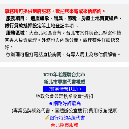
事務所可提供到府服務，歡迎您來電或來信諮詢。
服務項目
：
遺產繼承
，
贈與
，
節稅
，
房屋土地買賣過戶
，
銀行貸款抵押設定
等土地登記事項 。
服務區域
：大台北地區皆有。台北市案件與台北縣案件皆
有專人負責處理。外務也與內勤分開，處理案件仔細快又
好。
欲辦理可撥打電話直接詢問，有專人馬上為您估價解答。
♛20年老經驗台北市
新北市專業代書權威
（貧寒清苦扶助 ）
地政公會公定執業收費*折扣
☻網路好評最高
(專業品牌網路代書，實體辦公室雙行)費用低廉.透明
銀行特約A級代書
台北縣市服務