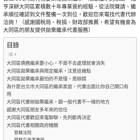
亨深耕大同區累積數十年專業簽約經驗，從法院聲請、繼
承順位確認到文件整備一次到位，歡迎您來電找代書代辦
洽詢！（感謝國稅局、稅捐、財政部推薦，希望有機會為
大同區的朋友提供拋棄繼承代書服務）
目錄
大同區債務繼承要小心，不是不去處理就會消失
大同區拋棄繼承與限定繼承，注意這幾點
大同區拋棄繼承最怕的不是慢，是辦錯
為什麼台北市大同區的繼承家庭，代書出面比你自己開口有
用
大同區代書辦拋棄繼承，跟一般代書不一樣的地方
感謝大同區朋友多年來的信任
大同區代書歡迎來電聊聊，先判斷再決定
大同區代書相關政府機關
管轄法院
管轄戶政事務所