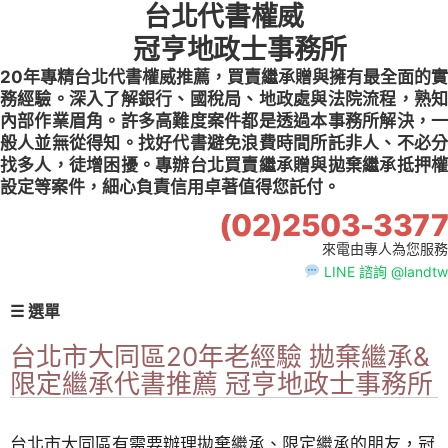
台北代書權威
Skip
to
冠亨地政士事務所
content
20年專精台北代書權威推薦，買賣繼承贈與擁有最全面的實
務經驗。深入了解銀行、國稅局、地政處與法院流程，熟知
內部作業眉角。許多高難度案件都是透過本事務所解決，一
般人並無從得知。找好代書避免浪費時間所託非人、不必分
找多人，徒增困擾。專辦台北買賣繼承贈與拋棄繼承抵押權
設定等案件，細心負責信用卓著值得您託付。
(02)2503-3377
來電由專人為您服務
LINE 諮詢 @landtw
☰ 選單
台北市大同區20年老經驗 拋棄繼承&
限定繼承代書推薦 冠亨地政士事務所
台北市大同區有需要辦理拋棄繼承、限定繼承的朋友，冠