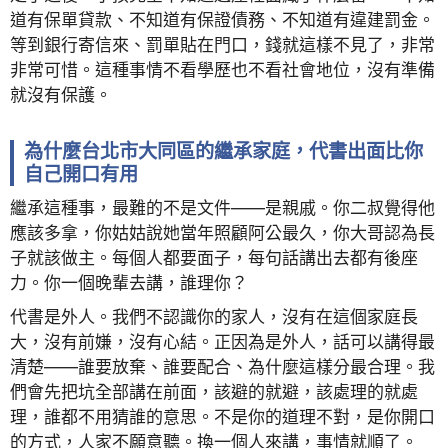
道有保單貸款、不知道有保證債務、不知道有違建罰金。
等到銀行寄信來、罰單貼在門口，錢就這樣不見了，非常
非常可惜。這種事情不看學歷也不看社會地位，沒有準備
就沒有保護。
為什麼台北市大同區的繼承家庭，代書出面比你
自己開口有用
繼承這種事，最難的不是文件——是親戚。你二叔覺得他
應該多拿，你姑姑說她當年照顧阿公最久，你大哥認為長
子就該做主。每個人都要面子，每句話講出去都有後座
力。你一個晚輩去講，誰理你？
代書是外人。我們不認識你的家人，沒有在這個家庭長
大，沒有前嫌，沒有心結。正因為是外人，話可以講得最
清楚——誰要放棄、誰要配合、為什麼這樣分最合理。我
們會先把坑全部講在前面，該避的就避，該處理的就處
理，誰都不用猜誰的意思。不是你的道理不對，是你開口
的方式，人家不願意聽。換一個人來講，事情就順了。