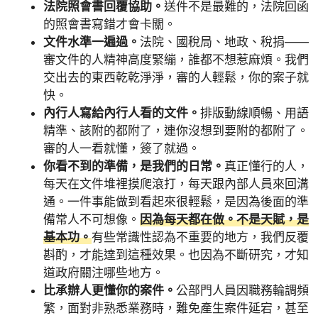
法院照會書回覆協助。
送件不是最難的，法院回函
的照會書寫錯才會卡關。
文件水準一遍過。
法院、國稅局、地政、稅捐——
審文件的人精神高度緊繃，誰都不想惹麻煩。我們
交出去的東西乾乾淨淨，審的人輕鬆，你的案子就
快。
內行人寫給內行人看的文件。
排版動線順暢、用語
精準、該附的都附了，連你沒想到要附的都附了。
審的人一看就懂，簽了就過。
你看不到的準備，是我們的日常。
真正懂行的人，
每天在文件堆裡摸爬滾打，每天跟內部人員來回溝
通。一件事能做到看起來很輕鬆，是因為後面的準
備常人不可想像。
因為每天都在做。不是天賦，是
基本功。
有些常識性認為不重要的地方，我們反覆
斟酌，才能達到這種效果。也因為不斷研究，才知
道政府關注哪些地方。
比承辦人更懂你的案件。
公部門人員因職務輪調頻
繁，面對非熟悉業務時，難免產生案件延宕，甚至