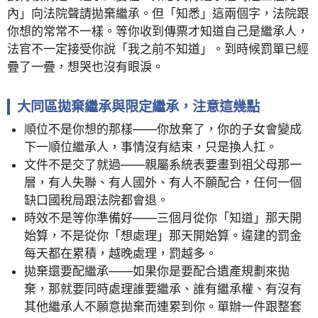
內」向法院聲請拋棄繼承。但「知悉」這兩個字，法院跟
你想的常常不一樣。等你收到傳票才知道自己是繼承人，
法官不一定接受你說「我之前不知道」。到時候罰單已經
疊了一疊，想哭也沒有眼淚。
大同區拋棄繼承與限定繼承，注意這幾點
順位不是你想的那樣——你放棄了，你的子女會變成
下一順位繼承人，事情沒有結束，只是換人扛。
文件不是交了就過——親屬系統表要畫到祖父母那一
層，有人失聯、有人國外、有人不願配合，任何一個
缺口國稅局跟法院都會退。
時效不是等你準備好——三個月從你「知道」那天開
始算，不是從你「想處理」那天開始算。違建的罰金
每天都在累積，越晚處理，罰越多。
拋棄還要配繼承——如果你是要配合遺產規劃來拋
棄，那就要同時處理誰要繼承、誰有繼承權、有沒有
其他繼承人不願意拋棄而連累到你。單辦一件跟整套