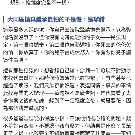
規劃，複雜度完全不一樣。
大同區拋棄繼承最怕的不是慢，是辦錯
這是最多人踩的坑。你自己去法院聲請拋棄繼承，以為簽
個名就沒事了。但你沒有同時處理你的子女——民法規
定，第一順位拋棄，第二順位自動遞補。你死去的爸爸欠
的債，你放棄了，你的兒子變成債務人。你有跟你兒子講
這件事嗎？
還有那種更冤的：想省錢自己辦，辦到一半發現不對勁才
來找代書幫忙。那時候時效通常已經很緊了，有些甚至已
經過了期限。我們只能祝他好運，表達同情。專業的事情
要找專業的人辦理——這句話不是廣告詞，是代書看了太
多慘案之後的結論。錢到了一定程度之後，就是要花，因
為那個錢是避坑的。
很多爸爸媽媽從小保護小孩，不讓他們擔心錢的問題，錢
不是好東西嘛，不要讓小孩有壓力。但結果是什麼？長輩
走了之後，小孩完全不知道遺產裡面藏了什麼雷——不知