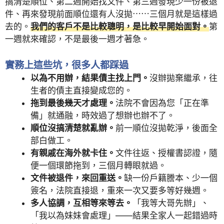
搞清楚順位、第二週開始找文件、第三週發現少一份被退
件、再來發現前面順位還有人沒拋⋯⋯三個月就是這樣過
去的。
我們的客戶不是比較聰明，是比較早開始面對。
第
一週就來確認，不是最後一週才著急。
實務上這些坑，很多人都踩過
以為不用辦，結果債主找上門。
沒辦拋棄繼承，往
生者的債主直接變成您的。
拖到最後幾天才處理。
法院不會因為您「正在準
備」就通融，時效過了想辦也辦不了。
順位沒搞清楚就亂辦。
前一順位沒拋乾淨，後面全
部白做工。
有親戚在海外就卡住。
文件往返、授權書認證，隨
便一個環節拖到，三個月轉眼就過。
文件被退件，來回重送。
缺一份戶籍謄本、少一個
簽名，法院直接退，重來一次又要多等好幾週。
多人協調，互相等來等去。
「我等大哥先辦」、
「我以為妹妹會處理」——結果全家人一起錯過時