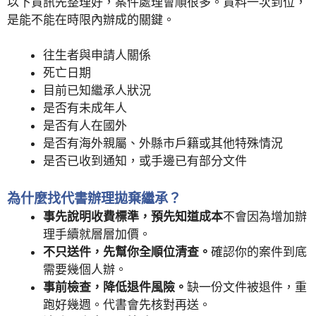
以下資訊先整理好，案件處理會順很多。資料一次到位，
是能不能在時限內辦成的關鍵。
往生者與申請人關係
死亡日期
目前已知繼承人狀況
是否有未成年人
是否有人在國外
是否有海外親屬、外縣市戶籍或其他特殊情況
是否已收到通知，或手邊已有部分文件
為什麼找代書辦理拋棄繼承？
事先說明收費標準，預先知道成本
不會因為增加辦
理手續就層層加價。
不只送件，先幫你全順位清查。
確認你的案件到底
需要幾個人辦。
事前檢查，降低退件風險。
缺一份文件被退件，重
跑好幾週。代書會先核對再送。