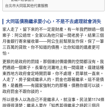
台北市大同區其他代書服務
大同區債務繼承要小心，不是不去處理就會消失
家人走了，留下來的不一定是財產。有一年我們辦過一個
案子：阿公過世，全家以為他只留一間老房子，結果三個
月後銀行寄來催收單——阿公生前幫朋友作保，保了一筆
三百萬的貸款。你不知道的債務，比你知道的遺產更可
怕。
更狠的是政府的罰錢，那個連討價還價的空間都沒有。我
們遇過一個案子，長輩在河灘地上有一間違建，違建這種
東西地方政府會定時開罰單，你不處理，罰單就一直來。
人走了，房子變成繼承人的，罰金也跟著繼承。這不是債
務，是義務——有國家強制力的那種。債務你還可以談，
政府罰金不跟你談的。
所以很多人以為自己不是繼承人，就沒事。民法第1174條
說得很清楚：繼承人要在「知悉其得繼承之時起三個月