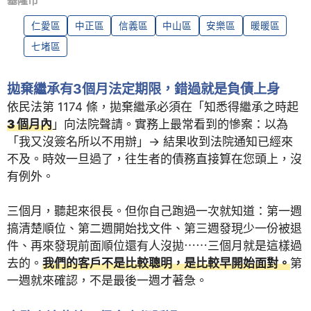
基隆市
仁愛區
中正區
信義區
中山區
安樂區
暖暖區
七堵區
拋棄繼承有3個月法定期限，錯過就是負債上身
依民法第 1174 條，拋棄繼承必須在「知悉得繼承之時起
3 個月內
」向法院聲請。實務上最常看到的慘案：以為
「我又沒簽名所以不用辦」→ 結果收到法院通知已經來
不及。時效一旦過了，往生者的債務直接算在您頭上，沒
有例外。
三個月，聽起來很長。但你自己跑過一次就知道：第一週
搞清楚順位、第二週開始找文件、第三週發現少一份被退
件、再來發現前面順位還有人沒拋⋯⋯三個月就是這樣過
去的。
我們的客戶不是比較聰明，是比較早開始面對。
第
一週就來確認，不是最後一週才著急。