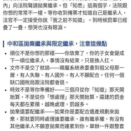
內」向法院聲請拋棄繼承。但「知悉」這兩個字，法院跟
你想的常常不一樣。等你收到傳票才知道自己是繼承人，
法官不一定接受你說「我之前不知道」。到時候罰單已經
疊了一疊，想哭也沒有眼淚。
中和區拋棄繼承與限定繼承，注意這幾點
順位不是你想的那樣——你放棄了，你的子女會變成
下一順位繼承人，事情沒有結束，只是換人扛。
文件不是交了就過——親屬系統表要畫到祖父母那一
層，有人失聯、有人國外、有人不願配合，任何一個
缺口國稅局跟法院都會退。
時效不是等你準備好——三個月從你「知道」那天開
始算，不是從你「想處理」那天開始算。違建的罰金
每天都在累積，越晚處理，罰越多。
拋棄還要配繼承——如果你是要配合遺產規劃來拋
棄，那就要同時處理誰要繼承、誰有繼承權、有沒有
其他繼承人不願意拋棄而連累到你。單辦一件跟整套