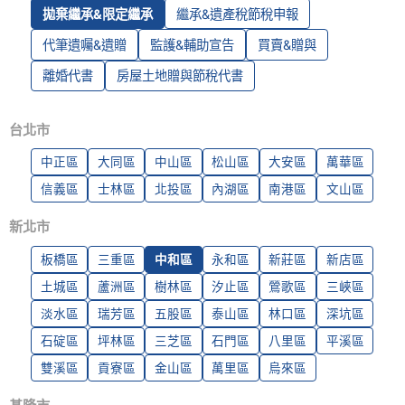
拋棄繼承&限定繼承
繼承&遺產稅節稅申報
代筆遺囑&遺贈
監護&輔助宣告
買賣&贈與
離婚代書
房屋土地贈與節稅代書
台北市
中正區
大同區
中山區
松山區
大安區
萬華區
信義區
士林區
北投區
內湖區
南港區
文山區
新北市
板橋區
三重區
中和區
永和區
新莊區
新店區
土城區
蘆洲區
樹林區
汐止區
鶯歌區
三峽區
淡水區
瑞芳區
五股區
泰山區
林口區
深坑區
石碇區
坪林區
三芝區
石門區
八里區
平溪區
雙溪區
貢寮區
金山區
萬里區
烏來區