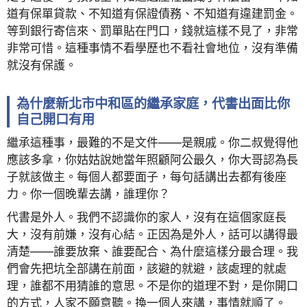
道有保單貸款、不知道有保證債務、不知道有違建罰金。
等到銀行寄信來、罰單貼在門口，錢就這樣不見了，非常
非常可惜。這種事情不看學歷也不看社會地位，沒有準備
就沒有保護。
為什麼新北市中和區的繼承家庭，代書出面比你
自己開口有用
繼承這種事，最難的不是文件——是親戚。你二叔覺得他
應該多拿，你姑姑說她當年照顧阿公最久，你大哥認為長
子就該做主。每個人都要面子，每句話講出去都有後座
力。你一個晚輩去講，誰理你？
代書是外人。我們不認識你的家人，沒有在這個家庭長
大，沒有前嫌，沒有心結。正因為是外人，話可以講得最
清楚——誰要放棄、誰要配合、為什麼這樣分最合理。我
們會先把坑全部講在前面，該避的就避，該處理的就處
理，誰都不用猜誰的意思。不是你的道理不對，是你開口
的方式，人家不願意聽。換一個人來講，事情就順了。