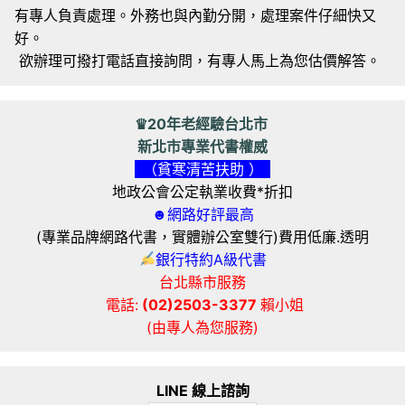
有專人負責處理。外務也與內勤分開，處理案件仔細快又
好。
欲辦理可撥打電話直接詢問，有專人馬上為您估價解答。
♛20年老經驗台北市
新北市專業代書權威
（貧寒清苦扶助 ）
地政公會公定執業收費*折扣
☻網路好評最高
(專業品牌網路代書，實體辦公室雙行)費用低廉.透明
銀行特約A級代書
台北縣市服務
電話:
(02)2503-3377
賴小姐
(由專人為您服務)
LINE 線上諮詢