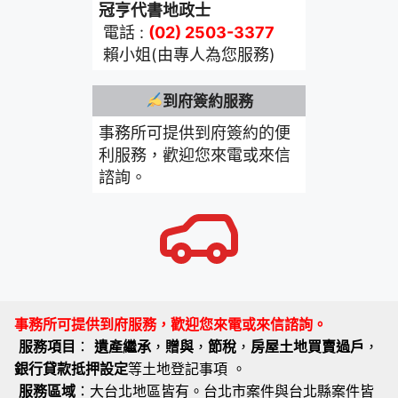
冠亨代書地政士
電話 :
(02) 2503-3377
賴小姐(由專人為您服務)
到府簽約服務
事務所可提供到府簽約的便
利服務，歡迎您來電或來信
諮詢。
事務所可提供到府服務，歡迎您來電或來信諮詢。
服務項目
：
遺產繼承
，
贈與
，
節稅
，
房屋土地買賣過戶
，
銀行貸款抵押設定
等土地登記事項 。
服務區域
：大台北地區皆有。台北市案件與台北縣案件皆