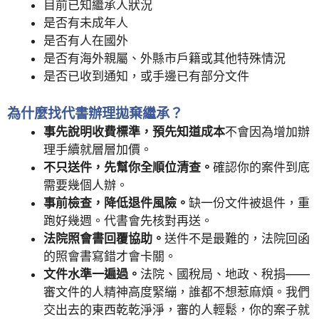
目前已知繼承人狀況
是否有未成年人
是否有人在國外
是否有海外親屬、外縣市戶籍或其他特殊情況
是否已收到通知，或手邊已有部分文件
為什麼找代書辦理拋棄繼承？
事先說明收費標準，預先知道成本
不會因為增加辦
理手續就層層加價。
不只送件，先幫你全順位清查。
確認你的案件到底
需要幾個人辦。
事前檢查，降低退件風險。
缺一份文件被退件，重
跑好幾週。代書會先核對再送。
法院照會書回覆協助。
送件不是最難的，法院回函
的照會書寫錯才會卡關。
文件水準一遍過。
法院、國稅局、地政、稅捐——
審文件的人精神高度緊繃，誰都不想惹麻煩。我們
交出去的東西乾乾淨淨，審的人輕鬆，你的案子就