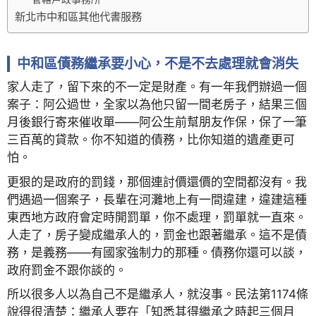
新北市中和區其他代書服務
中和區債務繼承要小心，不是不去處理就會消失
家人走了，留下來的不一定是財產。有一年我們辦過一個
案子：阿公過世，全家以為他只留一間老房子，結果三個
月後銀行寄來催收單——阿公生前幫朋友作保，保了一筆
三百萬的貸款。你不知道的債務，比你知道的遺產更可
怕。
更狠的是政府的罰錢，那個連討價還價的空間都沒有。我
們遇過一個案子，長輩在河灘地上有一間違建，違建這種
東西地方政府會定時開罰單，你不處理，罰單就一直來。
人走了，房子變成繼承人的，罰金也跟著繼承。這不是債
務，是義務——有國家強制力的那種。債務你還可以談，
政府罰金不跟你談的。
所以很多人以為自己不是繼承人，就沒事。民法第1174條
說得很清楚：繼承人要在「知悉其得繼承之時起三個月