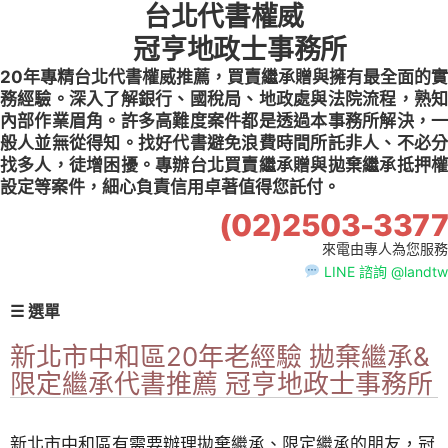
台北代書權威
Skip
to
冠亨地政士事務所
content
20年專精台北代書權威推薦，買賣繼承贈與擁有最全面的實
務經驗。深入了解銀行、國稅局、地政處與法院流程，熟知
內部作業眉角。許多高難度案件都是透過本事務所解決，一
般人並無從得知。找好代書避免浪費時間所託非人、不必分
找多人，徒增困擾。專辦台北買賣繼承贈與拋棄繼承抵押權
設定等案件，細心負責信用卓著值得您託付。
(02)2503-3377
來電由專人為您服務
LINE 諮詢 @landtw
☰ 選單
新北市中和區20年老經驗 拋棄繼承&
限定繼承代書推薦 冠亨地政士事務所
新北市中和區有需要辦理拋棄繼承、限定繼承的朋友，冠