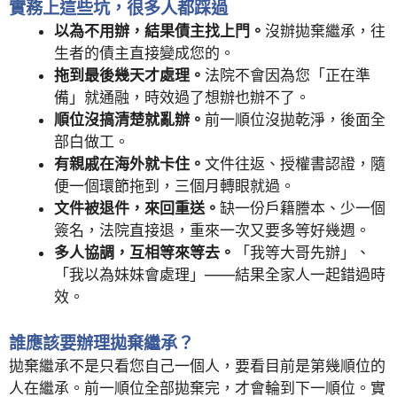
實務上這些坑，很多人都踩過
以為不用辦，結果債主找上門。
沒辦拋棄繼承，往
生者的債主直接變成您的。
拖到最後幾天才處理。
法院不會因為您「正在準
備」就通融，時效過了想辦也辦不了。
順位沒搞清楚就亂辦。
前一順位沒拋乾淨，後面全
部白做工。
有親戚在海外就卡住。
文件往返、授權書認證，隨
便一個環節拖到，三個月轉眼就過。
文件被退件，來回重送。
缺一份戶籍謄本、少一個
簽名，法院直接退，重來一次又要多等好幾週。
多人協調，互相等來等去。
「我等大哥先辦」、
「我以為妹妹會處理」——結果全家人一起錯過時
效。
誰應該要辦理拋棄繼承？
拋棄繼承不是只看您自己一個人，要看目前是第幾順位的
人在繼承。前一順位全部拋棄完，才會輪到下一順位。實