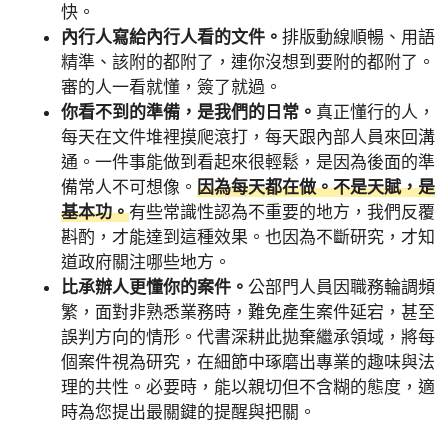
快。
內行人寫給內行人看的文件。
排版動線順暢、用語
精準、該附的都附了，連你沒想到要附的都附了。
審的人一看就懂，簽了就過。
你看不到的準備，是我們的日常。
真正懂行的人，
每天在文件堆裡摸爬滾打，每天跟內部人員來回溝
通。一件事能做到看起來很輕鬆，是因為後面的準
備常人不可想像。
因為每天都在做。不是天賦，是
基本功。
有些常識性認為不重要的地方，我們反覆
斟酌，才能達到這種效果。也因為不斷研究，才知
道政府關注哪些地方。
比承辦人更懂你的案件。
公部門人員因職務輪調頻
繁，面對非熟悉業務時，難免產生案件延宕，甚至
誤判方向的情形。代書深耕此拋棄繼承領域，將每
個案件視為研究，在細節中琢磨出專業的趣味與法
理的共性。必要時，能以親切但不含糊的態度，適
時為您提出最關鍵的提醒與把關。