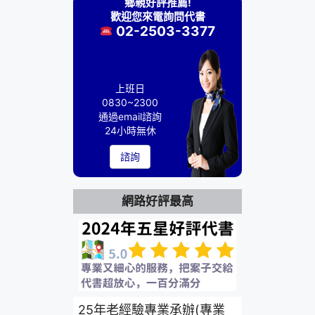
鄉親好評推薦!
歡迎您來電詢問代書
02-2503-3377
上班日
0830~2300
通過email諮詢
24小時無休
諮詢
網路好評最高
25年老經驗專業承辦(專業