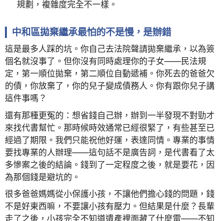
規劃，複雜度完全不一樣。
中和區拋棄繼承最怕的不是慢，是辦錯
這是最多人踩的坑。你自己去法院聲請拋棄繼承，以為簽
個名就沒事了。但你沒有同時處理你的子女——民法規
定，第一順位拋棄，第二順位自動遞補。你死去的爸爸欠
的債，你放棄了，你的兒子變成債務人。你有跟你兒子講
這件事嗎？
還有那種更冤的：想省錢自己辦，辦到一半發現不對勁才
來找代書幫忙。那時候時效通常已經很緊了，有些甚至已
經過了期限。我們只能祝他好運，表達同情。專業的事情
要找專業的人辦理——這句話不是廣告詞，是代書看了太
多慘案之後的結論。錢到了一定程度之後，就是要花，因
為那個錢是避坑的。
很多爸爸媽媽從小保護小孩，不讓他們擔心錢的問題，錢
不是好東西嘛，不要讓小孩有壓力。但結果是什麼？長輩
走了之後，小孩完全不知道遺產裡面藏了什麼雷——不知