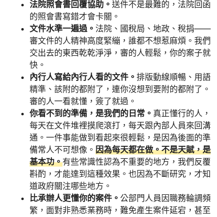
法院照會書回覆協助。
送件不是最難的，法院回函
的照會書寫錯才會卡關。
文件水準一遍過。
法院、國稅局、地政、稅捐——
審文件的人精神高度緊繃，誰都不想惹麻煩。我們
交出去的東西乾乾淨淨，審的人輕鬆，你的案子就
快。
內行人寫給內行人看的文件。
排版動線順暢、用語
精準、該附的都附了，連你沒想到要附的都附了。
審的人一看就懂，簽了就過。
你看不到的準備，是我們的日常。
真正懂行的人，
每天在文件堆裡摸爬滾打，每天跟內部人員來回溝
通。一件事能做到看起來很輕鬆，是因為後面的準
備常人不可想像。
因為每天都在做。不是天賦，是
基本功。
有些常識性認為不重要的地方，我們反覆
斟酌，才能達到這種效果。也因為不斷研究，才知
道政府關注哪些地方。
比承辦人更懂你的案件。
公部門人員因職務輪調頻
繁，面對非熟悉業務時，難免產生案件延宕，甚至