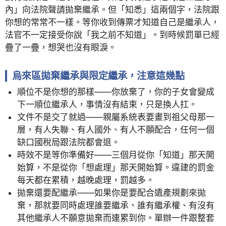
內」向法院聲請拋棄繼承。但「知悉」這兩個字，法院跟
你想的常常不一樣。等你收到傳票才知道自己是繼承人，
法官不一定接受你說「我之前不知道」。到時候罰單已經
疊了一疊，想哭也沒有眼淚。
烏來區拋棄繼承與限定繼承，注意這幾點
順位不是你想的那樣——你放棄了，你的子女會變成
下一順位繼承人，事情沒有結束，只是換人扛。
文件不是交了就過——親屬系統表要畫到祖父母那一
層，有人失聯、有人國外、有人不願配合，任何一個
缺口國稅局跟法院都會退。
時效不是等你準備好——三個月從你「知道」那天開
始算，不是從你「想處理」那天開始算。違建的罰金
每天都在累積，越晚處理，罰越多。
拋棄還要配繼承——如果你是要配合遺產規劃來拋
棄，那就要同時處理誰要繼承、誰有繼承權、有沒有
其他繼承人不願意拋棄而連累到你。單辦一件跟整套