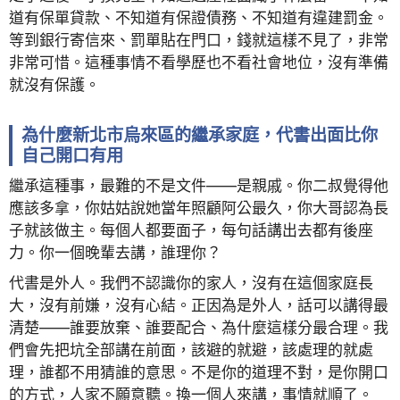
道有保單貸款、不知道有保證債務、不知道有違建罰金。
等到銀行寄信來、罰單貼在門口，錢就這樣不見了，非常
非常可惜。這種事情不看學歷也不看社會地位，沒有準備
就沒有保護。
為什麼新北市烏來區的繼承家庭，代書出面比你
自己開口有用
繼承這種事，最難的不是文件——是親戚。你二叔覺得他
應該多拿，你姑姑說她當年照顧阿公最久，你大哥認為長
子就該做主。每個人都要面子，每句話講出去都有後座
力。你一個晚輩去講，誰理你？
代書是外人。我們不認識你的家人，沒有在這個家庭長
大，沒有前嫌，沒有心結。正因為是外人，話可以講得最
清楚——誰要放棄、誰要配合、為什麼這樣分最合理。我
們會先把坑全部講在前面，該避的就避，該處理的就處
理，誰都不用猜誰的意思。不是你的道理不對，是你開口
的方式，人家不願意聽。換一個人來講，事情就順了。