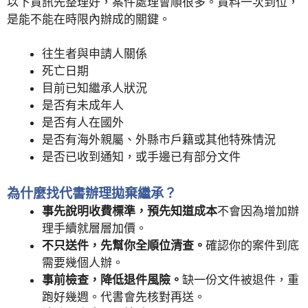
以下資訊先整理好，案件處理會順很多。資料一次到位，
是能不能在時限內辦成的關鍵。
往生者與申請人關係
死亡日期
目前已知繼承人狀況
是否有未成年人
是否有人在國外
是否有海外親屬、外縣市戶籍或其他特殊情況
是否已收到通知，或手邊已有部分文件
為什麼找代書辦理拋棄繼承？
事先說明收費標準，預先知道成本
不會因為增加辦
理手續就層層加價。
不只送件，先幫你全順位清查。
確認你的案件到底
需要幾個人辦。
事前檢查，降低退件風險。
缺一份文件被退件，重
跑好幾週。代書會先核對再送。