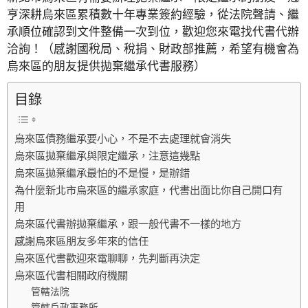
亨深耕烏來區累積數十年專業簽約經驗，從法院聲請、繼
承順位確認到文件整備一次到位，歡迎您來電找代書代辦
洽詢！（感謝國稅局、稅捐、財政部推薦，希望有機會為
烏來區的朋友提供拋棄繼承代書服務）
目錄
烏來區債務繼承要小心，不是不去處理就會消失
烏來區拋棄繼承與限定繼承，注意這幾點
烏來區拋棄繼承最怕的不是慢，是辦錯
為什麼新北市烏來區的繼承家庭，代書出面比你自己開口有
用
烏來區代書辦拋棄繼承，跟一般代書不一樣的地方
感謝烏來區朋友多年來的信任
烏來區代書歡迎來電聊聊，先判斷再決定
烏來區代書相關政府機關
管轄法院
管轄戶政事務所