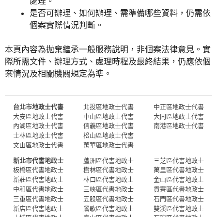
處理。
是否可辦理、如何辦理、需準備哪些資料，仍需依
個案實際情況判斷。
本頁內容為拋棄繼承一般服務說明，非個案法律意見。實
際所需文件、辦理方式、處理時程及最終結果，仍應依個
案情況及相關機關規定為準。
台北市地政士代書
北投區地政士代書
中正區地政士代書
大安區地政士代書
中山區地政士代書
大同區地政士代書
內湖區地政士代書
信義區地政士代書
南港區地政士代書
士林區地政士代書
松山區地政士代書
文山區地政士代書
萬華區地政士代書
新北市代書地政士
蘆洲區代書地政士
三芝區代書地政士
板橋區代書地政士
樹林區代書地政士
萬里區代書地政士
新莊區代書地政士
林口區代書地政士
金山區代書地政士
中和區代書地政士
三峽區代書地政士
貢寮區代書地政士
三重區代書地政士
五股區代書地政士
石門區代書地政士
新店區代書地政士
鶯歌區代書地政士
雙溪區代書地政士