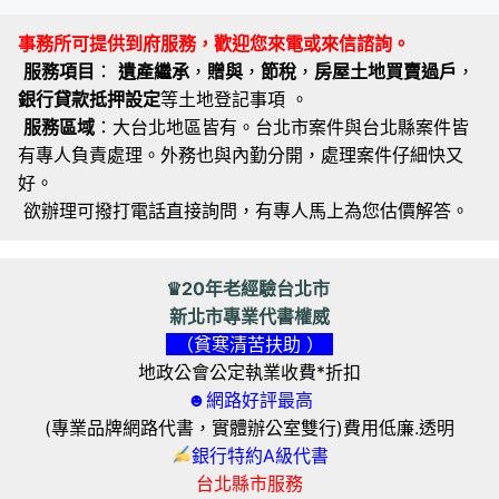
事務所可提供到府服務，歡迎您來電或來信諮詢。
服務項目
：
遺產繼承
，
贈與
，
節稅
，
房屋土地買賣過戶
，
銀行貸款抵押設定
等土地登記事項 。
服務區域
：大台北地區皆有。台北市案件與台北縣案件皆
有專人負責處理。外務也與內勤分開，處理案件仔細快又
好。
欲辦理可撥打電話直接詢問，有專人馬上為您估價解答。
♛20年老經驗台北市
新北市專業代書權威
（貧寒清苦扶助 ）
地政公會公定執業收費*折扣
☻網路好評最高
(專業品牌網路代書，實體辦公室雙行)費用低廉.透明
銀行特約A級代書
台北縣市服務