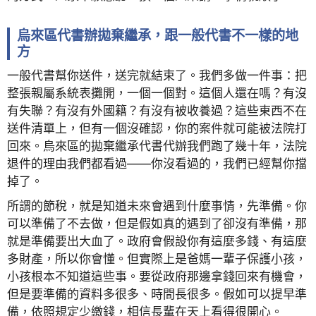
烏來區代書辦拋棄繼承，跟一般代書不一樣的地
方
一般代書幫你送件，送完就結束了。我們多做一件事：把
整張親屬系統表攤開，一個一個對。這個人還在嗎？有沒
有失聯？有沒有外國籍？有沒有被收養過？這些東西不在
送件清單上，但有一個沒確認，你的案件就可能被法院打
回來。烏來區的拋棄繼承代書代辦我們跑了幾十年，法院
退件的理由我們都看過——你沒看過的，我們已經幫你擋
掉了。
所謂的節稅，就是知道未來會遇到什麼事情，先準備。你
可以準備了不去做，但是假如真的遇到了卻沒有準備，那
就是準備要出大血了。政府會假設你有這麼多錢、有這麼
多財產，所以你會懂。但實際上是爸媽一輩子保護小孩，
小孩根本不知道這些事。要從政府那邊拿錢回來有機會，
但是要準備的資料多很多、時間長很多。假如可以提早準
備，依照規定少繳錢，相信長輩在天上看得很開心。