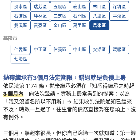
淡水區
瑞芳區
五股區
泰山區
林口區
深坑區
石碇區
坪林區
三芝區
石門區
八里區
平溪區
雙溪區
貢寮區
金山區
萬里區
烏來區
基隆市
仁愛區
中正區
信義區
中山區
安樂區
暖暖區
七堵區
拋棄繼承有3個月法定期限，錯過就是負債上身
依民法第 1174 條，拋棄繼承必須在「知悉得繼承之時起
3 個月內
」向法院聲請。實務上最常看到的慘案：以為
「我又沒簽名所以不用辦」→ 結果收到法院通知已經來
不及。時效一旦過了，往生者的債務直接算在您頭上，沒
有例外。
三個月，聽起來很長。但你自己跑過一次就知道：第一週