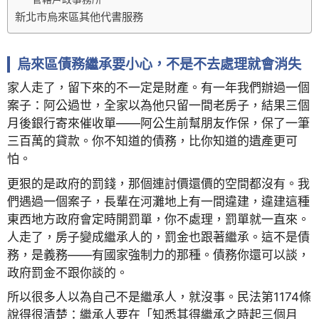
新北市烏來區其他代書服務
烏來區債務繼承要小心，不是不去處理就會消失
家人走了，留下來的不一定是財產。有一年我們辦過一個
案子：阿公過世，全家以為他只留一間老房子，結果三個
月後銀行寄來催收單——阿公生前幫朋友作保，保了一筆
三百萬的貸款。你不知道的債務，比你知道的遺產更可
怕。
更狠的是政府的罰錢，那個連討價還價的空間都沒有。我
們遇過一個案子，長輩在河灘地上有一間違建，違建這種
東西地方政府會定時開罰單，你不處理，罰單就一直來。
人走了，房子變成繼承人的，罰金也跟著繼承。這不是債
務，是義務——有國家強制力的那種。債務你還可以談，
政府罰金不跟你談的。
所以很多人以為自己不是繼承人，就沒事。民法第1174條
說得很清楚：繼承人要在「知悉其得繼承之時起三個月