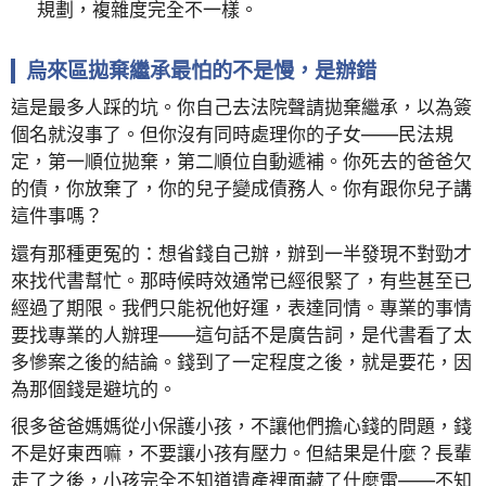
規劃，複雜度完全不一樣。
烏來區拋棄繼承最怕的不是慢，是辦錯
這是最多人踩的坑。你自己去法院聲請拋棄繼承，以為簽
個名就沒事了。但你沒有同時處理你的子女——民法規
定，第一順位拋棄，第二順位自動遞補。你死去的爸爸欠
的債，你放棄了，你的兒子變成債務人。你有跟你兒子講
這件事嗎？
還有那種更冤的：想省錢自己辦，辦到一半發現不對勁才
來找代書幫忙。那時候時效通常已經很緊了，有些甚至已
經過了期限。我們只能祝他好運，表達同情。專業的事情
要找專業的人辦理——這句話不是廣告詞，是代書看了太
多慘案之後的結論。錢到了一定程度之後，就是要花，因
為那個錢是避坑的。
很多爸爸媽媽從小保護小孩，不讓他們擔心錢的問題，錢
不是好東西嘛，不要讓小孩有壓力。但結果是什麼？長輩
走了之後，小孩完全不知道遺產裡面藏了什麼雷——不知