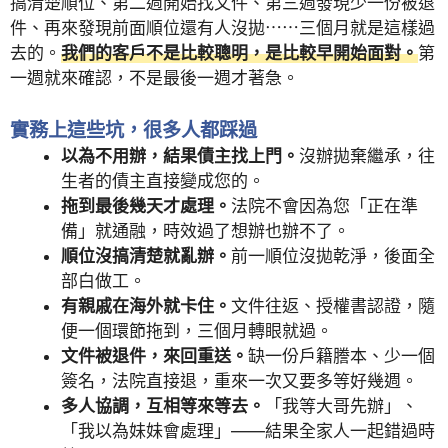
搞清楚順位、第二週開始找文件、第三週發現少一份被退
件、再來發現前面順位還有人沒拋⋯⋯三個月就是這樣過
去的。
我們的客戶不是比較聰明，是比較早開始面對。
第
一週就來確認，不是最後一週才著急。
實務上這些坑，很多人都踩過
以為不用辦，結果債主找上門。
沒辦拋棄繼承，往
生者的債主直接變成您的。
拖到最後幾天才處理。
法院不會因為您「正在準
備」就通融，時效過了想辦也辦不了。
順位沒搞清楚就亂辦。
前一順位沒拋乾淨，後面全
部白做工。
有親戚在海外就卡住。
文件往返、授權書認證，隨
便一個環節拖到，三個月轉眼就過。
文件被退件，來回重送。
缺一份戶籍謄本、少一個
簽名，法院直接退，重來一次又要多等好幾週。
多人協調，互相等來等去。
「我等大哥先辦」、
「我以為妹妹會處理」——結果全家人一起錯過時