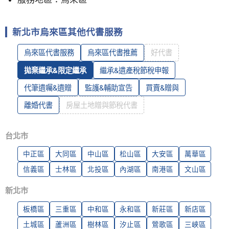
新北市烏來區其他代書服務
烏來區代書服務
烏來區代書推薦
好代書
拋棄繼承&限定繼承
繼承&遺產稅節稅申報
代筆遺囑&遺贈
監護&輔助宣告
買賣&贈與
離婚代書
房屋土地贈與節稅代書
台北市
中正區
大同區
中山區
松山區
大安區
萬華區
信義區
士林區
北投區
內湖區
南港區
文山區
新北市
板橋區
三重區
中和區
永和區
新莊區
新店區
土城區
蘆洲區
樹林區
汐止區
鶯歌區
三峽區