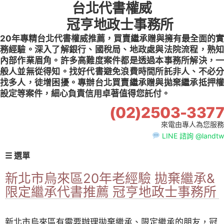
台北代書權威
Skip
to
冠亨地政士事務所
content
20年專精台北代書權威推薦，買賣繼承贈與擁有最全面的實
務經驗。深入了解銀行、國稅局、地政處與法院流程，熟知
內部作業眉角。許多高難度案件都是透過本事務所解決，一
般人並無從得知。找好代書避免浪費時間所託非人、不必分
找多人，徒增困擾。專辦台北買賣繼承贈與拋棄繼承抵押權
設定等案件，細心負責信用卓著值得您託付。
(02)2503-3377
來電由專人為您服務
LINE 諮詢 @landtw
☰ 選單
新北市烏來區20年老經驗 拋棄繼承&
限定繼承代書推薦 冠亨地政士事務所
新北市烏來區有需要辦理拋棄繼承、限定繼承的朋友，冠