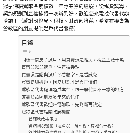
冠亨深耕鶯歌區累積數十年專業簽約經驗，從稅費試算、
契約規劃到產權移轉一次辦到好，歡迎您來電找代書代辦
洽詢！（感謝國稅局、稅捐、財政部推薦，希望有機會為
鶯歌區的朋友提供過戶代書服務）
目錄
同樣一間房子過戶，用買賣還是贈與，稅金差幾十萬
買賣與贈與過戶，注意這幾點
買賣還是贈與過戶？看數字不是看感覺
買賣贈與過戶，稅務規劃才是真正價值
鶯歌區代書處理過戶案件，跟一般代書不一樣的地方
感謝鶯歌區朋友多年來的信任
鶯歌區代書歡迎來電聊聊，先判斷再決定
鶯歌區代書相關政府機關
管轄地政事務所
管轄國稅機關（遺產稅、贈與稅、房地合一稅）
管轄地方稅務機關（土地增值稅、契稅、房屋稅）