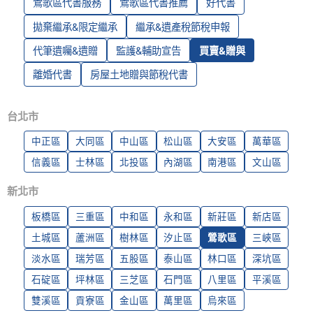
鶯歌區代書服務
鶯歌區代書推薦
好代書
拋棄繼承&限定繼承
繼承&遺產稅節稅申報
代筆遺囑&遺贈
監護&輔助宣告
買賣&贈與
離婚代書
房屋土地贈與節稅代書
台北市
中正區
大同區
中山區
松山區
大安區
萬華區
信義區
士林區
北投區
內湖區
南港區
文山區
新北市
板橋區
三重區
中和區
永和區
新莊區
新店區
土城區
蘆洲區
樹林區
汐止區
鶯歌區
三峽區
淡水區
瑞芳區
五股區
泰山區
林口區
深坑區
石碇區
坪林區
三芝區
石門區
八里區
平溪區
雙溪區
貢寮區
金山區
萬里區
烏來區