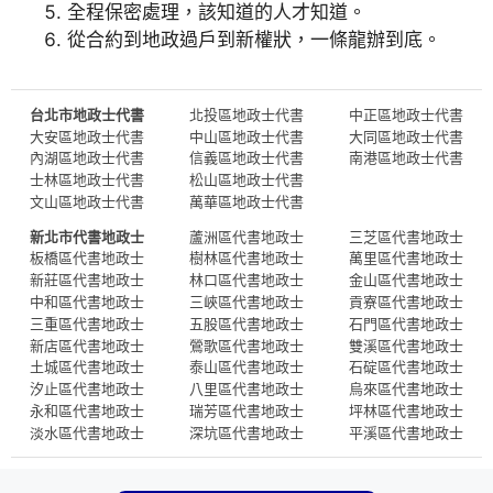
全程保密處理，該知道的人才知道。
從合約到地政過戶到新權狀，一條龍辦到底。
台北市地政士代書
北投區地政士代書
中正區地政士代書
大安區地政士代書
中山區地政士代書
大同區地政士代書
內湖區地政士代書
信義區地政士代書
南港區地政士代書
士林區地政士代書
松山區地政士代書
文山區地政士代書
萬華區地政士代書
新北市代書地政士
蘆洲區代書地政士
三芝區代書地政士
板橋區代書地政士
樹林區代書地政士
萬里區代書地政士
新莊區代書地政士
林口區代書地政士
金山區代書地政士
中和區代書地政士
三峽區代書地政士
貢寮區代書地政士
三重區代書地政士
五股區代書地政士
石門區代書地政士
新店區代書地政士
鶯歌區代書地政士
雙溪區代書地政士
土城區代書地政士
泰山區代書地政士
石碇區代書地政士
汐止區代書地政士
八里區代書地政士
烏來區代書地政士
永和區代書地政士
瑞芳區代書地政士
坪林區代書地政士
淡水區代書地政士
深坑區代書地政士
平溪區代書地政士