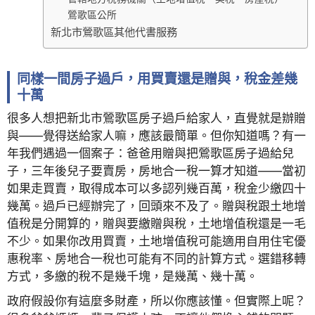
鶯歌區公所
新北市鶯歌區其他代書服務
同樣一間房子過戶，用買賣還是贈與，稅金差幾
十萬
很多人想把新北市鶯歌區房子過戶給家人，直覺就是辦贈
與——覺得送給家人嘛，應該最簡單。但你知道嗎？有一
年我們遇過一個案子：爸爸用贈與把鶯歌區房子過給兒
子，三年後兒子要賣房，房地合一稅一算才知道——當初
如果走買賣，取得成本可以多認列幾百萬，稅金少繳四十
幾萬。過戶已經辦完了，回頭來不及了。贈與稅跟土地增
值稅是分開算的，贈與要繳贈與稅，土地增值稅還是一毛
不少。如果你改用買賣，土地增值稅可能適用自用住宅優
惠稅率、房地合一稅也可能有不同的計算方式。選錯移轉
方式，多繳的稅不是幾千塊，是幾萬、幾十萬。
政府假設你有這麼多財產，所以你應該懂。但實際上呢？