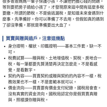
很多爸爸媽媽一輩子保護小孩，不讓他們擔心錢的問題。
等到要把房子過給小孩了，才發現原來這中間有這麼多稅
要繳。所謂的節稅，不是偷逃漏稅，是知道未來會遇到什
麼事，先準備好。你可以準備了不去用，但假如真的遇到
了卻沒準備，那就是準備要出大血了。
買賣與贈與過戶，注意這幾點
身分證明、權狀、印鑑證明——基本三件套，缺一不
可。
稅費試算——贈與稅、土地增值稅、契稅、房地合一
稅，每一筆都要先算清楚再決定怎麼走。不是看感
覺，是看數字。
契約內容——買賣契約或贈與契約的內容不一樣，稅
務效果也不一樣，不是套範本就可以。
價金流向——買賣要有價金支付紀錄，國稅局會查。
沒有真實的資金流向，國稅局認定你是假買賣真贈
與，照樣課你贈與稅。