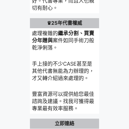
好。代書專業，而且人也親
切有耐心。
♛25年代書權威
處理複雜的
繼承分割、買賣
分年贈與
案件如同手術刀般
乾淨俐落。
手上接的不少CASE甚至是
其他代書無能為力辦理的，
才又轉介紹過來處理的。
豐富資源可以提供給您最佳
諮詢及建議。找我可獲得最
專業最有效率服務。
立即連絡