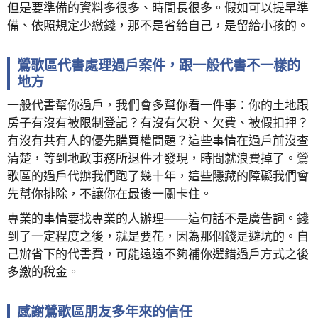
但是要準備的資料多很多、時間長很多。假如可以提早準
備、依照規定少繳錢，那不是省給自己，是留給小孩的。
鶯歌區代書處理過戶案件，跟一般代書不一樣的
地方
一般代書幫你過戶，我們會多幫你看一件事：你的土地跟
房子有沒有被限制登記？有沒有欠稅、欠費、被假扣押？
有沒有共有人的優先購買權問題？這些事情在過戶前沒查
清楚，等到地政事務所退件才發現，時間就浪費掉了。鶯
歌區的過戶代辦我們跑了幾十年，這些隱藏的障礙我們會
先幫你排除，不讓你在最後一關卡住。
專業的事情要找專業的人辦理——這句話不是廣告詞。錢
到了一定程度之後，就是要花，因為那個錢是避坑的。自
己辦省下的代書費，可能遠遠不夠補你選錯過戶方式之後
多繳的稅金。
感謝鶯歌區朋友多年來的信任