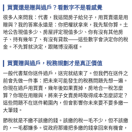
買賣還是贈與過戶？看數字不是看感覺
很多人來問我：代書，我這間房子給兒子，用買賣還是用
贈與？我的答案永遠是：你把權狀拿來，我先幫你算。土
地公告現值多少、房屋評定現值多少、你有沒有其他房
子、持有幾年了、有沒有貸款——這些數字會決定你的稅
金。不先算就決定，跟賭博沒兩樣。
買賣贈與過戶，稅務規劃才是真正價值
一般代書幫你送件過戶，送完就結束了。但我們在送件之
前會先做一件事：把未來可能發生的稅務問題先想一遍。
你現在過戶用買賣，幾年後如果賣掉，房地合一稅怎麼
算？你現在用贈與，將來子女賣房時取得成本怎麼認定？
這些問題不在送件範圍內，但會影響你未來要不要多繳一
大筆錢。
節稅就是不繳不該繳的錢。該繳的稅一毛不少，但不該繳
的，一毛都嫌多。從政府那邊把多繳的錢拿回來有機會，