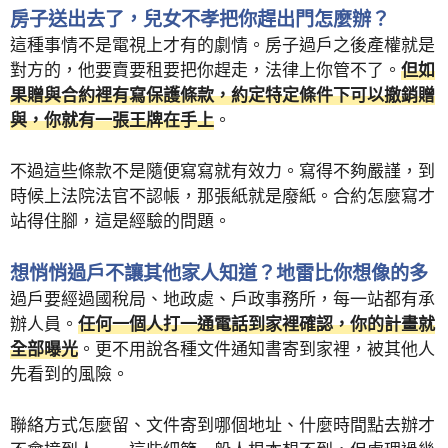
房子送出去了，兒女不孝把你趕出門怎麼辦？
這種事情不是電視上才有的劇情。房子過戶之後產權就是
對方的，他要賣要租要把你趕走，法律上你管不了。
但如
果贈與合約裡有寫保護條款，約定特定條件下可以撤銷贈
與，你就有一張王牌在手上
。
不過這些條款不是隨便寫寫就有效力。寫得不夠嚴謹，到
時候上法院法官不認帳，那張紙就是廢紙。合約怎麼寫才
站得住腳，這是經驗的問題。
想悄悄過戶不讓其他家人知道？地雷比你想像的多
過戶要經過國稅局、地政處、戶政事務所，每一站都有承
辦人員。
任何一個人打一通電話到家裡確認，你的計畫就
全部曝光
。更不用說各種文件通知書寄到家裡，被其他人
先看到的風險。
聯絡方式怎麼留、文件寄到哪個地址、什麼時間點去辦才