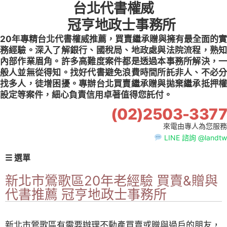
台北代書權威
Skip
to
冠亨地政士事務所
content
20年專精台北代書權威推薦，買賣繼承贈與擁有最全面的實
務經驗。深入了解銀行、國稅局、地政處與法院流程，熟知
內部作業眉角。許多高難度案件都是透過本事務所解決，一
般人並無從得知。找好代書避免浪費時間所託非人、不必分
找多人，徒增困擾。專辦台北買賣繼承贈與拋棄繼承抵押權
設定等案件，細心負責信用卓著值得您託付。
(02)2503-3377
來電由專人為您服務
LINE 諮詢 @landtw
☰ 選單
新北市鶯歌區20年老經驗 買賣&贈與
代書推薦 冠亨地政士事務所
新北市鶯歌區有需要辦理不動產買賣或贈與過戶的朋友，