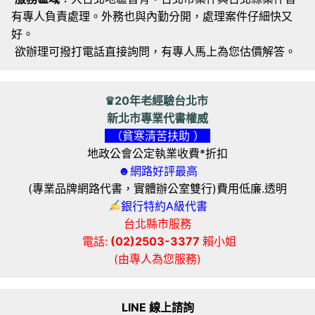
有專人負責處理。外務也與內勤分開，處理案件仔細快又
好。
欲辦理可撥打電話直接詢問，有專人馬上為您估價解答。
♛20年老經驗台北市
新北市專業代書權威
（貧寒清苦扶助 ）
地政公會公定執業收費*折扣
☻網路好評最高
(專業品牌網路代書，實體辦公室雙行)費用低廉.透明
銀行特約A級代書
台北縣市服務
電話:
(02)2503-3377
賴小姐
(由專人為您服務)
LINE 線上諮詢