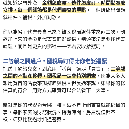
就知道是門外漢。
金額怎麼寫、條件怎麼訂、時間點怎麼
安排，每一個細節都是他們審查的重點
。一個環節出問題
就退件、補稅、外加罰款。
你以為省了代書費自己來？被國稅局退件重來兩三次，罰
款加上來的金額是代書費的好幾倍。到頭來還是要找代書
處理，而且是更貴的那種——因為要收拾殘局。
二等親之間過戶，國稅局盯得比你老婆還緊
把房子過給兒女，到底用「贈與」還是「買賣」？
二等親
之間的不動產移轉，國稅局一定會特別調查
，因為太多人
想用買賣的名義來規避贈與稅。但反過來說，如果你的條
件真的符合，用對方式確實可以合法省下一大筆。
關鍵是你的狀況適合哪一種。這不是上網查查就能搞懂的
事，每個家庭的財務狀況、持有時間、房屋現值都不一
樣，精算比較過才知道答案。