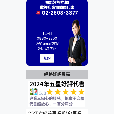
鄉親好評推薦!
歡迎您來電詢問代書
02-2503-3377
上班日
0830~2300
通過email諮詢
24小時無休
諮詢
網路好評最高
25年老經驗專業承辦(專業