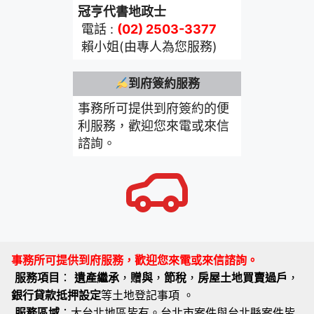
冠亨代書地政士
電話 :
(02) 2503-3377
賴小姐(由專人為您服務)
到府簽約服務
事務所可提供到府簽約的便
利服務，歡迎您來電或來信
諮詢。
事務所可提供到府服務，歡迎您來電或來信諮詢。
服務項目
：
遺產繼承
，
贈與
，
節稅
，
房屋土地買賣過戶
，
銀行貸款抵押設定
等土地登記事項 。
服務區域
：大台北地區皆有。台北市案件與台北縣案件皆