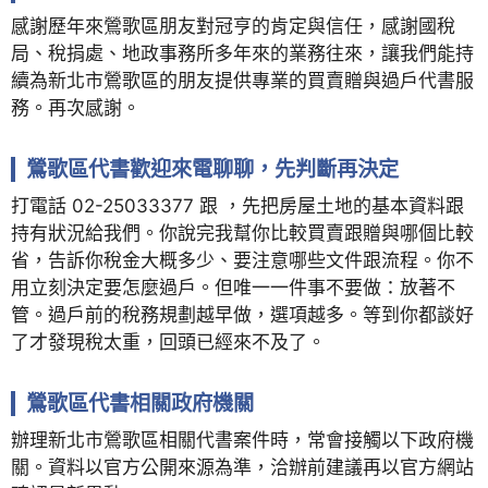
感謝歷年來鶯歌區朋友對冠亨的肯定與信任，感謝國稅
局、稅捐處、地政事務所多年來的業務往來，讓我們能持
續為新北市鶯歌區的朋友提供專業的買賣贈與過戶代書服
務。再次感謝。
鶯歌區代書歡迎來電聊聊，先判斷再決定
打電話 02-25033377 跟 ，先把房屋土地的基本資料跟
持有狀況給我們。你說完我幫你比較買賣跟贈與哪個比較
省，告訴你稅金大概多少、要注意哪些文件跟流程。你不
用立刻決定要怎麼過戶。但唯一一件事不要做：放著不
管。過戶前的稅務規劃越早做，選項越多。等到你都談好
了才發現稅太重，回頭已經來不及了。
鶯歌區代書相關政府機關
辦理新北市鶯歌區相關代書案件時，常會接觸以下政府機
關。資料以官方公開來源為準，洽辦前建議再以官方網站