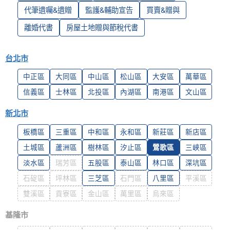
代筆遺囑&遺贈
監護&輔助宣告
買賣&贈與
離婚代書
房屋土地贈與節稅代書
台北市
中正區
大同區
中山區
松山區
大安區
萬華區
信義區
士林區
北投區
內湖區
南港區
文山區
新北市
板橋區
三重區
中和區
永和區
新莊區
新店區
土城區
蘆洲區
樹林區
汐止區
鶯歌區
三峽區
淡水區
瑞芳區
五股區
泰山區
林口區
深坑區
石碇區
坪林區
三芝區
石門區
八里區
平溪區
雙溪區
貢寮區
金山區
萬里區
烏來區
基隆市