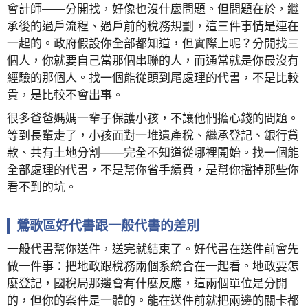
會計師——分開找，好像也沒什麼問題。但問題在於，繼
承後的過戶流程、過戶前的稅務規劃，這三件事情是連在
一起的。政府假設你全部都知道，但實際上呢？分開找三
個人，你就要自己當那個串聯的人，而通常就是你最沒有
經驗的那個人。找一個能從頭到尾處理的代書，不是比較
貴，是比較不會出事。
很多爸爸媽媽一輩子保護小孩，不讓他們擔心錢的問題。
等到長輩走了，小孩面對一堆遺產稅、繼承登記、銀行貸
款、共有土地分割——完全不知道從哪裡開始。找一個能
全部處理的代書，不是幫你省手續費，是幫你擋掉那些你
看不到的坑。
鶯歌區好代書跟一般代書的差別
一般代書幫你送件，送完就結束了。好代書在送件前會先
做一件事：把地政跟稅務兩個系統合在一起看。地政要怎
麼登記，國稅局那邊會有什麼反應，這兩個單位是分開
的，但你的案件是一體的。能在送件前就把兩邊的關卡都