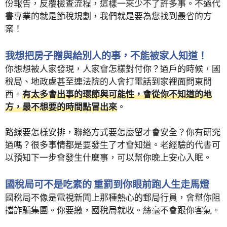
份報告，反覆檢查流程，這樣一來少不了許多事。不過代
書專業的就是節稅規劃，我們就是要為您找到最省的方
案！
我想把房子贈與給別人的事，不能被家人知道！
你想想被人家發現，人家會怎樣對付你？過戶的時候，國
稅局、地政處甚至連法院的人會打電話到家裡面問東問
西。
有太多會出事的環節與可能性，會從你不知道的地
方，最不想要的時間點冒出來
。
路線要怎樣安排，聯絡方式要怎麼留才會安全？你有研究
過嗎？很多事情都是要發生了才會知道。老經驗的代書可
以預知下一步會發生什麼事，可以幫你晚上安心入眠。
國稅局可不是吃素的 重罰到你眼前跑人生走馬燈
國稅局不像是電視新聞上那種熱心的郵局行員，會幫你阻
擋詐騙集團。你要繳，國稅局就收。絲毫不會跟你客氣。