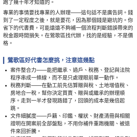
跑了幾十年才知道的。
專業的事情要找專業的人辦理——這句話不是廣告詞。錢
到了一定程度之後，就是要花，因為那個錢是避坑的。你
省下的代書費，可能遠遠不夠補一個流程判斷錯誤帶來的
稅金跟時間損失。在鶯歌區找代辦，找的是經驗，不是價
格。
鶯歌區好代書怎麼挑，注意這幾點
案件整合力——能把繼承、過戶、稅務、登記與法院
程序串成一條線，而不是只處理眼前單一動作。
稅務判斷——在動工前先估算贈與稅、土地增值稅、
房地合一稅，幫你決定買賣、贈與或繼承的辦理順
序。走到一半才發現路錯了，回頭的成本是幾倍起
跳。
文件細膩度——戶籍、印鑑、權狀、財產清冊與相關
證明在開案前全部盤點，不用你補件重跑機關、被退
件來回折騰。