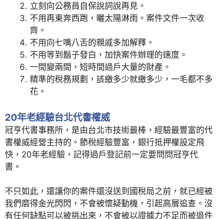
立刻向公務員自保說詞說再見。
不用再東奔西跑，曬太陽淋雨。案件文件一次收
齊。
不用向七嘴八舌的親戚多加解釋。
不用等到鬍子發白，加快案件辦理的速度。
一間變兩間，短時間過戶大量的財產。
精準的稅務規劃，該繳多少就繳多少，一毛都不多
花。
20年老經驗台北代書權威
冠亨代書事務所，是由台北市技術最棒，經驗最豐富的代
書權威經營主持的。節稅經驗豐富，銀行抵押權設定飛
快，20年老經驗，記得過戶登記前一定要問問冠亨代
書。
不只如此，還讓你的案件還沒送到國稅局之前，就已經被
我們磨得金光閃閃，不會被懷疑動機，引起高層追查。沒
有任何缺點可以被挑出來，不會被以證據力不足而被退件