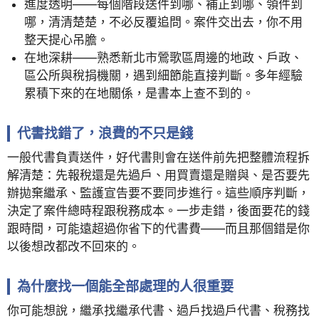
進度透明——每個階段送件到哪、補正到哪、領件到
哪，清清楚楚，不必反覆追問。案件交出去，你不用
整天提心吊膽。
在地深耕——熟悉新北市鶯歌區周邊的地政、戶政、
區公所與稅捐機關，遇到細節能直接判斷。多年經驗
累積下來的在地關係，是書本上查不到的。
代書找錯了，浪費的不只是錢
一般代書負責送件，好代書則會在送件前先把整體流程拆
解清楚：先報稅還是先過戶、用買賣還是贈與、是否要先
辦拋棄繼承、監護宣告要不要同步進行。這些順序判斷，
決定了案件總時程跟稅務成本。一步走錯，後面要花的錢
跟時間，可能遠超過你省下的代書費——而且那個錯是你
以後想改都改不回來的。
為什麼找一個能全部處理的人很重要
你可能想說，繼承找繼承代書、過戶找過戶代書、稅務找