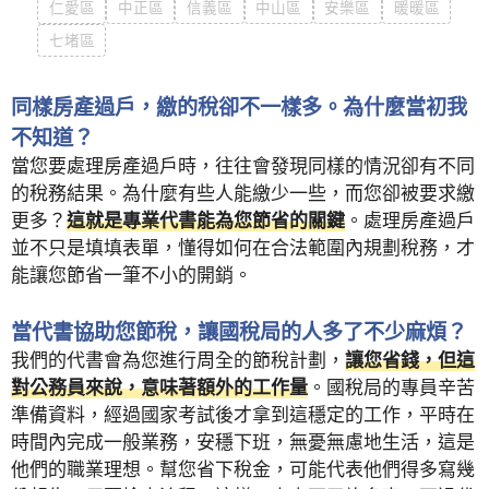
仁愛區
中正區
信義區
中山區
安樂區
暖暖區
七堵區
同樣房產過戶，繳的稅卻不一樣多。為什麼當初我
不知道？
當您要處理房產過戶時，往往會發現同樣的情況卻有不同
的稅務結果。為什麼有些人能繳少一些，而您卻被要求繳
更多？
這就是專業代書能為您節省的關鍵
。處理房產過戶
並不只是填填表單，懂得如何在合法範圍內規劃稅務，才
能讓您節省一筆不小的開銷。
當代書協助您節稅，讓國稅局的人多了不少麻煩？
我們的代書會為您進行周全的節稅計劃，
讓您省錢，但這
對公務員來說，意味著額外的工作量
。國稅局的專員辛苦
準備資料，經過國家考試後才拿到這穩定的工作，平時在
時間內完成一般業務，安穩下班，無憂無慮地生活，這是
他們的職業理想。幫您省下稅金，可能代表他們得多寫幾