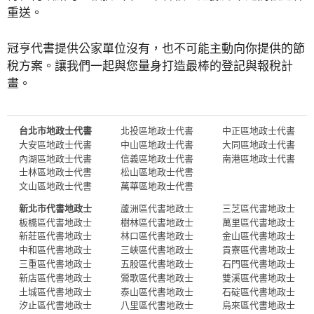
重送。
冠亨代書提供公家單位沒有，也不可能主動向你提供的節
稅方案。讓我們一起與您量身打造最棒的登記與報稅計
畫。
台北市地政士代書
北投區地政士代書
中正區地政士代書
大安區地政士代書
中山區地政士代書
大同區地政士代書
內湖區地政士代書
信義區地政士代書
南港區地政士代書
士林區地政士代書
松山區地政士代書
文山區地政士代書
萬華區地政士代書
新北市代書地政士
蘆洲區代書地政士
三芝區代書地政士
板橋區代書地政士
樹林區代書地政士
萬里區代書地政士
新莊區代書地政士
林口區代書地政士
金山區代書地政士
中和區代書地政士
三峽區代書地政士
貢寮區代書地政士
三重區代書地政士
五股區代書地政士
石門區代書地政士
新店區代書地政士
鶯歌區代書地政士
雙溪區代書地政士
土城區代書地政士
泰山區代書地政士
石碇區代書地政士
汐止區代書地政士
八里區代書地政士
烏來區代書地政士