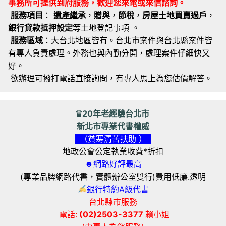
事務所可提供到府服務，歡迎您來電或來信諮詢。
服務項目
：
遺產繼承
，
贈與
，
節稅
，
房屋土地買賣過戶
，
銀行貸款抵押設定
等土地登記事項 。
服務區域
：大台北地區皆有。台北市案件與台北縣案件皆
有專人負責處理。外務也與內勤分開，處理案件仔細快又
好。
欲辦理可撥打電話直接詢問，有專人馬上為您估價解答。
♛20年老經驗台北市
新北市專業代書權威
（貧寒清苦扶助 ）
地政公會公定執業收費*折扣
☻網路好評最高
(專業品牌網路代書，實體辦公室雙行)費用低廉.透明
銀行特約A級代書
台北縣市服務
電話:
(02)2503-3377
賴小姐