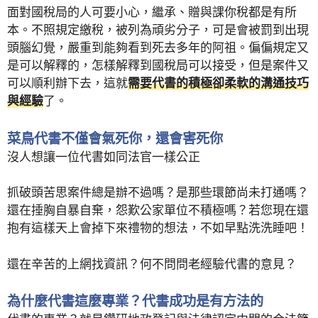
面對國稅局的人可要小心，繼承、贈與課你稅都是有所
本。不照規定繳稅，被列為頑劣分子，可是會被罰到出現
頭腦幻覺，嚴重到能夠看到死去多年的阿祖。偏偏規定又
是可以解釋的，怎樣解釋到國稅局可以接受，但是案件又
可以順利辦下去，這就
需要代書的積極卻柔軟的溝通技巧
與經驗
了。
菜鳥代書不僅會氣死你，還會害死你
沒人想讓一位代書如同法官一樣公正
抓破頭苦思案件總是辦不過嗎？是那些環節尚未打通嗎？
還在捶胸自暴自棄，怨歎公家單位不積極嗎？若您現在還
抱有這樣天上會掉下來禮物的想法，不如早點洗洗睡吧！
還在辛苦的上網找資訊？何不問問老經驗代書的意見？
為什麼代書這麼專業？代書成功是有方法的