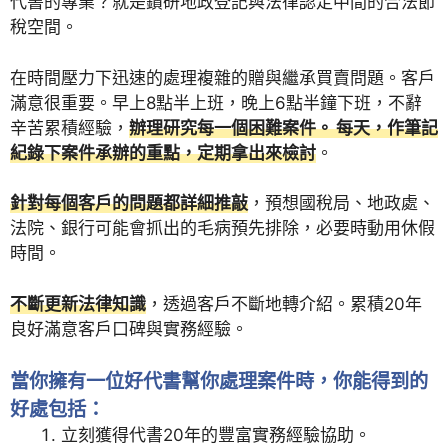
代書的專業？就是鑽研地政登記與法律認定中間的合法節
稅空間。
在時間壓力下迅速的處理複雜的贈與繼承買賣問題。客戶
滿意很重要。早上8點半上班，晚上6點半鐘下班，不辭
辛苦累積經驗，
辦理研究每一個困難案件。 每天，作筆記
紀錄下案件承辦的重點，定期拿出來檢討
。
針對每個客戶的問題都詳細推敲
，預想國稅局、地政處、
法院、銀行可能會抓出的毛病預先排除，必要時動用休假
時間。
不斷更新法律知識
，透過客戶不斷地轉介紹。累積20年
良好滿意客戶口碑與實務經驗。
當你擁有一位好代書幫你處理案件時，你能得到的
好處包括：
立刻獲得代書20年的豐富實務經驗協助。