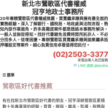
新北市鶯歌區代書權威
Skip
to
冠亨地政士事務所
content
20年專精鶯歌區代書權威推薦，買賣繼承贈與擁有最全面的
實務經驗。深入了解銀行、國稅局、地政處與法院流程，熟
知內部作業眉角。許多高難度案件都是透過本事務所解決，
一般人並無從得知。找好代書避免浪費時間所託非人、不必
分找多人，徒增困擾。專辦鶯歌區買賣繼承贈與拋棄繼承抵
押權設定等案件，細心負責信用卓著值得您託付。
(02)2503-3377
來電由專人為您服務
LINE 諮詢 @landtw
☰ 選單
鶯歌區好代書推薦
有在找新北市鶯歌區好代書的朋友，冠亨深耕鶯歌區累積
數十年專業簽約經驗，買賣、贈與、繼承、監護、稅務與