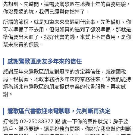
先想到、先避開，這需要鶯歌區在地幾十年的實務經驗。
你沒見過的坑，我們已經幫你擋掉了。
所謂的節稅，就是知道未來會遇到什麼事，先準備好。你
可以準備了不去用，但假如真的遇到了卻沒準備，那就是
準備要出大血了。找好代書的錢，本質上不是費用，是你
幫未來買的保險。
感謝鶯歌區朋友多年來的信任
感謝歷年來鶯歌區朋友對冠亨的肯定與信任，感謝國稅
局、稅捐處、地政事務所多年來的業務往來，讓我們能持
續為新北市鶯歌區的朋友提供專業的代書服務。再次感
謝。
鶯歌區代書歡迎來電聊聊，先判斷再決定
打電話 02-25033377 跟 說一下你的案件狀況：房子要
過戶、繼承要辦、還是稅務有問題。你說完我會幫你判斷