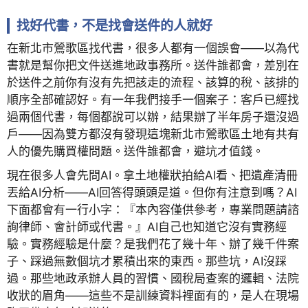
找好代書，不是找會送件的人就好
在新北市鶯歌區找代書，很多人都有一個誤會——以為代
書就是幫你把文件送進地政事務所。送件誰都會，差別在
於送件之前你有沒有先把該走的流程、該算的稅、該排的
順序全部確認好。有一年我們接手一個案子：客戶已經找
過兩個代書，每個都說可以辦，結果辦了半年房子還沒過
戶——因為雙方都沒有發現這塊新北市鶯歌區土地有共有
人的優先購買權問題。送件誰都會，避坑才值錢。
現在很多人會先問AI。拿土地權狀拍給AI看、把遺產清冊
丟給AI分析——AI回答得頭頭是道。但你有注意到嗎？AI
下面都會有一行小字：『本內容僅供參考，專業問題請諮
詢律師、會計師或代書。』AI自己也知道它沒有實務經
驗。實務經驗是什麼？是我們花了幾十年、辦了幾千件案
子、踩過無數個坑才累積出來的東西。那些坑，AI沒踩
過。那些地政承辦人員的習慣、國稅局查案的邏輯、法院
收狀的眉角——這些不是訓練資料裡面有的，是人在現場