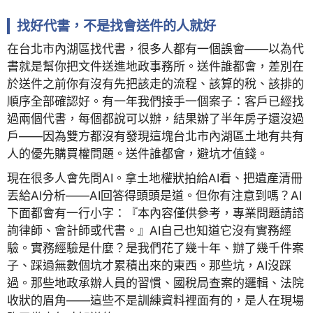
找好代書，不是找會送件的人就好
在台北市內湖區找代書，很多人都有一個誤會——以為代
書就是幫你把文件送進地政事務所。送件誰都會，差別在
於送件之前你有沒有先把該走的流程、該算的稅、該排的
順序全部確認好。有一年我們接手一個案子：客戶已經找
過兩個代書，每個都說可以辦，結果辦了半年房子還沒過
戶——因為雙方都沒有發現這塊台北市內湖區土地有共有
人的優先購買權問題。送件誰都會，避坑才值錢。
現在很多人會先問AI。拿土地權狀拍給AI看、把遺產清冊
丟給AI分析——AI回答得頭頭是道。但你有注意到嗎？AI
下面都會有一行小字：『本內容僅供參考，專業問題請諮
詢律師、會計師或代書。』AI自己也知道它沒有實務經
驗。實務經驗是什麼？是我們花了幾十年、辦了幾千件案
子、踩過無數個坑才累積出來的東西。那些坑，AI沒踩
過。那些地政承辦人員的習慣、國稅局查案的邏輯、法院
收狀的眉角——這些不是訓練資料裡面有的，是人在現場