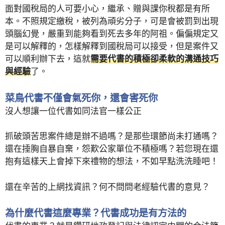
面對國稅局的人可要小心，繼承、贈與課你稅都是有所
本。不照規定繳稅，被列為頑劣分子，可是會被罰到出現
頭腦幻覺，嚴重到能夠看到死去多年的阿祖。偏偏規定又
是可以解釋的，怎樣解釋到國稅局可以接受，但是案件又
可以順利辦下去，這就
需要代書的積極卻柔軟的溝通技巧
與經驗
了。
菜鳥代書不僅會氣死你，還會害死你
沒人想讓一位代書如同法官一樣公正
抓破頭苦思案件總是辦不過嗎？是那些環節尚未打通嗎？
還在捶胸自暴自棄，怨歎公家單位不積極嗎？若您現在還
抱有這樣天上會掉下來禮物的想法，不如早點洗洗睡吧！
還在辛苦的上網找資訊？何不問問老經驗代書的意見？
為什麼代書這麼專業？代書成功是有方法的