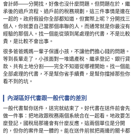
會計師——分開找，好像也沒什麼問題。但問題在於，繼
承後的過戶流程、過戶前的稅務規劃，這三件事情是連在
一起的。政府假設你全部都知道，但實際上呢？分開找三
個人，你就要自己當那個串聯的人，而通常就是你最沒有
經驗的那個人。找一個能從頭到尾處理的代書，不是比較
貴，是比較不會出事。
很多爸爸媽媽一輩子保護小孩，不讓他們擔心錢的問題。
等到長輩走了，小孩面對一堆遺產稅、繼承登記、銀行貸
款、共有土地分割——完全不知道從哪裡開始。找一個能
全部處理的代書，不是幫你省手續費，是幫你擋掉那些你
看不到的坑。
內湖區好代書跟一般代書的差別
一般代書幫你送件，送完就結束了。好代書在送件前會先
做一件事：把地政跟稅務兩個系統合在一起看。地政要怎
麼登記，國稅局那邊會有什麼反應，這兩個單位是分開
的，但你的案件是一體的。能在送件前就把兩邊的關卡都