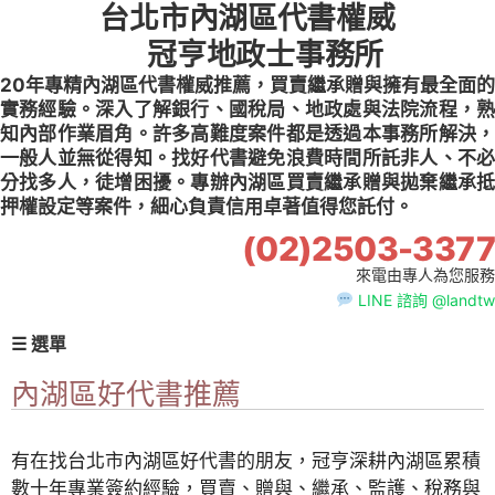
台北市內湖區代書權威
Skip
to
冠亨地政士事務所
content
20年專精內湖區代書權威推薦，買賣繼承贈與擁有最全面的
實務經驗。深入了解銀行、國稅局、地政處與法院流程，熟
知內部作業眉角。許多高難度案件都是透過本事務所解決，
一般人並無從得知。找好代書避免浪費時間所託非人、不必
分找多人，徒增困擾。專辦內湖區買賣繼承贈與拋棄繼承抵
押權設定等案件，細心負責信用卓著值得您託付。
(02)2503-3377
來電由專人為您服務
LINE 諮詢 @landtw
☰ 選單
內湖區好代書推薦
有在找台北市內湖區好代書的朋友，冠亨深耕內湖區累積
數十年專業簽約經驗，買賣、贈與、繼承、監護、稅務與