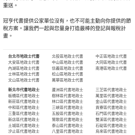
重送。
冠亨代書提供公家單位沒有，也不可能主動向你提供的節
稅方案。讓我們一起與您量身打造最棒的登記與報稅計
畫。
台北市地政士代書
北投區地政士代書
中正區地政士代書
大安區地政士代書
中山區地政士代書
大同區地政士代書
內湖區地政士代書
信義區地政士代書
南港區地政士代書
士林區地政士代書
松山區地政士代書
文山區地政士代書
萬華區地政士代書
新北市代書地政士
蘆洲區代書地政士
三芝區代書地政士
板橋區代書地政士
樹林區代書地政士
萬里區代書地政士
新莊區代書地政士
林口區代書地政士
金山區代書地政士
中和區代書地政士
三峽區代書地政士
貢寮區代書地政士
三重區代書地政士
五股區代書地政士
石門區代書地政士
新店區代書地政士
鶯歌區代書地政士
雙溪區代書地政士
土城區代書地政士
泰山區代書地政士
石碇區代書地政士
汐止區代書地政士
八里區代書地政士
烏來區代書地政士