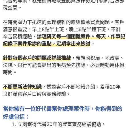
代書的專業？就是鑽研地政登記與法律認定中間的合法節
稅空間。
在時間壓力下迅速的處理複雜的贈與繼承買賣問題。客戶
滿意很重要。早上8點半上班，晚上6點半鐘下班，不辭
辛苦累積經驗，
辦理研究每一個困難案件。 每天，作筆記
紀錄下案件承辦的重點，定期拿出來檢討
。
針對每個客戶的問題都詳細推敲
，預想國稅局、地政處、
法院、銀行可能會抓出的毛病預先排除，必要時動用休假
時間。
不斷更新法律知識
，透過客戶不斷地轉介紹。累積20年
良好滿意客戶口碑與實務經驗。
當你擁有一位好代書幫你處理案件時，你能得到的
好處包括：
立刻獲得代書20年的豐富實務經驗協助。