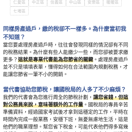
仁愛區
中正區
信義區
中山區
安樂區
暖暖區
七堵區
同樣房產過戶，繳的稅卻不一樣多。為什麼當初我
不知道？
當您要處理房產過戶時，往往會發現同樣的情況卻有不同
的稅務結果。為什麼有些人能繳少一些，而您卻被要求繳
更多？
這就是專業代書能為您節省的關鍵
。處理房產過戶
並不只是填填表單，懂得如何在合法範圍內規劃稅務，才
能讓您節省一筆不小的開銷。
當代書協助您節稅，讓國稅局的人多了不少麻煩？
我們的代書會為您進行周全的節稅計劃，
讓您省錢，但這
對公務員來說，意味著額外的工作量
。國稅局的專員辛苦
準備資料，經過國家考試後才拿到這穩定的工作，平時在
時間內完成一般業務，安穩下班，無憂無慮地生活，這是
他們的職業理想。幫您省下稅金，可能代表他們得多寫幾