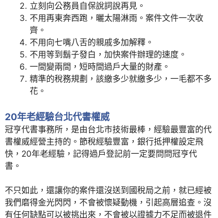
立刻向公務員自保說詞說再見。
不用再東奔西跑，曬太陽淋雨。案件文件一次收
齊。
不用向七嘴八舌的親戚多加解釋。
不用等到鬍子發白，加快案件辦理的速度。
一間變兩間，短時間過戶大量的財產。
精準的稅務規劃，該繳多少就繳多少，一毛都不多
花。
20年老經驗台北代書權威
冠亨代書事務所，是由台北市技術最棒，經驗最豐富的代
書權威經營主持的。節稅經驗豐富，銀行抵押權設定飛
快，20年老經驗，記得過戶登記前一定要問問冠亨代
書。
不只如此，還讓你的案件還沒送到國稅局之前，就已經被
我們磨得金光閃閃，不會被懷疑動機，引起高層追查。沒
有任何缺點可以被挑出來，不會被以證據力不足而被退件