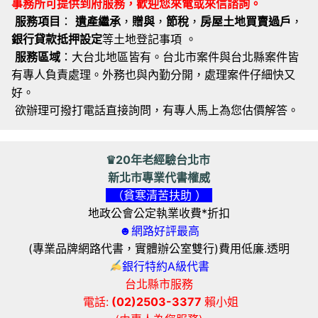
事務所可提供到府服務，歡迎您來電或來信諮詢。
服務項目
：
遺產繼承
，
贈與
，
節稅
，
房屋土地買賣過戶
，
銀行貸款抵押設定
等土地登記事項 。
服務區域
：大台北地區皆有。台北市案件與台北縣案件皆
有專人負責處理。外務也與內勤分開，處理案件仔細快又
好。
欲辦理可撥打電話直接詢問，有專人馬上為您估價解答。
♛20年老經驗台北市
新北市專業代書權威
（貧寒清苦扶助 ）
地政公會公定執業收費*折扣
☻網路好評最高
(專業品牌網路代書，實體辦公室雙行)費用低廉.透明
銀行特約A級代書
台北縣市服務
電話:
(02)2503-3377
賴小姐