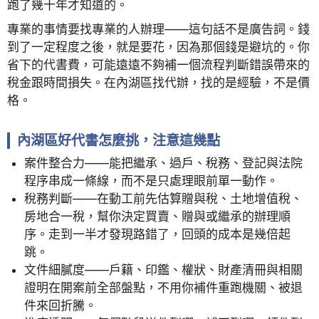
跑了幾十年才知道的。
專業的事情要找專業的人辦理——這句話不是廣告詞。錢
到了一定程度之後，就是要花，因為那個錢是避坑的。你
省下的代書費，可能遠遠不夠補一個流程判斷錯誤帶來的
稅金跟時間損失。在內湖區找代辦，找的是經驗，不是價
格。
內湖區好代書怎麼挑，注意這幾點
案件整合力——能把繼承、過戶、稅務、登記與法院
程序串成一條線，而不是只處理眼前單一動作。
稅務判斷——在動工前先估算贈與稅、土地增值稅、
房地合一稅，幫你決定買賣、贈與或繼承的辦理順
序。走到一半才發現路錯了，回頭的成本是幾倍起
跳。
文件細膩度——戶籍、印鑑、權狀、財產清冊與相關
證明在開案前全部盤點，不用你補件重跑機關、被退
件來回折騰。