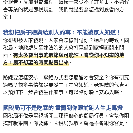
份報告，反覆檢查流程，這樣一來少不了許多事。不過代
書專業的就是節稅規劃，我們就是要為您找到最省的方
案！
我想把房子贈與給別人的事，不能被家人知道！
你想想被人家發現，人家會怎樣對付你？過戶的時候，國
稅局、地政處甚至連法院的人會打電話到家裡面問東問
西。
有太多會出事的環節與可能性，會從你不知道的地
方，最不想要的時間點冒出來
。
路線要怎樣安排，聯絡方式要怎麼留才會安全？你有研究
過嗎？很多事情都是要發生了才會知道。老經驗的代書可
以預知下一步會發生什麼事，可以幫你晚上安心入眠。
國稅局可不是吃素的 重罰到你眼前跑人生走馬燈
國稅局不像是電視新聞上那種熱心的郵局行員，會幫你阻
擋詐騙集團。你要繳，國稅局就收。絲毫不會跟你客氣。