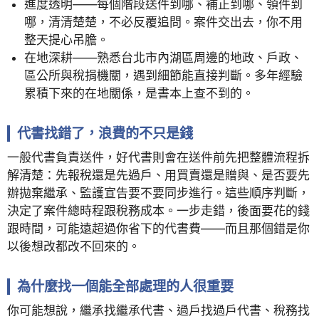
進度透明——每個階段送件到哪、補正到哪、領件到
哪，清清楚楚，不必反覆追問。案件交出去，你不用
整天提心吊膽。
在地深耕——熟悉台北市內湖區周邊的地政、戶政、
區公所與稅捐機關，遇到細節能直接判斷。多年經驗
累積下來的在地關係，是書本上查不到的。
代書找錯了，浪費的不只是錢
一般代書負責送件，好代書則會在送件前先把整體流程拆
解清楚：先報稅還是先過戶、用買賣還是贈與、是否要先
辦拋棄繼承、監護宣告要不要同步進行。這些順序判斷，
決定了案件總時程跟稅務成本。一步走錯，後面要花的錢
跟時間，可能遠超過你省下的代書費——而且那個錯是你
以後想改都改不回來的。
為什麼找一個能全部處理的人很重要
你可能想說，繼承找繼承代書、過戶找過戶代書、稅務找