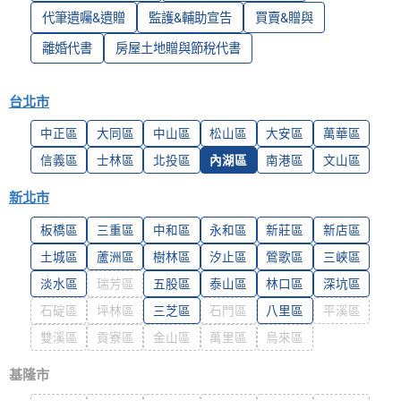
代筆遺囑&遺贈
監護&輔助宣告
買賣&贈與
離婚代書
房屋土地贈與節稅代書
台北市
中正區
大同區
中山區
松山區
大安區
萬華區
信義區
士林區
北投區
內湖區
南港區
文山區
新北市
板橋區
三重區
中和區
永和區
新莊區
新店區
土城區
蘆洲區
樹林區
汐止區
鶯歌區
三峽區
淡水區
瑞芳區
五股區
泰山區
林口區
深坑區
石碇區
坪林區
三芝區
石門區
八里區
平溪區
雙溪區
貢寮區
金山區
萬里區
烏來區
基隆市