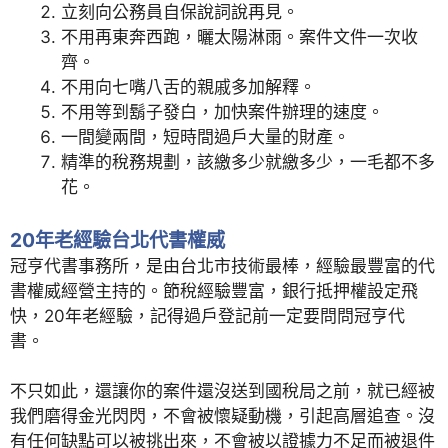
立刻向公務員自保說詞說再見。
不用再東奔西跑，曬太陽淋雨。案件文件一次收
齊。
不用向七嘴八舌的親戚多加解釋。
不用等到鬍子發白，加快案件辦理的速度。
一間變兩間，短時間過戶大量的財產。
精準的稅務規劃，該繳多少就繳多少，一毛都不多
花。
20年老經驗台北代書權威
冠亨代書事務所，是由台北市技術最棒，經驗最豐富的代
書權威經營主持的。節稅經驗豐富，銀行抵押權設定飛
快，20年老經驗，記得過戶登記前一定要問問冠亨代
書。
不只如此，還讓你的案件還沒送到國稅局之前，就已經被
我們磨得金光閃閃，不會被懷疑動機，引起高層追查。沒
有任何缺點可以被挑出來，不會被以證據力不足而被退件