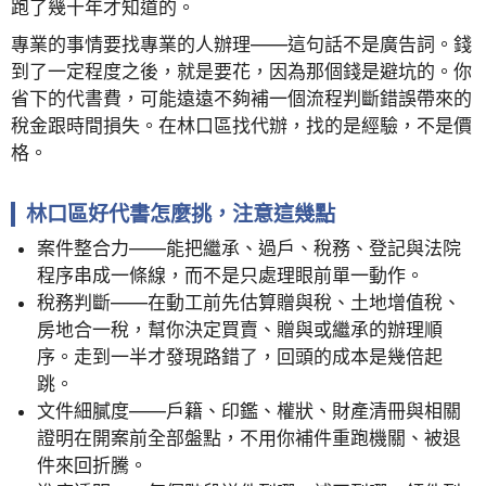
跑了幾十年才知道的。
專業的事情要找專業的人辦理——這句話不是廣告詞。錢
到了一定程度之後，就是要花，因為那個錢是避坑的。你
省下的代書費，可能遠遠不夠補一個流程判斷錯誤帶來的
稅金跟時間損失。在林口區找代辦，找的是經驗，不是價
格。
林口區好代書怎麼挑，注意這幾點
案件整合力——能把繼承、過戶、稅務、登記與法院
程序串成一條線，而不是只處理眼前單一動作。
稅務判斷——在動工前先估算贈與稅、土地增值稅、
房地合一稅，幫你決定買賣、贈與或繼承的辦理順
序。走到一半才發現路錯了，回頭的成本是幾倍起
跳。
文件細膩度——戶籍、印鑑、權狀、財產清冊與相關
證明在開案前全部盤點，不用你補件重跑機關、被退
件來回折騰。