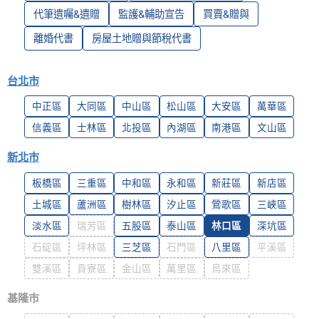
代筆遺囑&遺贈
監護&輔助宣告
買賣&贈與
離婚代書
房屋土地贈與節稅代書
台北市
中正區
大同區
中山區
松山區
大安區
萬華區
信義區
士林區
北投區
內湖區
南港區
文山區
新北市
板橋區
三重區
中和區
永和區
新莊區
新店區
土城區
蘆洲區
樹林區
汐止區
鶯歌區
三峽區
淡水區
瑞芳區
五股區
泰山區
林口區
深坑區
石碇區
坪林區
三芝區
石門區
八里區
平溪區
雙溪區
貢寮區
金山區
萬里區
烏來區
基隆市