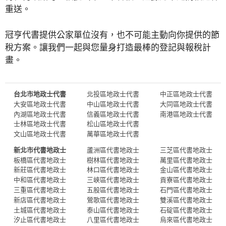
重送。
冠亨代書提供公家單位沒有，也不可能主動向你提供的節
稅方案。讓我們一起與您量身打造最棒的登記與報稅計
畫。
台北市地政士代書
北投區地政士代書
中正區地政士代書
大安區地政士代書
中山區地政士代書
大同區地政士代書
內湖區地政士代書
信義區地政士代書
南港區地政士代書
士林區地政士代書
松山區地政士代書
文山區地政士代書
萬華區地政士代書
新北市代書地政士
蘆洲區代書地政士
三芝區代書地政士
板橋區代書地政士
樹林區代書地政士
萬里區代書地政士
新莊區代書地政士
林口區代書地政士
金山區代書地政士
中和區代書地政士
三峽區代書地政士
貢寮區代書地政士
三重區代書地政士
五股區代書地政士
石門區代書地政士
新店區代書地政士
鶯歌區代書地政士
雙溪區代書地政士
土城區代書地政士
泰山區代書地政士
石碇區代書地政士
汐止區代書地政士
八里區代書地政士
烏來區代書地政士