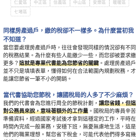
仁愛區
中正區
信義區
中山區
安樂區
暖暖區
七堵區
同樣房產過戶，繳的稅卻不一樣多。為什麼當初我
不知道？
當您要處理房產過戶時，往往會發現同樣的情況卻有不同
的稅務結果。為什麼有些人能繳少一些，而您卻被要求繳
更多？
這就是專業代書能為您節省的關鍵
。處理房產過戶
並不只是填填表單，懂得如何在合法範圍內規劃稅務，才
能讓您節省一筆不小的開銷。
當代書協助您節稅，讓國稅局的人多了不少麻煩？
我們的代書會為您進行周全的節稅計劃，
讓您省錢，但這
對公務員來說，意味著額外的工作量
。國稅局的專員辛苦
準備資料，經過國家考試後才拿到這穩定的工作，平時在
時間內完成一般業務，安穩下班，無憂無慮地生活，這是
他們的職業理想。幫您省下稅金，可能代表他們得多寫幾