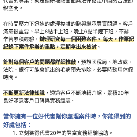
代書的專業？就是鑽研地政登記與法律認定中間的合法節
稅空間。
在時間壓力下迅速的處理複雜的贈與繼承買賣問題。客戶
滿意很重要。早上8點半上班，晚上6點半鐘下班，不辭
辛苦累積經驗，
辦理研究每一個困難案件。 每天，作筆記
紀錄下案件承辦的重點，定期拿出來檢討
。
針對每個客戶的問題都詳細推敲
，預想國稅局、地政處、
法院、銀行可能會抓出的毛病預先排除，必要時動用休假
時間。
不斷更新法律知識
，透過客戶不斷地轉介紹。累積20年
良好滿意客戶口碑與實務經驗。
當你擁有一位好代書幫你處理案件時，你能得到的
好處包括：
立刻獲得代書20年的豐富實務經驗協助。