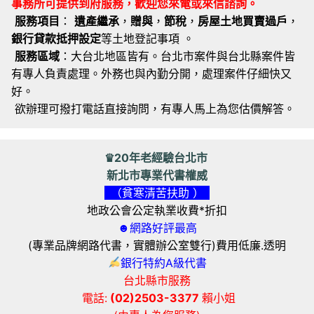
事務所可提供到府服務，歡迎您來電或來信諮詢。
服務項目
：
遺產繼承
，
贈與
，
節稅
，
房屋土地買賣過戶
，
銀行貸款抵押設定
等土地登記事項 。
服務區域
：大台北地區皆有。台北市案件與台北縣案件皆
有專人負責處理。外務也與內勤分開，處理案件仔細快又
好。
欲辦理可撥打電話直接詢問，有專人馬上為您估價解答。
♛20年老經驗台北市
新北市專業代書權威
（貧寒清苦扶助 ）
地政公會公定執業收費*折扣
☻網路好評最高
(專業品牌網路代書，實體辦公室雙行)費用低廉.透明
銀行特約A級代書
台北縣市服務
電話:
(02)2503-3377
賴小姐