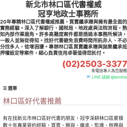
新北市林口區代書權威
Skip
to
冠亨地政士事務所
content
20年專精林口區代書權威推薦，買賣繼承贈與擁有最全面的
實務經驗。深入了解銀行、國稅局、地政處與法院流程，熟
知內部作業眉角。許多高難度案件都是透過本事務所解決，
一般人並無從得知。找好代書避免浪費時間所託非人、不必
分找多人，徒增困擾。專辦林口區買賣繼承贈與拋棄繼承抵
押權設定等案件，細心負責信用卓著值得您託付。
(02)2503-3377
來電由專人為您服務
LINE 諮詢 @landtw
☰ 選單
林口區好代書推薦
有在找新北市林口區好代書的朋友，冠亨深耕林口區累積
數十年專業簽約經驗，買賣、贈與、繼承、監護、稅務與