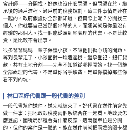
會計師——分開找，好像也沒什麼問題。但問題在於，繼
承後的過戶流程、過戶前的稅務規劃，這三件事情是連在
一起的。政府假設你全部都知道，但實際上呢？分開找三
個人，你就要自己當那個串聯的人，而通常就是你最沒有
經驗的那個人。找一個能從頭到尾處理的代書，不是比較
貴，是比較不會出事。
很多爸爸媽媽一輩子保護小孩，不讓他們擔心錢的問題。
等到長輩走了，小孩面對一堆遺產稅、繼承登記、銀行貸
款、共有土地分割——完全不知道從哪裡開始。找一個能
全部處理的代書，不是幫你省手續費，是幫你擋掉那些你
看不到的坑。
林口區好代書跟一般代書的差別
一般代書幫你送件，送完就結束了。好代書在送件前會先
做一件事：把地政跟稅務兩個系統合在一起看。地政要怎
麼登記，國稅局那邊會有什麼反應，這兩個單位是分開
的，但你的案件是一體的。能在送件前就把兩邊的關卡都