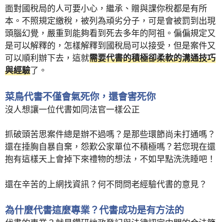
面對國稅局的人可要小心，繼承、贈與課你稅都是有所
本。不照規定繳稅，被列為頑劣分子，可是會被罰到出現
頭腦幻覺，嚴重到能夠看到死去多年的阿祖。偏偏規定又
是可以解釋的，怎樣解釋到國稅局可以接受，但是案件又
可以順利辦下去，這就
需要代書的積極卻柔軟的溝通技巧
與經驗
了。
菜鳥代書不僅會氣死你，還會害死你
沒人想讓一位代書如同法官一樣公正
抓破頭苦思案件總是辦不過嗎？是那些環節尚未打通嗎？
還在捶胸自暴自棄，怨歎公家單位不積極嗎？若您現在還
抱有這樣天上會掉下來禮物的想法，不如早點洗洗睡吧！
還在辛苦的上網找資訊？何不問問老經驗代書的意見？
為什麼代書這麼專業？代書成功是有方法的