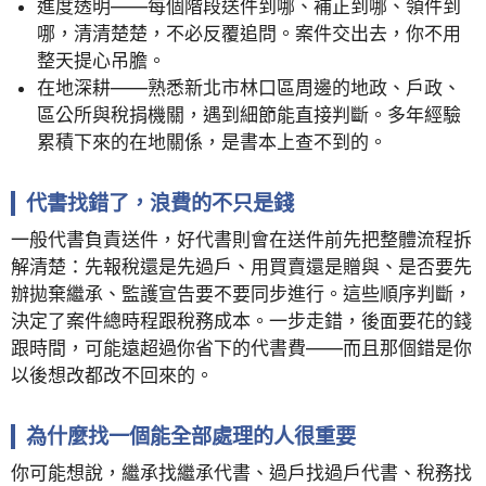
進度透明——每個階段送件到哪、補正到哪、領件到
哪，清清楚楚，不必反覆追問。案件交出去，你不用
整天提心吊膽。
在地深耕——熟悉新北市林口區周邊的地政、戶政、
區公所與稅捐機關，遇到細節能直接判斷。多年經驗
累積下來的在地關係，是書本上查不到的。
代書找錯了，浪費的不只是錢
一般代書負責送件，好代書則會在送件前先把整體流程拆
解清楚：先報稅還是先過戶、用買賣還是贈與、是否要先
辦拋棄繼承、監護宣告要不要同步進行。這些順序判斷，
決定了案件總時程跟稅務成本。一步走錯，後面要花的錢
跟時間，可能遠超過你省下的代書費——而且那個錯是你
以後想改都改不回來的。
為什麼找一個能全部處理的人很重要
你可能想說，繼承找繼承代書、過戶找過戶代書、稅務找