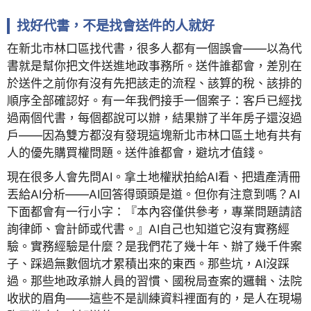
找好代書，不是找會送件的人就好
在新北市林口區找代書，很多人都有一個誤會——以為代
書就是幫你把文件送進地政事務所。送件誰都會，差別在
於送件之前你有沒有先把該走的流程、該算的稅、該排的
順序全部確認好。有一年我們接手一個案子：客戶已經找
過兩個代書，每個都說可以辦，結果辦了半年房子還沒過
戶——因為雙方都沒有發現這塊新北市林口區土地有共有
人的優先購買權問題。送件誰都會，避坑才值錢。
現在很多人會先問AI。拿土地權狀拍給AI看、把遺產清冊
丟給AI分析——AI回答得頭頭是道。但你有注意到嗎？AI
下面都會有一行小字：『本內容僅供參考，專業問題請諮
詢律師、會計師或代書。』AI自己也知道它沒有實務經
驗。實務經驗是什麼？是我們花了幾十年、辦了幾千件案
子、踩過無數個坑才累積出來的東西。那些坑，AI沒踩
過。那些地政承辦人員的習慣、國稅局查案的邏輯、法院
收狀的眉角——這些不是訓練資料裡面有的，是人在現場