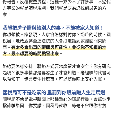
份報告，反覆檢查流程，這樣一來少不了許多事。不過代
書專業的就是節稅規劃，我們就是要為您找到最省的方
案！
我想把房子贈與給別人的事，不能被家人知道！
你想想被人家發現，人家會怎樣對付你？過戶的時候，國
稅局、地政處甚至連法院的人會打電話到家裡面問東問
西。
有太多會出事的環節與可能性，會從你不知道的地
方，最不想要的時間點冒出來
。
路線要怎樣安排，聯絡方式要怎麼留才會安全？你有研究
過嗎？很多事情都是要發生了才會知道。老經驗的代書可
以預知下一步會發生什麼事，可以幫你晚上安心入眠。
國稅局可不是吃素的 重罰到你眼前跑人生走馬燈
國稅局不像是電視新聞上那種熱心的郵局行員，會幫你阻
擋詐騙集團。你要繳，國稅局就收。絲毫不會跟你客氣。