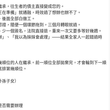
繼承，往生者的債主直接變成您的。
正在準備」就通融，時效過了想辦也辦不了。
，後面全部白做工。
認證，隨便一個環節拖到，三個月轉眼就過。
、少一個簽名，法院直接退，重來一次又要多等好幾週。
辦」、「我以為妹妹會處理」——結果全家人一起錯過時
幾順位的人在繼承。前一順位全部拋棄完，才會輪到下一順
底排第幾順位。
外孫子女）
是否需要辦理