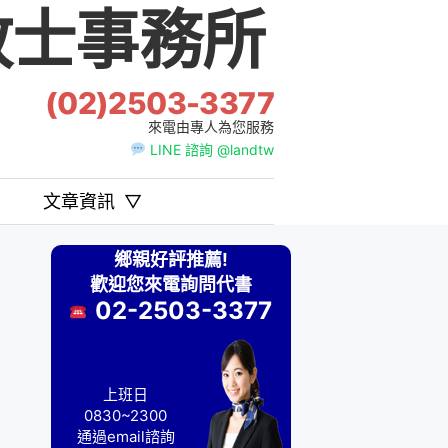
士事務所
(02)2503-3377
來電由專人為您服務
LINE 諮詢 @landtw
文章資訊
▽
鄉親好評推薦!
歡迎您來電詢問代書
02-2503-3377
上班日
0830~2300
通過email諮詢