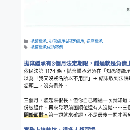
Categories
拋棄繼承
,
拋棄繼承&限定繼承
,
遺產繼承
Tags
拋棄繼承成功案例
拋棄繼承有3個月法定期限，錯過就是負債
依民法第 1174 條，拋棄繼承必須在「知悉得繼
以為「我又沒簽名所以不用辦」→ 結果收到法
您頭上，沒有例外。
三個月，聽起來很長。但你自己跑過一次就知道
份被退件、再來發現前面順位還有人沒拋⋯⋯三
開始面對。
第一週就來確認，不是最後一週才著