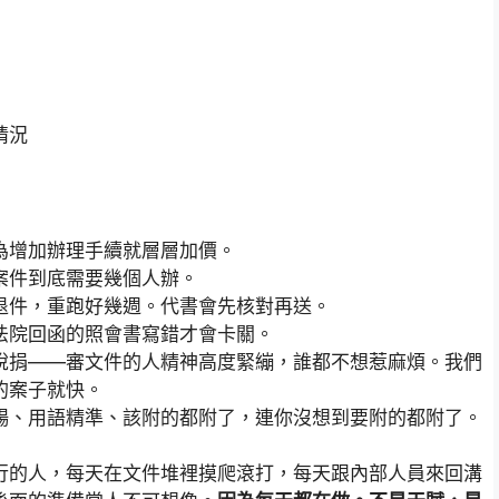
情況
為增加辦理手續就層層加價。
案件到底需要幾個人辦。
退件，重跑好幾週。代書會先核對再送。
法院回函的照會書寫錯才會卡關。
稅捐——審文件的人精神高度緊繃，誰都不想惹麻煩。我們
的案子就快。
暢、用語精準、該附的都附了，連你沒想到要附的都附了。
行的人，每天在文件堆裡摸爬滾打，每天跟內部人員來回溝