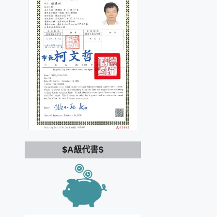
$A級代書$