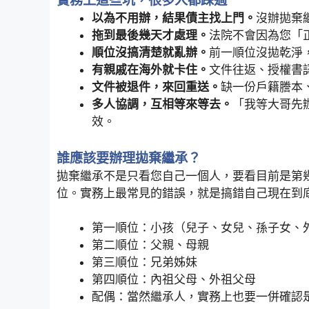
實務上這些坑，很多人都踩過
以為不用辦，結果債主找上門。
沒辦拋棄
拖到最後幾天才處理。
法院不會因為您「
順位沒搞清楚就亂辦。
前一順位沒拋乾淨
有親戚在海外就卡住。
文件往返、授權書
文件被退件，來回重送。
缺一份戶籍謄本
多人協調，互相等來等去。
「我等大哥先
效。
誰應該要辦理拋棄繼承？
拋棄繼承不是只看您自己一個人，要看目前是第
位。實務上最常見的錯誤，就是搞錯自己現在到
第一順位：小孩（兒子、女兒、孫子女、
第二順位：父親、母親
第三順位：兄弟姊妹
第四順位：內祖父母、外祖父母
配偶：當然繼承人，實務上也要一併確認