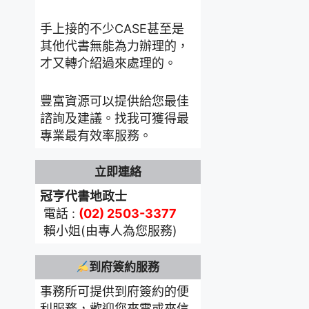
手上接的不少CASE甚至是
其他代書無能為力辦理的，
才又轉介紹過來處理的。
豐富資源可以提供給您最佳
諮詢及建議。找我可獲得最
專業最有效率服務。
立即連絡
冠亨代書地政士
電話 :
(02) 2503-3377
賴小姐(由專人為您服務)
到府簽約服務
事務所可提供到府簽約的便
利服務，歡迎您來電或來信