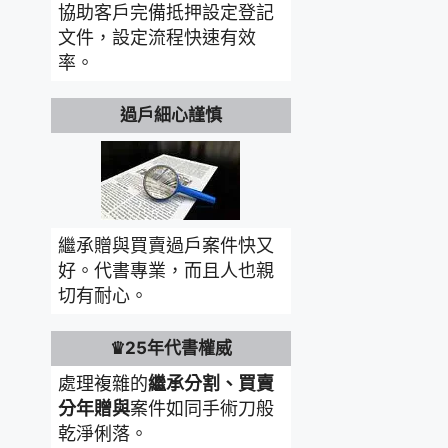
協助客戶完備抵押設定登記
文件，設定流程快速有效
率。
過戶細心謹慎
繼承贈與買賣過戶案件快又
好。代書專業，而且人也親
切有耐心。
♛25年代書權威
處理複雜的
繼承分割、買賣
分年贈與
案件如同手術刀般
乾淨俐落。