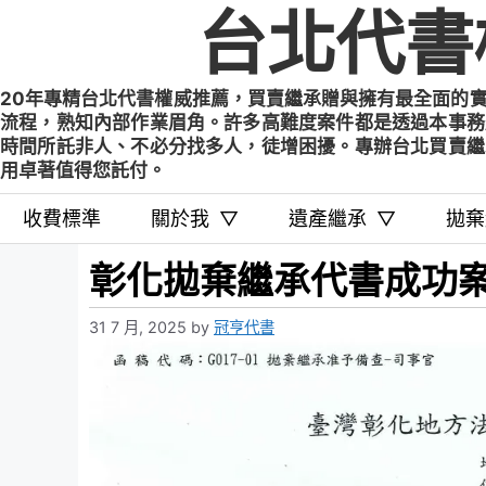
Skip
台北代書
to
content
20年專精台北代書權威推薦，買賣繼承贈與擁有最全面的
流程，熟知內部作業眉角。許多高難度案件都是透過本事務
時間所託非人、不必分找多人，徒增困擾。專辦台北買賣繼
用卓著值得您託付。
收費標準
關於我
▽
遺產繼承
▽
拋棄
彰化拋棄繼承代書成功案
31 7 月, 2025
by
冠亨代書