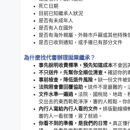
死亡日期
目前已知繼承人狀況
是否有未成年人
是否有人在國外
是否有海外親屬、外縣市戶籍或其他特殊
是否已收到通知，或手邊已有部分文件
為什麼找代書辦理拋棄繼承？
事先說明收費標準，預先知道成本
不會因
不只送件，先幫你全順位清查。
確認你的
事前檢查，降低退件風險。
缺一份文件被
法院照會書回覆協助。
送件不是最難的，
文件水準一遍過。
法院、國稅局、地政、
交出去的東西乾乾淨淨，審的人輕鬆，你
內行人寫給內行人看的文件。
排版動線順
審的人一看就懂，簽了就過。
你看不到的準備，是我們的日常。
真正懂