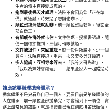
生者的債主直接變成您的。
拖到最後幾天才處理。
法院不會因為您「正在準
備」就通融，時效過了想辦也辦不了。
順位沒搞清楚就亂辦。
前一順位沒拋乾淨，後面全
部白做工。
有親戚在海外就卡住。
文件往返、授權書認證，隨
便一個環節拖到，三個月轉眼就過。
文件被退件，來回重送。
缺一份戶籍謄本、少一個
簽名，法院直接退，重來一次又要多等好幾週。
多人協調，互相等來等去。
「我等大哥先辦」、
「我以為妹妹會處理」——結果全家人一起錯過時
效。
誰應該要辦理拋棄繼承？
拋棄繼承不是只看您自己一個人，要看目前是第幾順位的
人在繼承。前一順位全部拋棄完，才會輪到下一順位。實
務上最常見的錯誤，就是搞錯自己現在到底排第幾順位。