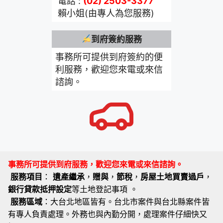
電話 :
(02) 2503-3377
賴小姐(由專人為您服務)
到府簽約服務
事務所可提供到府簽約的便
利服務，歡迎您來電或來信
諮詢。
事務所可提供到府服務，歡迎您來電或來信諮詢。
服務項目
：
遺產繼承
，
贈與
，
節稅
，
房屋土地買賣過戶
，
銀行貸款抵押設定
等土地登記事項 。
服務區域
：大台北地區皆有。台北市案件與台北縣案件皆
有專人負責處理。外務也與內勤分開，處理案件仔細快又