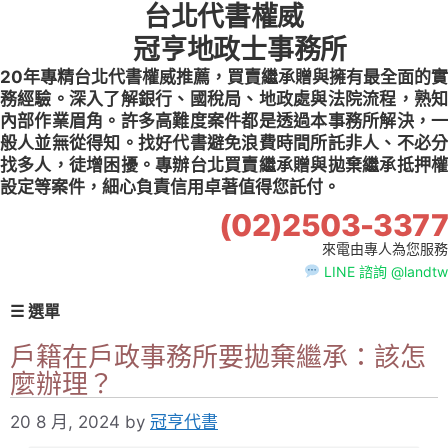
台北代書權威
Skip
to
冠亨地政士事務所
content
20年專精台北代書權威推薦，買賣繼承贈與擁有最全面的實
務經驗。深入了解銀行、國稅局、地政處與法院流程，熟知
內部作業眉角。許多高難度案件都是透過本事務所解決，一
般人並無從得知。找好代書避免浪費時間所託非人、不必分
找多人，徒增困擾。專辦台北買賣繼承贈與拋棄繼承抵押權
設定等案件，細心負責信用卓著值得您託付。
(02)2503-3377
來電由專人為您服務
LINE 諮詢 @landtw
☰ 選單
戶籍在戶政事務所要拋棄繼承：該怎
麼辦理？
20 8 月, 2024
by
冠亨代書