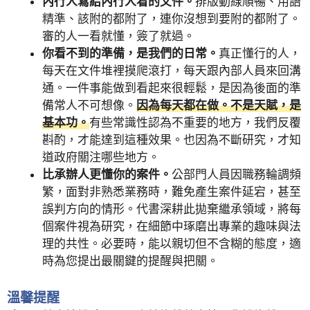
內行人寫給內行人看的文件。
排版動線順暢、用語
精準、該附的都附了，連你沒想到要附的都附了。
審的人一看就懂，簽了就過。
你看不到的準備，是我們的日常。
真正懂行的人，
每天在文件堆裡摸爬滾打，每天跟內部人員來回溝
通。一件事能做到看起來很輕鬆，是因為後面的準
備常人不可想像。
因為每天都在做。不是天賦，是
基本功。
有些常識性認為不重要的地方，我們反覆
斟酌，才能達到這種效果。也因為不斷研究，才知
道政府關注哪些地方。
比承辦人更懂你的案件。
公部門人員因職務輪調頻
繁，面對非熟悉業務時，難免產生案件延宕，甚至
誤判方向的情形。代書深耕此拋棄繼承領域，將每
個案件視為研究，在細節中琢磨出專業的趣味與法
理的共性。必要時，能以親切但不含糊的態度，適
時為您提出最關鍵的提醒與把關。
溫馨提醒