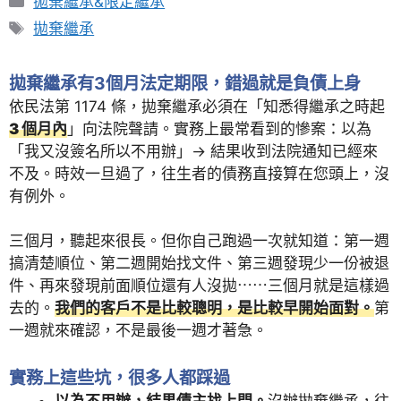
拋棄繼承&限定繼承
Tags
拋棄繼承
拋棄繼承有3個月法定期限，錯過就是負債上身
依民法第 1174 條，拋棄繼承必須在「知悉得繼承之時起
3 個月內
」向法院聲請。實務上最常看到的慘案：以為
「我又沒簽名所以不用辦」→ 結果收到法院通知已經來
不及。時效一旦過了，往生者的債務直接算在您頭上，沒
有例外。
三個月，聽起來很長。但你自己跑過一次就知道：第一週
搞清楚順位、第二週開始找文件、第三週發現少一份被退
件、再來發現前面順位還有人沒拋⋯⋯三個月就是這樣過
去的。
我們的客戶不是比較聰明，是比較早開始面對。
第
一週就來確認，不是最後一週才著急。
實務上這些坑，很多人都踩過
以為不用辦，結果債主找上門。
沒辦拋棄繼承，往