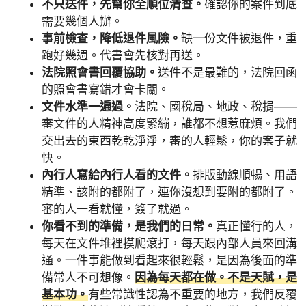
不只送件，先幫你全順位清查。
確認你的案件到底
需要幾個人辦。
事前檢查，降低退件風險。
缺一份文件被退件，重
跑好幾週。代書會先核對再送。
法院照會書回覆協助。
送件不是最難的，法院回函
的照會書寫錯才會卡關。
文件水準一遍過。
法院、國稅局、地政、稅捐——
審文件的人精神高度緊繃，誰都不想惹麻煩。我們
交出去的東西乾乾淨淨，審的人輕鬆，你的案子就
快。
內行人寫給內行人看的文件。
排版動線順暢、用語
精準、該附的都附了，連你沒想到要附的都附了。
審的人一看就懂，簽了就過。
你看不到的準備，是我們的日常。
真正懂行的人，
每天在文件堆裡摸爬滾打，每天跟內部人員來回溝
通。一件事能做到看起來很輕鬆，是因為後面的準
備常人不可想像。
因為每天都在做。不是天賦，是
基本功。
有些常識性認為不重要的地方，我們反覆