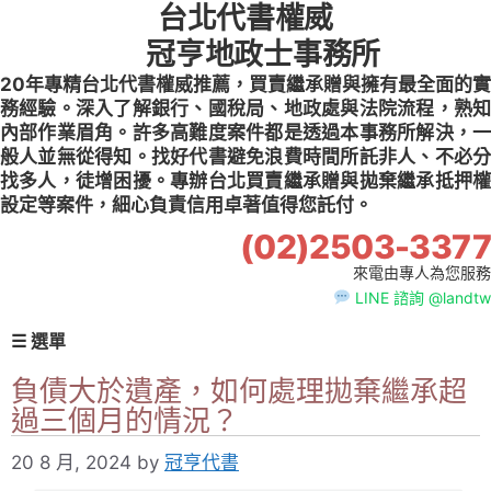
台北代書權威
Skip
to
冠亨地政士事務所
content
20年專精台北代書權威推薦，買賣繼承贈與擁有最全面的實
務經驗。深入了解銀行、國稅局、地政處與法院流程，熟知
內部作業眉角。許多高難度案件都是透過本事務所解決，一
般人並無從得知。找好代書避免浪費時間所託非人、不必分
找多人，徒增困擾。專辦台北買賣繼承贈與拋棄繼承抵押權
設定等案件，細心負責信用卓著值得您託付。
(02)2503-3377
來電由專人為您服務
LINE 諮詢 @landtw
☰ 選單
負債大於遺產，如何處理拋棄繼承超
過三個月的情況？
20 8 月, 2024
by
冠亨代書