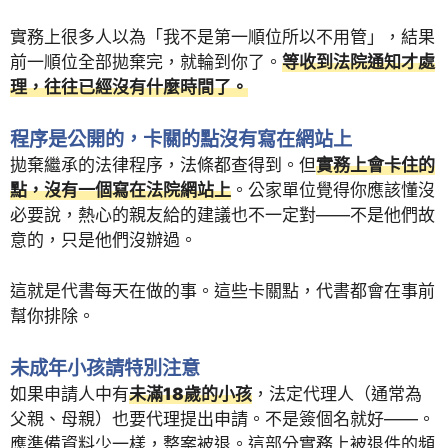
實務上很多人以為「我不是第一順位所以不用管」，結果
前一順位全部拋棄完，就輪到你了。
等收到法院通知才處
理，往往已經沒有什麼時間了。
程序是公開的，卡關的點沒有寫在網站上
拋棄繼承的法律程序，法條都查得到。但
實務上會卡住的
點，沒有一個寫在法院網站上
。公家單位覺得你應該懂沒
必要說，熱心的親友給的建議也不一定對——不是他們故
意的，只是他們沒辦過。
這就是代書每天在做的事。這些卡關點，代書都會在事前
幫你排除。
未成年小孩請特別注意
如果申請人中有
未滿18歲的小孩
，法定代理人（通常為
父親、母親）也要代理提出申請。不是簽個名就好——。
應準備資料少一樣，整案被退。這部分實務上被退件的頻