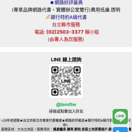
☻網路好評最高
(專業品牌網路代書，實體辦公室雙行)費用低廉.透明
銀行特約A級代書
台北縣市服務
電話:
(02)2503-3377
賴小姐
(由專人為您服務)
LINE 線上諮詢
@landtw
掃描或點擊加入好友
=20年老經驗★台北市新北市專業代書權威★網路好評最高★銀行特約A級代書=貧寒清苦扶
助=
服務區域：大台北地區。服務項目：
遺產繼承.贈與.節稅.房屋土地買賣過戶.銀行貸款抵押權