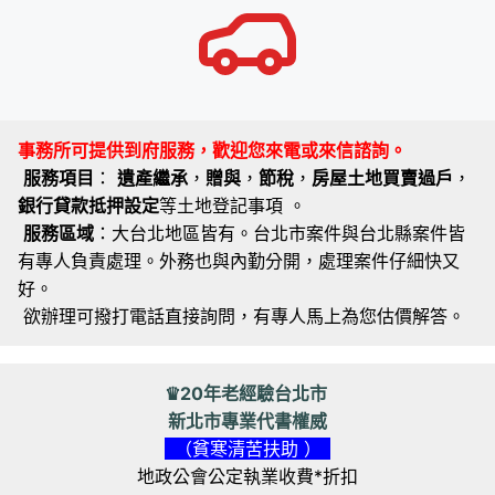
事務所可提供到府服務，歡迎您來電或來信諮詢。
服務項目
：
遺產繼承
，
贈與
，
節稅
，
房屋土地買賣過戶
，
銀行貸款抵押設定
等土地登記事項 。
服務區域
：大台北地區皆有。台北市案件與台北縣案件皆
有專人負責處理。外務也與內勤分開，處理案件仔細快又
好。
欲辦理可撥打電話直接詢問，有專人馬上為您估價解答。
♛20年老經驗台北市
新北市專業代書權威
（貧寒清苦扶助 ）
地政公會公定執業收費*折扣