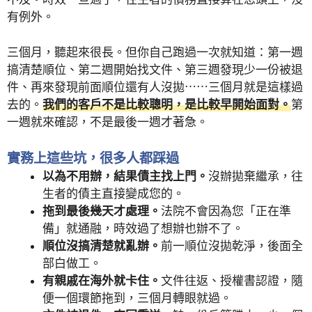
有例外。
三個月，聽起來很長。但你自己跑過一次就知道：第一週
搞清楚順位、第二週開始找文件、第三週發現少一份被退
件、再來發現前面順位還有人沒拋⋯⋯三個月就是這樣過
去的。
我們的客戶不是比較聰明，是比較早開始面對。
第
一週就來確認，不是最後一週才著急。
實務上這些坑，很多人都踩過
以為不用辦，結果債主找上門。
沒辦拋棄繼承，往
生者的債主直接變成您的。
拖到最後幾天才處理。
法院不會因為您「正在準
備」就通融，時效過了想辦也辦不了。
順位沒搞清楚就亂辦。
前一順位沒拋乾淨，後面全
部白做工。
有親戚在海外就卡住。
文件往返、授權書認證，隨
便一個環節拖到，三個月轉眼就過。