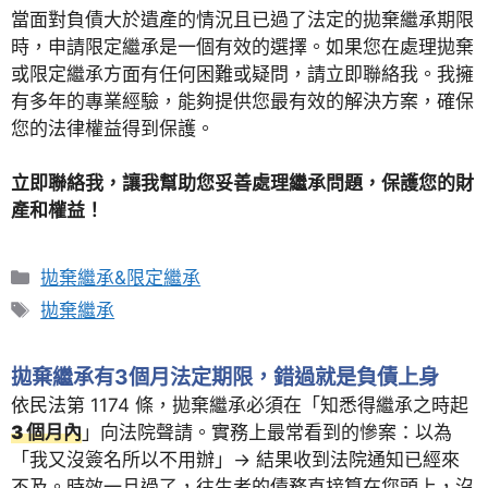
當面對負債大於遺產的情況且已過了法定的拋棄繼承期限
時，申請限定繼承是一個有效的選擇。如果您在處理拋棄
或限定繼承方面有任何困難或疑問，請立即聯絡我。我擁
有多年的專業經驗，能夠提供您最有效的解決方案，確保
您的法律權益得到保護。
立即聯絡我，讓我幫助您妥善處理繼承問題，保護您的財
產和權益！
Categories
拋棄繼承&限定繼承
Tags
拋棄繼承
拋棄繼承有3個月法定期限，錯過就是負債上身
依民法第 1174 條，拋棄繼承必須在「知悉得繼承之時起
3 個月內
」向法院聲請。實務上最常看到的慘案：以為
「我又沒簽名所以不用辦」→ 結果收到法院通知已經來
不及。時效一旦過了，往生者的債務直接算在您頭上，沒