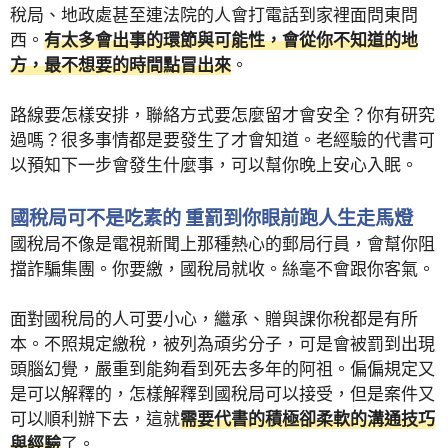
稅局、地政處甚至連法院的人會打電話到家裡面問東問
西。
有太多會出事的環節與可能性，會從你不知道的地
方，最不想要的時間點冒出來
。
路線要怎樣安排，聯絡方式要怎麼留才會安全？你有研究
過嗎？很多事情都是要發生了才會知道。老經驗的代書可
以預知下一步會發生什麼事，可以幫你晚上安心入眠。
國稅局可不是吃素的 重罰到你眼前跑人生走馬燈
國稅局不像是電視新聞上那種熱心的郵局行員，會幫你阻
擋詐騙集團。你要繳，國稅局就收。絲毫不會跟你客氣。
面對國稅局的人可要小心，繼承、贈與課你稅都是有所
本。不照規定繳稅，被列為頑劣分子，可是會被罰到出現
頭腦幻覺，嚴重到能夠看到死去多年的阿祖。偏偏規定又
是可以解釋的，怎樣解釋到國稅局可以接受，但是案件又
可以順利辦下去，這就
需要代書的積極卻柔軟的溝通技巧
與經驗
了。