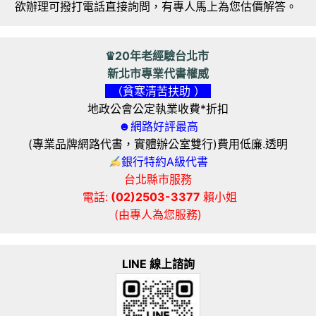
欲辦理可撥打電話直接詢問，有專人馬上為您估價解答。
♛20年老經驗台北市
新北市專業代書權威
（貧寒清苦扶助 ）
地政公會公定執業收費*折扣
☻網路好評最高
(專業品牌網路代書，實體辦公室雙行)費用低廉.透明
銀行特約A級代書
台北縣市服務
電話:
(02)2503-3377
賴小姐
(由專人為您服務)
LINE 線上諮詢