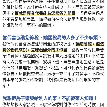
當您要處理房產過戶時，往往會發現同樣的情況卻有不同
的稅務結果。為什麼有些人能繳少一些，而您卻被要求繳
更多？
這就是專業代書能為您節省的關鍵
。處理房產過戶
並不只是填填表單，懂得如何在合法範圍內規劃稅務，才
能讓您節省一筆不小的開銷。
當代書協助您節稅，讓國稅局的人多了不少麻煩？
我們的代書會為您進行周全的節稅計劃，
讓您省錢，但這
對公務員來說，意味著額外的工作量
。國稅局的專員辛苦
準備資料，經過國家考試後才拿到這穩定的工作，平時在
時間內完成一般業務，安穩下班，無憂無慮地生活，這是
他們的職業理想。幫您省下稅金，可能代表他們得多寫幾
份報告，反覆檢查流程，這樣一來少不了許多事。不過代
書專業的就是節稅規劃，我們就是要為您找到最省的方
案！
我想把房子贈與給別人的事，不能被家人知道！
你想想被人家發現，人家會怎樣對付你？過戶的時候，國