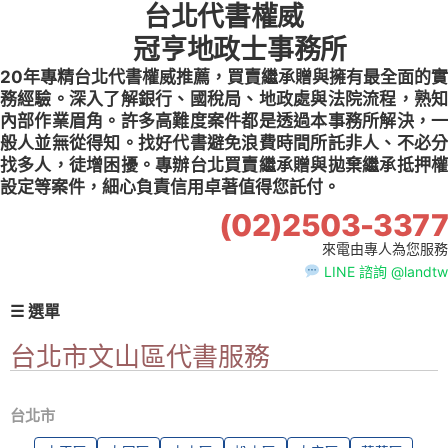
台北代書權威
Skip
to
冠亨地政士事務所
content
20年專精台北代書權威推薦，買賣繼承贈與擁有最全面的實
務經驗。深入了解銀行、國稅局、地政處與法院流程，熟知
內部作業眉角。許多高難度案件都是透過本事務所解決，一
般人並無從得知。找好代書避免浪費時間所託非人、不必分
找多人，徒增困擾。專辦台北買賣繼承贈與拋棄繼承抵押權
設定等案件，細心負責信用卓著值得您託付。
(02)2503-3377
來電由專人為您服務
LINE 諮詢 @landtw
☰ 選單
台北市文山區代書服務
台北市