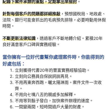
紀錄下案件承辦的重點，定期拿出來檢討
。
針對每個客戶的問題都詳細推敲
，預想國稅局、地政處、
法院、銀行可能會抓出的毛病預先排除，必要時動用休假
時間。
不斷更新法律知識
，透過客戶不斷地轉介紹。累積20年
良好滿意客戶口碑與實務經驗。
當你擁有一位好代書幫你處理案件時，你能得到的
好處包括：
立刻獲得代書20年的豐富實務經驗協助。
立刻向公務員自保說詞說再見。
不用再東奔西跑，曬太陽淋雨。案件文件一次收
齊。
不用向七嘴八舌的親戚多加解釋。
不用等到鬍子發白，加快案件辦理的速度。
一間變兩間，短時間過戶大量的財產。