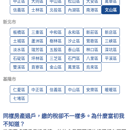
中正區
大同區
中山區
松山區
大安區
萬華區
信義區
士林區
北投區
內湖區
南港區
文山區
新北市
板橋區
三重區
中和區
永和區
新莊區
新店區
土城區
蘆洲區
樹林區
汐止區
鶯歌區
三峽區
淡水區
瑞芳區
五股區
泰山區
林口區
深坑區
石碇區
坪林區
三芝區
石門區
八里區
平溪區
雙溪區
貢寮區
金山區
萬里區
烏來區
基隆市
仁愛區
中正區
信義區
中山區
安樂區
暖暖區
七堵區
同樣房產過戶，繳的稅卻不一樣多。為什麼當初我
不知道？