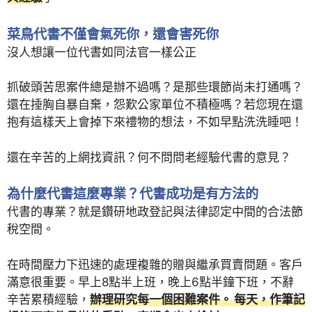
菜鳥代書不僅會氣死你，還會害死你
沒人想讓一位代書如同法官一樣公正
抓破頭苦思案件總是辦不過嗎？是那些環節尚未打通嗎？
還在捶胸自暴自棄，怨歎公家單位不積極嗎？若您現在還
抱有這樣天上會掉下來禮物的想法，不如早點洗洗睡吧！
還在辛苦的上網找資訊？何不問問老經驗代書的意見？
為什麼代書這麼專業？代書成功是有方法的
代書的專業？就是鑽研地政登記與法律認定中間的合法節
稅空間。
在時間壓力下迅速的處理複雜的贈與繼承買賣問題。客戶
滿意很重要。早上8點半上班，晚上6點半鐘下班，不辭
辛苦累積經驗，
辦理研究每一個困難案件。 每天，作筆記