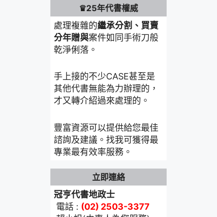
♛25年代書權威
處理複雜的
繼承分割、買賣
分年贈與
案件如同手術刀般
乾淨俐落。
手上接的不少CASE甚至是
其他代書無能為力辦理的，
才又轉介紹過來處理的。
豐富資源可以提供給您最佳
諮詢及建議。找我可獲得最
專業最有效率服務。
立即連絡
冠亨代書地政士
電話 :
(02) 2503-3377