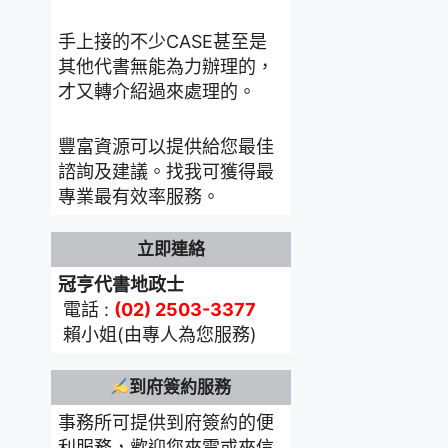
手上接的不少CASE甚至是
其他代書無能為力辦理的，
才又轉介紹過來處理的。
豐富資源可以提供給您最佳
諮詢及建議。找我可獲得最
專業最有效率服務。
立即連絡
冠亨代書地政士
電話 :
(02) 2503-3377
賴小姐(由專人為您服務)
到府簽約服務
事務所可提供到府簽約的便
利服務，歡迎您來電或來信