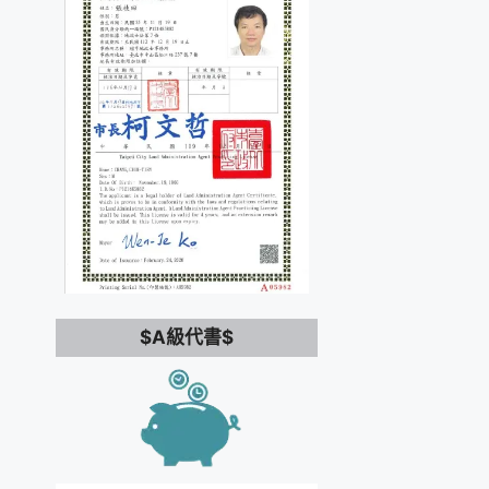
$A級代書$