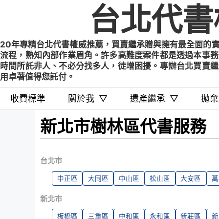
Skip
台北代書
to
content
20年專精台北代書權威推薦，買賣繼承贈與擁有最全面的
流程，熟知內部作業眉角。許多高難度案件都是透過本事務
時間所託非人、不必分找多人，徒增困擾。專辦台北買賣繼
用卓著值得您託付。
收費標準
關於我
▽
遺產繼承
▽
拋棄
新北市樹林區代書服務
台北市
中正區
大同區
中山區
松山區
大安區
萬
新北市
板橋區
三重區
中和區
永和區
新莊區
新