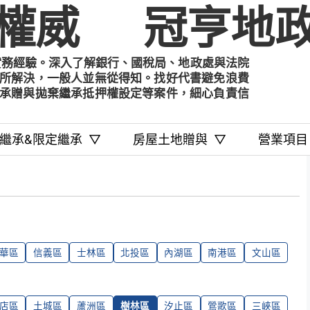
權威
冠亨地政
實務經驗。深入了解銀行、國稅局、地政處與法院
所解決，一般人並無從得知。找好代書避免浪費
承贈與拋棄繼承抵押權設定等案件，細心負責信
繼承&限定繼承
▽
房屋土地贈與
▽
營業項目
華區
信義區
士林區
北投區
內湖區
南港區
文山區
店區
土城區
蘆洲區
樹林區
汐止區
鶯歌區
三峽區