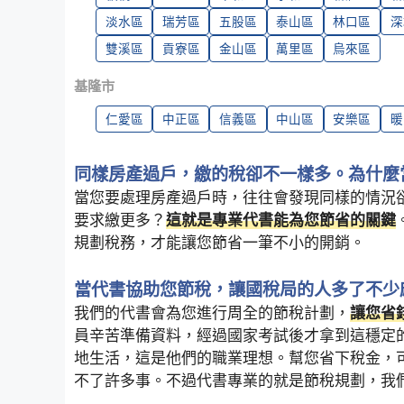
淡水區
瑞芳區
五股區
泰山區
林口區
深
雙溪區
貢寮區
金山區
萬里區
烏來區
基隆市
仁愛區
中正區
信義區
中山區
安樂區
暖
同樣房產過戶，繳的稅卻不一樣多。為什麼
當您要處理房產過戶時，往往會發現同樣的情況
要求繳更多？
這就是專業代書能為您節省的關鍵
規劃稅務，才能讓您節省一筆不小的開銷。
當代書協助您節稅，讓國稅局的人多了不少
我們的代書會為您進行周全的節稅計劃，
讓您省
員辛苦準備資料，經過國家考試後才拿到這穩定
地生活，這是他們的職業理想。幫您省下稅金，
不了許多事。不過代書專業的就是節稅規劃，我