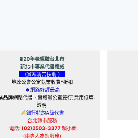
♛20年老經驗台北市
新北市專業代書權威
（貧寒清苦扶助 ）
地政公會公定執業收費*折扣
☻網路好評最高
業品牌網路代書，實體辦公室雙行)費用低廉.
透明
銀行特約A級代書
台北縣市服務
電話:
(02)2503-3377
賴小姐
(由專人為您服務)