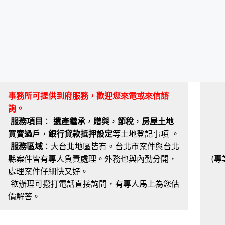
事務所可提供到府服務，歡迎您來電或來信諮
詢。
服務項目
：
遺產繼承
，
贈與
，
節稅
，
房屋土地
買賣過戶
，
銀行貸款抵押設定
等土地登記事項 。
服務區域
：大台北地區皆有。台北市案件與台北
縣案件皆有專人負責處理。外務也與內勤分開，
(專
處理案件仔細快又好。
欲辦理可撥打電話直接詢問，有專人馬上為您估
價解答。