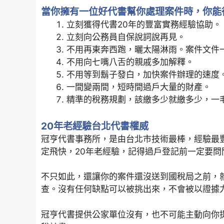
當你擁有一位好代書幫你處理案件時，你能
立刻獲得代書20年的豐富實務經驗協助。
立刻向公務員自保說詞說再見。
不用再東奔西跑，曬太陽淋雨。案件文件
不用向七嘴八舌的親戚多加解釋。
不用等到鬍子發白，加快案件辦理的速度
一間變兩間，短時間過戶大量的財產。
精準的稅務規劃，該繳多少就繳多少，一
20年老經驗台北代書權威
冠亨代書事務所，是由台北市技術最棒，經驗最
定飛快，20年老經驗，記得過戶登記前一定要問
不只如此，還讓你的案件還沒送到國稅局之前，
查。沒有任何缺點可以被挑出來，不會被以證據
冠亨代書提供公家單位沒有，也不可能主動向你