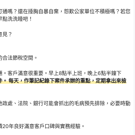
打通嗎？還在捶胸自暴自棄，怨歎公家單位不積極嗎？若您
早點洗洗睡吧！
意見？
的合法節稅空間。
題。客戶滿意很重要。早上8點半上班，晚上6點半鐘下
件。 每天，作筆記紀錄下案件承辦的重點，定期拿出來檢
地政處、法院、銀行可能會抓出的毛病預先排除，必要時動
積20年良好滿意客戶口碑與實務經驗。