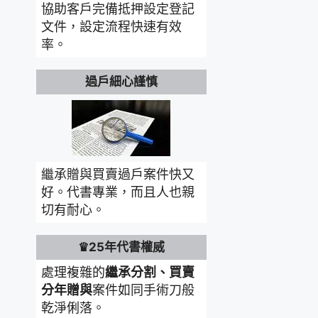
協助客戶完備抵押設定登記
文件，設定流程快速有效
率。
過戶細心謹慎
繼承贈與買賣過戶案件快又
好。代書專業，而且人也親
切有耐心。
♛25年代書權威
處理複雜的
繼承分割、買賣
分年贈與
案件如同手術刀般
乾淨俐落。