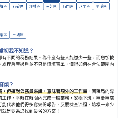
坑區
石碇區
坪林區
三芝區
石門區
八里區
平溪區
暖區
七堵區
當初我不知道？
卻有不同的稅務結果。為什麼有些人能繳少一些，而您卻被
。處理房產過戶並不只是填填表單，懂得如何在合法範圍內
麻煩？
錢，但這對公務員來說，意味著額外的工作量
。國稅局的專
的工作，平時在時間內完成一般業務，安穩下班，無憂無慮
可能代表他們得多寫幾份報告，反覆檢查流程，這樣一來少
們就是要為您找到最省的方案！