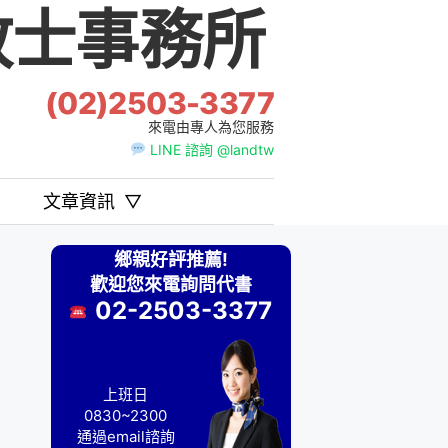
士事務所
(02)2503-3377
來電由專人為您服務
LINE 諮詢 @landtw
文章資訊
▽
鄉親好評推薦!
歡迎您來電詢問代書
02-2503-3377
上班日
0830~2300
通過email諮詢