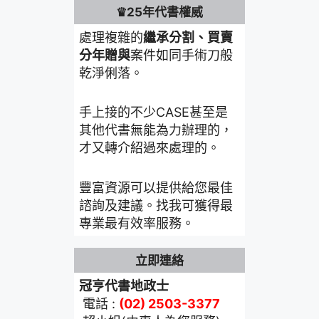
♛25年代書權威
處理複雜的
繼承分割、買賣
分年贈與
案件如同手術刀般
乾淨俐落。
手上接的不少CASE甚至是
其他代書無能為力辦理的，
才又轉介紹過來處理的。
豐富資源可以提供給您最佳
諮詢及建議。找我可獲得最
專業最有效率服務。
立即連絡
冠亨代書地政士
電話 :
(02) 2503-3377