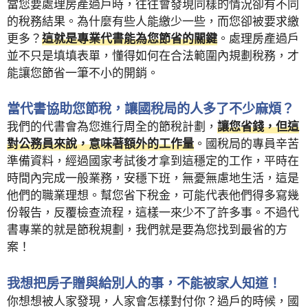
當您要處理房產過戶時，往往會發現同樣的情況卻有不同
的稅務結果。為什麼有些人能繳少一些，而您卻被要求繳
更多？
這就是專業代書能為您節省的關鍵
。處理房產過戶
並不只是填填表單，懂得如何在合法範圍內規劃稅務，才
能讓您節省一筆不小的開銷。
當代書協助您節稅，讓國稅局的人多了不少麻煩？
我們的代書會為您進行周全的節稅計劃，
讓您省錢，但這
對公務員來說，意味著額外的工作量
。國稅局的專員辛苦
準備資料，經過國家考試後才拿到這穩定的工作，平時在
時間內完成一般業務，安穩下班，無憂無慮地生活，這是
他們的職業理想。幫您省下稅金，可能代表他們得多寫幾
份報告，反覆檢查流程，這樣一來少不了許多事。不過代
書專業的就是節稅規劃，我們就是要為您找到最省的方
案！
我想把房子贈與給別人的事，不能被家人知道！
你想想被人家發現，人家會怎樣對付你？過戶的時候，國