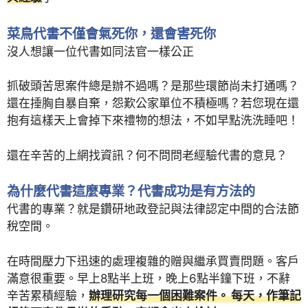
菜鳥代書不僅會氣死你，還會害死你
沒人想讓一位代書如同法官一樣公正
抓破頭苦思案件總是辦不過嗎？是那些環節尚未打通嗎？
還在捶胸自暴自棄，怨歎公家單位不積極嗎？若您現在還
抱有這樣天上會掉下來禮物的想法，不如早點洗洗睡吧！
還在辛苦的上網找資訊？何不問問老經驗代書的意見？
為什麼代書這麼專業？代書成功是有方法的
代書的專業？就是鑽研地政登記與法律認定中間的合法節
稅空間。
在時間壓力下迅速的處理複雜的贈與繼承買賣問題。客戶
滿意很重要。早上8點半上班，晚上6點半鐘下班，不辭
辛苦累積經驗，
辦理研究每一個困難案件。 每天，作筆記