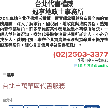
台北代書權威
Skip
to
冠亨地政士事務所
content
20年專精台北代書權威推薦，買賣繼承贈與擁有最全面的實
務經驗。深入了解銀行、國稅局、地政處與法院流程，熟知
內部作業眉角。許多高難度案件都是透過本事務所解決，一
般人並無從得知。找好代書避免浪費時間所託非人、不必分
找多人，徒增困擾。專辦台北買賣繼承贈與拋棄繼承抵押權
設定等案件，細心負責信用卓著值得您託付。
(02)2503-3377
來電由專人為您服務
LINE 諮詢 @landtw
☰ 選單
台北市萬華區代書服務
台北市