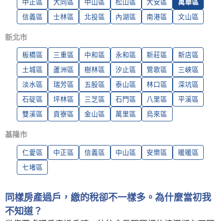
中正區
大同區
中山區
松山區
大安區
萬華區
信義區
士林區
北投區
內湖區
南港區
文山區
新北市
板橋區
三重區
中和區
永和區
新莊區
新店區
土城區
蘆洲區
樹林區
汐止區
鶯歌區
三峽區
淡水區
瑞芳區
五股區
泰山區
林口區
深坑區
石碇區
坪林區
三芝區
石門區
八里區
平溪區
雙溪區
貢寮區
金山區
萬里區
烏來區
基隆市
仁愛區
中正區
信義區
中山區
安樂區
暖暖區
七堵區
同樣房產過戶，繳的稅卻不一樣多。為什麼當初我
不知道？