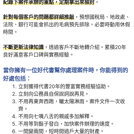
紀錄下案件承辦的重點，定期拿出來檢討
。
針對每個客戶的問題都詳細推敲
，預想國稅局、地政處、
法院、銀行可能會抓出的毛病預先排除，必要時動用休假
時間。
不斷更新法律知識
，透過客戶不斷地轉介紹。累積20年
良好滿意客戶口碑與實務經驗。
當你擁有一位好代書幫你處理案件時，你能得到的
好處包括：
立刻獲得代書20年的豐富實務經驗協助。
立刻向公務員自保說詞說再見。
不用再東奔西跑，曬太陽淋雨。案件文件一次收
齊。
不用向七嘴八舌的親戚多加解釋。
不用等到鬍子發白，加快案件辦理的速度。
一間變兩間，短時間過戶大量的財產。