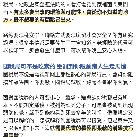
稅局、地政處甚至連法院的人會打電話到家裡面問東問
西。
有太多會出事的環節與可能性，會從你不知道的地
方，最不想要的時間點冒出來
。
路線要怎樣安排，聯絡方式要怎麼留才會安全？你有研究
過嗎？很多事情都是要發生了才會知道。老經驗的代書可
以預知下一步會發生什麼事，可以幫你晚上安心入眠。
國稅局可不是吃素的 重罰到你眼前跑人生走馬燈
國稅局不像是電視新聞上那種熱心的郵局行員，會幫你阻
擋詐騙集團。你要繳，國稅局就收。絲毫不會跟你客氣。
面對國稅局的人可要小心，繼承、贈與課你稅都是有所
本。不照規定繳稅，被列為頑劣分子，可是會被罰到出現
頭腦幻覺，嚴重到能夠看到死去多年的阿祖。偏偏規定又
是可以解釋的，怎樣解釋到國稅局可以接受，但是案件又
可以順利辦下去，這就
需要代書的積極卻柔軟的溝通技巧
與經驗
了。