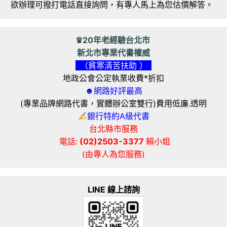
欲辦理可撥打電話直接詢問，有專人馬上為您估價解答。
♛20年老經驗台北市
新北市專業代書權威
（貧寒清苦扶助 ）
地政公會公定執業收費*折扣
☻網路好評最高
(專業品牌網路代書，實體辦公室雙行)費用低廉.透明
銀行特約A級代書
台北縣市服務
電話:
(02)2503-3377
賴小姐
(由專人為您服務)
LINE 線上諮詢