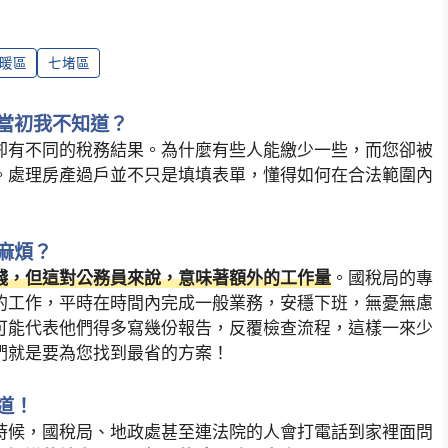
暖區
七堵區
當初我不知道？
卻有不同的稅務結果。為什麼有些人能繳少一些，而您卻被
。處理房產過戶並不只是填填表單，懂得如何在合法範圍內
麻煩？
錢，但這對公務員來說，意味著額外的工作量
。國稅局的專
的工作，平時在時間內完成一般業務，安穩下班，無憂無慮
可能代表他們得多寫幾份報告，反覆檢查流程，這樣一來少
們就是要為您找到最省的方案！
道！
時候，國稅局、地政處甚至連法院的人會打電話到家裡面問