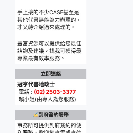
手上接的不少CASE甚至是
其他代書無能為力辦理的，
才又轉介紹過來處理的。
豐富資源可以提供給您最佳
諮詢及建議。找我可獲得最
專業最有效率服務。
立即連絡
冠亨代書地政士
電話 :
(02) 2503-3377
賴小姐(由專人為您服務)
到府簽約服務
事務所可提供到府簽約的便
利服務，歡迎您來電或來信