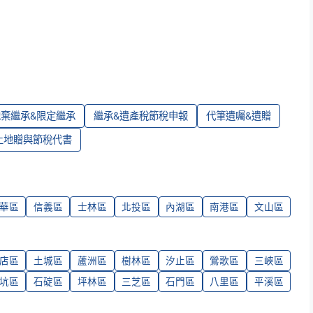
拋棄繼承&限定繼承
繼承&遺產稅節稅申報
代筆遺囑&遺贈
土地贈與節稅代書
華區
信義區
士林區
北投區
內湖區
南港區
文山區
店區
土城區
蘆洲區
樹林區
汐止區
鶯歌區
三峽區
坑區
石碇區
坪林區
三芝區
石門區
八里區
平溪區