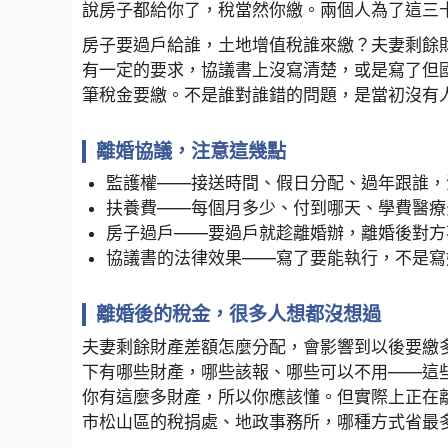
說房子都給你了，稅當然你繳。兩個人為了這三
房子要過戶給誰，土地增值稅誰來繳？夫妻剩餘
有一定的要求，協議書上沒寫清楚，或是寫了但
筆稅金要繳。不是誰對誰錯的問題，是當初沒有
離婚協議，注意這幾點
監護權——接送時間、假日分配、過年跟誰，
扶養費——每個月多少、付到哪天、學費醫療
房子過戶——要過戶就趁離婚辦，離婚後對方
協議書的法律效果——寫了要能執行，不是寫
離婚後的稅金，很多人想都沒想過
夫妻剩餘財產差額怎麼分配，會影響到以後要繳
下有哪些財產，哪些該報、哪些可以不用——這
你有這麼多財產，所以你應該懂。但實際上正在
市松山區的稅捐處、地政事務所，哪種方式省最