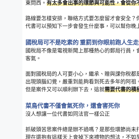
東問西。
有太多會出事的環節與可能性，會從你
路線要怎樣安排，聯絡方式要怎麼留才會安全？
代書可以預知下一步會發生什麼事，可以幫你晚
國稅局可不是吃素的 重罰到你眼前跑人生
國稅局不像是電視新聞上那種熱心的郵局行員，
客氣。
面對國稅局的人可要小心，繼承、贈與課你稅都
出現頭腦幻覺，嚴重到能夠看到死去多年的阿祖
但是案件又可以順利辦下去，這就
需要代書的積
菜鳥代書不僅會氣死你，還會害死你
沒人想讓一位代書如同法官一樣公正
抓破頭苦思案件總是辦不過嗎？是那些環節尚未
現在還抱有這樣天上會掉下來禮物的想法，不如