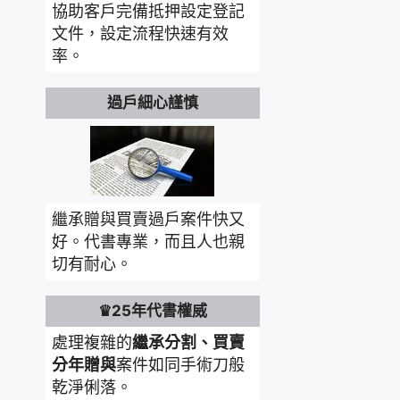
協助客戶完備抵押設定登記
文件，設定流程快速有效
率。
過戶細心謹慎
繼承贈與買賣過戶案件快又
好。代書專業，而且人也親
切有耐心。
♛25年代書權威
處理複雜的
繼承分割、買賣
分年贈與
案件如同手術刀般
乾淨俐落。