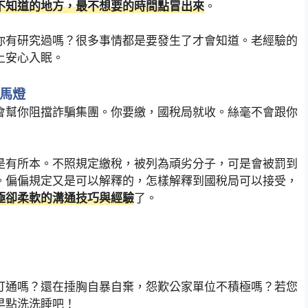
不知道的地方，最不想要的時間點冒出來
。
你有研究過嗎？很多事情都是要發生了才會知道。老經驗的
上安心入眠。
走馬燈
會幫你阻擋詐騙集團。你要繳，國稅局就收。絲毫不會跟你
是有所本。不照規定繳稅，被列為頑劣分子，可是會被罰到
。偏偏規定又是可以解釋的，怎樣解釋到國稅局可以接受，
極卻柔軟的溝通技巧與經驗
了。
打通嗎？還在捶胸自暴自棄，怨歎公家單位不積極嗎？若您
早點洗洗睡吧！