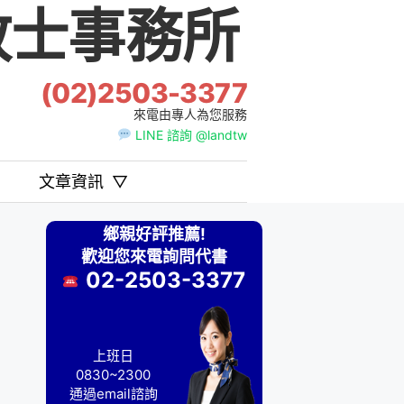
士事務所
(02)2503-3377
來電由專人為您服務
LINE 諮詢 @landtw
文章資訊
▽
鄉親好評推薦!
歡迎您來電詢問代書
02-2503-3377
上班日
0830~2300
通過email諮詢