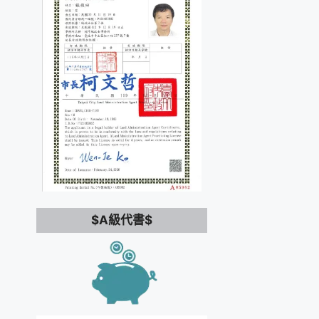
$A級代書$