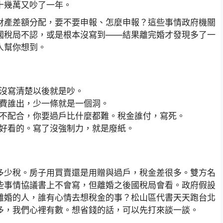
十幾萬又吵了一年。
財產差額分配，要不要申報、怎麼申報？這些事情政府機關
國稅局不認，或是根本沒寫到——結果離完婚才發現多了一
人幫你想到。
沒寫清楚以後就是吵。
費誰出，少一條就是一個洞。
不配合，你要過戶比什麼都難。稅金誰付，寫死。
好看的。寫了沒強制力，就是廢紙。
多少稅。房子用買賣還是用贈與過戶，稅金差很多。雙方名
些事情協議書上不會寫，但離婚之後國稅局會看。政府假設
離婚的人，誰有心情去想稅金的事？松山區代書天天跑台北
多，我們心裡有數。想省錢的話，可以先打來談一談。