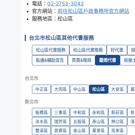
電話：
02-2753-3043
官方網站：
前往松山區戶政事務所官方網站
服務地區：松山區
台北市松山區其他代書服務
松山區代書服務
松山區代書推薦
好代書
監護&輔助宣告
買賣&贈與
離婚代書
房屋
台北市
中正區
大同區
中山區
松山區
大安區
萬
新北市
板橋區
三重區
中和區
永和區
新莊區
新
淡水區
瑞芳區
五股區
泰山區
林口區
深
雙溪區
貢寮區
金山區
萬里區
烏來區