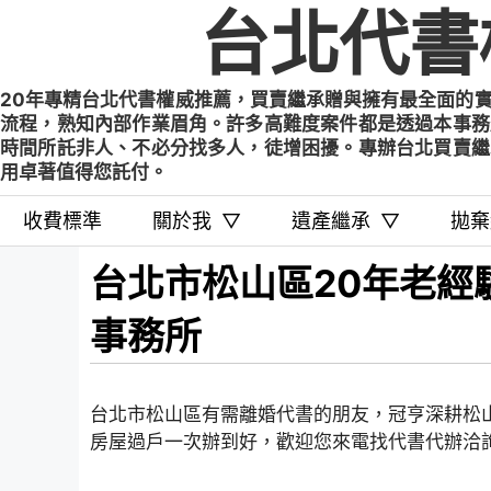
Skip
台北代書
to
content
20年專精台北代書權威推薦，買賣繼承贈與擁有最全面的
流程，熟知內部作業眉角。許多高難度案件都是透過本事務
時間所託非人、不必分找多人，徒增困擾。專辦台北買賣繼
用卓著值得您託付。
收費標準
關於我
▽
遺產繼承
▽
拋棄
台北市松山區20年老經
事務所
台北市松山區有需離婚代書的朋友，冠亨深耕松
房屋過戶一次辦到好，歡迎您來電找代書代辦洽