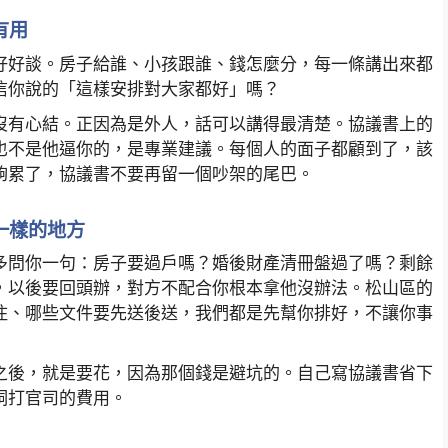
有用
好好談。房子給誰、小孩跟誰、錢怎麼分，每一條講出來都
信你說的「這樣安排對大家都好」嗎？
沒有心結。正因為是外人，話可以講得最清楚。協議書上的
也不是他逼你的，是專業建議。每個人的面子都顧到了，該
夠累了，協議書不要再留一個吵架的尾巴。
一樣的地方
多問你一句：房子要過戶嗎？婚後財產清冊盤過了嗎？剩餘
，以後要回頭辦，對方不配合你根本拿他沒辦法。松山區的
住、哪些文件要先送後送，我們都是先幫你排好，不讓你事
之後，就是要花，因為那個錢是避坑的。自己寫協議書省下
洞打官司的費用。