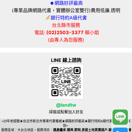
☻網路好評最高
(專業品牌網路代書，實體辦公室雙行)費用低廉.透明
銀行特約A級代書
台北縣市服務
電話:
(02)2503-3377
賴小姐
(由專人為您服務)
LINE 線上諮詢
@landtw
掃描或點擊加入好友
=20年老經驗★台北市新北市專業代書權威★網路好評最高★銀行特約A級代書=貧寒清苦扶
助=
服務區域：大台北地區。服務項目：
遺產繼承.贈與.節稅.房屋土地買賣過戶.銀行貸款抵押權