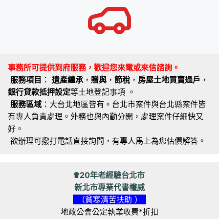
事務所可提供到府服務，歡迎您來電或來信諮詢。
服務項目
：
遺產繼承
，
贈與
，
節稅
，
房屋土地買賣過戶
，
銀行貸款抵押設定
等土地登記事項 。
服務區域
：大台北地區皆有。台北市案件與台北縣案件皆
有專人負責處理。外務也與內勤分開，處理案件仔細快又
好。
欲辦理可撥打電話直接詢問，有專人馬上為您估價解答。
♛20年老經驗台北市
新北市專業代書權威
（貧寒清苦扶助 ）
地政公會公定執業收費*折扣