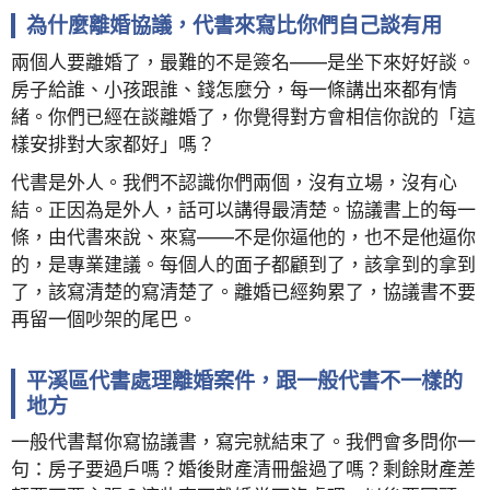
為什麼離婚協議，代書來寫比你們自己談有用
兩個人要離婚了，最難的不是簽名——是坐下來好好談。
房子給誰、小孩跟誰、錢怎麼分，每一條講出來都有情
緒。你們已經在談離婚了，你覺得對方會相信你說的「這
樣安排對大家都好」嗎？
代書是外人。我們不認識你們兩個，沒有立場，沒有心
結。正因為是外人，話可以講得最清楚。協議書上的每一
條，由代書來說、來寫——不是你逼他的，也不是他逼你
的，是專業建議。每個人的面子都顧到了，該拿到的拿到
了，該寫清楚的寫清楚了。離婚已經夠累了，協議書不要
再留一個吵架的尾巴。
平溪區代書處理離婚案件，跟一般代書不一樣的
地方
一般代書幫你寫協議書，寫完就結束了。我們會多問你一
句：房子要過戶嗎？婚後財產清冊盤過了嗎？剩餘財產差