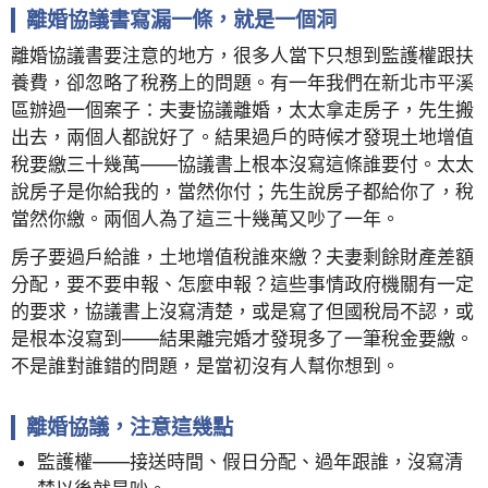
離婚協議書寫漏一條，就是一個洞
離婚協議書要注意的地方，很多人當下只想到監護權跟扶
養費，卻忽略了稅務上的問題。有一年我們在新北市平溪
區辦過一個案子：夫妻協議離婚，太太拿走房子，先生搬
出去，兩個人都說好了。結果過戶的時候才發現土地增值
稅要繳三十幾萬——協議書上根本沒寫這條誰要付。太太
說房子是你給我的，當然你付；先生說房子都給你了，稅
當然你繳。兩個人為了這三十幾萬又吵了一年。
房子要過戶給誰，土地增值稅誰來繳？夫妻剩餘財產差額
分配，要不要申報、怎麼申報？這些事情政府機關有一定
的要求，協議書上沒寫清楚，或是寫了但國稅局不認，或
是根本沒寫到——結果離完婚才發現多了一筆稅金要繳。
不是誰對誰錯的問題，是當初沒有人幫你想到。
離婚協議，注意這幾點
監護權——接送時間、假日分配、過年跟誰，沒寫清