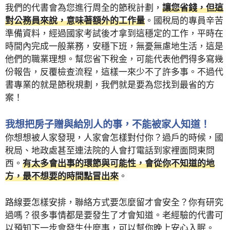
我們的代書會為您進行周全的節稅計劃，
讓您省錢，但這
對公務員來說，意味著額外的工作量
。國稅局的專員辛苦
準備資料，經過國家考試後才拿到這穩定的工作，平時在
時間內完成一般業務，安穩下班，無憂無慮地生活，這是
他們的職業理想。幫您省下稅金，可能代表他們得多寫幾
份報告，反覆檢查流程，這樣一來少不了許多事。不過代
書專業的就是節稅規劃，我們就是要為您找到最省的方
案！
我想把房子贈與給別人的事，不能被家人知道！
你想想被人家發現，人家會怎樣對付你？過戶的時候，國
稅局、地政處甚至連法院的人會打電話到家裡面問東問
西。
有太多會出事的環節與可能性，會從你不知道的地
方，最不想要的時間點冒出來
。
路線要怎樣安排，聯絡方式要怎麼留才會安全？你有研究
過嗎？很多事情都是要發生了才會知道。老經驗的代書可
以預知下一步會發生什麼事，可以幫你晚上安心入眠。