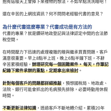
抱有這樣天上會掉下來禮物的想法，不如早點洗洗睡吧！
還在辛苦的上網找資訊？何不問問老經驗代書的意見？
為什麼代書這麼專業？代書成功是有方法的
代書的專業？就是鑽研地政登記與法律認定中間的合法節
稅空間。
在時間壓力下迅速的處理複雜的贈與繼承買賣問題。客戶
滿意很重要。早上8點半上班，晚上6點半鐘下班，不辭
辛苦累積經驗，
辦理研究每一個困難案件。 每天，作筆記
紀錄下案件承辦的重點，定期拿出來檢討
。
針對每個客戶的問題都詳細推敲
，預想國稅局、地政處、
法院、銀行可能會抓出的毛病預先排除，必要時動用休假
時間。
不斷更新法律知識
，透過客戶不斷地轉介紹。累積20年