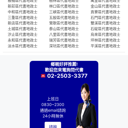
板橋區代書地政士
樹林區代書地政士
萬里區代書地政士
新莊區代書地政士
林口區代書地政士
金山區代書地政士
中和區代書地政士
三峽區代書地政士
貢寮區代書地政士
三重區代書地政士
五股區代書地政士
石門區代書地政士
新店區代書地政士
鶯歌區代書地政士
雙溪區代書地政士
土城區代書地政士
泰山區代書地政士
石碇區代書地政士
汐止區代書地政士
八里區代書地政士
烏來區代書地政士
永和區代書地政士
瑞芳區代書地政士
坪林區代書地政士
淡水區代書地政士
深坑區代書地政士
平溪區代書地政士
鄉親好評推薦!
歡迎您來電詢問代書
02-2503-3377
上班日
0830~2300
通過email諮詢
24小時無休
諮詢