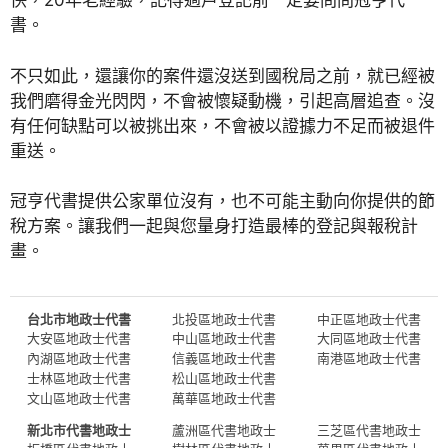
快，20年老經驗，記得過戶登記前一定要問問冠亨代
書。
不只如此，還讓你的案件還沒送到國稅局之前，就已經被
我們磨得金光閃閃，不會被懷疑動機，引起高層追查。沒
有任何缺點可以被挑出來，不會被以證據力不足而被退件
重送。
冠亨代書提供公家單位沒有，也不可能主動向你提供的節
稅方案。讓我們一起與您量身打造最棒的登記與報稅計
畫。
台北市地政士代書
北投區地政士代書
中正區地政士代書
大安區地政士代書
中山區地政士代書
大同區地政士代書
內湖區地政士代書
信義區地政士代書
南港區地政士代書
士林區地政士代書
松山區地政士代書
文山區地政士代書
萬華區地政士代書
新北市代書地政士
蘆洲區代書地政士
三芝區代書地政士