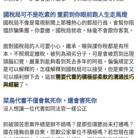
國稅局可不是吃素的 重罰到你眼前跑人生走馬燈
國稅局不像是電視新聞上那種熱心的郵局行員，會幫你阻
擋詐騙集團。你要繳，國稅局就收。絲毫不會跟你客氣。
面對國稅局的人可要小心，繼承、贈與課你稅都是有所
本。不照規定繳稅，被列為頑劣分子，可是會被罰到出現
頭腦幻覺，嚴重到能夠看到死去多年的阿祖。偏偏規定又
是可以解釋的，怎樣解釋到國稅局可以接受，但是案件又
可以順利辦下去，這就
需要代書的積極卻柔軟的溝通技巧
與經驗
了。
菜鳥代書不僅會氣死你，還會害死你
沒人想讓一位代書如同法官一樣公正
抓破頭苦思案件總是辦不過嗎？是那些環節尚未打通嗎？
還在捶胸自暴自棄，怨歎公家單位不積極嗎？若您現在還