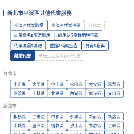
新北市平溪區其他代書服務
平溪區代書服務
平溪區代書推薦
好代書
拋棄繼承&限定繼承
繼承&遺產稅節稅申報
代筆遺囑&遺贈
監護&輔助宣告
買賣&贈與
離婚代書
房屋土地贈與節稅代書
台北市
中正區
大同區
中山區
松山區
大安區
萬華區
信義區
士林區
北投區
內湖區
南港區
文山區
新北市
板橋區
三重區
中和區
永和區
新莊區
新店區
土城區
蘆洲區
樹林區
汐止區
鶯歌區
三峽區