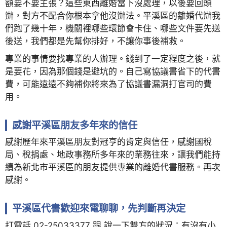
額要不要主張？這些東西離婚當下沒處理，以後要回頭
辦，對方不配合你根本拿他沒辦法。平溪區的離婚代辦我
們跑了幾十年，機關裡哪些環節會卡住、哪些文件要先送
後送，我們都是先幫你排好，不讓你事後補救。
專業的事情要找專業的人辦理。錢到了一定程度之後，就
是要花，因為那個錢是避坑的。自己寫協議書省下的代書
費，可能遠遠不夠補你將來為了協議書漏洞打官司的費
用。
感謝平溪區朋友多年來的信任
感謝歷年來平溪區朋友對冠亨的肯定與信任，感謝國稅
局、稅捐處、地政事務所多年來的業務往來，讓我們能持
續為新北市平溪區的朋友提供專業的離婚代書服務。再次
感謝。
平溪區代書歡迎來電聊聊，先判斷再決定
打電話 02-25033377 跟 說一下雙方的狀況：有沒有小