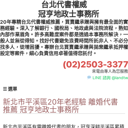
台北代書權威
Skip
to
冠亨地政士事務所
content
20年專精台北代書權威推薦，買賣繼承贈與擁有最全面的實
務經驗。深入了解銀行、國稅局、地政處與法院流程，熟知
內部作業眉角。許多高難度案件都是透過本事務所解決，一
般人並無從得知。找好代書避免浪費時間所託非人、不必分
找多人，徒增困擾。專辦台北買賣繼承贈與拋棄繼承抵押權
設定等案件，細心負責信用卓著值得您託付。
(02)2503-3377
來電由專人為您服務
LINE 諮詢 @landtw
☰ 選單
新北市平溪區20年老經驗 離婚代書
推薦 冠亨地政士事務所
新北市平溪區有需離婚代書的朋友，冠亨深耕平溪區累積