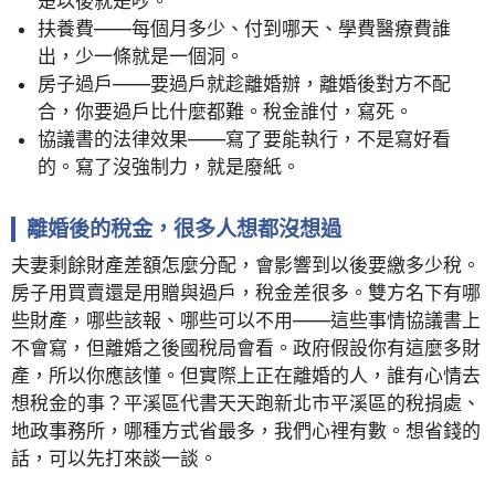
楚以後就是吵。
扶養費——每個月多少、付到哪天、學費醫療費誰
出，少一條就是一個洞。
房子過戶——要過戶就趁離婚辦，離婚後對方不配
合，你要過戶比什麼都難。稅金誰付，寫死。
協議書的法律效果——寫了要能執行，不是寫好看
的。寫了沒強制力，就是廢紙。
離婚後的稅金，很多人想都沒想過
夫妻剩餘財產差額怎麼分配，會影響到以後要繳多少稅。
房子用買賣還是用贈與過戶，稅金差很多。雙方名下有哪
些財產，哪些該報、哪些可以不用——這些事情協議書上
不會寫，但離婚之後國稅局會看。政府假設你有這麼多財
產，所以你應該懂。但實際上正在離婚的人，誰有心情去
想稅金的事？平溪區代書天天跑新北市平溪區的稅捐處、
地政事務所，哪種方式省最多，我們心裡有數。想省錢的
話，可以先打來談一談。