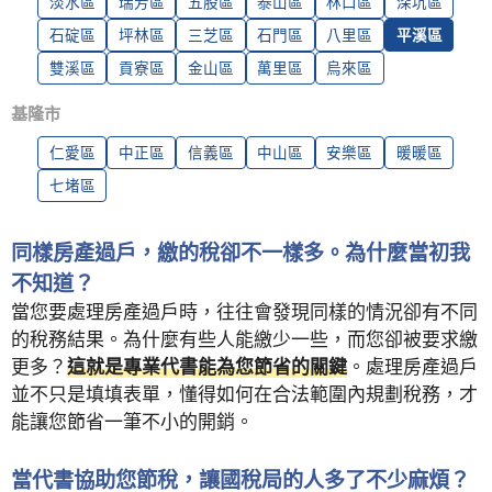
淡水區
瑞芳區
五股區
泰山區
林口區
深坑區
石碇區
坪林區
三芝區
石門區
八里區
平溪區
雙溪區
貢寮區
金山區
萬里區
烏來區
基隆市
仁愛區
中正區
信義區
中山區
安樂區
暖暖區
七堵區
同樣房產過戶，繳的稅卻不一樣多。為什麼當初我
不知道？
當您要處理房產過戶時，往往會發現同樣的情況卻有不同
的稅務結果。為什麼有些人能繳少一些，而您卻被要求繳
更多？
這就是專業代書能為您節省的關鍵
。處理房產過戶
並不只是填填表單，懂得如何在合法範圍內規劃稅務，才
能讓您節省一筆不小的開銷。
當代書協助您節稅，讓國稅局的人多了不少麻煩？