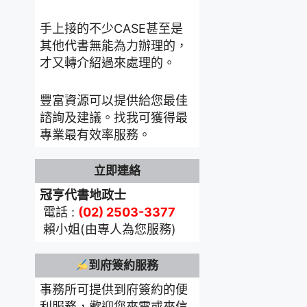
手上接的不少CASE甚至是
其他代書無能為力辦理的，
才又轉介紹過來處理的。
豐富資源可以提供給您最佳
諮詢及建議。找我可獲得最
專業最有效率服務。
立即連絡
冠亨代書地政士
電話 :
(02) 2503-3377
賴小姐(由專人為您服務)
到府簽約服務
事務所可提供到府簽約的便
利服務，歡迎您來電或來信