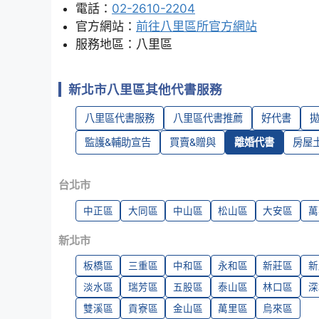
電話：
02-2610-2204
官方網站：
前往八里區所官方網站
服務地區：八里區
新北市八里區其他代書服務
八里區代書服務
八里區代書推薦
好代書
監護&輔助宣告
買賣&贈與
離婚代書
房屋
台北市
中正區
大同區
中山區
松山區
大安區
萬
新北市
板橋區
三重區
中和區
永和區
新莊區
新
淡水區
瑞芳區
五股區
泰山區
林口區
深
雙溪區
貢寮區
金山區
萬里區
烏來區