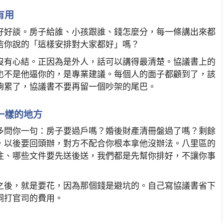
有用
好好談。房子給誰、小孩跟誰、錢怎麼分，每一條講出來都
信你說的「這樣安排對大家都好」嗎？
沒有心結。正因為是外人，話可以講得最清楚。協議書上的
也不是他逼你的，是專業建議。每個人的面子都顧到了，該
夠累了，協議書不要再留一個吵架的尾巴。
一樣的地方
多問你一句：房子要過戶嗎？婚後財產清冊盤過了嗎？剩餘
，以後要回頭辦，對方不配合你根本拿他沒辦法。八里區的
住、哪些文件要先送後送，我們都是先幫你排好，不讓你事
之後，就是要花，因為那個錢是避坑的。自己寫協議書省下
洞打官司的費用。