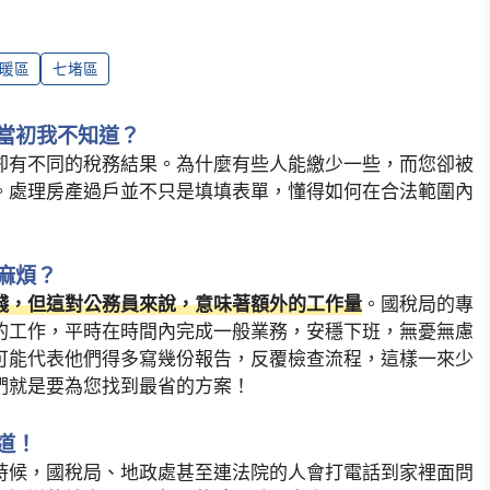
暖區
七堵區
當初我不知道？
卻有不同的稅務結果。為什麼有些人能繳少一些，而您卻被
。處理房產過戶並不只是填填表單，懂得如何在合法範圍內
麻煩？
錢，但這對公務員來說，意味著額外的工作量
。國稅局的專
的工作，平時在時間內完成一般業務，安穩下班，無憂無慮
可能代表他們得多寫幾份報告，反覆檢查流程，這樣一來少
們就是要為您找到最省的方案！
道！
時候，國稅局、地政處甚至連法院的人會打電話到家裡面問