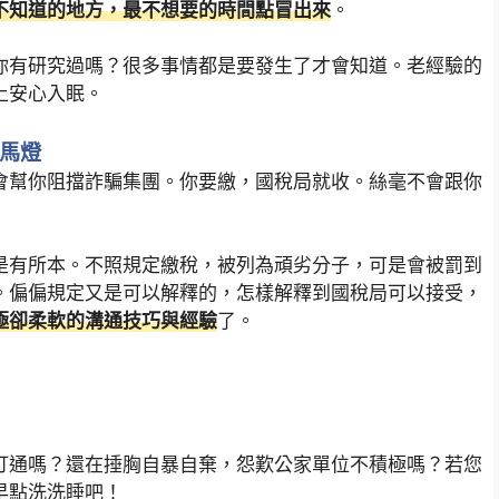
不知道的地方，最不想要的時間點冒出來
。
你有研究過嗎？很多事情都是要發生了才會知道。老經驗的
上安心入眠。
走馬燈
會幫你阻擋詐騙集團。你要繳，國稅局就收。絲毫不會跟你
是有所本。不照規定繳稅，被列為頑劣分子，可是會被罰到
。偏偏規定又是可以解釋的，怎樣解釋到國稅局可以接受，
極卻柔軟的溝通技巧與經驗
了。
打通嗎？還在捶胸自暴自棄，怨歎公家單位不積極嗎？若您
早點洗洗睡吧！