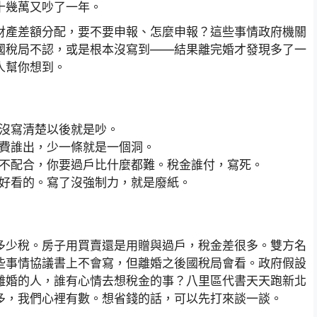
十幾萬又吵了一年。
財產差額分配，要不要申報、怎麼申報？這些事情政府機關
國稅局不認，或是根本沒寫到——結果離完婚才發現多了一
人幫你想到。
沒寫清楚以後就是吵。
費誰出，少一條就是一個洞。
不配合，你要過戶比什麼都難。稅金誰付，寫死。
好看的。寫了沒強制力，就是廢紙。
多少稅。房子用買賣還是用贈與過戶，稅金差很多。雙方名
些事情協議書上不會寫，但離婚之後國稅局會看。政府假設
離婚的人，誰有心情去想稅金的事？八里區代書天天跑新北
多，我們心裡有數。想省錢的話，可以先打來談一談。