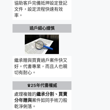
協助客戶完備抵押設定登記
文件，設定流程快速有效
率。
過戶細心謹慎
繼承贈與買賣過戶案件快又
好。代書專業，而且人也親
切有耐心。
♛25年代書權威
處理複雜的
繼承分割、買賣
分年贈與
案件如同手術刀般
乾淨俐落。