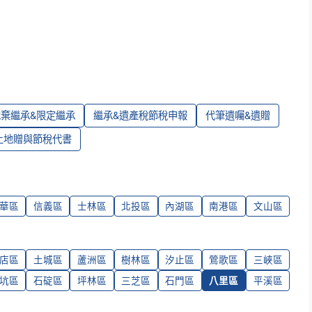
拋棄繼承&限定繼承
繼承&遺產稅節稅申報
代筆遺囑&遺贈
土地贈與節稅代書
華區
信義區
士林區
北投區
內湖區
南港區
文山區
店區
土城區
蘆洲區
樹林區
汐止區
鶯歌區
三峽區
坑區
石碇區
坪林區
三芝區
石門區
八里區
平溪區