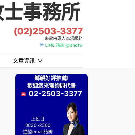
士事務所
(02)2503-3377
來電由專人為您服務
LINE 諮詢 @landtw
文章資訊
▽
鄉親好評推薦!
歡迎您來電詢問代書
02-2503-3377
上班日
0830~2300
通過email諮詢