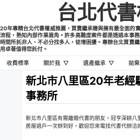
Skip
台北代書
to
content
20年專精台北代書權威推薦，買賣繼承贈與擁有最全面的
流程，熟知內部作業眉角。許多高難度案件都是透過本事務
時間所託非人、不必分找多人，徒增困擾。專辦台北買賣繼
用卓著值得您託付。
收費標準
關於我
▽
遺產繼承
▽
拋棄
新北市八里區20年老經
事務所
新北市八里區有需離婚代書的朋友，冠亨深耕八
房屋過戶一次辦到好，歡迎您來電找代書代辦洽