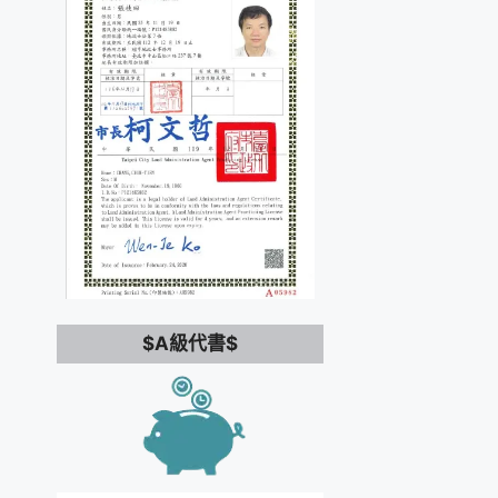
$A級代書$