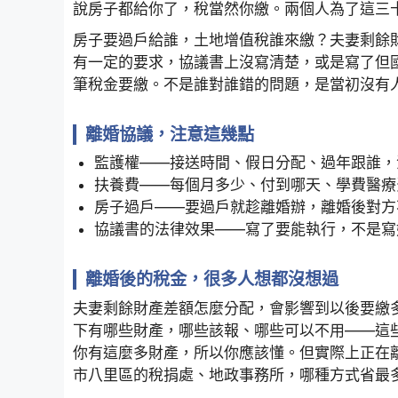
說房子都給你了，稅當然你繳。兩個人為了這三
房子要過戶給誰，土地增值稅誰來繳？夫妻剩餘
有一定的要求，協議書上沒寫清楚，或是寫了但
筆稅金要繳。不是誰對誰錯的問題，是當初沒有
離婚協議，注意這幾點
監護權——接送時間、假日分配、過年跟誰，
扶養費——每個月多少、付到哪天、學費醫療
房子過戶——要過戶就趁離婚辦，離婚後對方
協議書的法律效果——寫了要能執行，不是寫
離婚後的稅金，很多人想都沒想過
夫妻剩餘財產差額怎麼分配，會影響到以後要繳
下有哪些財產，哪些該報、哪些可以不用——這
你有這麼多財產，所以你應該懂。但實際上正在
市八里區的稅捐處、地政事務所，哪種方式省最