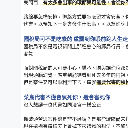
東問西。
有太多會出事的環節與可能性，會從你
路線要怎樣安排，聯絡方式要怎麼留才會安全？
代書可以預知下一步會發生什麼事，可以幫你晚
國稅局可不是吃素的 重罰到你眼前跑人生
國稅局不像是電視新聞上那種熱心的郵局行員，
客氣。
面對國稅局的人可要小心，繼承、贈與課你稅都
出現頭腦幻覺，嚴重到能夠看到死去多年的阿祖
但是案件又可以順利辦下去，這就
需要代書的積
菜鳥代書不僅會氣死你，還會害死你
沒人想讓一位代書如同法官一樣公正
抓破頭苦思案件總是辦不過嗎？是那些環節尚未
現在還抱有這樣天上會掉下來禮物的想法，不如