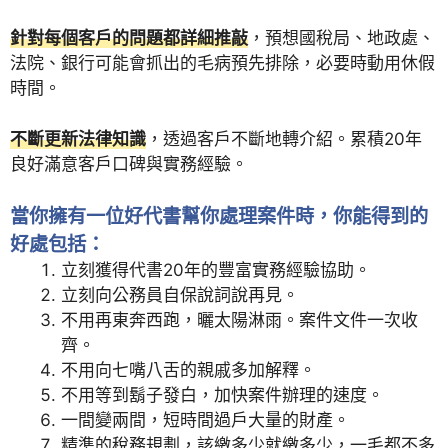
針對每個客戶的問題都詳細推敲
，預想國稅局、地政處、
法院、銀行可能會抓出的毛病預先排除，必要時動用休假
時間。
不斷更新法律知識
，透過客戶不斷地轉介紹。累積20年
良好滿意客戶口碑與實務經驗。
當你擁有一位好代書幫你處理案件時，你能得到的
好處包括：
立刻獲得代書20年的豐富實務經驗協助。
立刻向公務員自保說詞說再見。
不用再東奔西跑，曬太陽淋雨。案件文件一次收
齊。
不用向七嘴八舌的親戚多加解釋。
不用等到鬍子發白，加快案件辦理的速度。
一間變兩間，短時間過戶大量的財產。
精準的稅務規劃，該繳多少就繳多少，一毛都不多