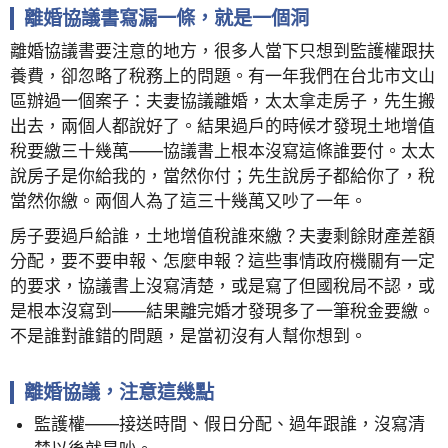
離婚協議書寫漏一條，就是一個洞
離婚協議書要注意的地方，很多人當下只想到監護權跟扶
養費，卻忽略了稅務上的問題。有一年我們在台北市文山
區辦過一個案子：夫妻協議離婚，太太拿走房子，先生搬
出去，兩個人都說好了。結果過戶的時候才發現土地增值
稅要繳三十幾萬——協議書上根本沒寫這條誰要付。太太
說房子是你給我的，當然你付；先生說房子都給你了，稅
當然你繳。兩個人為了這三十幾萬又吵了一年。
房子要過戶給誰，土地增值稅誰來繳？夫妻剩餘財產差額
分配，要不要申報、怎麼申報？這些事情政府機關有一定
的要求，協議書上沒寫清楚，或是寫了但國稅局不認，或
是根本沒寫到——結果離完婚才發現多了一筆稅金要繳。
不是誰對誰錯的問題，是當初沒有人幫你想到。
離婚協議，注意這幾點
監護權——接送時間、假日分配、過年跟誰，沒寫清