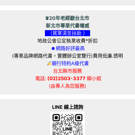
♛20年老經驗台北市
新北市專業代書權威
（貧寒清苦扶助 ）
地政公會公定執業收費*折扣
☻網路好評最高
(專業品牌網路代書，實體辦公室雙行)費用低廉.透明
銀行特約A級代書
台北縣市服務
電話:
(02)2503-3377
賴小姐
(由專人為您服務)
LINE 線上諮詢