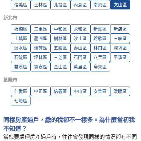
信義區
士林區
北投區
內湖區
南港區
文山區
新北市
板橋區
三重區
中和區
永和區
新莊區
新店區
土城區
蘆洲區
樹林區
汐止區
鶯歌區
三峽區
淡水區
瑞芳區
五股區
泰山區
林口區
深坑區
石碇區
坪林區
三芝區
石門區
八里區
平溪區
雙溪區
貢寮區
金山區
萬里區
烏來區
基隆市
仁愛區
中正區
信義區
中山區
安樂區
暖暖區
七堵區
同樣房產過戶，繳的稅卻不一樣多。為什麼當初我
不知道？
當您要處理房產過戶時，往往會發現同樣的情況卻有不同