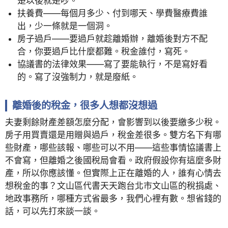
楚以後就是吵。
扶養費——每個月多少、付到哪天、學費醫療費誰
出，少一條就是一個洞。
房子過戶——要過戶就趁離婚辦，離婚後對方不配
合，你要過戶比什麼都難。稅金誰付，寫死。
協議書的法律效果——寫了要能執行，不是寫好看
的。寫了沒強制力，就是廢紙。
離婚後的稅金，很多人想都沒想過
夫妻剩餘財產差額怎麼分配，會影響到以後要繳多少稅。
房子用買賣還是用贈與過戶，稅金差很多。雙方名下有哪
些財產，哪些該報、哪些可以不用——這些事情協議書上
不會寫，但離婚之後國稅局會看。政府假設你有這麼多財
產，所以你應該懂。但實際上正在離婚的人，誰有心情去
想稅金的事？文山區代書天天跑台北市文山區的稅捐處、
地政事務所，哪種方式省最多，我們心裡有數。想省錢的
話，可以先打來談一談。