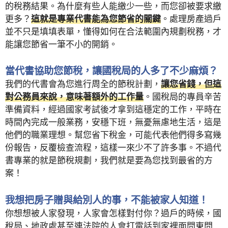
的稅務結果。為什麼有些人能繳少一些，而您卻被要求繳
更多？
這就是專業代書能為您節省的關鍵
。處理房產過戶
並不只是填填表單，懂得如何在合法範圍內規劃稅務，才
能讓您節省一筆不小的開銷。
當代書協助您節稅，讓國稅局的人多了不少麻煩？
我們的代書會為您進行周全的節稅計劃，
讓您省錢，但這
對公務員來說，意味著額外的工作量
。國稅局的專員辛苦
準備資料，經過國家考試後才拿到這穩定的工作，平時在
時間內完成一般業務，安穩下班，無憂無慮地生活，這是
他們的職業理想。幫您省下稅金，可能代表他們得多寫幾
份報告，反覆檢查流程，這樣一來少不了許多事。不過代
書專業的就是節稅規劃，我們就是要為您找到最省的方
案！
我想把房子贈與給別人的事，不能被家人知道！
你想想被人家發現，人家會怎樣對付你？過戶的時候，國
稅局、地政處甚至連法院的人會打電話到家裡面問東問