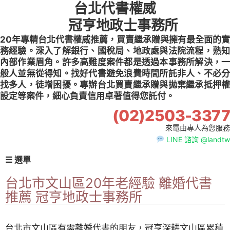
台北代書權威
Skip
to
冠亨地政士事務所
content
20年專精台北代書權威推薦，買賣繼承贈與擁有最全面的實
務經驗。深入了解銀行、國稅局、地政處與法院流程，熟知
內部作業眉角。許多高難度案件都是透過本事務所解決，一
般人並無從得知。找好代書避免浪費時間所託非人、不必分
找多人，徒增困擾。專辦台北買賣繼承贈與拋棄繼承抵押權
設定等案件，細心負責信用卓著值得您託付。
(02)2503-3377
來電由專人為您服務
LINE 諮詢 @landtw
☰ 選單
台北市文山區20年老經驗 離婚代書
推薦 冠亨地政士事務所
台北市文山區有需離婚代書的朋友，冠亨深耕文山區累積