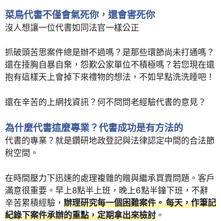
菜鳥代書不僅會氣死你，還會害死你
沒人想讓一位代書如同法官一樣公正
抓破頭苦思案件總是辦不過嗎？是那些環節尚未打通嗎？
還在捶胸自暴自棄，怨歎公家單位不積極嗎？若您現在還
抱有這樣天上會掉下來禮物的想法，不如早點洗洗睡吧！
還在辛苦的上網找資訊？何不問問老經驗代書的意見？
為什麼代書這麼專業？代書成功是有方法的
代書的專業？就是鑽研地政登記與法律認定中間的合法節
稅空間。
在時間壓力下迅速的處理複雜的贈與繼承買賣問題。客戶
滿意很重要。早上8點半上班，晚上6點半鐘下班，不辭
辛苦累積經驗，
辦理研究每一個困難案件。 每天，作筆記
紀錄下案件承辦的重點，定期拿出來檢討
。