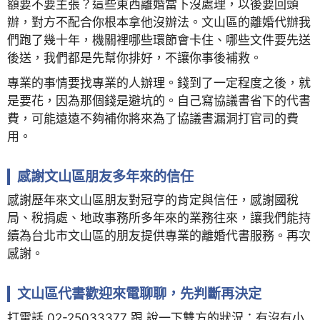
額要不要主張？這些東西離婚當下沒處理，以後要回頭
辦，對方不配合你根本拿他沒辦法。文山區的離婚代辦我
們跑了幾十年，機關裡哪些環節會卡住、哪些文件要先送
後送，我們都是先幫你排好，不讓你事後補救。
專業的事情要找專業的人辦理。錢到了一定程度之後，就
是要花，因為那個錢是避坑的。自己寫協議書省下的代書
費，可能遠遠不夠補你將來為了協議書漏洞打官司的費
用。
感謝文山區朋友多年來的信任
感謝歷年來文山區朋友對冠亨的肯定與信任，感謝國稅
局、稅捐處、地政事務所多年來的業務往來，讓我們能持
續為台北市文山區的朋友提供專業的離婚代書服務。再次
感謝。
文山區代書歡迎來電聊聊，先判斷再決定
打電話 02-25033377 跟 說一下雙方的狀況：有沒有小