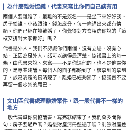
為什麼離婚協議，代書來寫比你們自己談有用
兩個人要離婚了，最難的不是簽名——是坐下來好好談。
房子給誰、小孩跟誰、錢怎麼分，每一條講出來都有情
緒。你們已經在談離婚了，你覺得對方會相信你說的「這
樣安排對大家都好」嗎？
代書是外人。我們不認識你們兩個，沒有立場，沒有心
結。正因為是外人，話可以講得最清楚。協議書上的每一
條，由代書來說、來寫——不是你逼他的，也不是他逼你
的，是專業建議。每個人的面子都顧到了，該拿到的拿到
了，該寫清楚的寫清楚了。離婚已經夠累了，協議書不要
再留一個吵架的尾巴。
文山區代書處理離婚案件，跟一般代書不一樣的
地方
一般代書幫你寫協議書，寫完就結束了。我們會多問你一
句：房子要過戶嗎？婚後財產清冊盤過了嗎？剩餘財產差