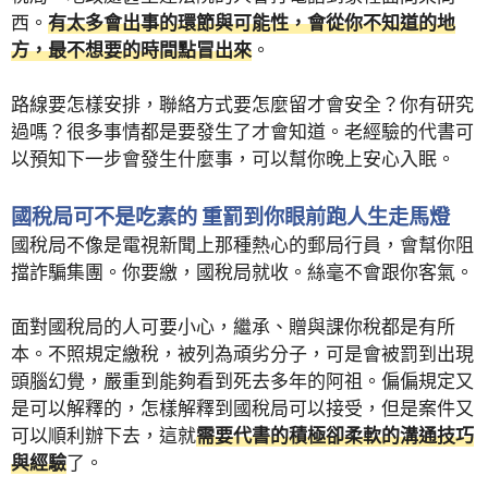
西。
有太多會出事的環節與可能性，會從你不知道的地
方，最不想要的時間點冒出來
。
路線要怎樣安排，聯絡方式要怎麼留才會安全？你有研究
過嗎？很多事情都是要發生了才會知道。老經驗的代書可
以預知下一步會發生什麼事，可以幫你晚上安心入眠。
國稅局可不是吃素的 重罰到你眼前跑人生走馬燈
國稅局不像是電視新聞上那種熱心的郵局行員，會幫你阻
擋詐騙集團。你要繳，國稅局就收。絲毫不會跟你客氣。
面對國稅局的人可要小心，繼承、贈與課你稅都是有所
本。不照規定繳稅，被列為頑劣分子，可是會被罰到出現
頭腦幻覺，嚴重到能夠看到死去多年的阿祖。偏偏規定又
是可以解釋的，怎樣解釋到國稅局可以接受，但是案件又
可以順利辦下去，這就
需要代書的積極卻柔軟的溝通技巧
與經驗
了。