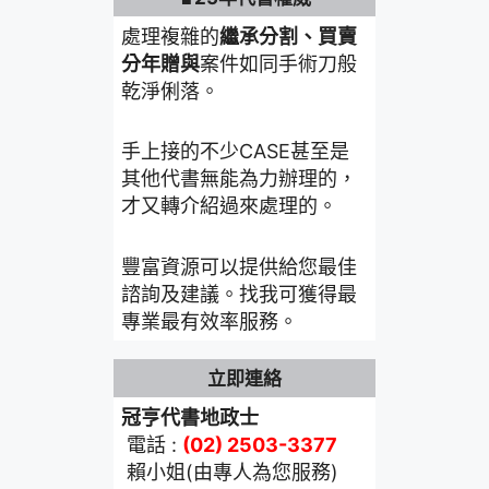
處理複雜的
繼承分割、買賣
分年贈與
案件如同手術刀般
乾淨俐落。
手上接的不少CASE甚至是
其他代書無能為力辦理的，
才又轉介紹過來處理的。
豐富資源可以提供給您最佳
諮詢及建議。找我可獲得最
專業最有效率服務。
立即連絡
冠亨代書地政士
電話 :
(02) 2503-3377
賴小姐(由專人為您服務)