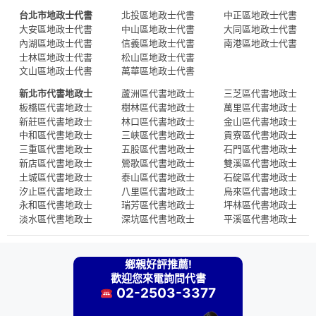
台北市地政士代書
北投區地政士代書
中正區地政士代書
大安區地政士代書
中山區地政士代書
大同區地政士代書
內湖區地政士代書
信義區地政士代書
南港區地政士代書
士林區地政士代書
松山區地政士代書
文山區地政士代書
萬華區地政士代書
新北市代書地政士
蘆洲區代書地政士
三芝區代書地政士
板橋區代書地政士
樹林區代書地政士
萬里區代書地政士
新莊區代書地政士
林口區代書地政士
金山區代書地政士
中和區代書地政士
三峽區代書地政士
貢寮區代書地政士
三重區代書地政士
五股區代書地政士
石門區代書地政士
新店區代書地政士
鶯歌區代書地政士
雙溪區代書地政士
土城區代書地政士
泰山區代書地政士
石碇區代書地政士
汐止區代書地政士
八里區代書地政士
烏來區代書地政士
永和區代書地政士
瑞芳區代書地政士
坪林區代書地政士
淡水區代書地政士
深坑區代書地政士
平溪區代書地政士
鄉親好評推薦!
歡迎您來電詢問代書
02-2503-3377