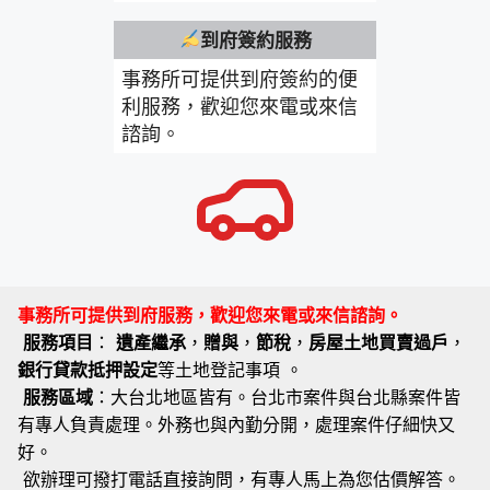
到府簽約服務
事務所可提供到府簽約的便
利服務，歡迎您來電或來信
諮詢。
事務所可提供到府服務，歡迎您來電或來信諮詢。
服務項目
：
遺產繼承
，
贈與
，
節稅
，
房屋土地買賣過戶
，
銀行貸款抵押設定
等土地登記事項 。
服務區域
：大台北地區皆有。台北市案件與台北縣案件皆
有專人負責處理。外務也與內勤分開，處理案件仔細快又
好。
欲辦理可撥打電話直接詢問，有專人馬上為您估價解答。