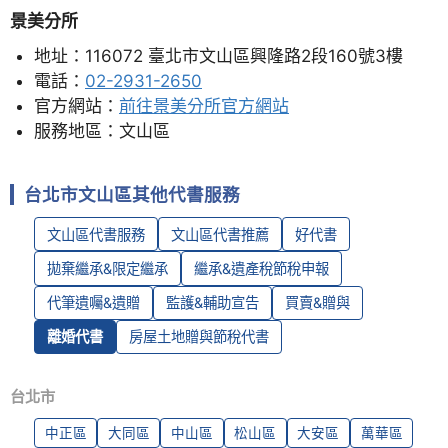
景美分所
地址：116072 臺北市文山區興隆路2段160號3樓
電話：
02-2931-2650
官方網站：
前往景美分所官方網站
服務地區：文山區
台北市文山區其他代書服務
文山區代書服務
文山區代書推薦
好代書
拋棄繼承&限定繼承
繼承&遺產稅節稅申報
代筆遺囑&遺贈
監護&輔助宣告
買賣&贈與
離婚代書
房屋土地贈與節稅代書
台北市
中正區
大同區
中山區
松山區
大安區
萬華區