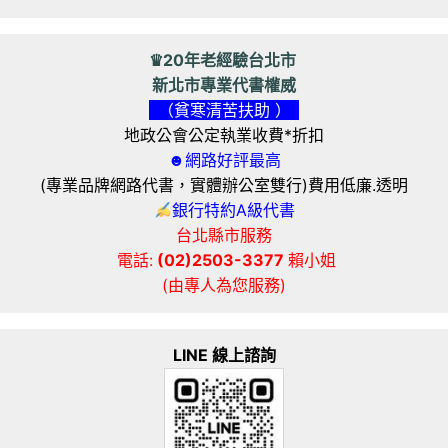
♛20年老經驗台北市
新北市專業代書權威
（貧寒清苦扶助 ）
地政公會公定執業收費*折扣
☻網路好評最高
(專業品牌網路代書，實體辦公室雙行)費用低廉.透明
銀行特約A級代書
台北縣市服務
電話:
(02)2503-3377
賴小姐
(由專人為您服務)
LINE 線上諮詢