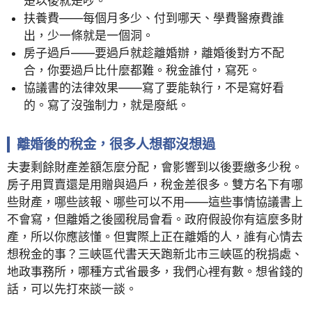
楚以後就是吵。
扶養費——每個月多少、付到哪天、學費醫療費誰
出，少一條就是一個洞。
房子過戶——要過戶就趁離婚辦，離婚後對方不配
合，你要過戶比什麼都難。稅金誰付，寫死。
協議書的法律效果——寫了要能執行，不是寫好看
的。寫了沒強制力，就是廢紙。
離婚後的稅金，很多人想都沒想過
夫妻剩餘財產差額怎麼分配，會影響到以後要繳多少稅。
房子用買賣還是用贈與過戶，稅金差很多。雙方名下有哪
些財產，哪些該報、哪些可以不用——這些事情協議書上
不會寫，但離婚之後國稅局會看。政府假設你有這麼多財
產，所以你應該懂。但實際上正在離婚的人，誰有心情去
想稅金的事？三峽區代書天天跑新北市三峽區的稅捐處、
地政事務所，哪種方式省最多，我們心裡有數。想省錢的
話，可以先打來談一談。