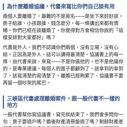
為什麼離婚協議，代書來寫比你們自己談有用
兩個人要離婚了，最難的不是簽名——是坐下來好好談。
房子給誰、小孩跟誰、錢怎麼分，每一條講出來都有情
緒。你們已經在談離婚了，你覺得對方會相信你說的「這
樣安排對大家都好」嗎？
代書是外人。我們不認識你們兩個，沒有立場，沒有心
結。正因為是外人，話可以講得最清楚。協議書上的每一
條，由代書來說、來寫——不是你逼他的，也不是他逼你
的，是專業建議。每個人的面子都顧到了，該拿到的拿到
了，該寫清楚的寫清楚了。離婚已經夠累了，協議書不要
再留一個吵架的尾巴。
三峽區代書處理離婚案件，跟一般代書不一樣的
地方
一般代書幫你寫協議書，寫完就結束了。我們會多問你一
句：房子要過戶嗎？婚後財產清冊盤過了嗎？剩餘財產差