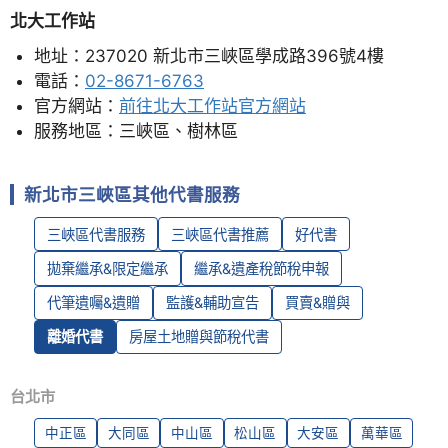
北大工作站
地址：237020 新北市三峽區學成路396號4樓
電話：
02-8671-6763
官方網站：
前往北大工作站官方網站
服務地區：三峽區、樹林區
新北市三峽區其他代書服務
三峽區代書服務
三峽區代書推薦
好代書
拋棄繼承&限定繼承
繼承&遺產稅節稅申報
代筆遺囑&遺贈
監護&輔助宣告
買賣&贈與
離婚代書
房屋土地贈與節稅代書
台北市
中正區
大同區
中山區
松山區
大安區
萬華區