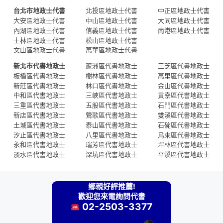
台北市地政士代書
北投區地政士代書
中正區地政士代書
大安區地政士代書
中山區地政士代書
大同區地政士代書
內湖區地政士代書
信義區地政士代書
南港區地政士代書
士林區地政士代書
松山區地政士代書
文山區地政士代書
萬華區地政士代書
新北市代書地政士
蘆洲區代書地政士
三芝區代書地政士
板橋區代書地政士
樹林區代書地政士
萬里區代書地政士
新莊區代書地政士
林口區代書地政士
金山區代書地政士
中和區代書地政士
三峽區代書地政士
貢寮區代書地政士
三重區代書地政士
五股區代書地政士
石門區代書地政士
新店區代書地政士
鶯歌區代書地政士
雙溪區代書地政士
土城區代書地政士
泰山區代書地政士
石碇區代書地政士
汐止區代書地政士
八里區代書地政士
烏來區代書地政士
永和區代書地政士
瑞芳區代書地政士
坪林區代書地政士
淡水區代書地政士
深坑區代書地政士
平溪區代書地政士
鄉親好評推薦!
歡迎您來電詢問代書
02-2503-3377