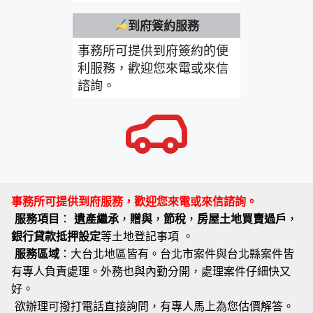
到府簽約服務
事務所可提供到府簽約的便
利服務，歡迎您來電或來信
諮詢。
事務所可提供到府服務，歡迎您來電或來信諮詢。
服務項目
：
遺產繼承
，
贈與
，
節稅
，
房屋土地買賣過戶
，
銀行貸款抵押設定
等土地登記事項 。
服務區域
：大台北地區皆有。台北市案件與台北縣案件皆
有專人負責處理。外務也與內勤分開，處理案件仔細快又
好。
欲辦理可撥打電話直接詢問，有專人馬上為您估價解答。