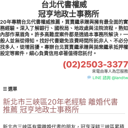
台北代書權威
Skip
to
冠亨地政士事務所
content
20年專精台北代書權威推薦，買賣繼承贈與擁有最全面的實
務經驗。深入了解銀行、國稅局、地政處與法院流程，熟知
內部作業眉角。許多高難度案件都是透過本事務所解決，一
般人並無從得知。找好代書避免浪費時間所託非人、不必分
找多人，徒增困擾。專辦台北買賣繼承贈與拋棄繼承抵押權
設定等案件，細心負責信用卓著值得您託付。
(02)2503-3377
來電由專人為您服務
LINE 諮詢 @landtw
☰ 選單
新北市三峽區20年老經驗 離婚代書
推薦 冠亨地政士事務所
新北市三峽區有需離婚代書的朋友，冠亨深耕三峽區累積