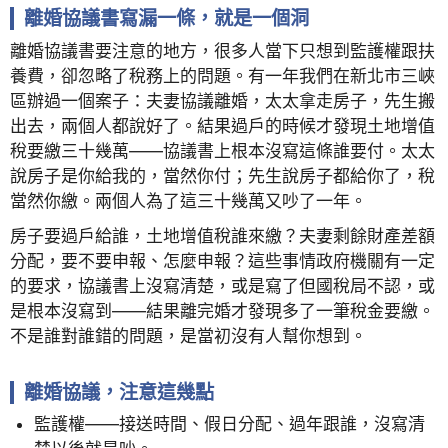
離婚協議書寫漏一條，就是一個洞
離婚協議書要注意的地方，很多人當下只想到監護權跟扶
養費，卻忽略了稅務上的問題。有一年我們在新北市三峽
區辦過一個案子：夫妻協議離婚，太太拿走房子，先生搬
出去，兩個人都說好了。結果過戶的時候才發現土地增值
稅要繳三十幾萬——協議書上根本沒寫這條誰要付。太太
說房子是你給我的，當然你付；先生說房子都給你了，稅
當然你繳。兩個人為了這三十幾萬又吵了一年。
房子要過戶給誰，土地增值稅誰來繳？夫妻剩餘財產差額
分配，要不要申報、怎麼申報？這些事情政府機關有一定
的要求，協議書上沒寫清楚，或是寫了但國稅局不認，或
是根本沒寫到——結果離完婚才發現多了一筆稅金要繳。
不是誰對誰錯的問題，是當初沒有人幫你想到。
離婚協議，注意這幾點
監護權——接送時間、假日分配、過年跟誰，沒寫清