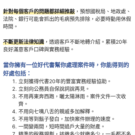
針對每個客戶的問題都詳細推敲
，預想國稅局、地政處、
法院、銀行可能會抓出的毛病預先排除，必要時動用休假
時間。
不斷更新法律知識
，透過客戶不斷地轉介紹。累積20年
良好滿意客戶口碑與實務經驗。
當你擁有一位好代書幫你處理案件時，你能得到的
好處包括：
立刻獲得代書20年的豐富實務經驗協助。
立刻向公務員自保說詞說再見。
不用再東奔西跑，曬太陽淋雨。案件文件一次收
齊。
不用向七嘴八舌的親戚多加解釋。
不用等到鬍子發白，加快案件辦理的速度。
一間變兩間，短時間過戶大量的財產。
精準的稅務規劃，該繳多少就繳多少，一毛都不多