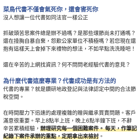
菜鳥代書不僅會氣死你，還會害死你
沒人想讓一位代書如同法官一樣公正
抓破頭苦思案件總是辦不過嗎？是那些環節尚未打通嗎？
還在捶胸自暴自棄，怨歎公家單位不積極嗎？若您現在還
抱有這樣天上會掉下來禮物的想法，不如早點洗洗睡吧！
還在辛苦的上網找資訊？何不問問老經驗代書的意見？
為什麼代書這麼專業？代書成功是有方法的
代書的專業？就是鑽研地政登記與法律認定中間的合法節
稅空間。
在時間壓力下迅速的處理複雜的贈與繼承買賣問題。客戶
滿意很重要。早上8點半上班，晚上6點半鐘下班，不辭
辛苦累積經驗，
辦理研究每一個困難案件。 每天，作筆記
紀錄下案件承辦的重點，定期拿出來檢討
。