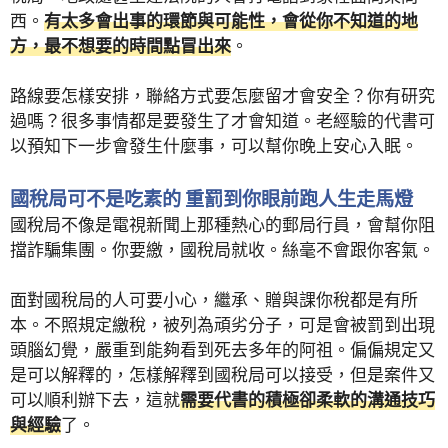
西。
有太多會出事的環節與可能性，會從你不知道的地
方，最不想要的時間點冒出來
。
路線要怎樣安排，聯絡方式要怎麼留才會安全？你有研究
過嗎？很多事情都是要發生了才會知道。老經驗的代書可
以預知下一步會發生什麼事，可以幫你晚上安心入眠。
國稅局可不是吃素的 重罰到你眼前跑人生走馬燈
國稅局不像是電視新聞上那種熱心的郵局行員，會幫你阻
擋詐騙集團。你要繳，國稅局就收。絲毫不會跟你客氣。
面對國稅局的人可要小心，繼承、贈與課你稅都是有所
本。不照規定繳稅，被列為頑劣分子，可是會被罰到出現
頭腦幻覺，嚴重到能夠看到死去多年的阿祖。偏偏規定又
是可以解釋的，怎樣解釋到國稅局可以接受，但是案件又
可以順利辦下去，這就
需要代書的積極卻柔軟的溝通技巧
與經驗
了。