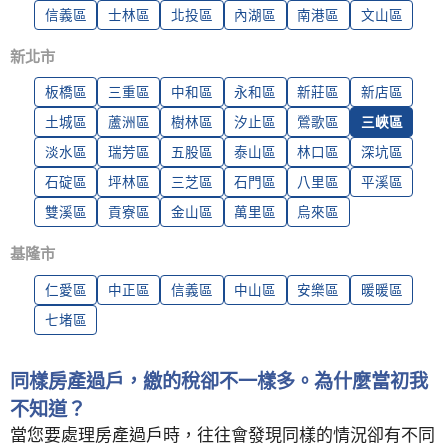
信義區
士林區
北投區
內湖區
南港區
文山區
新北市
板橋區
三重區
中和區
永和區
新莊區
新店區
土城區
蘆洲區
樹林區
汐止區
鶯歌區
三峽區
淡水區
瑞芳區
五股區
泰山區
林口區
深坑區
石碇區
坪林區
三芝區
石門區
八里區
平溪區
雙溪區
貢寮區
金山區
萬里區
烏來區
基隆市
仁愛區
中正區
信義區
中山區
安樂區
暖暖區
七堵區
同樣房產過戶，繳的稅卻不一樣多。為什麼當初我
不知道？
當您要處理房產過戶時，往往會發現同樣的情況卻有不同