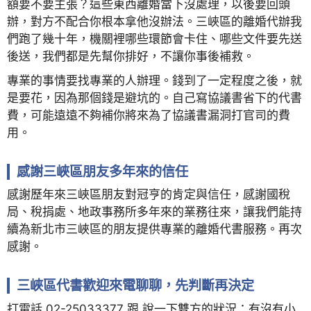
額要不要主張？這些東西離婚當下沒處理，以後要回頭
辦，對方不配合你根本拿他沒辦法。三峽區的離婚代辦我
們跑了幾十年，機關裡哪些環節會卡住、哪些文件要先送
後送，我們都是先幫你排好，不讓你事後補救。
專業的事情要找專業的人辦理。錢到了一定程度之後，就
是要花，因為那個錢是避坑的。自己寫協議書省下的代書
費，可能遠遠不夠補你將來為了協議書漏洞打官司的費
用。
感謝三峽區朋友多年來的信任
感謝歷年來三峽區朋友對冠亨的肯定與信任，感謝國稅
局、稅捐處、地政事務所多年來的業務往來，讓我們能持
續為新北市三峽區的朋友提供專業的離婚代書服務。再次
感謝。
三峽區代書歡迎來電聊聊，先判斷再決定
打電話 02-25033377 跟 說一下雙方的狀況：有沒有小