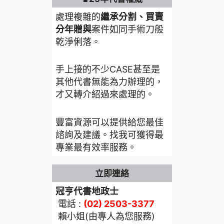
處理複雜的
繼承分割、買賣
分年贈與
案件如同手術刀般
乾淨俐落。
手上接的不少CASE甚至是
其他代書無能為力辦理的，
才又轉介紹過來處理的。
豐富資源可以提供給您最佳
諮詢及建議。找我可獲得最
專業最有效率服務。
立即連絡
冠亨代書地政士
電話 :
(02) 2503-3377
賴小姐(由專人為您服務)