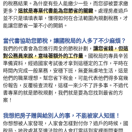
的稅務結果。為什麼有些人能繳少一些，而您卻被要求繳
更多？
這就是專業代書能為您節省的關鍵
。處理房產過戶
並不只是填填表單，懂得如何在合法範圍內規劃稅務，才
能讓您節省一筆不小的開銷。
當代書協助您節稅，讓國稅局的人多了不少麻煩？
我們的代書會為您進行周全的節稅計劃，
讓您省錢，但這
對公務員來說，意味著額外的工作量
。國稅局的專員辛苦
準備資料，經過國家考試後才拿到這穩定的工作，平時在
時間內完成一般業務，安穩下班，無憂無慮地生活，這是
他們的職業理想。幫您省下稅金，可能代表他們得多寫幾
份報告，反覆檢查流程，這樣一來少不了許多事。不過代
書專業的就是節稅規劃，我們就是要為您找到最省的方
案！
我想把房子贈與給別人的事，不能被家人知道！
你想想被人家發現，人家會怎樣對付你？過戶的時候，國
稅局、地政處甚至連法院的人會打電話到家裡面問東問